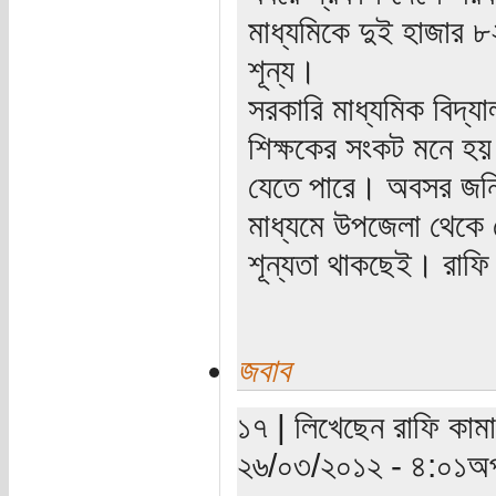
মাধ্যমিকে দুই হাজার ৮
শূন্য।
সরকারি মাধ্যমিক বিদ্য
শিক্ষকের সংকট মনে হয়
যেতে পারে। অবসর জনিত
মাধ্যমে উপজেলা থেক
শূন্যতা থাকছেই। রাফি
জবাব
১৭ | লিখেছেন রাফি কাম
২৬/০৩/২০১২ - ৪:০১অপ