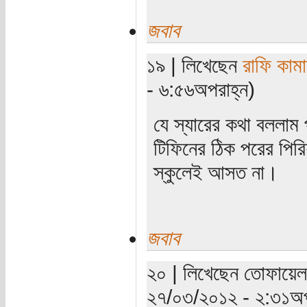
জবাব
১৯ | লিখেছেন
রাফি কাম
- ৬:৫৬অপরাহ্ন)
যে স্যারের কথা বললাম
টিফিনের ঠিক পরের পির
স্কুলেই আসত না।
জবাব
২০ | লিখেছেন তোফায়েল ম
২৭/০৩/২০১২ - ২:৩১অপ