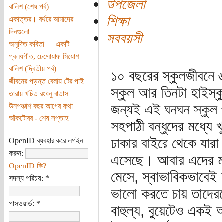
উপজেলা
বালিশ (শেষ পর্ব)
শিক্ষা
একাত্তর। বর্থরে আমাদের
দিনগুলো
সববয়সী
অনূদিত কবিতা — একটি
প্রলয়গীত, চেসোয়াফ মিয়োশ
বালিশ (দ্বিতীয় পর্ব)
১০ বছরের স্কুলজীবনে ৬
জীবনের পড়ন্ত বেলায় টের পাই
স্কুল আর তিনটা হাইস্
তারায় খচিত রংধনু বাতাস
জন্যই এই ঘনঘন স্কুল 
ঊনপঞ্চাশ বছর আগের কথা
আঁকটোবর - শেষ সপ্তাহ
সহপাঠী বন্ধুদের মধ্য
ঢাকার বাইরে থেকে যার
OpenID ব্যবহার করে লগইন
করুন:
এসেছে। আবার এদের মধ
OpenID কি?
মেসে, স্বাভাবিকভাবেই
সদস্য পরিচয়:
*
ভালো করতে চায় তাদের
পাসওয়ার্ড:
*
বাহুল্য, বুয়েটেও একই 