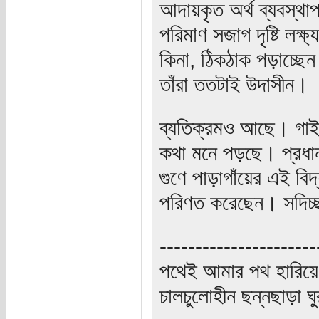
আদায়কৃত অর্থ ব্যবস্থাপন
পরিমাণ সজাগ দৃষ্টি লক
কিনা, ঠিকঠাক পড়াচ্ছেন
তাঁরা ততটাই উদাসীন।
ব্যতিক্রমও আছে। গাইবান
কথা মনে পড়ছে। প্রধান
গুণে পাড়াগাঁয়ের এই বি
পরিণত করেছেন। সদিচ্ছ
----------------------
পথেই আমার পথ হারিয়ে
চালচুলোহীন ছন্নছাড়া ঘ