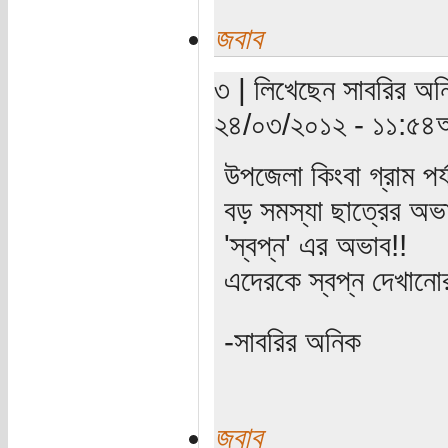
জবাব
৩ | লিখেছেন সাবরির অনি
২৪/০৩/২০১২ - ১১:৫৪অ
উপজেলা কিংবা গ্রাম পর
বড় সমস্যা ছাত্রের অভ
'স্বপ্ন' এর অভাব!!
এদেরকে স্বপ্ন দেখান
-সাবরির অনিক
জবাব