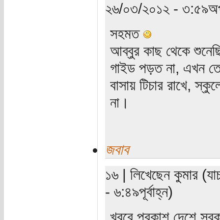
২৬/০৩/২০১২ - ৩:৫৯অপ
সহমত
আব্বুর কাছ থেকে শুনে
গাইড পড়ত না, এখন তো 
বাসায় টিচার রাখে, স্কু
না।
জবাব
১৬ | লিখেছেন কুমার (য
- ৬:৪৯পূর্বাহ্ন)
খবরে প্রকাশ দেশে সরকা