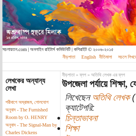
সচলায়তন.com | অনলাইন রাইটার্স কমিউনিটি | কপিরাইট © ২০০৬-২০১৫
নীড়পাতা
English
নীতিমালা
সচলে লিখত
নীড়পাতা
»
ব্লগ
»
অতিথি লেখক এর ব্লগ
লেখকের অন্যান্য
উপজেলা পর্যায়ে শিক্ষা, 
লেখা
লিখেছেন
অতিথি লেখক
(
পরীবাগে অঘ্রাজম, গোলযোগ
ক্যাটেগরি:
অনুবাদ - The Furnished
চিন্তাভাবনা
Room by O. HENRY
অনুবাদ - The Signal-Man by
শিক্ষা
Charles Dickens