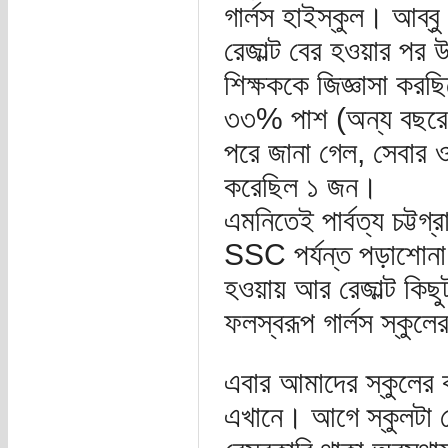
গার্লস হাইস্কুল। আব
রেজাল্ট বের হওয়ার পর উ
শিক্ষককে জিজ্ঞাসা করছ
৩৩% পাশ (অন্য বছরের
পরে জানা গেল, সেবার ও
করেছিল ১ জন।
এমনিতেই পার্বত্য চট্টগ্
SSC পর্যন্ত পড়াশোনা 
হওয়ায় আর রেজাল্ট কি
ফলস্বরূপ গার্লস স্কুল
এবার আমাদের স্কুলের 
এখানে। আগে স্কুলটা ব