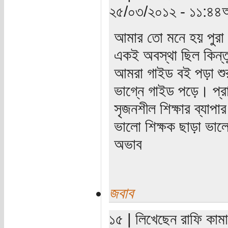
২৫/০৩/২০১২ - ১১:৪৪অ
আমার তো মনে হয় পুরা 
একই অবস্থা ছিল কিন্তু
আমরা গাইড বই পড়া শুর
ভাগ্নে গাইড পড়ে। প্
সৃজনশীল শিক্ষার ব্যাপা
ভালো শিক্ষক ছাড়া ভালো
অভাব
জবাব
১৫ | লিখেছেন রাফি কাম