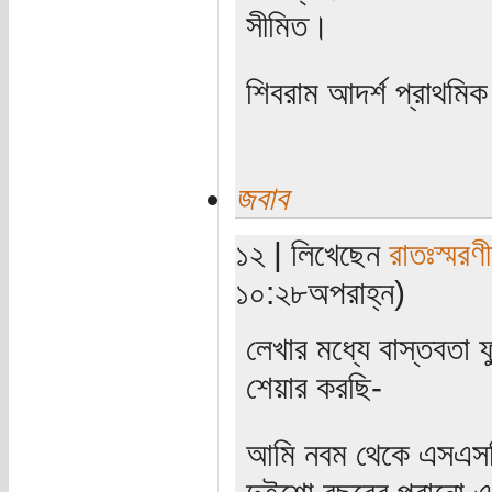
সীমিত।
শিবরাম আদর্শ প্রাথমিক
জবাব
১২ | লিখেছেন
রাতঃস্মরণ
১০:২৮অপরাহ্ন)
লেখার মধ্যে বাস্তবতা 
শেয়ার করছি-
আমি নবম থেকে এসএসসি 
দুইশো বছরের পুরানো এ