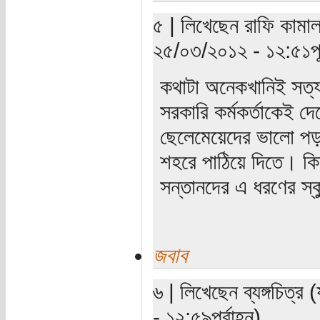
৫ | লিখেছেন রাফি কামাল
২৫/০৩/২০১২ - ১২:৫১পূর্
কথাটা অনেকখানিই সত্য
সরকারি কর্মকর্তাকেই দে
ছেলেমেয়েদের ভালো পড়া
শহরে পাঠিয়ে দিতে। কি
সন্তানদের এ ধরণের স্
জবাব
৬ | লিখেছেন ব্যঙ্গচিত্
- ১২:৫৯পূর্বাহ্ন)