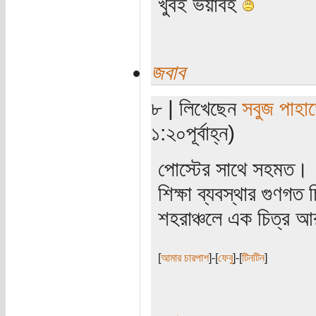
খুবই ভয়াবহ
জবাব
৮ | লিখেছেন
সবুজ পাহাড
১:২০পূর্বাহ্ন)
পোস্টের সাথে সহমত।
শিক্ষা ব্যবস্থার গুণগত
শহরাঞ্চলে এক চিত্র আর
[
আমার চারপাশ
]-[
ফেবু
]-[
টিনটিন
]