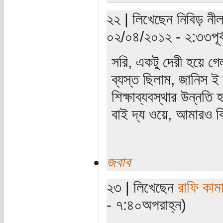
২২ | লিখেছেন নিবিড় নীল
০২/০৪/২০১২ - ২:৩৩পূর্ব
সরি, একটু দেরী হয়ে গেল
ব্যস্ত ছিলাম, জানিস ই
শিক্ষাব্যবস্থার উন্নতি 
বাই দ্য ওয়ে, আমারও কি
জবাব
২৩ | লিখেছেন
রাফি কাম
- ৭:৪০অপরাহ্ন)