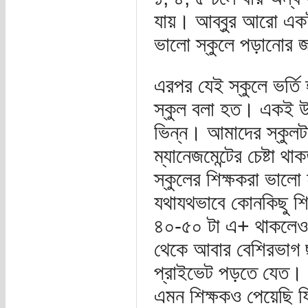
যায়। আব্বুর আরো একটা
ভালো স্কুলে পড়ানোর 
এরপর যেই স্কুলে ভর্তি
স্কুল বলা হত। একই উ
ভিন্ন। আমাদের স্কুলট
ম্যানেজমেন্টের চেষ্টা
স্কুলের শিক্ষকরা ভালো
যথাযথভাবে কোনকিছু শি
৪০-৫০ টা এ+ থাকলেও স
থেকে আবার বেশিরভাগ ছা
প্রাইভেট পড়তে যেত। 
এমন শিক্ষকও পেয়েছি যি