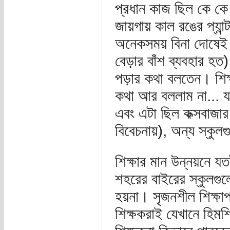
প্রধান কাজ ছিল কে কে
জায়গায় কাল রঙের প্যান
অনেকসময় বিনা দোষেই ব
বেড়ার বাঁশ ব্যবহার হ
পড়ার কথা বলতেন। শিক্ষ
কথা আর বললাম না... য
এবং এটা ছিল কক্সবাজার
বিবেচনায়), অন্য স্কু
শিক্ষার মান উন্নয়নে য
শহরের বাইরের স্কুলগুল
হয়না। সৃজনশীল শিক্ষাপ
শিক্ষকরাই যেখানে হিমশি