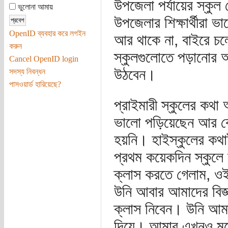
উপজেলা পর্যায়ের স্কুল 
ভুলোনা আমায়
উপজেলার শিক্ষার্থীরা 
OpenID ব্যবহার করে লগইন
আর থাকে না, বাইরে চল
করুন
স্কুলগুলোতে পড়ানোর 
Cancel OpenID login
উঠবেন।
সদস্য নিবন্ধন
পাসওয়ার্ড হারিয়েছে?
প্রাইমারী স্কুলের ক
ভালো পড়িয়েছেন আর কে 
হয়নি। হাইস্কুলের কথাই
প্রথম কয়েকদিন স্কুলে
ক্লাস করতে গেলাম, ওইদ
উনি আবার আমাদের বিজ্
ক্লাস নিবেন। উনি আমাদ
দিয়ে। আমার এখনও মনে