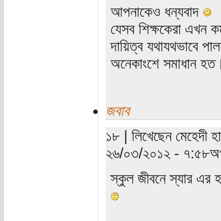
আপনাকেও ধন্যবাদ
যেসব শিক্ষকেরা এখন ক
দায়িত্ব যথাযথভাবে পা
অনেকাংশে সমাধান হত
জবাব
১৮ | লিখেছেন মেহেদী হা
২৬/০৩/২০১২ - ৭:৫৮অপ
স্কুল জীবনে স্যার এর 