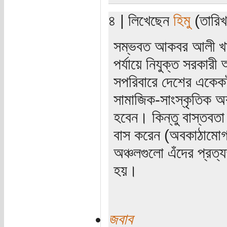
৪ | লিখেছেন
হিমু
(তারিখ:
সম্ভবত আকবর আলী খা
পর্যায়ে নিযুক্ত সরকার
সপরিবারে দেশের একেকট
সামাজিক-সাংস্কৃতিক অ
হবেন। কিন্তু বাস্তবত
বাস করেন (অবকাঠামোগত
অঞ্চলগুলো এঁদের প্রত্
হয়।
জবাব