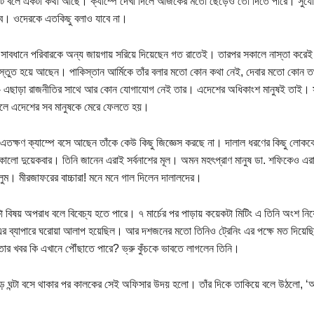
 বলে একটা কথা আছে। ক্যাম্পে দেখা দিলে আজকের মতো ছেড়েও তো দিতে পারে। সুযোগটা 
ে। ওদেরকে এতকিছু বলাও যাবে না।
ব সাবধানে পরিবারকে অন্য জায়গায় সরিয়ে দিয়েছেন গত রাতেই। তারপর সকালে নাস্তা করেই
স্তুত হয়ে আছেন। পাকিস্তান আর্মিকে তাঁর বলার মতো কোন কথা নেই, দেবার মতো কোন
নে- এছাড়া রাজনীতির সাথে আর কোন যোগাযোগ নেই তার। এদেশের অধিকাংশ মানুষই তাই। 
লে এদেশের সব মানুষকে মেরে ফেলতে হয়।
 এতক্ষণ ক্যাম্পে বসে আছেন তাঁকে কেউ কিছু জিজ্ঞেস করছে না। দালাল ধরণের কিছু লোকক
কালো দুয়েকবার। তিনি জানেন এরাই সর্বনাশের মূল। অমন মহৎপ্রাণ মানুষ ডা. শফিকেও এরা
লুম। মীরজাফরের বাচ্চারা! মনে মনে গাল দিলেন দালালদের।
টা বিষয় অপরাধ বলে বিবেচ্য হতে পারে। ৭ মার্চের পর পাড়ায় কয়েকটা মিটিং এ তিনি অংশ নিয়ে
 এর ব্যাপারে ঘরোয়া আলাপ হয়েছিল। আর দশজনের মতো তিনিও ট্রেনিং এর পক্ষে মত দিয়েছ
তার খবর কি এখানে পৌঁছাতে পারে? ভ্রু কুঁচকে ভাবতে লাগলেন তিনি।
েড় ঘন্টা বসে থাকার পর কালকের সেই অফিসার উদয় হলো। তাঁর দিকে তাকিয়ে বলে উঠলো, 