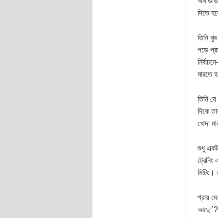
অব ডাউট
দিতে হব
তিনি খু
পড়ে প্র
নির্বাচ
মারতে হ
তিনি যে
দিকে তা
খোদা মা
শুধু এক
ট্রেনিং
মিটিং। 
প্রায় দ
আছো’?