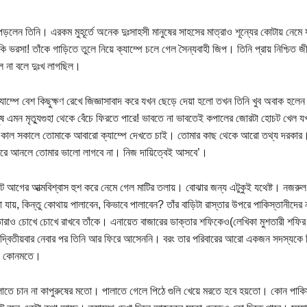
পড়লেন তিনি। এরকম মুহূর্তে অনেক দুঃসাহসী মানুষের সাহসের মাত্রাও শূন্যের কোটায় নেমে যা
 কি ভরসা! তাঁকে গাড়িতে তুলে নিয়ে ক্যাম্পে চলে গেল সৈন্যবাহী জিপ। তিনি প্রায় নিশ্চিত
ল না বলে দুঃখ লাগছিল।
ক্যাম্পে বেশ কিছুক্ষণ রেখে জিজ্ঞাসাবাদ করে যখন ছেড়ে দেয়া হলো তখন তিনি খুব অবাক 
ুষ এমন মৃত্যুগুহা থেকে বেঁচে ফিরতে পারে! ভাবতে না ভাবতেই কপালের জোরটা হোচট খেল যখ
কাল সকালে তোমাকে আবারো ক্যাম্পে দেখতে চাই। তোমার কাছ থেকে আরো তথ্য দরকার। বি
রে আনলে তোমার ভালো লাগবে না। নিজ দায়িত্বেই আসবে’।
নিট আগের আত্মবিশ্বাস হুশ করে নেমে গেল মাটির তলায়। বোঝার জন্য এটুকুই যথেষ্ট। নজরু
া যায়, কিন্তু কোথায় পালাবেন, কিভাবে পালাবেন? তাঁর বাড়িটা রাস্তার উপরে পাকিস্তানীদ
রাও চোখে চোখে রাখবে তাঁকে। এনায়েত বাজারের ডাক্তার শফিকেও(লেখিকা মুশতারী শফির স্
্বিতীয়বার নেবার পর তিনি আর ফিরে আসেননি। বরং তার পরিবারের আরো একজন সদস্যকে নি
িল কোনমতে।
লাতে চান না কাপুরুষের মতো। পালাতে গেলে পিঠে গুলি খেয়ে মরতে হবে হয়তো। কোন পাকিস