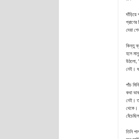
দাঁড়িয়ে 
প্রাণের
দেয়া গে
কিন্তু 
হলে মান
উঠলো, ‘
নেই। ধ
পাঁচ মি
কথা ভাব
নেই। তা
থেকে। দ
বেঁচেছ
তিনি পা