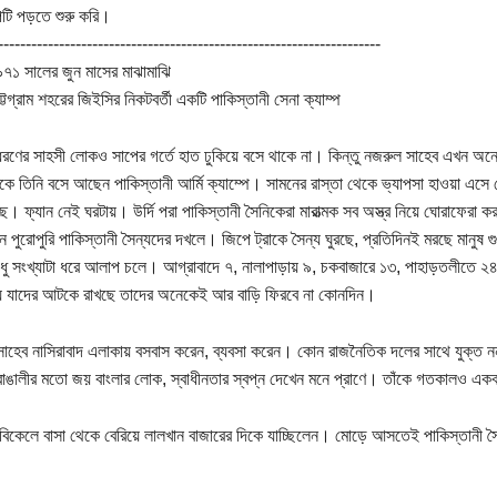
্পটি পড়তে শুরু করি।
---------------------------------------------------------------------
৭১ সালের জুন মাসের মাঝামাঝি
ট্টগ্রাম শহরের জিইসির নিকটবর্তী একটি পাকিস্তানী সেনা ক্যাম্প
ধরণের সাহসী লোকও সাপের গর্তে হাত ঢুকিয়ে বসে থাকে না। কিন্তু নজরুল সাহেব এখন অ
কে তিনি বসে আছেন পাকিস্তানী আর্মি ক্যাম্পে। সামনের রাস্তা থেকে ভ্যাপসা হাওয়া এসে
। ফ্যান নেই ঘরটায়। উর্দি পরা পাকিস্তানী সৈনিকেরা মারাত্মক সব অস্ত্র নিয়ে ঘোরাফেরা করছ
 পুরোপুরি পাকিস্তানী সৈন্যদের দখলে। জিপে ট্রাকে সৈন্য ঘুরছে, প্রতিদিনই মরছে মানুষ গু
ুধু সংখ্যাটা ধরে আলাপ চলে। আগ্রাবাদে ৭, নালাপাড়ায় ৯, চকবাজারে ১৩, পাহাড়তলীতে ২৪
ে যাদের আটকে রাখছে তাদের অনেকেই আর বাড়ি ফিরবে না কোনদিন।
াহেব নাসিরাবাদ এলাকায় বসবাস করেন, ব্যবসা করেন। কোন রাজনৈতিক দলের সাথে যুক্ত ন
বাঙালীর মতো জয় বাংলার লোক, স্বাধীনতার স্বপ্ন দেখেন মনে প্রাণে। তাঁকে গতকালও এ
িকেলে বাসা থেকে বেরিয়ে লালখান বাজারের দিকে যাচ্ছিলেন। মোড়ে আসতেই পাকিস্তানী সৈ