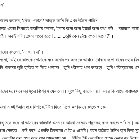
লে’।
াহেব বললেন, ‘বেঁচে গেলাম? তাহলে আমি কি এখন উঠতে পারি?
ামজা একটা সিগারেট জ্বালিয়ে বললো, ‘আরে বসো বসো ইয়ার! বসো কথা বলি। তোমাকে আম
াই। সবাই যদি তোমার মতো হতো! .........তুমি কেন বেঁচে গেলে জানো?’।
াহেব বললেন, ‘না জানি না’।
বললো, ‘এই যে কালকে তোমাকে ধরে আনার পর আজকে আবারো বোকার মতো বাঘের গুহায় ফি
ি থাকতো তুমি হাজিরা না দিয়ে পালাতে। তুমি পরীক্ষায় পাশ করেছো। তুমি পাকিস্তানের খা
।
াহেব মনে মনে স্বস্তির নিঃশ্বাস ফেললেন। মুখে কিছু বললেন না। বলার কি আছে হারামজা
মজা একটু উদাস হয়ে সিগারেটে টান দিতে দিতে আপনমনে বলতে থাকে-
কিছু মনে করো না আমাদের কাজটাই এমন যে আমরা সবসময় পছন্দসই কাজ করতে পারি না।
ো সৈন্যরা। কচি বয়স, এমনকি ঠিকমতো গোঁফও ওঠেনি। বয়স আঠারো উনিশ হবে কিনা সন্দে
 ছেলেটার কথা মনে পড়ে আর আফসোস হয়.....বিলিভ ইট ছেলেটাকে ছেড়ে দেবার বড় ইচ্ছে 