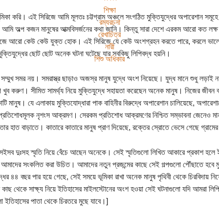
শিক্ষা
মিকা করি। এই সিরিজে আমি মূলতঃ চট্টগ্রাম অঞ্চলে সংগঠিত মুক্তিযুদ্ধের অপারেশান সমূহে ভ
রম্যরচনা
আমি অল্প কজন মানুষের আত্মবিসর্জনের কথা জানি। কিন্তু সারা দেশে এরকম আরো কত লক্
রেখাচিত্র
িজে আরো কেউ কেউ যুক্ত হোক। এই সিরিজে যে কেউ অংশগ্রহন করতে পারে, করলে ভালো
নারী
মুক্তিযুদ্ধের ছোট ছোট অনেক ঘটনা ঘটেছে যার সবকিছু লিপিবদ্ধ হয়নি।
শিশু অধিকার
ুধু সম্মুখ সমর নয়। সমরাস্ত্র ছাড়াও অজস্র মানুষ যুদ্ধে অংশ নিয়েছে। যুদ্ধ মানে শুধু লড়
প খুব করুণ। সীমিত সামর্থ্য নিয়ে মুক্তিযুদ্ধে সহায়তা করেছেন অনেক মানুষ। নিজের জীবন 
টি মানুষ। যে এলাকায় মুক্তিযোদ্ধারা পাক বাহিনীর বিরুদ্ধে অপারেশান চালিয়েছে, অপারে
্রতিশোধমূলক নৃশংস আক্রমণ। সেরকম প্রতিশোধ আক্রমণের নিশ্চিত সম্ভাবনা জেনেও মানুষ
ার হাত বাড়াতে। কাতারে কাতারে মানুষ প্রাণ দিয়েছে, রক্তের স্রোতে ভেসে গেছে গ্রামের
ইসব দুঃসহ স্মৃতি নিয়ে বেঁচে আছেন অনেকে। সেই স্মৃতিগুলো লিখিত আকারে প্রকাশ হলে ই
ো আমাদের সংকলিত করা উচিত। আমাদের নতুন প্রজন্মের কাছে সেই গল্পগুলো পৌঁছাতে হবে মুক
ুদ্ধের ৪৪ বছর পার হয়ে গেছে, সেই সময়ে ভূমিকা রাখা অনেক মানুষ পৃথিবী থেকে চিরবিদ
র কাছ থেকে সাক্ষ্য নিয়ে ইতিহাসের মাইলস্টোনের অংশ হওয়া সেই ঘটনাগুলো যদি আমরা লিপ
লো ইতিহাসের পাতা থেকে চিরতরে মুছে যাবে।]