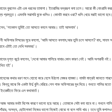
াহেব বুঝলেন এটা এক ধরনের তামাশা। ইতরামির ভদ্ররূপ বলা চলে। আরো কী নোংরামি করবে
ন্য প্রস্তুত। এমনকি সরাসরি বুকে গুলিও। কোনটা করবে ওরা? গুলি খেয়ে মরাই ভালো হবে
ললেন, ‘গতকাল তুমিই তো আসতে বললে আবার। তাই আসলাম’।
ানী অফিসার বিস্ময়ের সুরে বললো, ‘আমি আসতে বললাম,আর তুমি চলে আসলে? বাহ, সাহস আ
যাবে এটাই তো দেখি সবসময়’।
াহেব দৃপ্ত কন্ঠে বললেন, ‘দেখো আমার পালিয়ে যাবার কোন কারণ নেই। আমি অপরাধী নই।
াধিত হই’।
াহেবের কথার ধরণ শুনে হোহো করে হেসে উঠলো মেজর হামজা। নামটা মাত্রই জানতে পারলেন
 কিন্তু মাঝে কি একটা উর্দু বুলি বেরিয়ে গেল পাক অফিসারের মুখ দিয়ে। শুনতে গালির মতো 
ইংরেজীতে ফিরে এল কথাবার্তা।
আজ আমার মনটা বিশেষ কারণে ভালো হয়ে আছে। তোমাকে সেটা বলা যাবে না। শুনলে গালিগ
োঁয়ার, অসভ্য, ছোটলোক! নিজের ভালো নিজেই বোঝে না বলে লাথি খায়। তবে তুমি কপাল