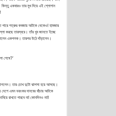
। কিন্তু একবারও তার মুখ দিয়ে এই শ্লোগান
!
তে পারে শত্রুর কবজায় আটকে থেকেও! হামজার
লা করছে তারস্বরে। তাঁর খুব জানতে ইচ্ছে
 তাকালেন একপলক। তারপর উঠে দাঁড়ালেন।
লো শেষে?’
তে লাগলেন। তার চোখ দুটো ঝাপসা হয়ে আসছে।
যে দেশে এমন ভয়ংকর দানবের খাঁচায় আটকে
 দাবিয়ে রাখতে পারবে না! কোনদিনও না!!