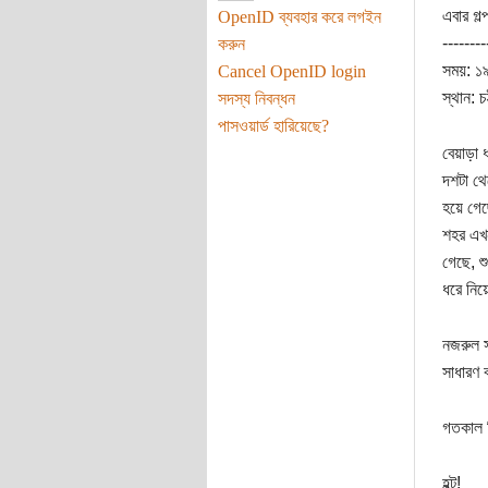
এবার গল
OpenID ব্যবহার করে লগইন
--------
করুন
সময়: ১৯
Cancel OpenID login
স্থান: চ
সদস্য নিবন্ধন
পাসওয়ার্ড হারিয়েছে?
বেয়াড়া 
দশটা থে
হয়ে গেছে
শহর এখন
গেছে, শ
ধরে নিয়
নজরুল স
সাধারণ 
গতকাল ব
হল্ট!