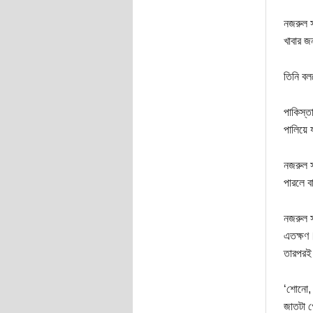
নজরুল স
খাবার জ
তিনি ব
পাকিস্ত
পালিয়ে 
নজরুল স
পারলে ব
নজরুল স
এতক্ষণ।
তারপরই 
‘শোনো, 
জাতটা গ