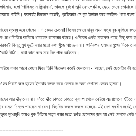
েছিলাম, বলো ‘পাকিস্তান জিন্দাবাদ’, তাহলে বুঝবো তুমি দেশপ্রেমিক, ছেড়ে দেবো তোমাকে
 করাতে পারিনি। যতবারই জিজ্ঞেস করেছি, প্রতিবারই সে বুক টানটান করে বলছিল- ‘জয় বাংলা’
াহেব স্তব্ধ হয়ে গেলেন। এ কেমন চেতনা! কিসের জোরে মানুষ এমন সত্য বুক ফুলিয়ে বল
ে চোখ ফিরিয়ে তাকিয়ে থাকলেন জানালার বাইরে। ওদিকের একটা নারকেল গাছে কিছু কাক হল্
ারপর? কিন্তু মুখ ফুটে বলার মতো কথা খুঁজে পাচ্ছেন না। খানিকপর হামজার মুখের দিকে
 ‘আমি উঠি’। মাথা কাত করে সায় দিল পাক অফিসার।
েরিয়ে যাবার আগে পেছন ফিরে তিনি জিজ্ঞেস করেই ফেললেন - ‘আচ্ছা, সেই ছেলেটার কী হ
 মর গিয়া!’ বলে হাতের ইশারায় কতল করে ফেলার সংকেত দেখালো মেজর হামজা।
াহেব আর দাঁড়ালেন না। দাঁতে দাঁত চাপতে চাপতে ক্যাম্প থেকে বেরিয়ে এলোমেলো হাঁট
ড়ির রাস্তা চিনতে পারছেন না যেন। বিড়বিড় করতে করতে যাচ্ছেন- এই দেশ স্বাধীন হবেই, 
মৃত্যুর মুখোমুখি হয়েও বুক চিতিয়ে সত্য বলার মতো দুর্বার ছেলেদের জন্ম হয় সেই দেশকে কেউ
------------------------------------------