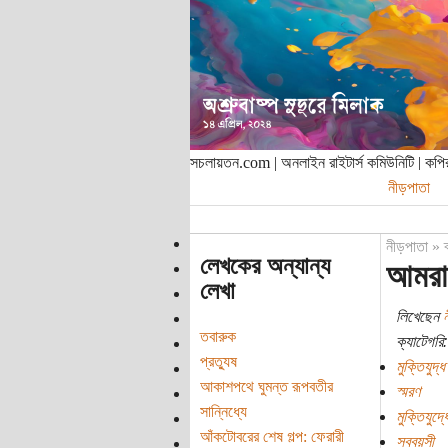
সচলায়তন.com | অনলাইন রাইটার্স কমিউনিটি | ক
নীড়পাতা
নীড়পাতা
»
লেখকের অন্যান্য
আমরা 
লেখা
লিখেছেন
ন
তবারুক
ক্যাটেগরি:
প্রত্যুষ
মুক্তিযুদ্ধ
আকাশপথে ঘুমন্ত রূপবতীর
স্মরণ
সান্নিধ্যে
মুক্তিযুদ্ধে
আঁকটোবরের শেষ গল্প: ফেরারী
সববয়সী