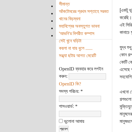
সীমান্ত
[একটু ভূ
আঁকটোবরের প্রথম সপ্তাহে সরবত
করেছি। 
খানের বিড়ম্বনা
এই সির
মহাবিশ্বের অবস্তুগত ভাবনা
কানাচে 
'আগুনি'র বিপরীত কম্পাস
সেই খুনে ঘড়িটা
যুদ্ধ শ
কয়লা না যায় ধুলে ......
কোন গল্
সন্ধ্যা ছটায় আগত মেয়েটি
কোটি কো
OpenID ব্যবহার করে লগইন
এসেছে প
করুন:
সহযোগিত
OpenID কি?
সদস্য পরিচয়:
*
এখনো সে
গল্পগুল
পাসওয়ার্ড:
*
মুক্তিয
মানুষদে
ভুলোনা আমায়
মানুষগু