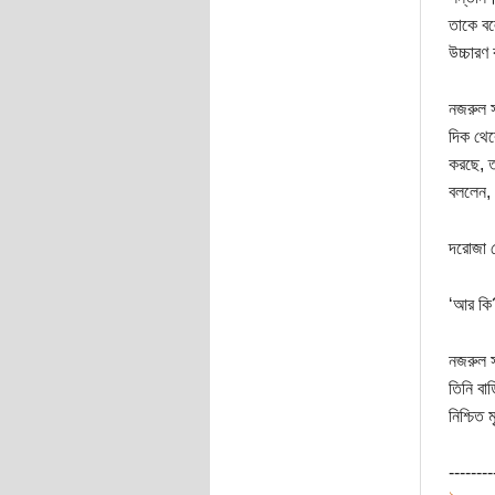
তাকে বল
উচ্চারণ
নজরুল স
দিক থেক
করছে, ত
বললেন,
দরোজা প
‘আর কি?
নজরুল স
তিনি বা
নিশ্চিত 
--------