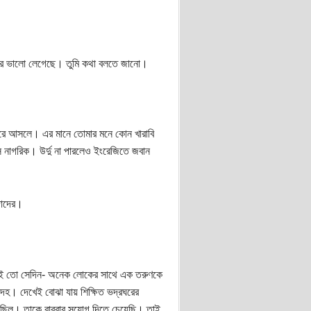
ার ভালো লেগেছে। তুমি কথা বলতে জানো।
রে আসলে। এর মানে তোমার মনে কোন খারাবি
স নাগরিক। উর্দু না পারলেও ইংরেজিতে জবান
দাদের।
 এই তো সেদিন- অনেক লোকের সাথে এক তরুণকে
হ। দেখেই বোঝা যায় শিক্ষিত ভদ্রঘরের
ছিল। তাকে বারবার সুযোগ দিতে চেয়েছি। তাই