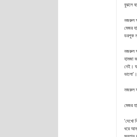
বুঝলে ব
নজরুল স
মেজর হ
ডরপুক ন
নজরুল স
হামজা 
নেই। যদ
ভালো’
নজরুল স
মেজর হা
‘দেখো 
ধরে আনল
সন্তান।