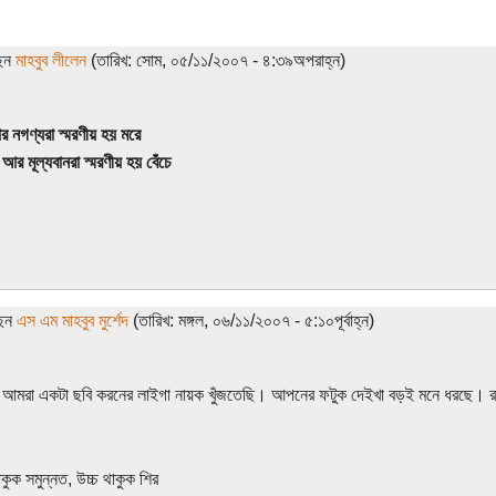
ছেন
মাহবুব লীলেন
(তারিখ: সোম, ০৫/১১/২০০৭ - ৪:৩৯অপরাহ্ন)
 নগণ্যরা স্মরণীয় হয় মরে
ন আর মূল্যবানরা স্মরণীয় হয় বেঁচে
ছেন
এস এম মাহবুব মুর্শেদ
(তারিখ: মঙ্গল, ০৬/১১/২০০৭ - ৫:১০পূর্বাহ্ন)
 আমরা একটা ছবি করনের লাইগা নায়ক খুঁজতেছি। আপনের ফটুক দেইখা বড়ই মনে ধরছে। 
কুক সমুন্নত, উচ্চ থাকুক শির