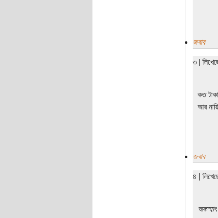
জবাব
৩ | লিখে
কত টাকা
আর নায়ি
জবাব
৪ | লিখে
অকস্মাৎ