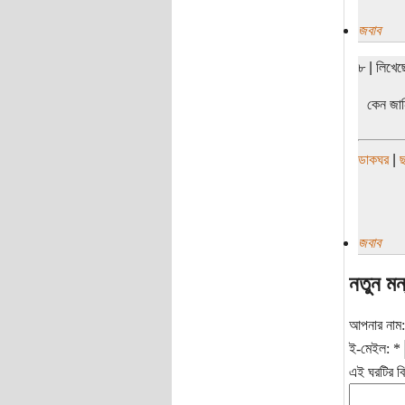
জবাব
৮ | লিখে
কেন জান
ডাকঘর
|
ছ
জবাব
নতুন মন
আপনার নাম
ই-মেইল:
*
এই ঘরটির বি