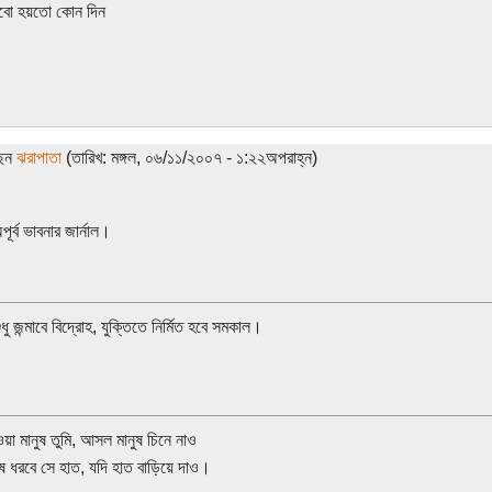
বো হয়তো কোন দিন
ছেন
ঝরাপাতা
(তারিখ: মঙ্গল, ০৬/১১/২০০৭ - ১:২২অপরাহ্ন)
পূর্ব ভাবনার জার্নাল।
শুধু জন্মাবে বিদ্রোহ, যুক্তিতে নির্মিত হবে সমকাল।
ওয়া মানুষ তুমি, আসল মানুষ চিনে নাও
 ধরবে সে হাত, যদি হাত বাড়িয়ে দাও।