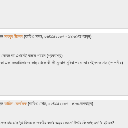
ছেন
মাহবুব লীলেন
(তারিখ: মঙ্গল, ০৬/১১/২০০৭ - ১২:৩২অপরাহ্ন)
 দেবেন তা এখানেই বলতে পারেন (প্রকাশ্যে)
কা এবং সহনায়িকাদের কাছ থেকে কী কী সুযোগ সুবিধা পাবো তা মেইলে জানান (গোপনীয়)
ছেন
আরিফ জেবতিক
(তারিখ: সোম, ০৫/১১/২০০৭ - ৫:৩১অপরাহ্ন)
 মরে যাওয়া ছাড়া নিজেকে স্মরণীয় করার অন্য কোনো উপায় কি আছ নগণ্য হাঁসের?