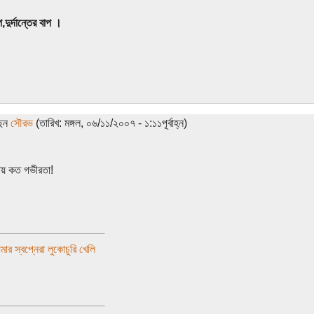
,দুর্দান্তের বাপ ।
ছেন
সৌরভ
(তারিখ: মঙ্গল, ০৬/১১/২০০৭ - ১:১১পূর্বাহ্ন)
ায় কত গভীরতা!
র স্বপ্নেরা লুকোচুরি খেলি