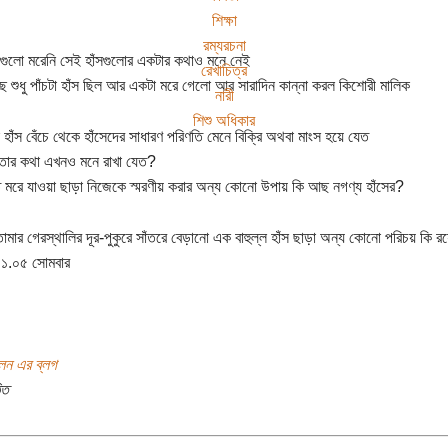
শিক্ষা
রম্যরচনা
সগুলো মরেনি সেই হাঁসগুলোর একটার কথাও মনে নেই
রেখাচিত্র
 শুধু পাঁচটা হাঁস ছিল আর একটা মরে গেলো আর সারাদিন কান্না করল কিশোরী মালিক
নারী
শিশু অধিকার
 হাঁস বেঁচে থেকে হাঁসেদের সাধারণ পরিণতি মেনে বিক্রি অথবা মাংস হয়ে যেত
তার কথা এখনও মনে রাখা যেত?
মরে যাওয়া ছাড়া নিজেকে স্মরণীয় করার অন্য কোনো উপায় কি আছ নগণ্য হাঁসের?
মার গেরস্থালির দূর-পুকুরে সাঁতরে বেড়ানো এক বাহুল্ল হাঁস ছাড়া অন্য কোনো পরিচয় কি 
১.০৫ সোমবার
লেন এর ব্লগ
িত