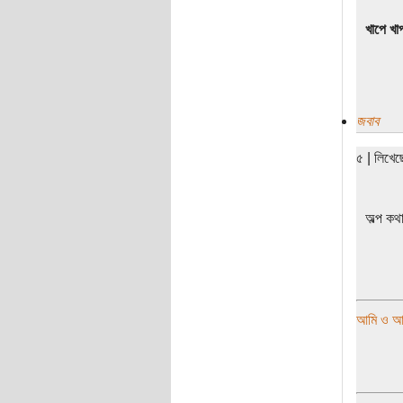
খাপে খাপ
জবাব
৫ | লিখে
অল্প কথ
আমি ও আমা