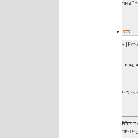
আবার লিখ
জবাব
৬ | লিখে
দারুন, অ
রোদ্দুরেই 
বিকিয়ে যা
আসল মানুষ