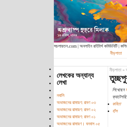
সচলায়তন.com | অনলাইন রাইটার্স কমিউনিটি | ক
নীড়পাতা
নীড়পাতা
»
লেখকের অন্যান্য
তুচ্ছপ
লেখা
লিখেছেন
ম
নবালি
ক্যাটেগরি:
অভাজনের রামায়ণ: রাবণ ০৩
কবিতা
অভাজনের রামায়ণ: রাবণ ০২
হাঁস
অভাজনের রামায়ণ: রাবণ ০১
অভাজনের রামায়ণ। বনবাস ০৫