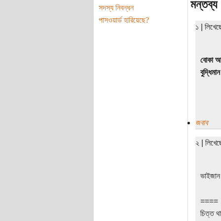
মন্তব্য
সদস্য নিবন্ধন
পাসওয়ার্ড হারিয়েছে?
১ | লিখে
বোকা আর
বুদ্ধিমা
জবাব
২ | লিখে
ভাইজান
====
চিত্ত থা