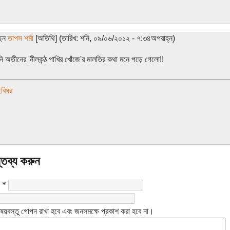
ছেন
তাপস শর্মা
[অতিথি] (তারিখ: শনি, ০৯/০৬/২০১২ - ৭:৩৪অপরাহ্ন)
ি অতীনের 'নীলকন্ঠ পাখির খোঁজে'র মালতির কথা মনে পড়ে গেলো!!
বিঘর
্তব্য করুন
:
*
ষয়বস্তু গোপন রাখা হবে এবং জনসমক্ষে প্রকাশ করা হবে না।