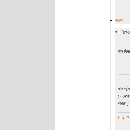
জবাব
৭ | লিখে
হাঁস বিষয়
--------
ঘাস তুম
যে দেখা
অবরুদ্ধ
____
http: