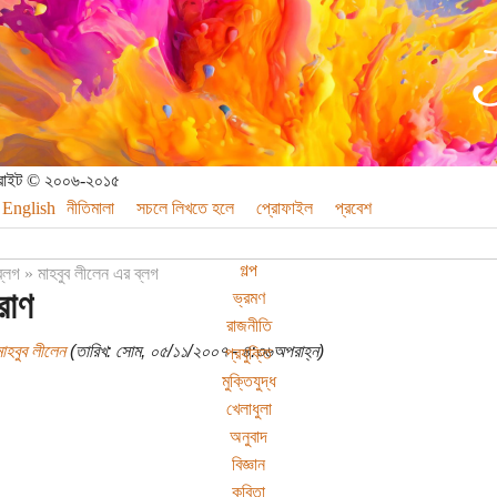
পিরাইট © ২০০৬-২০১৫
English
নীতিমালা
সচলে লিখতে হলে
প্রোফাইল
প্রবেশ
গল্প
ব্লগ
»
মাহবুব লীলেন এর ব্লগ
ুরাণ
ভ্রমণ
রাজনীতি
াহবুব লীলেন
(তারিখ: সোম, ০৫/১১/২০০৭ - ৪:৩৬অপরাহ্ন)
প্রযুক্তি
মুক্তিযুদ্ধ
খেলাধুলা
অনুবাদ
বিজ্ঞান
কবিতা