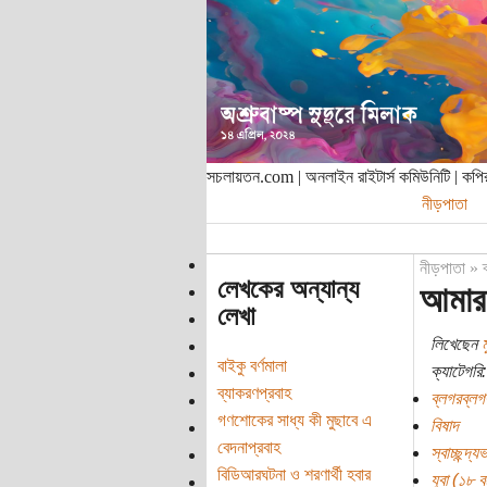
সচলায়তন.com | অনলাইন রাইটার্স কমিউনিটি | ক
নীড়পাতা
নীড়পাতা
»
লেখকের অন্যান্য
আমার 
লেখা
লিখেছেন
ম
বাইকু বর্ণমালা
ক্যাটেগরি:
ব্যাকরণপ্রবাহ
ব্লগরব্লগ
গণশোকের সাধ্য কী মুছাবে এ
বিষাদ
বেদনাপ্রবাহ
স্বাচ্ছন্দ্য
বিডিআরঘটনা ও শরণার্থী হবার
যুবা (১৮ বছ