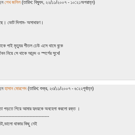
ছেন
শেখ জলিল
(তারিখ: বিষ্যুদ, ২২/১১/২০০৭ - ১০:২১অপরাহ্ন)
গছে। ভোট দিলাম- অসাধারণ।
াকে পাই মৃত্যুর শীতল ঢেউ এসে থামে বুকে
ন নিয়ে সে থাকে আনন্দ ও স্পর্শের সুখে!
ছেন
হাসান মোরশেদ
(তারিখ: শুক্র, ২৩/১১/২০০৭ - ৬:২২পূর্বাহ্ন)
তা পড়তে গিয়ে আমার হৃদয়কে অবহেলা করলো রক্ত ।
---------------------------------
ই,ভালো থাকার কিছু নেই