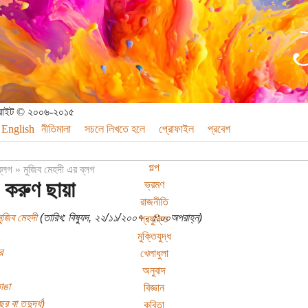
পিরাইট © ২০০৬-২০১৫
English
নীতিমালা
সচলে লিখতে হলে
প্রোফাইল
প্রবেশ
গল্প
ব্লগ
»
মুজিব মেহদী এর ব্লগ
করুণ ছায়া
ভ্রমণ
রাজনীতি
ুজিব মেহদী
(তারিখ: বিষ্যুদ, ২২/১১/২০০৭ - ৫:০০অপরাহ্ন)
প্রযুক্তি
মুক্তিযুদ্ধ
র
খেলাধুলা
অনুবাদ
ভাঙা
বিজ্ঞান
র বা তদুর্দ্ধ)
কবিতা