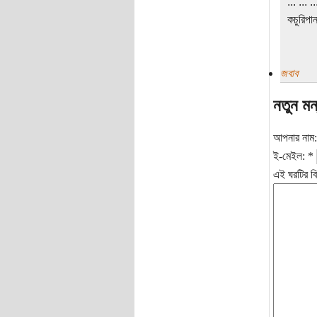
... ... ..
কচুরিপান
জবাব
নতুন মন
আপনার নাম
ই-মেইল:
*
এই ঘরটির বি