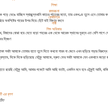
শিক্ষা
রম্যরচনা
ে পড়ে ভেঙে যাচ্ছিল স্বাচ্ছন্দ্যখানি কাচের পাত্রের মতো, তার একখণ্ড তুলে এনে তোমার 
রেখাচিত্র
িয়ে অবশিষ্টের গায়ের উপর দিয়ে হেঁটে যাই বিষণ্ন বদনে
নারী
শিশু অধিকার
খ, বিষাদের বোঝা বয়ে যেতে বড়ো শহরের এক থেকে আরেক স্থানের দূরত্ব এত বেশি লাগে যে, হ
র দ্বিগুণ
াকা সবটা আমাকে তোমার হাতে তুলে দিতে কখনো পারব না জেনে এখন ছড়িয়ে পড়ার বিরুদ্ধে ক
রস্তাব, দিকে দিকে ছড়িয়েছে যেটুকু আমাকে, দ্রুত ফের সবটা আমাকে যেন একখানে জড়ো ক
াতে রয়েছি যেটুকু আমি, আমার পকেটে আমি আছি যতটা, একদিন মনে হবে এটুকুই আমি, বাকি
দী এর ব্লগ
ঠিত