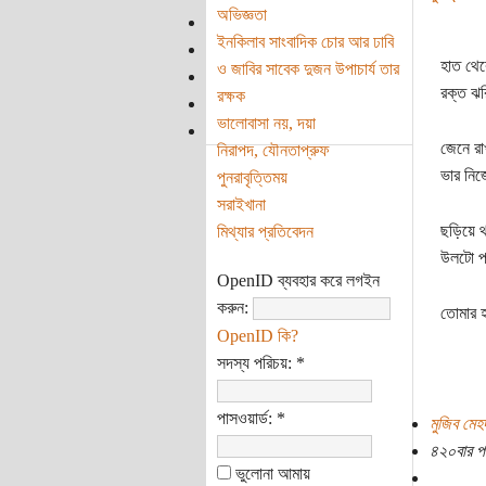
অভিজ্ঞতা
ইনকিলাব সাংবাদিক চোর আর ঢাবি
হাত থেক
ও জাবির সাবেক দুজন উপাচার্য তার
রক্ত ঝর
রক্ষক
ভালোবাসা নয়, দয়া
জেনে রা
নিরাপদ, যৌনতাপ্রুফ
ভার নিজে
পুনরাবৃত্তিময়
সরাইখানা
ছড়িয়ে থ
মিথ্যার প্রতিবেদন
উলটো প্
OpenID ব্যবহার করে লগইন
করুন:
তোমার হ
OpenID কি?
সদস্য পরিচয়:
*
পাসওয়ার্ড:
*
মুজিব মেহ
৪২০বার প
ভুলোনা আমায়