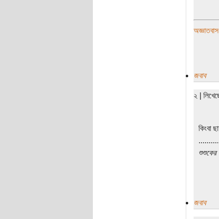
অজ্ঞাতবাস
জবাব
২ | লিখে
কিংবা ছ
..........
শুশুকের
জবাব