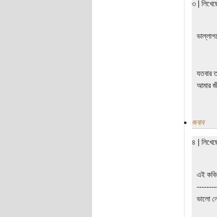
৩ | লিখে
ভাল্লা
যতবার ত
আমার জীব
জবাব
৪ | লিখে
এই কবি
--------
ভালো নে