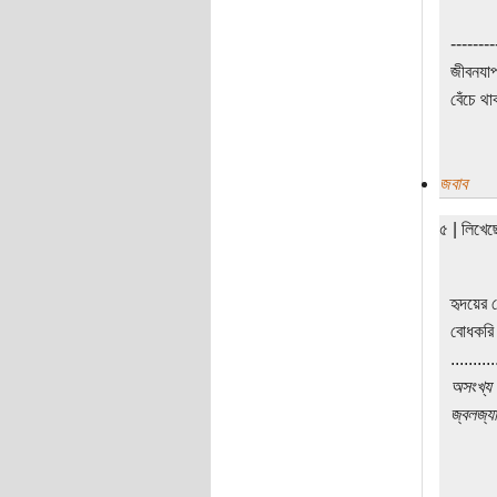
--------
জীবনযাপ
বেঁচে থা
জবাব
৫ | লিখে
হৃদয়ের 
বোধকরি
..........
অসংখ্য 
জ্বলজ্য