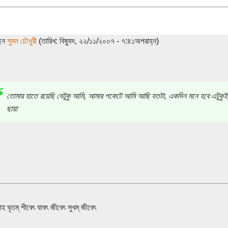
ছেন
সুমন চৌধুরী
(তারিখ: বিষ্যুদ, ২২/১১/২০০৭ - ৭:৪১অপরাহ্ন)
তোমার হাতে রয়েছি যেটুকু আমি, আমার পকেটে আমি আছি যতটা, একদিন মনে হবে এটুকুই
ছায়া
াহ ঘৃতম্ পীবেৎ যাবৎ জীবেৎ সুখম্ জীবেৎ