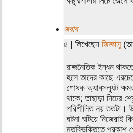
কচুরিপানার নিচে জেগে থ
জবাব
৫ | লিখেছেন
জিজ্ঞাসু
(তার
রাজনৈতিক ইন্ধন থাকতে
হলে তাদের কাছে এরচে
শোষক অ্যাবসল্যুট ক্ষম
থাকে; তাছাড়া নিচের শ্র
পরিশীলিত নয় ততটা। উ
ঘটনা ঘটিয়ে নিজেরাই কিংক
মতবিভক্তিতে প্রকাশ 