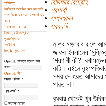
বিডিআর বিদ্রোহ
অভিজ্ঞতা
শরণার্থী
ইনকিলাব সাংবাদিক চোর আর ঢাবি
ও জাবির সাবেক দুজন উপাচার্য তার
সাক্ষাৎকার
রক্ষক
সববয়সী
ভালোবাসা নয়, দয়া
নিরাপদ, যৌনতাপ্রুফ
পুনরাবৃত্তিময়
মাত্র মঙ্গলবার রাতে আ
সরাইখানা
জাফর ইকবালের 'মুক্তি
মিথ্যার প্রতিবেদন
'শরণার্থী কী?' যথাসম্
OpenID ব্যবহার করে লগইন
করি। নইলে বৃহস্পতিবার
করুন:
OpenID কি?
সময় সে হয়ত আমাদের পরি
সদস্য পরিচয়:
*
পারত না।
পাসওয়ার্ড:
*
বুধবার থেকেই খুব উদ্ব
ভুলোনা আমায়