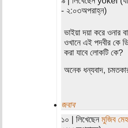
৯ | লিখেছেন yokel (যা
- ২:০৩অপরাহ্ন)
ভাইয়া দয়া করে ওনার 
ওখানে এই পদবীর কে ড
করা যাবে লোকটি কে?
অনেক ধন্যবাদ, চমতকার
জবাব
১০ | লিখেছেন
মুজিব মেহ