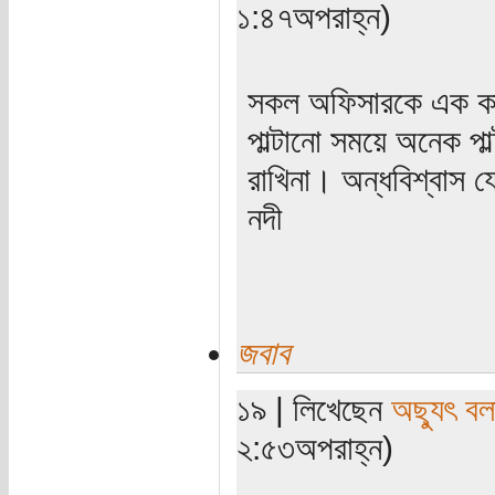
১:৪৭অপরাহ্ন)
সকল অফিসারকে এক কাতা
পাল্টানো সময়ে অনেক পা
রাখিনা। অন্ধবিশ্বাস 
নদী
জবাব
১৯ | লিখেছেন
অছ্যুৎ বল
২:৫৩অপরাহ্ন)