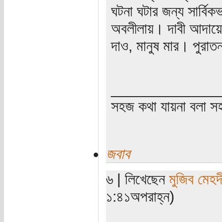
ঘটনা ঘটার জন্য সার্বি
অবলীলায়। দাবী আদায়ে
দাও, মানুষ মার। পুরাতন
_____________
সহজ কথা যায়না বলা স
জবাব
৬ | লিখেছেন
মুজিব মেহদ
১:৪১অপরাহ্ন)