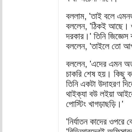
বললাম, 'তাই বলে এমনভ
বললেন, 'ঠিকই আছে। গ
দরকার।' তিনি জিজ্ঞেস
বললেন, 'তাইলে তো আ
বললেন, 'এদের এমন অত
চাকরি শেষ হয়। কিছু বল
তিনি একটা উদাহরণ দি
থাইক্যা বউ লইয়া আই
পোস্টিং খাগড়াছড়ি।'
'নির্যাতন কাদের ওপরে
'বিডিআরদেরই অফিসাররা