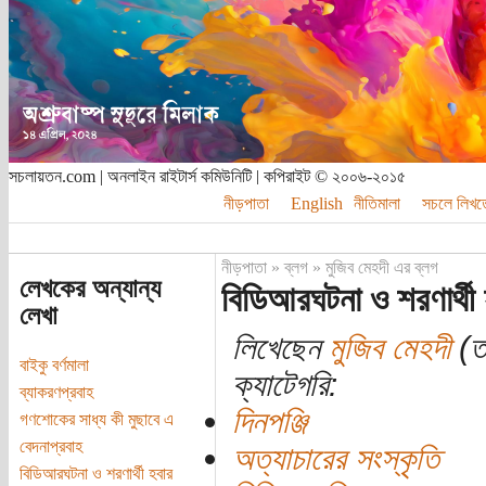
সচলায়তন.com | অনলাইন রাইটার্স কমিউনিটি | কপিরাইট © ২০০৬-২০১৫
নীড়পাতা
English
নীতিমালা
সচলে লিখত
নীড়পাতা
»
ব্লগ
»
মুজিব মেহদী এর ব্লগ
লেখকের অন্যান্য
বিডিআরঘটনা ও শরণার্থী 
লেখা
লিখেছেন
মুজিব মেহদী
(তা
বাইকু বর্ণমালা
ক্যাটেগরি:
ব্যাকরণপ্রবাহ
দিনপঞ্জি
গণশোকের সাধ্য কী মুছাবে এ
বেদনাপ্রবাহ
অত্যাচারের সংস্কৃতি
বিডিআরঘটনা ও শরণার্থী হবার