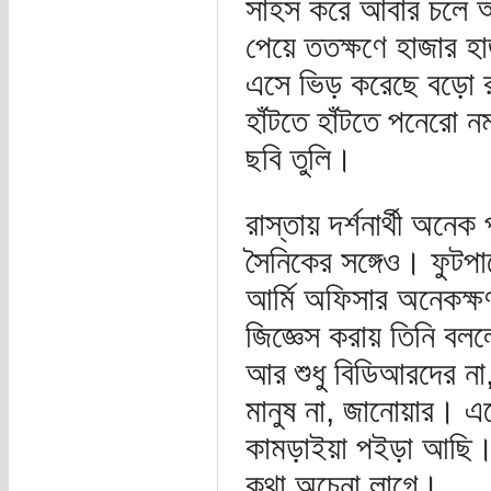
সাহস করে আবার চলে আস
পেয়ে ততক্ষণে হাজার হা
এসে ভিড় করেছে বড়ো রা
হাঁটতে হাঁটতে পনেরো ন
ছবি তুলি।
রাস্তায় দর্শনার্থী অন
সৈনিকের সঙ্গেও। ফুটপ
আর্মি অফিসার অনেকক্
জিজ্ঞেস করায় তিনি বলল
আর শুধু বিডিআরদের না
মানুষ না, জানোয়ার। এ
কামড়াইয়া পইড়া আছি। 
কথা অচেনা লাগে।