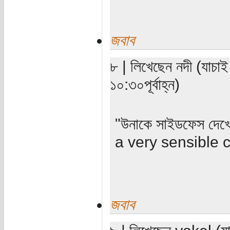
জবাব
৮ | লিখেছেন নদী (যাচাই
১০:৩০পূর্বাহ্ন)
"উনাকে সাইডফেস দেখে 
a very sensible 
জবাব