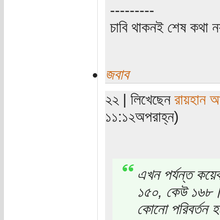
---------
চাবি থাকনই শেষ কথা ন
জবাব
২২ | লিখেছেন
রায়হান আ
১১:১২অপরাহ্ন)
এখন পর্যন্ত কয়ে
১৫০, কেউ ১৬৮। সর
কোনো পরিবর্তন হ