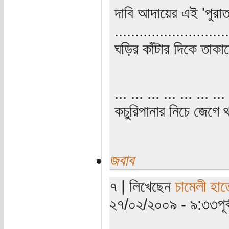
দাবি আদায়ের এই 'পুরা
............................
ঘড়ির কাঁটার দিকে তাক
... ... ... ... ... ... ... 
কচুরিপানার নিচে জেগে থ
জবাব
৭ | লিখেছেন
চামেলী হাত
২৭/০২/২০০৯ - ৯:৩৩পূর্ব