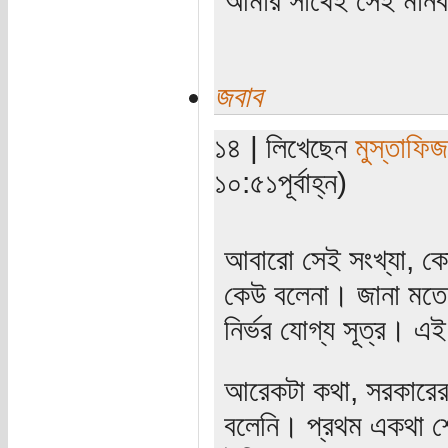
জবাব
১৪ | লিখেছেন
মুস্তাফিজ
১০:৫১পূর্বাহ্ন)
আবারো সেই সংখ্যা, কো
কেউ বলেনা। জানা মতে
নির্ভর যোগ্য সূত্র। এই
আরেকটা কথা, সরকারের 
বলেনি। প্রথম একথা শোন