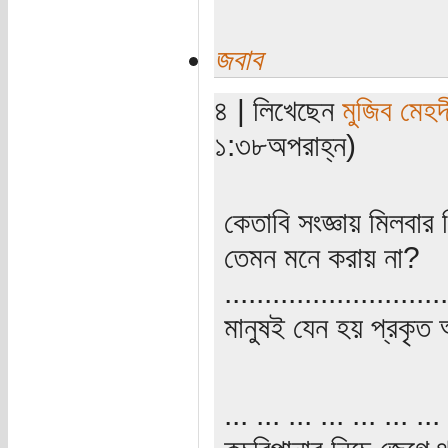
জবাব
৪ | লিখেছেন
মুজিব মেহদ
১:৩৮অপরাহ্ন)
কেতাবি সংজ্ঞায় মিলবার
তেমন মনে করায় না?
............................
মানুষই যেন হয় প্রকৃত 
... ... ... ... ... ... ... 