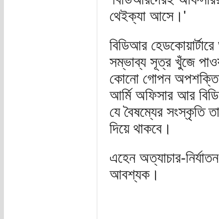
থেইক্যা আসে।'
বিডিআর হেডকোয়ার্টারে 
সম্ভাব্য সূত্র খুঁজে পা
কোনো গোপন অপশক্তির 
আর্মি অফিসার আর বিডিআর
যে বৈষম্যের সংস্কৃতি
দিয়ে থাকবে।
এহেন অত্যাচার-নির্যাত
আবশ্যক।