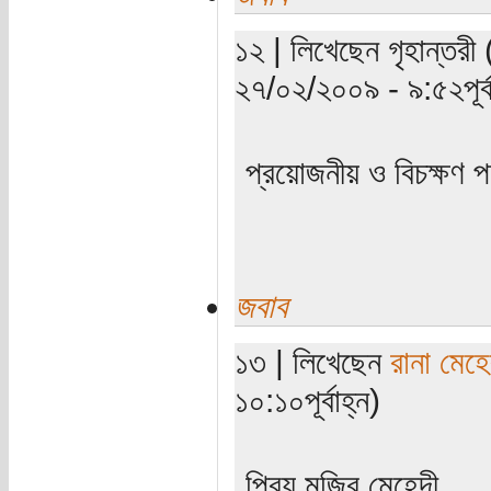
১২ | লিখেছেন গৃহান্তরী 
২৭/০২/২০০৯ - ৯:৫২পূর্ব
প্রয়োজনীয় ও বিচক্ষণ পর
জবাব
১৩ | লিখেছেন
রানা মেহ
১০:১০পূর্বাহ্ন)
প্রিয় মুজিব মেহেদী