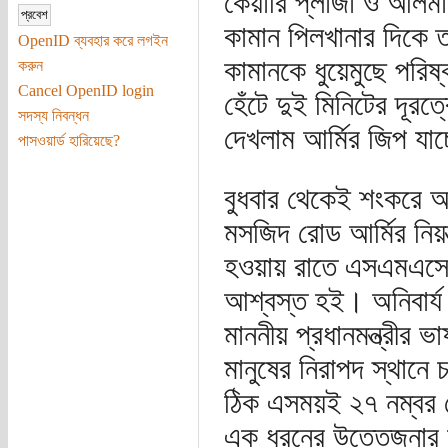
কেয়ারি প্লাজা ও আলমা
কামান পিলখানার দিকে 
OpenID ব্যবহার করে লগইন
কামানকে ধুয়েমুছে পরি
করুন
Cancel OpenID login
হেঁটে দুই মিনিটের দূরত
সদস্য নিবন্ধন
দেখলাম আর্মির জিপ যা
পাসওয়ার্ড হারিয়েছে?
বুধবার থেকেই শংকরে অব
মসজিদ রোড আর্মির নিয়
হওয়ায় রাতে এসএমএসে 
আশ্বস্ত হই। অনিবার্
মাননীয় প্রধানমন্ত্রীর
মানুষের নিরাপদ স্থানে 
ঠিক এসময়ই ২৭ নম্বর 
এক ধরনের উত্তেজনার ম