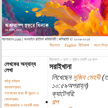
সচলায়তন.com | অনলাইন রাইটার্স কমিউনিটি | কপিরাইট © ২০০৬-২০১৫
নীড়পাতা
English
নীতিমালা
সচলে লিখত
নীড়পাতা
»
ব্লগ
»
মুজিব মেহদী এর ব্লগ
লেখকের অন্যান্য
সরাইখানা
লেখা
লিখেছেন
মুজিব মেহদী
(তা
বাইকু বর্ণমালা
১০:৫৯অপরাহ্ন)
ব্যাকরণপ্রবাহ
ক্যাটেগরি:
গণশোকের সাধ্য কী মুছাবে এ
বেদনাপ্রবাহ
গল্প
বিডিআরঘটনা ও শরণার্থী হবার