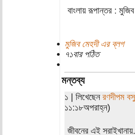
বাংলায় রূপান্তর : মুজি
মুজিব মেহদী এর ব্লগ
৭১বার পঠিত
মন্তব্য
১ | লিখেছেন
রণদীপম বসু
১১:১৮অপরাহ্ন)
জীবনের এই সরাইখানায়..