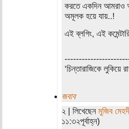
করতে একদিন আমরাও অত
অমূলক হয়ে যায়..!
এই ব্লগিং, এই কমেন্টার
----------------------
‘চিন্তারাজিকে লুকিয়ে র
জবাব
২ | লিখেছেন
মুজিব মেহদ
১১:৩২পূর্বাহ্ন)