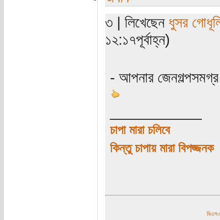
৩ | লিখেছেন
ধুসর গোধূল
১২:১৭পূর্বাহ্ন)
- আপনার জেনগল্পসমগ্র 
___________
চাপা মারা চলিবে
কিন্তু চাপায় মারা বিপজ্জনক
বিএ