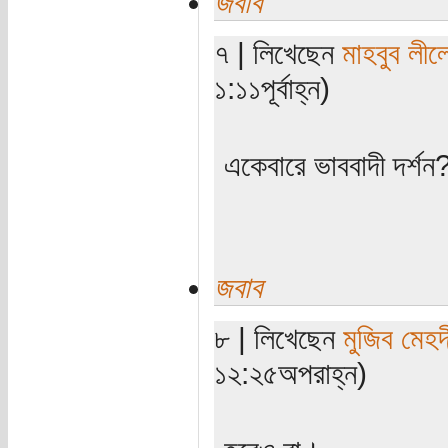
জবাব
৭ | লিখেছেন
মাহবুব লীল
১:১১পূর্বাহ্ন)
একেবারে ভাববাদী দর্শন
জবাব
৮ | লিখেছেন
মুজিব মেহদ
১২:২৫অপরাহ্ন)