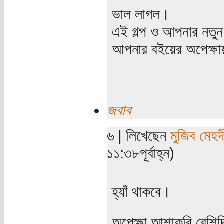
ভাল লাগল।
এই গল্প ও আপনার নতু
আপনার বইয়ের অপেক্ষ
জবাব
৬ | লিখেছেন
মুজিব মেহদ
১১:৩৮পূর্বাহ্ন)
হ্যাঁ থাকবে।
অপেক্ষা আশাকরি বেশিদ