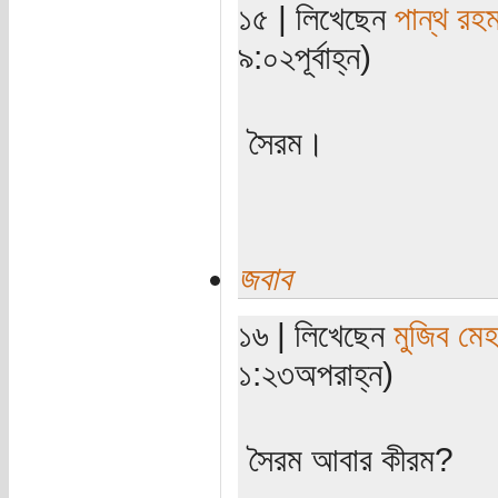
১৫ | লিখেছেন
পান্থ রহ
৯:০২পূর্বাহ্ন)
সৈরম।
জবাব
১৬ | লিখেছেন
মুজিব মেহ
১:২৩অপরাহ্ন)
সৈরম আবার কীরম?
............................