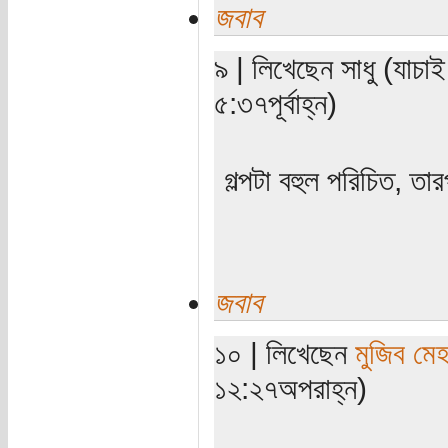
জবাব
৯ | লিখেছেন সাধু (যাচা
৫:৩৭পূর্বাহ্ন)
গল্পটা বহুল পরিচিত, ত
জবাব
১০ | লিখেছেন
মুজিব মেহ
১২:২৭অপরাহ্ন)