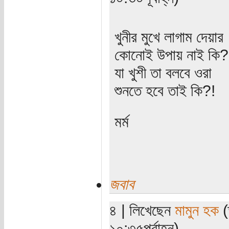
খুনীর মুখে লাগাম দেয়ার
কোনোই উপায় নাই কি?
যা খুশী তা বলবে ওরা
শুনতে হবে তাই কি?!
মর্ম
জবাব
৪ | লিখেছেন
মামুন হক
(
১০:৩৫পূর্বাহ্ন)