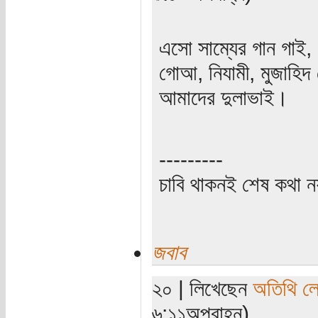
এসো সাম্যের গান গাই,
গোআ, নিযামী, মুজাহিদ
আমাদের দুলাভাই।
---------
চাবি থাকনই শেষ কথা ন
জবাব
২০ | লিখেছেন
অতিথি ল
৬:১১অপরাহ্ন)