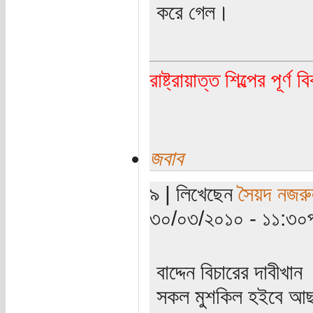
করে গেল।
রাষ্ট্রায়াত্ত শিল্পের পূর্ণ 
জবাব
৯ | লিখেছেন
সৈয়দ নজরু
৩০/০৩/২০১০ - ১১:৩০পূর্
বাদ্দেন বিচারের দাবীখান
সকল মুশকিল হইবে আছ