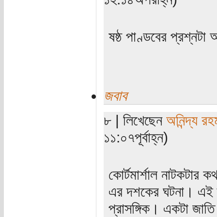
ষষ্ঠ পাণ্ডবের প্রশ্নট
জবাব
৮ | লিখেছেন
অনিন্দ্য রহ
১১:০৭পূর্বাহ্ন)
কোর্টমার্শাল নাটকটা
এর দশকের ঘটনা। এই দশ
প্রাসঙ্গিক। একটা জাতি