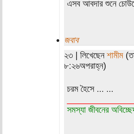
এসব আবদার শুনে চোউক্
জবাব
২৩ | লিখেছেন
শামীম
(তা
৮:২৬অপরাহ্ন)
চরম হৈসে ... ...
_____________
সমস্যা জীবনের অবিচ্ছ