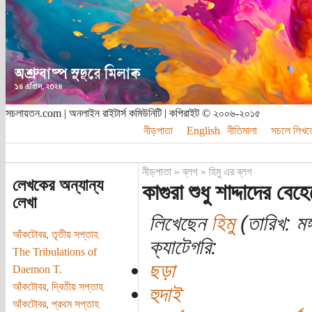
সচলায়তন.com | অনলাইন রাইটার্স কমিউনিটি | কপিরাইট © ২০০৬-২০১৫
নীড়পাতা
English
নীতিমালা
সচলে লিখত
নীড়পাতা
»
ব্লগ
»
হিমু এর ব্লগ
লেখকের অন্যান্য
কাগুরা শুধু শাদ্দাদের বে
লেখা
লিখেছেন
হিমু
(তারিখ: মঙ
আঁকটোবর, তৃতীয় সপ্তাহ
ক্যাটেগরি:
The Tribulations of
ছড়া
Daemon T.
আঁকটোবর, দ্বিতীয় সপ্তাহ
হুদাই
আঁকটোবর, প্রথম সপ্তাহ