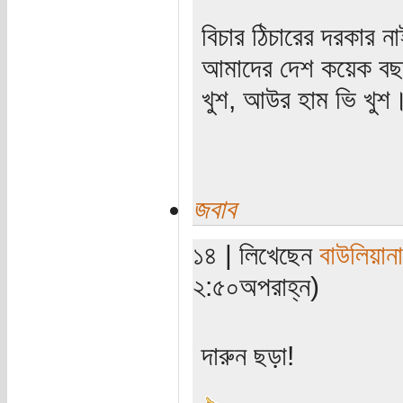
বিচার ঠিচারের দরকার 
আমাদের দেশ কয়েক বছর
খুশ, আউর হাম ভি খুশ
জবাব
১৪ | লিখেছেন
বাউলিয়ানা
২:৫০অপরাহ্ন)
দারুন ছড়া!