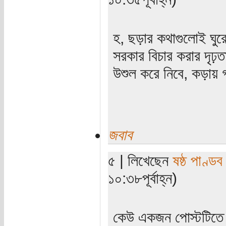
হ, ছড়ার কথাগুলোই ঘুরে
সরকার বিচার করার দৃঢ়
উশুল করে নিবে, কড়ায় গ
জবাব
৫ | লিখেছেন
ষষ্ঠ পাণ্ডব
১০:৩৮পূর্বাহ্ন)
কেউ একজন পোস্টটিতে 