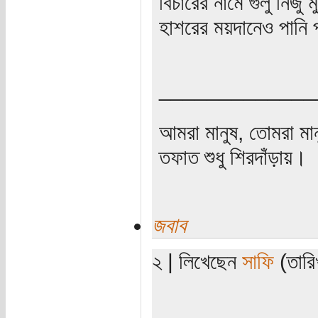
বিচারের নামে গুলু নিজ
হাশরের ময়দানেও পানি 
_____________
আমরা মানুষ, তোমরা মান
তফাত শুধু শিরদাঁড়ায়।
জবাব
২ | লিখেছেন
সাফি
(তারিখ