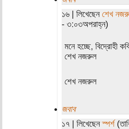
১৬ | লিখেছেন
শেখ নজর
- ৩:০৩অপরাহ্ন)
মনে হচ্ছে, বিদ্রোহী ক
শেখ নজরুল
শেখ নজরুল
জবাব
১৭ | লিখেছেন
স্পর্শ
(তার