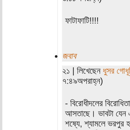
ফাটাফাটি!!!!
জবাব
২১ | লিখেছেন
ধুসর গোধূ
৭:৪৯অপরাহ্ন)
- বিরোধীদলের বিরোধিত
আসতাছে। ভাবটা যেন এই
শষ্যে, শ্যামলে ভরপুর