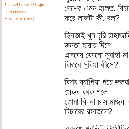
Cancel OpenID login
দেশের এমন হালত, বিচা
সদস্য নিবন্ধন
করে লাভটা কী, বল?
পাসওয়ার্ড হারিয়েছে?
ছিনতাই খুন চুরি রাহাজান
জনতা হারায় দিশে
এসবের কোনো সুরাহা না
বিচারে সুবিধা কীসে?
বিশ্ব ব্যাপিয়া পচে জলবা
মেরুর বরফ গলে
তোরা কি না চাস মজিয়া
বিচারের রসাতলে?
এদেশে প্রতিটি উৎপীড়ি