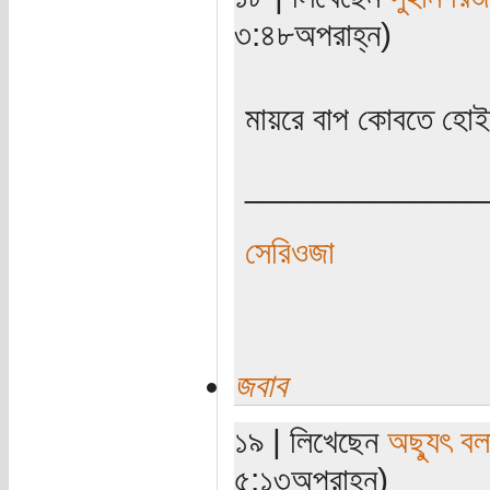
৩:৪৮অপরাহ্ন)
মায়রে বাপ কোবতে হোই
_____________
সেরিওজা
জবাব
১৯ | লিখেছেন
অছ্যুৎ বল
৫:১৩অপরাহ্ন)