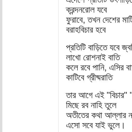
ক্রন্দনরোল যবে
ফুরাবে, তখন দেশের মাট
বরাহবিচার হবে
প্রতিটি বাড়িতে যবে জ্
লাখো রোশনাই বাতি
কলে রবে পানি, এসির ব
কাটিবে গ্রীষ্মরাতি
তার আগে এই "বিচার" "
মিছে রব নাহি তুলে
অতীতের কথা আল্লার ন
এসো সবে যাই ভুলে।