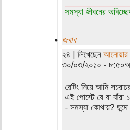
_____________
সমস্যা জীবনের অবিচ্ছ
জবাব
২৪ | লিখেছেন
আনোয়ার স
৩০/০৩/২০১০ - ৮:৫০অপ
রেটিং নিয়ে আমি সচরাচ
এই পোস্টে যে বা যাঁরা 
- সমস্যা কোথায়? ছন্দে