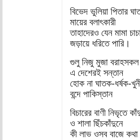
বিভেদ ভুলিয়া পিতার ঘা
মায়ের বলাৎকারী
তাহাদেরও যেন মামা চাচ
জড়ায়ে ধরিতে পারি।
গুলু নিজু মুজা বরাহসকল
এ দেশেরই সন্তান
হোক না ঘাতক-ধর্ষক-খুন
বন্দে পাকিস্তান
বিচারের বাণী নিভৃতে কাঁ
ও শালা ছিঁচকাঁদুনে
কী লাভ ওসব বাজে কথা