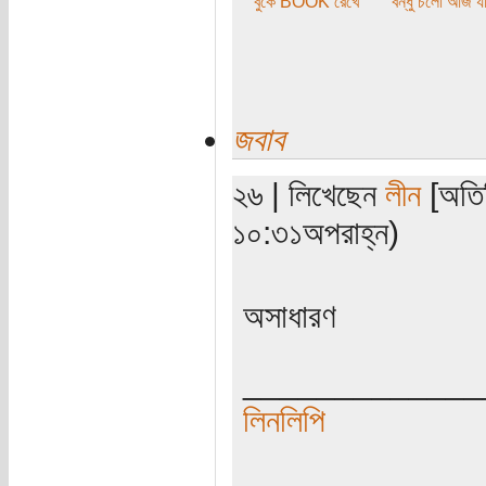
বুকে BOOK রেখে
বন্ধু চলো আজ যা
জবাব
২৬ | লিখেছেন
লীন
[অতিথ
১০:৩১অপরাহ্ন)
অসাধারণ
_____________
লিনলিপি