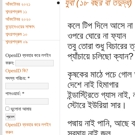
যুবা (১৮ বছর বা তদুর্দ্ধ)
আঁকটোবর ২০২১
শব্দগল্পদ্রুম ১১
আঁকটোবর ২০২০
কলে টিপ দিলে আসে না 
বুড়োদেওয়ের সাক্ষাৎ
ওপরে ঘোরে না ফ্যান
শব্দগল্পদ্রুম ১০
শব্দগল্পদ্রুম ০৯
তবু তোরা শুধু বিচারের ত্
প্যাঁচায়ে চলিছো ক্যান?
OpenID ব্যবহার করে লগইন
করুন:
OpenID কি?
কৃষকের মাঠে পচে গোল
সদস্য পরিচয়:
*
দেশে নাই হিমাগার
ইন্ডাস্ট্রিতে গ্যাস নাই, 
পাসওয়ার্ড:
*
স্টোরে ইউরিয়া সার।
ভুলোনা আমায়
পদ্মায় নাই পানি, আছে বা
OpenID ব্যবহার করে লগইন
সুরমায় নাই জল
করুন