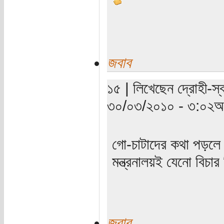
জবাব
১৫ | লিখেছেন দ্রোহী-স্ব
৩০/০৩/২০১০ - ৩:০২অপ
গো-চাটাদের কথা পড়লে বা
মন্ত্রনালয়ই যেনো বিচ
জবাব