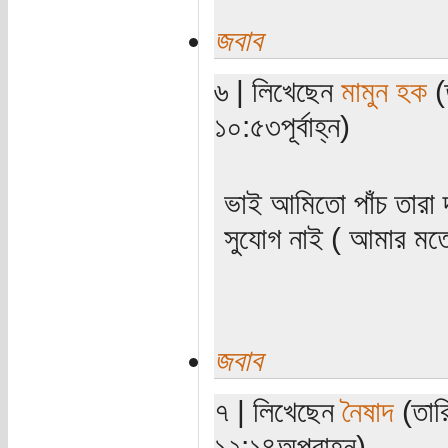
জবাব
৬ | লিখেছেন
মামুন হক
(
১০:৫৩পূর্বাহ্ন)
ভাই আমিতো পাঁচ তারা
সুযোগ নাই ( আমার মত
জবাব
৭ | লিখেছেন
নৈষাদ
(তার
১২:১৪অপরাহ্ন)