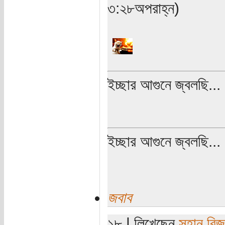
৩:২৮অপরাহ্ন)
ইচ্ছার আগুনে জ্বলছি...
ইচ্ছার আগুনে জ্বলছি...
জবাব
১৮ | লিখেছেন
সুহান রি