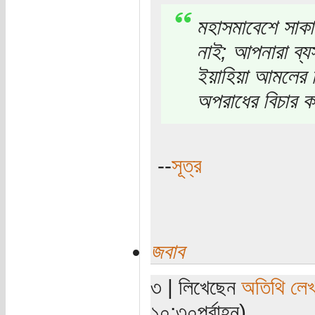
মহাসমাবেশে সাকা 
নাই; আপনারা ব্য
ইয়াহিয়া আমলের
অপরাধের বিচার 
--
সূত্র
জবাব
৩ | লিখেছেন
অতিথি লে
১০:৩০পূর্বাহ্ন)