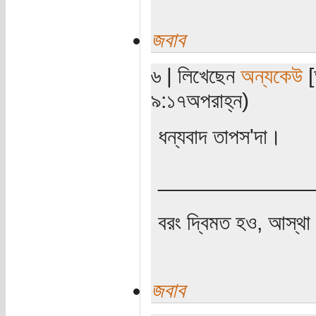
জবাব
৬ | লিখেছেন
অন্যকেউ
[
৯:১৭অপরাহ্ন)
ধন্যবাদ তাপস'দা।
_____________
বরং দ্বিমত হও, আস্থা 
জবাব