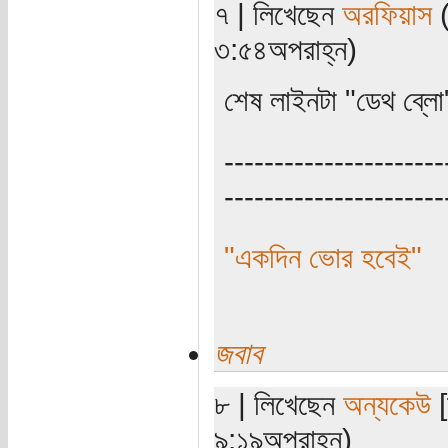
৭ | লিখেছেন
অরফিয়াস
(
৩:৫৪অপরাহ্ন)
শেষ লাইনটা "ডেথ ব্ল
----------------------
----------------------
"একদিন ভোর হবেই"
জবাব
৮ | লিখেছেন
অন্যকেউ
[
৯:১৯অপরাহ্ন)