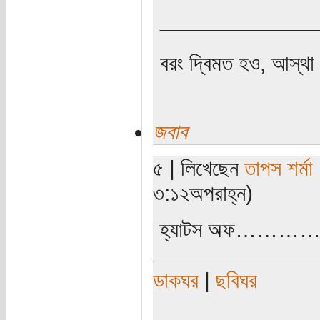
_____________
বরং দ্বিমত হও, আস্থা 
জবাব
৫ | লিখেছেন
তাপস শর্মা
৩:১২অপরাহ্ন)
হ্যাটস অফ…………
ডাকঘর
|
ছবিঘর