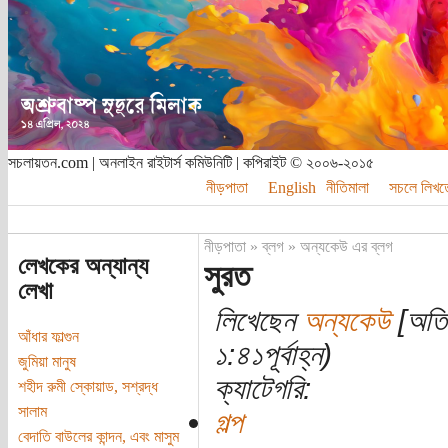
সচলায়তন.com | অনলাইন রাইটার্স কমিউনিটি | কপিরাইট © ২০০৬-২০১৫
নীড়পাতা
English
নীতিমালা
সচলে লিখত
নীড়পাতা
»
ব্লগ
»
অন্যকেউ এর ব্লগ
লেখকের অন্যান্য
সুরত
লেখা
লিখেছেন
অন্যকেউ
[অতিথ
আঁধার ফাল্গুন
১:৪১পূর্বাহ্ন)
জুমিয়া মানুষ
ক্যাটেগরি:
শহীদ রুমী স্কোয়াড, সশ্রদ্ধ
সালাম
গল্প
বেদাতি বাউলের কান্দন, এবং মাসুম