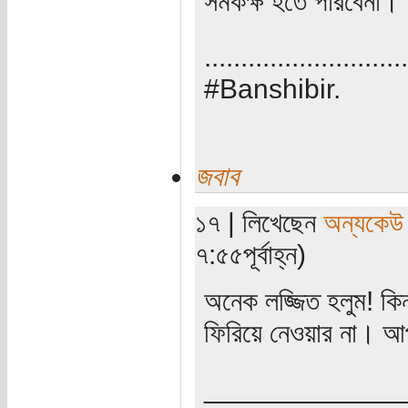
সমকক্ষ হতে পারবেনা। অ
............................
#Banshibir.
জবাব
১৭ | লিখেছেন
অন্যকেউ
৭:৫৫পূর্বাহ্ন)
অনেক লজ্জিত হলুম! কিন্
ফিরিয়ে নেওয়ার না। আ
_____________