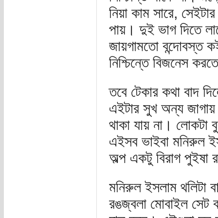
নিয়া কাম সারে, সেইটা
পায়। দুই ভাগ দিতে লা
জায়গামতো বন্দোবস্ত ক
নিশ্চিন্তে বিজনেস কর
তবে টেকার কথা বাদ দিল
এইটার সুখ অন্য জাগা
থাকা যায় না। লোকটা 
এইসব ভাইবা মনিরুল ইস
অল্প একটু বিরাগ পুইষা 
মনিরুল ইসলাম থলিটা বা
রঙজ্বলা মোবাইল সেট ব