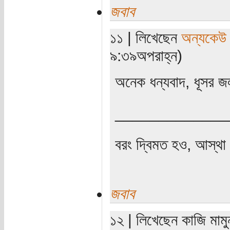
জবাব
১১ | লিখেছেন
অন্যকেউ
৯:৩৯অপরাহ্ন)
অনেক ধন্যবাদ, ধূসর 
_____________
বরং দ্বিমত হও, আস্থা 
জবাব
১২ | লিখেছেন কাজি মাম