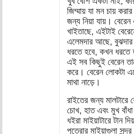
খুব বেশি একটা নাই, কা
জিম্মায় যা মন চায় কর
জন্য নিয়া যায়। বেরেন
খাইতাছে, এইটাই বেরে
এলেমদার আছে, বুঝদার 
ধরতে হবে, কখন ধরতে হব
এই সব কিছুই বেরেন তারে
করে। বেরেন লোকটা এলেম
মাথা নাড়ে।
রাইতের জন্য মালটারে ব
চোখ, হাত এবং মুখ বাঁধা 
ধইরা মাইয়াটারে টান দিয
পুতেরার মাইয়াগুলা সু