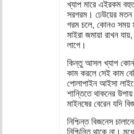
খ্যাপ মারে এইরকম বহু
সরগরম। ঢেউয়ের মতন ল
গরম চলে, কোনও সময় ম
মাইরা জমায়া রাখন যায়,
লাগে।
কিন্তু আসল খ্যাপ কোন
কাম করলে সেই কাম বেশি
পোলাপাইন আইসা লাইনে 
শান্তিতে থাকনের উপায়
মাইনষের বেরেন যদি বিজ
নিশ্চিন্ত বিজনেস চালা
নিশ্চিন্তি থাকে না। মধ্