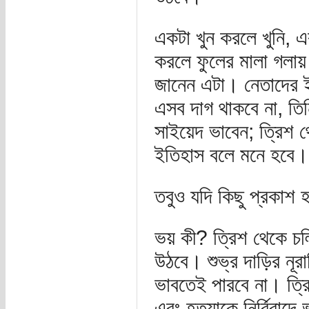
একটা খুন করলে খুনি, 
করলে ফুলের মালা গলায
জানেন এটা। নেতাদের ই
এসব দাগ থাকবে না, তি
সাইয়েদ ভাবেন; ত্রিশ 
ইতিহাস বলে মনে হবে।
তবুও যদি কিছু প্রকাশ হ
ভয় কী? ত্রিশ থেকে চল্
উঠবে। শুভ্র দাড়ির নূ
ভাবতেই পারবে না। ত্রি
এবং হত্যাকে নির্বিবাদে 