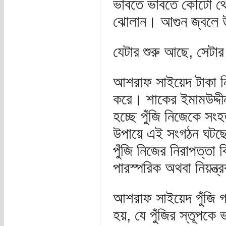
ভাবতে ভাবতে কৌটো থে
ঝোলান। আগুন জ্বলে উঠ
যেটার শুরু আছে, সেটা
আশরাফ সাইয়েদ টাকা ন
করে। শাকের ইমামউদ্দীন 
হচ্ছে পুঁজি নিজেকে সংহ
উপায়ে এই সংগঠন ঘটছে এব
পুঁজি নিজের নিরাপত্তা 
পারস্পরিক অথবা নিয়ন্ত
আশরাফ সাইয়েদ পুঁজি
হয়, যে পুঁজির স্তূপক