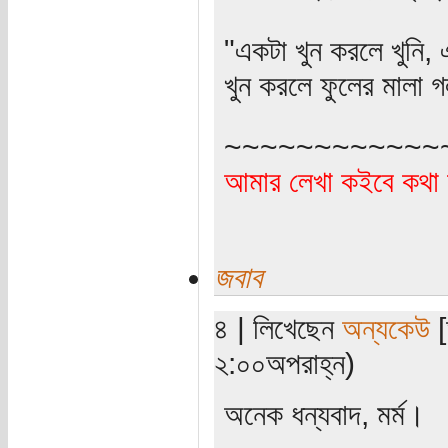
"একটা খুন করলে খুনি,
খুন করলে ফুলের মালা গ
~~~~~~~~~~~~
আমার লেখা কইবে কথা 
জবাব
৪ | লিখেছেন
অন্যকেউ
[
২:০০অপরাহ্ন)
অনেক ধন্যবাদ, মর্ম।