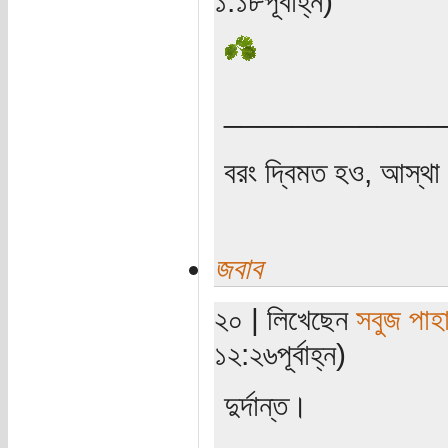
১:১৮পূর্বাহ্ন)
_____________
বরং দ্বিমত হও, আস্থা 
জবাব
২০ | লিখেছেন
সবুজ পাহা
১২:২৬পূর্বাহ্ন)
দুর্দান্ত।