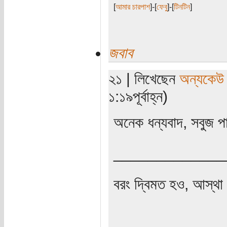
[
আমার চারপাশ
]-[
ফেবু
]-[
টিনটিন
]
জবাব
২১ | লিখেছেন
অন্যকেউ
১:১৯পূর্বাহ্ন)
অনেক ধন্যবাদ, সবুজ প
_____________
বরং দ্বিমত হও, আস্থা 