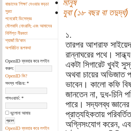
মানুষ
বাচ্চাদের 'শিক্ষা' দেওয়ার কড়চা
যুবা (১৮ বছর বা তদুর্দ্ধ)
সুরত
পনেরোই ডিসেম্বর
মৌলবাদি নোংরামি; এবং আমাদের
১.
নির্লিপ্ত নীরবতা
শ্যাজাঁ ডি'কান
তারপর আশরাফ সাইয়েদ 
অপরিচিত রূপকথা
রান্নাঘরের পথে। সান্
OpenID ব্যবহার করে লগইন
একটা সিগারেট খুবই সু
করুন:
অথবা চায়ের অভিজাত প্র
OpenID কি?
ভাবেন। কালো কফি বিষয়
সদস্য পরিচয়:
*
জানতেন না, দুধ-চিনি প
পাসওয়ার্ড:
*
পারে। সদ্যলব্ধ জ্ঞান
প্রাত্যহিকতায় পরিবর্ত
ভুলোনা আমায়
অগ্নিসংযোগ করেন, এবং 
OpenID ব্যবহার করে লগইন