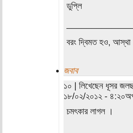
ডুপ্লি
_____________
বরং দ্বিমত হও, আস্থা 
জবাব
১০ | লিখেছেন ধূসর জলছব
১৮/০২/২০১২ - ৪:২০অপ
চমৎকার লাগল ।