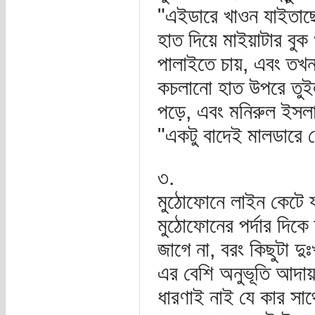
"এইডারে খাওন যাইতাছে 
হাত দিয়ে মাইয়াটার বু
পালাইতে চায়, এবং তখ
কচলানো হাত উপরে তুইলা 
পড়ে, এবং মনিরুল ইসলা
"একটু বাদেই মালডারে 
৩.
মুঠোফোনে লাইন কেটে য
মুঠোফোনের পর্দার দিকে
জাগে না, বরং কিছুটা 
এর বেশি অনুভূতি আদায
ধারণাই নাই যে কার সা