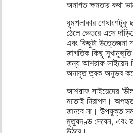
অনাগত ক্ষমতার কথা ভ
ধূমশলাকার শেষাংশটুকু ছা
ঠেলে ভেতরে এসে দাঁড়িয়
এবং কিছুটা উত্তেজনা শর
জাগতিক কিছু সুখানুভূত
জন্য আশরাফ সাইয়েদ বি
অনাবৃত ত্বক অনুভব কর
আশরাফ সাইয়েদের 'ডীল',
মতোই নিরাপদ। অপহৃতা
জানবে না। উপযুক্ত সম
মৃত্যুদণ্ড দেবেন, এবং
উঠবে।