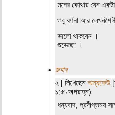
মনের কোথায় যেন একটা
শুধু বর্ণনা আর লেখনশৈ
ভালো থাকবেন ।
শুভেচ্ছা ।
জবাব
২ | লিখেছেন
অন্যকেউ
[
১:৫৮অপরাহ্ন)
ধন্যবাদ, প্রদীপ্তময় 