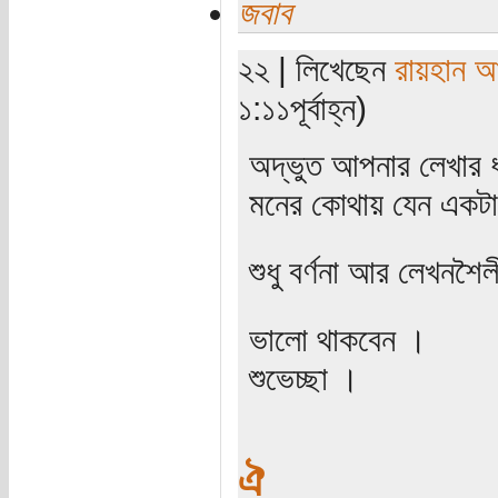
জবাব
২২ | লিখেছেন
রায়হান আ
১:১১পূর্বাহ্ন)
অদ্ভুত আপনার লেখার 
মনের কোথায় যেন একটা
শুধু বর্ণনা আর লেখনশৈ
ভালো থাকবেন ।
শুভেচ্ছা ।
ঐ