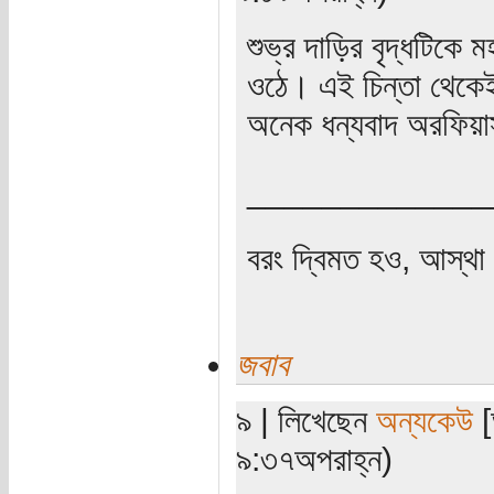
শুভ্র দাড়ির বৃদ্ধটিকে ম
ওঠে। এই চিন্তা থেকেই
অনেক ধন্যবাদ অরফিয়
_____________
বরং দ্বিমত হও, আস্থা 
জবাব
৯ | লিখেছেন
অন্যকেউ
[
৯:৩৭অপরাহ্ন)