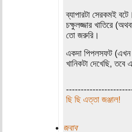
ব্যাপারটা সেরকমই বটে
চক্ষুলজ্জার খাতিরে (অ
তো জরুরি।
একদা পিপলসফট (এখন 
খানিকটা দেখেছি, তবে
----------------------
ছি ছি এত্তা জঞ্জাল!
জবাব