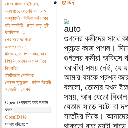
গুগল
নামের বাহার, বাহারী নাম,
ফরমুলাতে, ফেলেছি ঘাম! - ৩
শ্রদ্ধাঞ্জলি - সিদ্দিকা কবীর আর
তাঁর মহাকীর্তি - রান্না খাদ্য পুষ্টি
উইকিনামা - ১
গুগলের কর্মীদের সাথে 
শেখ সাহেবের গপ্পো
প্রচন্ড কাজ পাগল। দিন
এলোপ্রশ্ন - ১
চিলের হাতে বিপন্ন কান, আর
গুগলের কর্মীরা অফিসে
বিশ্ববিদ্যালয়ের র‌্যাংকিং নিয়ে
ধরাবাঁধা সময় নেই, য
বিভ্রান্তি
আমার বসকে প্রশ্ন কর
ইউটিউবের দেবশিশুরা
নেলসন ম্যান্ডেলা - বর্ণবাদ বিরোধী
বললো, তোমার যখন ইচ্
সংগ্রামী - ২য় পর্ব
সময়, আর যেতো বিকাল 
OpenID ব্যবহার করে লগইন
যেতাম সাড়ে নয়টা বা দ
করুন:
সাতটার দিকে। আমাদের 
OpenID কি?
থাকতো রাত নয়টা সাড়ে 
সদস্য পরিচয়:
*