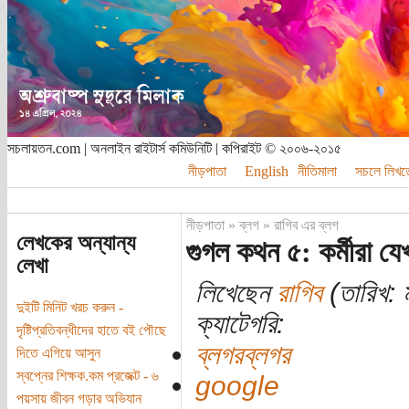
সচলায়তন.com | অনলাইন রাইটার্স কমিউনিটি | কপিরাইট © ২০০৬-২০১৫
নীড়পাতা
English
নীতিমালা
সচলে লিখত
নীড়পাতা
»
ব্লগ
»
রাগিব এর ব্লগ
লেখকের অন্যান্য
গুগল কথন ৫: কর্মীরা যে
লেখা
লিখেছেন
রাগিব
(তারিখ: ম
দুইটি মিনিট খরচ করুন -
ক্যাটেগরি:
দৃষ্টিপ্রতিবন্ধীদের হাতে বই পৌছে
ব্লগরব্লগর
দিতে এগিয়ে আসুন
স্বপ্নের শিক্ষক.কম প্রজেক্ট - ৬
google
পয়সায় জীবন গড়ার অভিযান