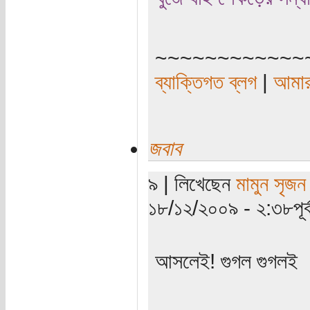
~~~~~~~~~~~~
ব্যাক্তিগত ব্লগ
|
আমার
জবাব
৯ | লিখেছেন
মামুন সৃজন
১৮/১২/২০০৯ - ২:৩৮পূর্ব
আসলেই! গুগল গুগলই