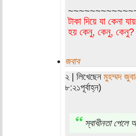
~~~~~~~~~~~~
টাকা দিয়ে যা কেনা যা
হয় কেনু, কেনু, কেনু
জবাব
২ | লিখেছেন
মুহম্মদ জুবা
৮:২১পূর্বাহ্ন)
স্বাধীনতা পেলে 