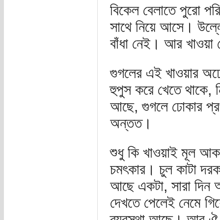
বিকেল বেলাতে পুরো পরি
সাথে নিয়ে আসে। উল্ল
বাঁধা নেই। আর খাওয়া
গুগলের এই খাওয়ার অঢেল
হুপুস করে খেতে থাকে,
আছে, গুগলে ঢোকার প্রথ
অন্তত।
শুধু কি খাওয়াই মূল আকর
চমৎকার। চুল কাটা দরক
আছে একটা, সারা দিন অ
দেখতে পেলেই নেমে গিয়
ব্যবস্থা আছে। আর ঐ 