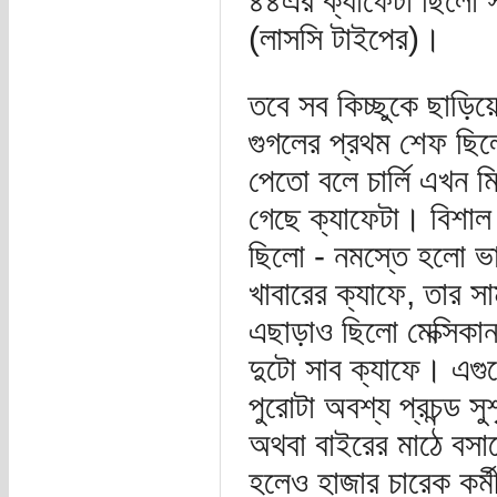
৪৪এর ক্যাফেটা ছিলো স্
(লাসসি টাইপের)।
তবে সব কিচ্ছুকে ছাড়িয়ে 
গুগলের প্রথম শেফ ছিলো
পেতো বলে চার্লি এখন ম
গেছে ক্যাফেটা। বিশাল
ছিলো - নমস্তে হলো ভা
খাবারের ক্যাফে, তার স
এছাড়াও ছিলো মেক্সিকান
দুটো সাব ক্যাফে। এগুল
পুরোটা অবশ্য প্রচন্ড সু
অথবা বাইরের মাঠে বসা
হলেও হাজার চারেক কর্