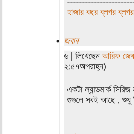
----------------------
হাজার বছর ব্লগর ব্লগর
জবাব
৬ | লিখেছেন
আরিফ জেব
২:৫৭অপরাহ্ন)
একটা ল্যান্ডমার্ক সির
গুগুলে সবই আছে , শুধ