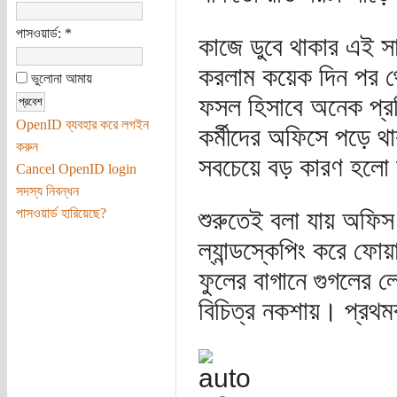
পাসওয়ার্ড:
*
কাজে ডুবে থাকার এই সা
করলাম কয়েক দিন পর থে
ভুলোনা আমায়
ফসল হিসাবে অনেক প্রতি
OpenID ব্যবহার করে লগইন
কর্মীদের অফিসে পড়ে থ
করুন
সবচেয়ে বড় কারণ হলো 
Cancel OpenID login
সদস্য নিবন্ধন
পাসওয়ার্ড হারিয়েছে?
শুরুতেই বলা যায় অফি
ল্যান্ডস্কেপিং করে ফ
ফুলের বাগানে গুগলের 
বিচিত্র নকশায়। প্রথমব