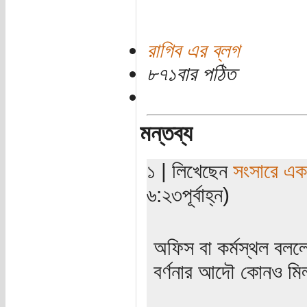
রাগিব এর ব্লগ
৮৭১বার পঠিত
মন্তব্য
১ | লিখেছেন
সংসারে এক স
৬:২৩পূর্বাহ্ন)
অফিস বা কর্মস্থল বলল
বর্ণনার আদৌ কোনও মিল