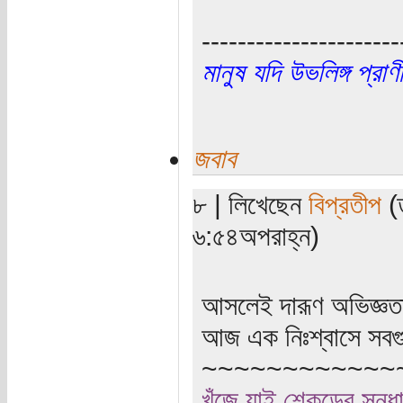
----------------------
মানুষ যদি উভলিঙ্গ প্র
জবাব
৮ | লিখেছেন
বিপ্রতীপ
(ত
৬:৫৪অপরাহ্ন)
আসলেই দারূণ অভিজ্ঞতা
আজ এক নিঃশ্বাসে সবগুল
~~~~~~~~~~~~
খুঁজে যাই শেকড়ের সন্