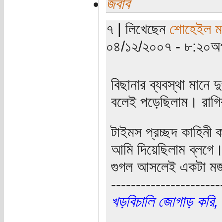
জবাব
৭ | লিখেছেন
শোহেইল মত
০৪/১২/২০০৭ - ৮:২০অপ
বিছানার ব্যবস্থা মানে 
বলেই পড়েছিলাম। রাগিব
টাইমস প্রচ্ছদ কাহিনী
আমি দিয়েছিলাম ব্লগে
গুগল আসলেই একটা মজ
----------------------
খড়বিচালি জোগাড় করি,