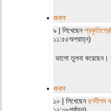
জবাব
৯ | লিখেছেন
প্রকৃতিপ্র
১১:৫৫অপরাহ্ন)
ভালো তুলনা করেছেন।
জবাব
১০ | লিখেছেন
রণদীপম ব
১২:০৮পূর্বাহ্ন)