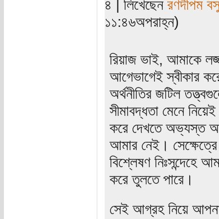
৪ | লিখেছেন
রণদীপম বস
১১:৪৬অপরাহ্ন)
রিয়াজ ভাই, আমাকে লজ্
আগেভাগেই স্বীকার করে 
অর্থনীতির জটিল তত্ত্বগ
সীমাবদ্ধতা মেনে নিয়ে
করে দেখতে অভ্যস্ত আম
আমার নেই। সেক্ষেত্রে স
বিশ্লেষণ নিঃসন্দেহে 
করে তুলতে পারে।
সেই আগ্রহ নিয়ে আপনা