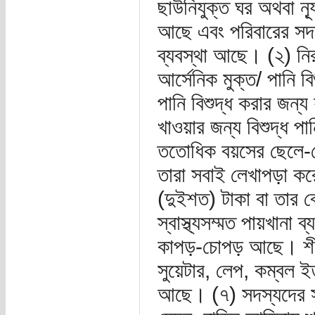
ছাউনিযুক্ত ঘর অথবা ন্
আছে এবং পরিবারের সদস্
ব্যবস্থা আছে। (২) নির
আর্সেনিক মুক্ত/ পানি ব
পানি বিশুদ্ধ করার জন্য
খাওয়ার জন্য বিশুদ্ধ প
ততোধিক বয়সের ছেলে-মে
তারা সবাই লেখাপড়া ক
(দুইশত) টাকা বা তার 
স্বাস্থ্যসম্মত পায়খানা 
কাপড়-চোপড় আছে। শীত ন
সুয়েটার, লেপ, কম্বল ই
আছে। (৭) সদস্যদের সং