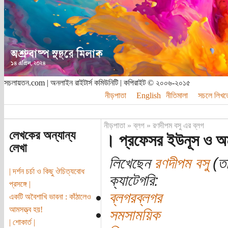
সচলায়তন.com | অনলাইন রাইটার্স কমিউনিটি | কপিরাইট © ২০০৬-২০১৫
নীড়পাতা
English
নীতিমালা
সচলে লিখত
নীড়পাতা
»
ব্লগ
»
রণদীপম বসু এর ব্লগ
লেখকের অন্যান্য
। প্রফেসর ইউনূস ও অমর
লেখা
লিখেছেন
রণদীপম বসু
(তা
| দর্শন চর্চা ও কিছু ঔচিত্যবোধ
ক্যাটেগরি:
প্রসঙ্গে |
ব্লগরব্লগর
একটি অবৈশাখি ভাবনা : কাঁঠালেও
আমসত্ত্ব হয়!
সমসাময়িক
| শোকার্ত |