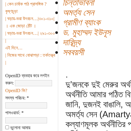
চিন্তাভাবনা
| কেন চার্বাক পাঠ প্রাসঙ্গিক ?
অমর্ত্য সেন
কৃষ্ণচূড়া
| ঘড়ায়-ভরা উৎবচন…|৩০১-৩১০|
গ্রামীণ ব্যাংক
। এক জোড়া ঠোঁট ।
ড. মুহাম্মদ ইউনূস
| ঘড়ায়-ভরা উৎবচন…| ২৯১-৩০০
দারিদ্র্য
|
এই দিনে…
সববয়সী
| নিজের সাথে বোঝাপড়া : তর্কতত্ত্ব
|
.
OpenID ব্যবহার করে লগইন
দু’জনকে দুই মেরুর অর
করুন:
OpenID কি?
অর্থনীতি আমার পঠিত বি
সদস্য পরিচয়:
*
জানি, দুজনই বাঙালি, 
অমর্ত্য সেন (Amartya
পাসওয়ার্ড:
*
কল্যাণমূলক অর্থনীতির 
ভুলোনা আমায়