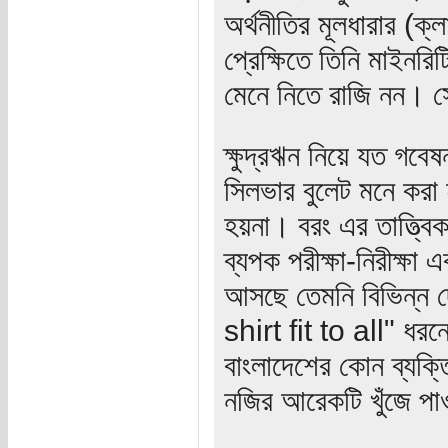
অর্থনীতির মূলধারার (ক
প্রেক্ষিতে তিনি মাইনর
মেনে নিতে রাজি নন। স
ক্ষুদ্রঋন নিয়ে যত গবে
সিলভার বুলেট মনে করা
হয়না। বরং এর তাত্ত্বি
ব্যপক পরীক্ষা-নিরীক্ষা
আসছে তেমনি বিভিন্ন 
shirt fit to all" ধর
বাংলাদেশের কোন ব্যক্ত
নজির আরেকটি খুঁজে পা