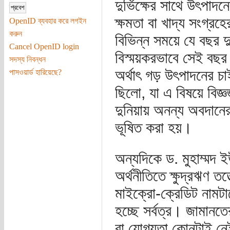
দুর্ভিক্ষের সাথে উৎপাদন
ক্ষমতা বা খাদ্য সংগ্রহে
OpenID ব্যবহার করে লগইন
করুন
বিভিন্ন সময়ে যে বছর দু
Cancel OpenID login
বিস্ময়করভাবে সেই বছর 
সদস্য নিবন্ধন
অর্থাৎ গড় উৎপাদনের
পাসওয়ার্ড হারিয়েছে?
ছিলো, যা এ বিষয়ে বিজ্
দুনিয়ায় অনন্য অবদানের
ভূষিত করা হয়।
অন্যদিকে ড. মুহাম্
অর্থনীতিতে ক্ষুদ্রঋণ ত
মাইক্রো-ক্রেডিট নামটাক
হচ্ছে সর্বত্র। জামানতে
বা যোগ্যতা কোনটাই নেই