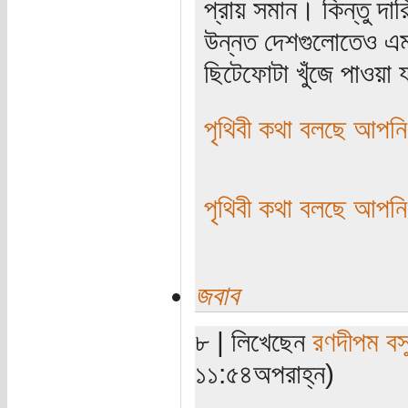
প্রায় সমান। কিন্তু দা
উন্নত দেশগুলোতেও এম
ছিটেফোটা খুঁজে পাওয়া 
পৃথিবী কথা বলছে আপনি
পৃথিবী কথা বলছে আপনি
জবাব
৮ | লিখেছেন
রণদীপম বস
১১:৫৪অপরাহ্ন)