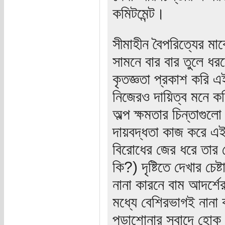
কমিটমেন্ট।
সীমাহীন বৈপরিত্যের ম
সামনে বার বার তুলে ধ
কৃতজ্ঞতা প্রকাশ করি 
নিজেরও দায়িত্ব মনে
অল্প ক্ষমতার চিন্তাগু
দায়বদ্ধতা কাজ করে এ
বিরোধের জের ধরে তার য
কি?) দৃষ্টিতে দেখার চেষ
নানা কারনে বাম আদর্শে
মধ্যে বেশিরভাগই নানা
পড়াশোনার সুবাদে হোক ব