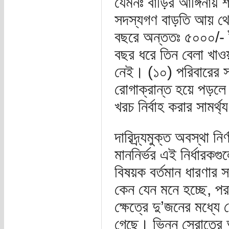
যেমনঃ বাড়ির আঙ্গিনায় 
সদস্যগণ বাড়তি আয় থেক
বছরে অন্ততঃ ৫০০০/- ট
বছর ধরে তিন বেলা খাওয়া
নেই। (১০) পরিবারের সদ
রোগাক্রান্ত হয়ে পড়লে 
খরচ নির্বাহ করার সামর্থ
দারিদ্র্যমুক্ত অবস্থা ন
মাননির্ভর এই নির্ধারকগু
বিষয়ক বর্তমান ধারণার স
কেন যেন মনে হচ্ছে, পরস
ক্ষেত্রে দু’জনের মধ্যে
গেছে। ভিন্ন স্রোতের 