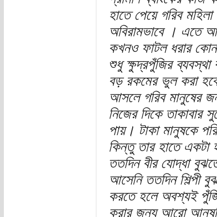
হাতে পেয়ে গরিব মহিলা 
অবিরামভাবে । এতে আমার
কখনও ফাটল ধরার কোন
শুধু ক্ষুদ্রপুঁজির ব্যব
বড় রকমের ভুল করা হবে। 
আসলে গরিব মানুষের জন্
নিজের দিকে তাকাবার সু
পায়। টাকা মানুষকে পরি
কিন্তু তার হাতে একটা
ততদিন বীর যোদ্ধা বুঝত
আসেনি ততদিন শিল্পী বুঝ
করতে হলে অবশ্যই পুঁ
করার জন্য আরো আনুষঙ