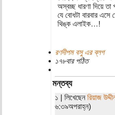
অস্বচ্ছ ধারণা দিয়ে তা
যে বোধটা বারবার এসে ভ
থিঙ্ক এলাইক…!
রণদীপম বসু এর ব্লগ
১৭৮বার পঠিত
মন্তব্য
১ | লিখেছেন
রিয়াজ উদ্দী
৬:৩৯অপরাহ্ন)