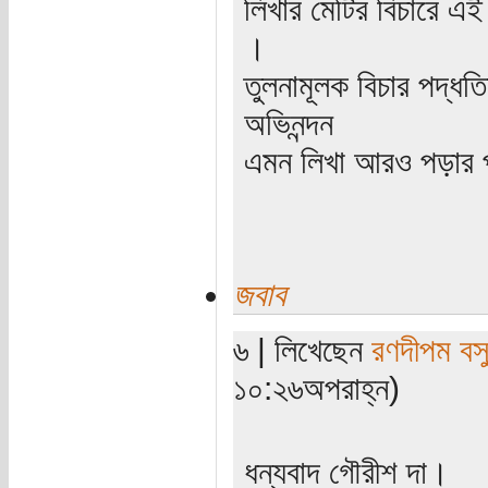
লিখার মেটির বিচারে এই
।
তুলনামূলক বিচার পদ্ধতি
অভিনন্দন
এমন লিখা আরও পড়ার প্
জবাব
৬ | লিখেছেন
রণদীপম বস
১০:২৬অপরাহ্ন)
ধন্যবাদ গৌরীশ দা।