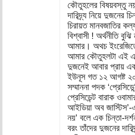
কৌতুহলের বিষয়বস্তু নয়
দারিদ্র্য নিয়ে দুজনের 
চিরায়ত মানবজাতির কল্যা
বিশ্বাসী ! অর্থনীতি ব
আমার। অথচ ইংরেজিতে 
আমার কৌতুহলটা এই এলা
দুজনেই আবার প্রায় 
ইউনূস গত ১২ আগষ্ট ২০০৯ 
সম্মাননা পদক ‘প্রেসি
প্রেসিডেন্ট বারাক ওবামা
আইডিয়া অব জাস্টিস’-এর
নয়’ বলে এক চিন্তা-দর্
বরং তাঁদের দুজনের দারিদ