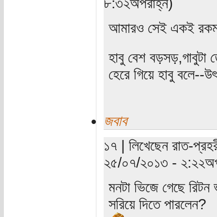
৮:৩২অপরাহ্ন)
আমারও সেই একই রকম প
হাবু বেশ বড়সড়,গাবুটা ত
হেরে গিয়ে হাবু বলে--উৎ
জবাব
১৭ | লিখেছেন রাত-প্রহরী
২৫/০৭/২০১৩ - ২:২২অপ
মনটা ভিজে গেছে রিটন 
সরিয়ে দিতে পারলেন?