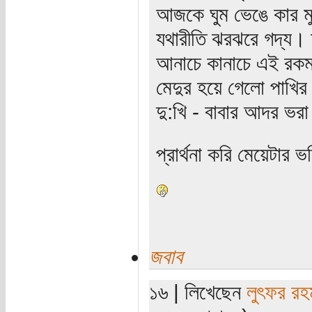
আজকে ঘুম ভেঙে কার মু
যথারীতি ঝরঝরে গদ্য।
আনাচে কানাচে এই রকম
মেদুর হয়ে গেলো পাখির 
দু:খি - বাবার আদর ভর
প্রার্থনা করি মেয়েটার
জবাব
১৬ | লিখেছেন
লুৎফর রহ