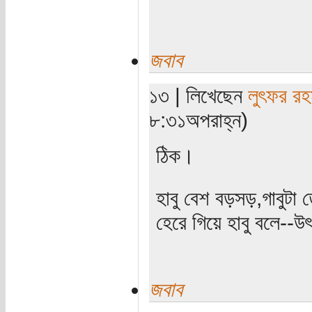
জবাব
১৩ | লিখেছেন
লুৎফর রহ
৮:৩১অপরাহ্ন)
ঠিক।
হাবু বেশ বড়সড়,গাবুটা ত
হেরে গিয়ে হাবু বলে--উৎ
জবাব