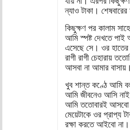
যায় না। এরপর কিছুক্
ন্যাও টাকা। শেষবার
কিছুক্ষণ পর কালাম সাহ
আমি স্পষ্ট দেখতে পাই অ
এসেছে সে। ওর হাতের ম
রাগী রাগী চেহারায় ত
আসবা না আমার বাসায়
খুব শান্ত কণ্ঠে আমি
আমি জীবনেও আসি নাই।
আমি ততোবারই আসবো। চ
মেয়েটাকে ওর প্রাপ্য 
রক্ষা করতে আইবো না। 