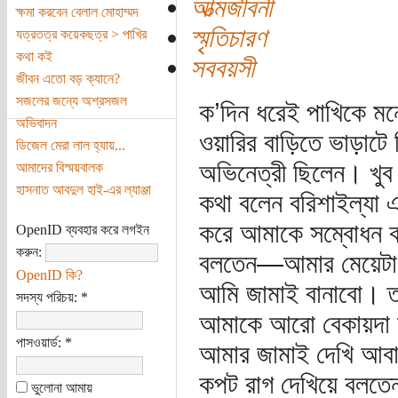
আত্মজীবনী
ক্ষমা করবেন বেলাল মোহাম্মদ
স্মৃতিচারণ
যত্রতত্র কয়েকছত্র > পাখির
কথা কই
সববয়সী
জীবন এতো বড় ক্যানে?
সজলের জন্যে অশ্রসজল
ক’দিন ধরেই পাখিকে মন
অভিবাদন
ওয়ারির বাড়িতে ভাড়া
ডিজেল মেরা লাল হ্যায়...
অভিনেত্রী ছিলেন। খুব 
আমাদের বিস্ময়বালক
হাসনাত আবদুল হাই-এর ল্যাঞ্জা
কথা বলেন বরিশাইল্যা 
করে আমাকে সম্বোধন
OpenID ব্যবহার করে লগইন
করুন:
বলতেন—আমার মেয়েটা ব
OpenID কি?
আমি জামাই বানাবো। তা
সদস্য পরিচয়:
*
আমাকে আরো বেকায়দা ল
পাসওয়ার্ড:
*
আমার জামাই দেখি আবার 
কপট রাগ দেখিয়ে বলতে
ভুলোনা আমায়