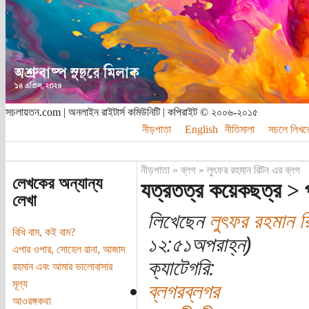
সচলায়তন.com | অনলাইন রাইটার্স কমিউনিটি | কপিরাইট © ২০০৬-২০১৫
নীড়পাতা
English
নীতিমালা
সচলে লিখত
নীড়পাতা
»
ব্লগ
»
লুৎফর রহমান রিটন এর ব্লগ
লেখকের অন্যান্য
যত্রতত্র কয়েকছত্র > 
লেখা
লিখেছেন
লুৎফর রহমান র
বিধি বাম, কই বাম?
১২:৫১অপরাহ্ন)
এপার ওপার, সোহেল রানা, আজাদ
ক্যাটেগরি:
রহমান এবং আমার ভালোবাসার
মূল্য
ব্লগরব্লগর
আওরঙ্গকথা