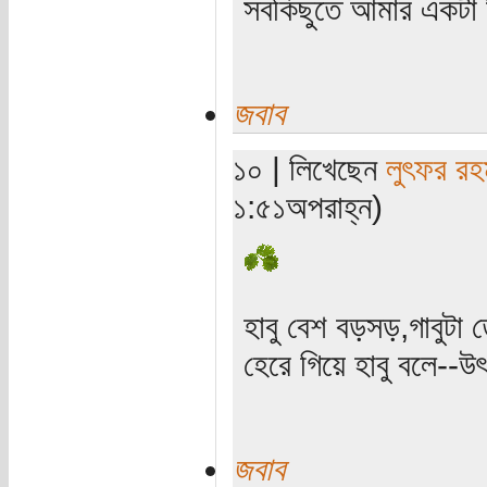
সবকিছুতে আমার একটা হ
জবাব
১০ | লিখেছেন
লুৎফর রহ
১:৫১অপরাহ্ন)
হাবু বেশ বড়সড়,গাবুটা ত
হেরে গিয়ে হাবু বলে--উৎ
জবাব