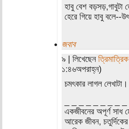
হাবু বেশ বড়সড়,গাবুটা ত
হেরে গিয়ে হাবু বলে--উৎ
জবাব
৯ | লিখেছেন
ত্রিমাত্রি
১:৪৬অপরাহ্ন)
চমৎকার লাগল লেখাটা।
_ _ _ _ _ _ _ _ _
একজীবনের অপূর্ণ সাধ ম
আরেক জীবন, চতুর্দিকের স