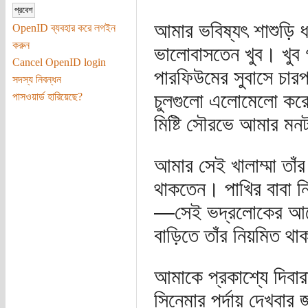
আমার ভবিষ্যৎ শাশুড়ি ধ
OpenID ব্যবহার করে লগইন
করুন
ভালোবাসতেন খুব। খুব গ
Cancel OpenID login
পারফিউমের সুবাসে চা
সদস্য নিবন্ধন
চুলগুলো এলোমেলো করে 
পাসওয়ার্ড হারিয়েছে?
মিষ্টি সৌরভে আমার মন
আমার সেই খালাম্মা তাঁর
থাকতেন। পাখির বাবা ন
—সেই ভদ্রলোকের আর
বাড়িতে তাঁর নিয়মিত থ
আমাকে প্রকাশ্যে দিবার
সিনেমার পর্দায় দেখবার