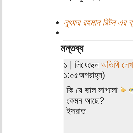
লুৎফর রহমান রিটন এর ব
মন্তব্য
১ | লিখেছেন
অতিথি লে
১:০৫অপরাহ্ন)
কি যে ভাল লাগলো
কেমন আছে?
ইসরাত