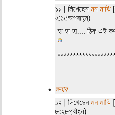
১১ | লিখেছেন
মন মাঝি
[
২:১৫অপরাহ্ন)
হা হা হা.... ঠিক এই 
******************
জবাব
১২ | লিখেছেন
মন মাঝি
[
৮:২৮পূর্বাহ্ন)