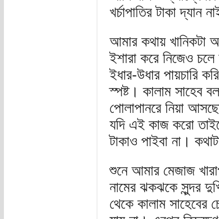
খর্চাপাতির টাকা দ্যান 
আমার কথায় খানিকটা অপ
ইশারা করে নিজেও চলে য
ইধার-উধার পায়চারি ক
স্পষ্ট। কালাম সাহেব
পোলাপানরে নিয়া আসছো
যদি এই কাজ করো তাইল
টাকাও পাইবা না। কথাট
শুনে আমার মেজাজ খারাপ
নামের ঝকঝকে সুন্দর দু
থেকে কালাম সাহেবের 