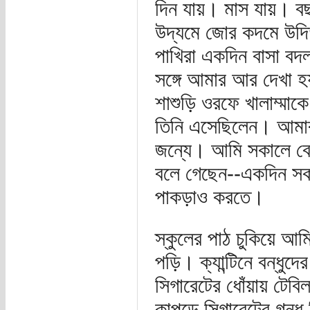
দিন যায়। মাস যায়। ব
উদ্যমে জোর কদমে উদিত
পাখিরা একদিন বাসা বদল 
সঙ্গে আমার আর দেখা হয
শাশুড়ি ওরফে খালাম্মাক
তিনি এসেছিলেন। আমার
জন্যে। আমি সকালে বের
বলে গেছেন--একদিন সক
পাকড়াও করতে।
স্কুলের পাঠ চুকিয়ে আ
পড়ি। ক্যান্টিনে বন্ধুদে
সিগারেটের ধোঁয়ায় টেব
কাপড়ে সিগারেটের গন্ধ