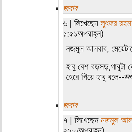
জবাব
৬ | লিখেছেন
লুৎফর রহম
১:৫১অপরাহ্ন)
নজমুল আলবাব, মেয়েটার
হাবু বেশ বড়সড়,গাবুটা ত
হেরে গিয়ে হাবু বলে--উৎ
জবাব
৭ | লিখেছেন
নজমুল আল
২:০০অপরাহ্ন)