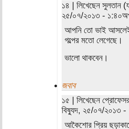
১৪ | লিখেছেন সুলতান (যা
২৫/০৭/২০১৩ - ১:৪০অপ
আপনি তো ভাই আসলেই 
গল্পের মতো লেগেছে।
ভালো থাকবেন।
জবাব
১৫ | লিখেছেন প্রোফেসর
বিষ্যুদ, ২৫/০৭/২০১৩ -
আকৈশোর প্রিয় ছড়াকারে