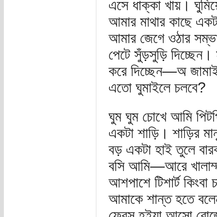
এসে ধাক্কা খায়। ঘুমি
আমার মাথার কাছে একট
আমার জেগে ওঠার সম্ভাব
পেটে সুঁড়সুড়ি দিচ্
করে দিচ্ছেন—অ জামাই
এতো ঘুমাইলে চলবে?
ঘুম ঘুম চোখে আমি পিট
একটা শাড়ি। শাড়ির মা
বড় একটা হাই তুলে বা
বসি আমি—আরে খালাম্মা
আশপাশে টিশার্ট কিংবা চ
আমাকে শান্ত হতে বলে
ফ্রেস হইয়া আসো বোজ