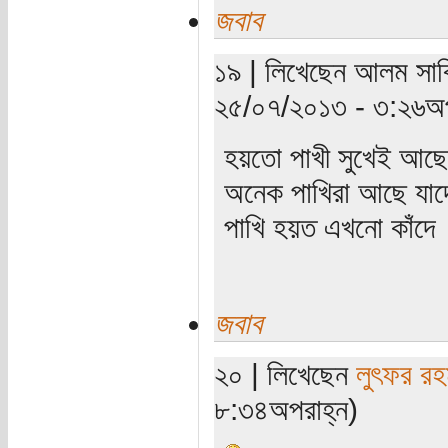
জবাব
১৯ | লিখেছেন আলম সাব্ব
২৫/০৭/২০১৩ - ৩:২৬অপ
হয়তো পাখী সুখেই আছ
অনেক পাখিরা আছে যাদ
পাখি হয়ত এখনো কাঁদে
জবাব
২০ | লিখেছেন
লুৎফর রহ
৮:৩৪অপরাহ্ন)