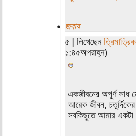
জবাব
৫ | লিখেছেন
ত্রিমাত্রি
১:৪৫অপরাহ্ন)
_ _ _ _ _ _ _ _ _
একজীবনের অপূর্ণ সাধ ম
আরেক জীবন, চতুর্দিকের স
সবকিছুতে আমার একটা হ