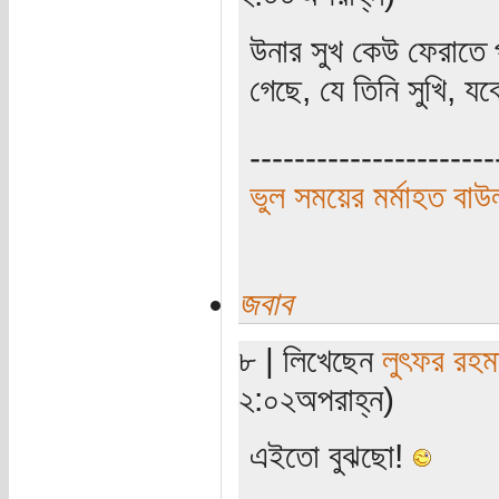
উনার সুখ কেউ ফেরাতে 
গেছে, যে তিনি সুখি, 
----------------------
ভুল সময়ের মর্মাহত বাউ
জবাব
৮ | লিখেছেন
লুৎফর রহম
২:০২অপরাহ্ন)
এইতো বুঝছো!