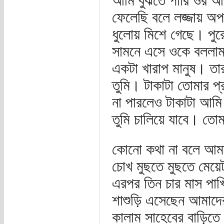
আমি বুঝতে পারি ওর আব
ফেলেছি বলে লজ্জায় অপ
ধুলোয় মিশে গেছে। পু
সামনে এসে ওকে বললাম
একটা খারাপ মানুষ। তা
তুমি। টাকাটা তোমার প
না পারলেও টাকাটা আমি
তুমি চালিয়ে যাবে। তো
কোনো কথা না বলে আমার 
চোখ মুছতে মুছতে মেয়
এরপর তিন চার মাস পাখি
শাশুড়ি এসেছেন আমাদের 
কালাম সাহেবের বাড়িত