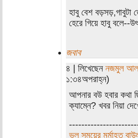
হাবু বেশ বড়সড়,গাবুটা ত
হেরে গিয়ে হাবু বলে--উৎ
জবাব
৪ | লিখেছেন
নজমুল আল
১:৩৪অপরাহ্ন)
আপনার বউ হবার কথা ছি
ক্যাম্নে? খবর নিয়া 
----------------------
ভুল সময়ের মর্মাহত বাউ