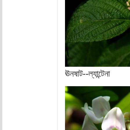
ঊনষাট--ল্যান্টেনা