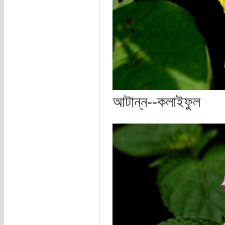
আটান্ন--কলাইফুল