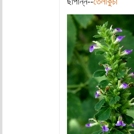
ছাপান্ন--
তেলাকুচা