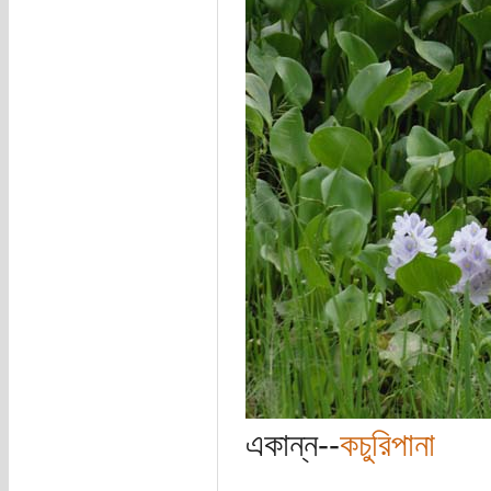
একান্ন--
কচুরিপানা