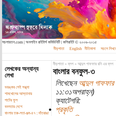
সচলায়তন.com | অনলাইন রাইটার্স কমিউনিটি | কপিরাইট © ২০০৬-২০১৫
নীড়পাতা
English
নীতিমালা
সচলে লিখত
নীড়পাতা
»
ব্লগ
»
আব্দুল গাফফার রনি এর ব্লগ
লেখকের অন্যান্য
বাংলার বনফুল-৩
লেখা
লিখেছেন
আব্দুল গাফফার 
ভয়ঙ্কর সেই সন্ধ্যা
১১:৩১অপরাহ্ন)
শামখোলের আস্তানায়
ক্যাটেগরি:
পাটের ফুল
বনলতার দেশে
প্রকৃতি
বাংলার তরু-লতা-গুল্ম-৪৭ : দাঁতরাঙা