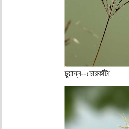
চুয়ান্ন--চোরকাঁটা