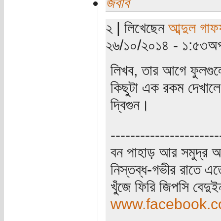
জবাব
২ | লিখেছেন
আব্দুল গাফ
২৬/১০/২০১৪ - ১:৫৩অপ
লিখব, তার আগে ফুলগু
কিছুটা এক রকম দেখাল
দ্বিগুন।
----------------------
বন পাহাড় আর সমুদ্র আ
নিস্তব্ধ-গভীর রাতে এত
খুঁজে ফিরি জিপসি বেদু
www.facebook.co