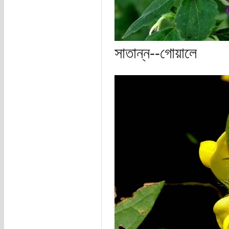
সাতান্ন--গোয়ালে