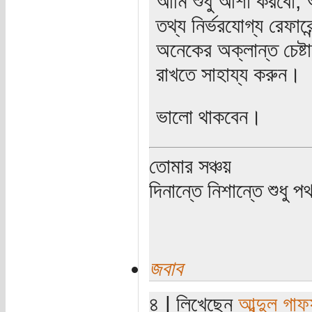
আমি শুধু আশা করবো, 
তথ্য নির্ভরযোগ্য রেফা
অনেকের অক্লান্ত চেষ্
রাখতে সাহায্য করুন।
ভালো থাকবেন।
তোমার সঞ্চয়
দিনান্তে নিশান্তে শুধু 
জবাব
৪ | লিখেছেন
আব্দুল গাফ