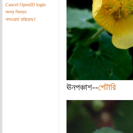
Cancel OpenID login
সদস্য নিবন্ধন
পাসওয়ার্ড হারিয়েছে?
ঊনপঞ্চাশ--
পেটারি