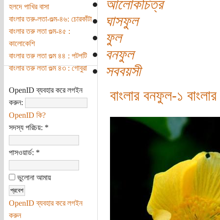
আলোকচিত্র
হলদে পাখির বাসা
ঘাসফুল
বাংলার তরু-লতা-গুল্ম-৪৬: চোরকাঁটা
বাংলার তরু লতা গুল্ম-৪৫ :
ফুল
কালোকেশি
বনফুল
বাংলার তরু লতা গুল্ম ৪৪ : পটপটি
সববয়সী
বাংলার তরু লতা গুল্ম ৪৩ : গোবুরা
OpenID ব্যবহার করে লগইন
বাংলার বনফুল-১
বাংলার
করুন:
OpenID কি?
সদস্য পরিচয়:
*
পাসওয়ার্ড:
*
ভুলোনা আমায়
OpenID ব্যবহার করে লগইন
করুন