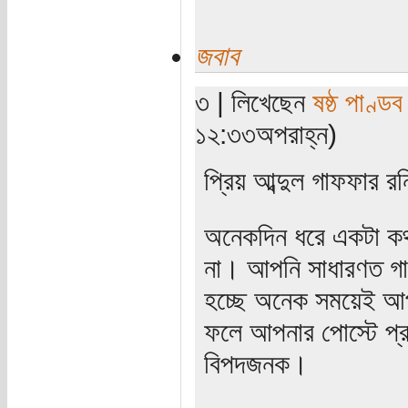
জবাব
৩ | লিখেছেন
ষষ্ঠ পাণ্ডব
১২:৩৩অপরাহ্ন)
প্রিয় আব্দুল গাফফার রন
অনেকদিন ধরে একটা কথ
না। আপনি সাধারণত গাছ
হচ্ছে অনেক সময়েই আপন
ফলে আপনার পোস্টে প্র
বিপদজনক।