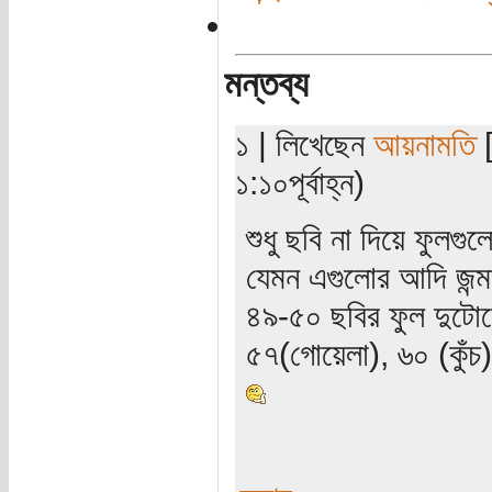
মন্তব্য
১ | লিখেছেন
আয়নামতি
[
১:১০পূর্বাহ্ন)
শুধু ছবি না দিয়ে ফুলগ
যেমন এগুলোর আদি জন্মস
৪৯-৫০ ছবির ফুল দুটো
৫৭(গোয়েলা), ৬০ (কুঁচ