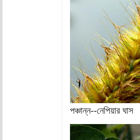
পঞ্চান্ন--নেপিয়ার ঘাস