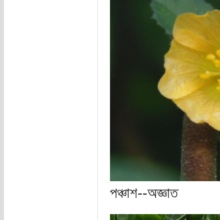
পঞ্চাশ--অজ্ঞাত