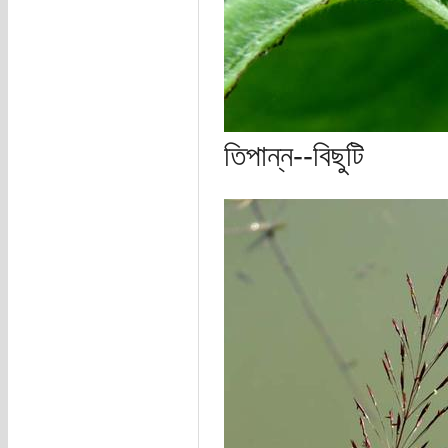
তিপান্ন--বিছুটি