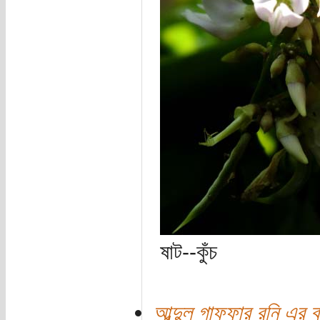
ষাট--কুঁচ
আব্দুল গাফফার রনি এর ব