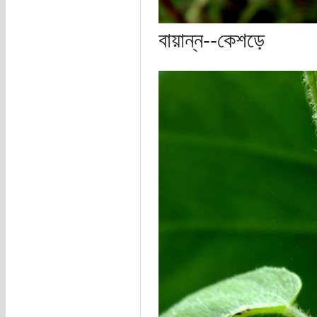
বায়ান্ন--কেশড়ে