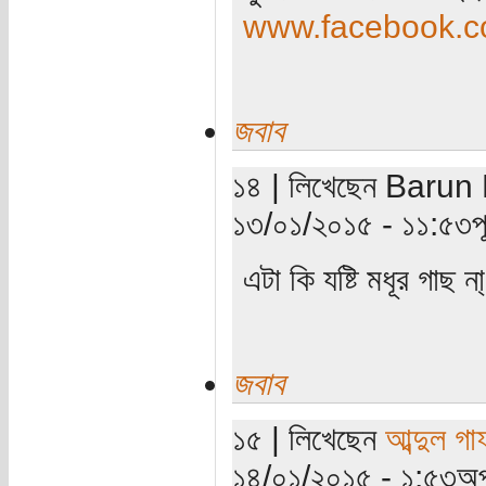
www.facebook.co
জবাব
১৪ | লিখেছেন Barun M
১৩/০১/২০১৫ - ১১:৫৩পূর্
এটা কি যষ্টি মধূর গাছ
জবাব
১৫ | লিখেছেন
আব্দুল গ
১৪/০১/২০১৫ - ১:৫৩অপ