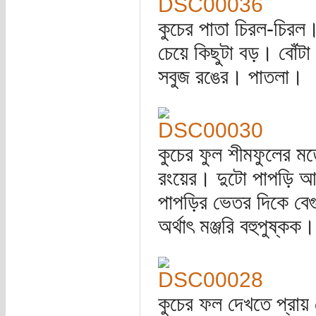
কুচের পাতা চিরল-চিরল
চেয়ে কিছুটা বড়। বোঁট
সবুজ রঙের। পাতলা।
কুচের ফুল শীমফুলের ম
রংয়ের। দুটো পাপড়ি আ
পাপড়ির ভেতর দিকে বেগ
অর্থাৎ মঞ্জরি বহুপুষ্কক।
কুচের ফল দেখতে প্রায়