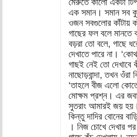
মেরুতে কালো একটা টিপ
এক সমান। সমান সব কু
ওজন সবগুলোর কাঁটায় কা
গাছের ফল বলে মানতে 
বড়রা তো বলে, গাছে ধর
দেখাতে পারে না। ‘ক
গাছই নেই তো দেখাবে 
নাছোড়বান্দা, তখন ওঁরা
‘তাহলে বীজ এলো কোত্
মোক্ষম প্রশ্ন। এর 
সুতরাং আমারই জয় হয়।
কিন্তু দাদির বোনের বা
। নিজ চোখে দেখার পর 