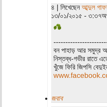
৪ | লিখেছেন
আব্দুল গাফ
১৩/০১/২০১৫ - ৩:৩৭অপ
----------------------
বন পাহাড় আর সমুদ্র আ
নিস্তব্ধ-গভীর রাতে এত
খুঁজে ফিরি জিপসি বেদু
www.facebook.co
জবাব