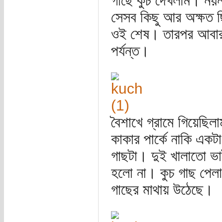
গাছে কুঁচ দেখলাম। নয়
সেসব কিছু আর অক্ষত ছ
ওই শেষ। তারপর আবার 
পর্যন্ত।
বৈশাখে গ্রামে গিয়েছিল
কাকার পার্কে নাকি এক
গাছটা। দুই খালাতো ভা
হলো না। কুচ গাছ পেলা
গাছের মাথায় উঠেছে।