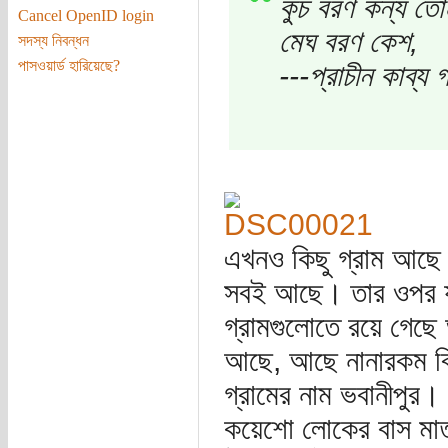
কুচ বরণ কন্য তো
Cancel OpenID login
মেঘ বরণ কেশ,
সদস্য নিবন্ধন
পাসওয়ার্ড হারিয়েছে?
---প্রাচীন কাব্য গ
এখনও কিছু গ্রাম আছে 
সবই আছে। তার ওপর যদ
গ্রামগুলোতে রয়ে গেছে 
আছে, আছে নানারকম বি
গ্রামের নাম ভবানীপুর
কয়েশো লোকের বাস মাত্