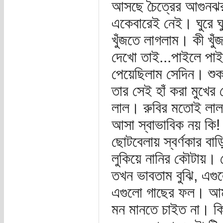
আসছে চৈত্রের আগুনঝরা
একেবারেই নেই। ঘুরে ঘু
খুঁজতে লাগলাম। কী খুঁ
দেখো তাই...পাইলে পাই
পেয়েছিলাম সেদিন। শুকন
তার সেই হাঁ করা মুখের
লাল। রুবির মতোই লাল,
আসা স্বাভাবিক নয় কি!
ছোটবেলায় স্বর্ণকার বা
লুকিয়ে নানির কৌটায়। 
তখন ভাবতাম বুঝি, এগু
এগুলো গাছের ফল। আমা
মন মানতে চাইত না। কিন