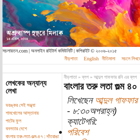
সচলায়তন.com | অনলাইন রাইটার্স কমিউনিটি | কপিরাইট © ২০০৬-২০১৫
নীড়পাতা
English
নীতিমালা
সচলে লিখত
নীড়পাতা
»
ব্লগ
»
আব্দুল গাফফার রনি এর ব্লগ
লেখকের অন্যান্য
বাংলার তরু লতা গুল্ম ৪০ 
লেখা
লিখেছেন
আব্দুল গাফফার 
ভয়ঙ্কর সেই সন্ধ্যা
- ৮:৩০অপরাহ্ন)
শামখোলের আস্তানায়
ক্যাটেগরি:
পাটের ফুল
বনলতার দেশে
পরিবেশ
বাংলার তরু-লতা-গুল্ম-৪৭ : দাঁতরাঙা