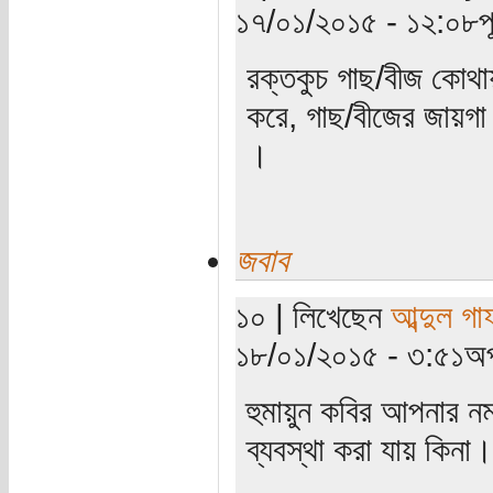
১৭/০১/২০১৫ - ১২:০৮পূর্
রক্তকুচ গাছ/বীজ কোথা
করে, গাছ/বীজের জায়
।
জবাব
১০ | লিখেছেন
আব্দুল গ
১৮/০১/২০১৫ - ৩:৫১অপ
হুমায়ুন কবির আপনার 
ব্যবস্থা করা যায় কিনা।