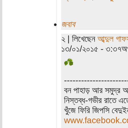
জবাব
২ | লিখেছেন
আব্দুল গাফ
১৩/০১/২০১৫ - ৩:৩৭অপ
----------------------
বন পাহাড় আর সমুদ্র আ
নিস্তব্ধ-গভীর রাতে এত
খুঁজে ফিরি জিপসি বেদু
www.facebook.co