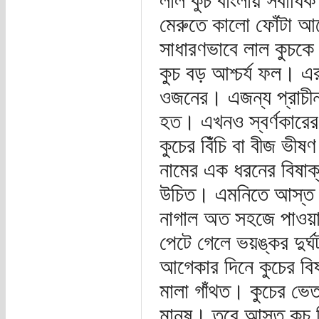
লাল কুচ বাংলায় সর্বাধি
মেরুতে কালো ফোঁটা আছ
সাধারণভাবে লাল কুচকে 
কুচ বড় আশ্চর্য ফল। এ
ওজনের। এজন্য প্রাচীনক
হত। এখনও স্বর্ণকারের
কুচের বিঁচি বা বীজ ভীষ
নামের এক ধরনের বিষাক্
উচিত। এমনিতে আস্ত কুচ
নাগাল অত সহজে পাওয়া য
পেটে গেলে ভয়ঙ্কর দুর্
আগেকার দিনে কুচের বিষ
মালা গাঁথত। কুচের ভেত
মানুষ। তবে আস্ত কুচ 