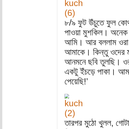
৮/৯ ফুট উঁচুতে ফুল কো
পাওয়া মুশকিল। অনেক খ
আমি। আর বললাম ওরা য
আমাকে। কিন্তু ওদের ম
আনমনে ছবি তুলছি। ওর
একটু ইঁচড়ে পাকা। আমার
পেয়েছি!’
তারপর মুঠো খুলল, গোট