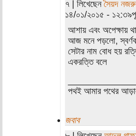
৭ | লিখেছেন
সৈয়দ নজরু
১৪/০১/২০১৫ - ১২:৩৯পূর্
আশায় এবং অপেক্ষায় 
আজ মনে পড়লো, স্বর্ণক
সেটার নাম বোধ হয় রত্
একরত্তি বলে
_____________
পথই আমার পথের আড়
জবাব
৮ | লিখেছেন
আব্দুল গাফ