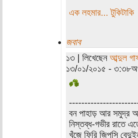
এক লহমার... টুকিটাকি
জবাব
১৩ | লিখেছেন
আব্দুল গ
১৩/০১/২০১৫ - ৩:৩৮অপ
----------------------
বন পাহাড় আর সমুদ্র আ
নিস্তব্ধ-গভীর রাতে এত
খুঁজে ফিরি জিপসি বেদু