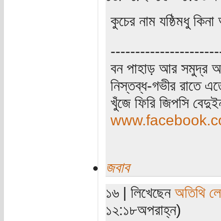
কুচের নাম যষ্ঠিমধু কি
----------------------
বন পাহাড় আর সমুদ্র আ
নিস্তব্ধ-গভীর রাতে এত
খুঁজে ফিরি জিপসি বেদু
www.facebook.co
জবাব
১৬ | লিখেছেন
অতিথি ল
১২:১৮অপরাহ্ন)