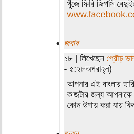
খুঁজে ফিরি জিপসি বেদু
www.facebook.co
জবাব
১৮ | লিখেছেন
প্রৌঢ় ভা
- ৫:২৮অপরাহ্ন)
আপনার এই বাংলার হারিয়
কাজটার জন্য আপনাকে 
কোন উপায় করা যায় কিন
জবাব