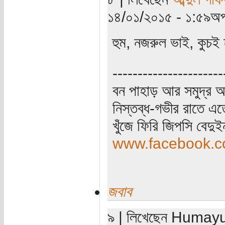
১৪/০১/২০১৫ - ১:৫৯অপ
হুম, নজরুল ভাই, কুচই
----------------------
বন পাহাড় আর সমুদ্র আ
নিস্তব্ধ-গভীর রাতে এত
খুঁজে ফিরি জিপসি বেদু
www.facebook.co
জবাব
৯ | লিখেছেন Humayun 