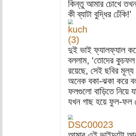
কিন্তু আমার চোখে তখন
কী ব্যাটা বুদ্ধির ঢেঁকি!’
দুই ভাই ফ্যালফ্যাল ক
বললাম, ‘তোদের কুচফল 
রয়েছে, সেই ছবির মূল্
অনেক বকা-ঝকা করে বলল
ফলগুলো বাড়িতে নিয়ে যা
যখন গাছ হয়ে ফুল-ফল 
আমার এই ভাইদুটো আর য