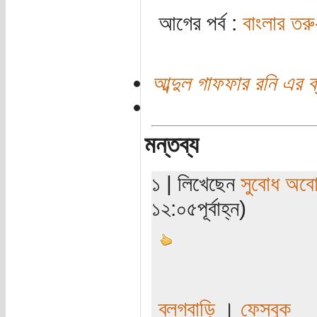
আগের পর্ব :
বাংলার তরু-
আব্দুল গাফফার রনি এর ব
মন্তব্য
১ | লিখেছেন
সুবোধ অব
১২:০৫পূর্বাহ্ন)
ব্লগবাড়ি
।
ফেসবুক