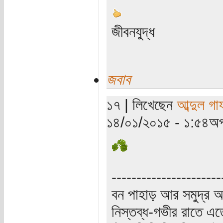
জীবনযুদ্ধ
জবাব
১৭ | লিখেছেন
আব্দুল গ
১৪/০১/২০১৫ - ১:৫৪অপ
----------------------
বন পাহাড় আর সমুদ্র আ
নিস্তব্ধ-গভীর রাতে এত