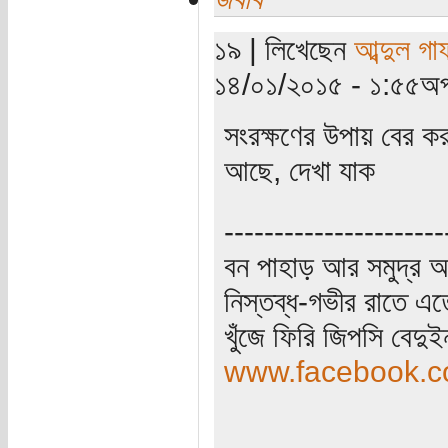
১৯ | লিখেছেন
আব্দুল গা
১৪/০১/২০১৫ - ১:৫৫অপ
সংরক্ষণের উপায় বের কর
আছে, দেখা যাক
----------------------
বন পাহাড় আর সমুদ্র আ
নিস্তব্ধ-গভীর রাতে এত
খুঁজে ফিরি জিপসি বেদু
www.facebook.co