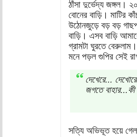
ঠাঁসা দুর্ভেদ্য জঙ্গল
বোনের বাড়ি। মাটির কাঁ
উঠোনজুড়ে বড় বড় গাছপাল
বাড়ি। এসব বাড়ি আমাক
গ্রামটা ঘুরতে বেরুলাম।
মনে পড়ল গুপির সেই রা
দেখেরে... দেখোর
জগতে বাহার...কী 
সত্যি অভিভূত হয়ে গেলা