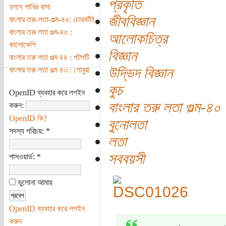
প্রকৃতি
হলদে পাখির বাসা
জীববিজ্ঞান
বাংলার তরু-লতা-গুল্ম-৪৬: চোরকাঁটা
বাংলার তরু লতা গুল্ম-৪৫ :
আলোকচিত্র
কালোকেশি
বিজ্ঞান
বাংলার তরু লতা গুল্ম ৪৪ : পটপটি
উদ্ভিদ বিজ্ঞান
বাংলার তরু লতা গুল্ম ৪৩ : গোবুরা
কুচ
OpenID ব্যবহার করে লগইন
বাংলার তরু লতা গুল্ম-৪০
করুন:
OpenID কি?
বুনোলতা
সদস্য পরিচয়:
*
লতা
সববয়সী
পাসওয়ার্ড:
*
ভুলোনা আমায়
OpenID ব্যবহার করে লগইন
করুন