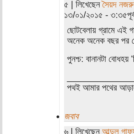
৫ | লিখেছেন
সৈয়দ নজরু
১৩/০১/২০১৫ - ৩:৩৫পূর্ব
ছোটবেলায় গ্রামে এই 
অনেক অনেক বছর পর দে
পুনশ্চ: বানানটা বোধহয় '
_____________
পথই আমার পথের আড়
জবাব
৬ | লিখেছেন
আব্দুল গাফ