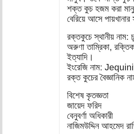
শক্ত কুচ হজম করা মানু
বেরিয়ে আসে পায়খানার
রক্তকুচে স্থানীয় নাম: চূড়
অরুণা তাম্রিকা, রক্তিক
ইত্যাদি।
ইংরেজি নাম: Jequin
রক্ত কুচের বৈজ্ঞানি
বিশেষ কৃতজ্ঞতা
জায়েদ ফরিদ
বেনুবর্ণা অধিকারী
নাজিমউদ্দিন আহমেদ রা