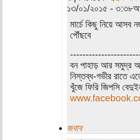
১৩/০১/২০১৫ - ৩:৩৮অপ
মার্চে কিছু নিয়ে আসব
পৌঁছবে
----------------------
বন পাহাড় আর সমুদ্র আ
নিস্তব্ধ-গভীর রাতে এত
খুঁজে ফিরি জিপসি বেদু
www.facebook.co
জবাব