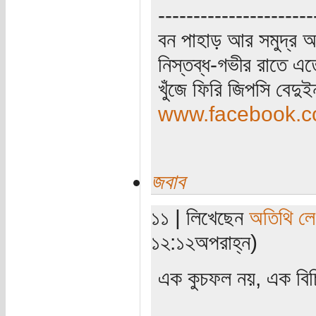
----------------------
বন পাহাড় আর সমুদ্র আ
নিস্তব্ধ-গভীর রাতে এত
খুঁজে ফিরি জিপসি বেদু
www.facebook.co
জবাব
১১ | লিখেছেন
অতিথি ল
১২:১২অপরাহ্ন)
এক কুচফল নয়, এক বিচি