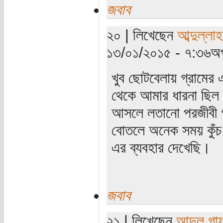
জবাব
২০ | লিখেছেন
আব্দুল্লা
১৩/০১/২০১৫ - ৭:৩৬অপ
খুব ছোটবেলায় গ্রামের 
থেকে আমার ধারনা ছিল 
আসলে লতানো পরজীবী গ
বোতলে অনেক সময় কুঁচ 
এর ব্যবহার দেখেছি।
জবাব
২১ | লিখেছেন
আব্দুল গা