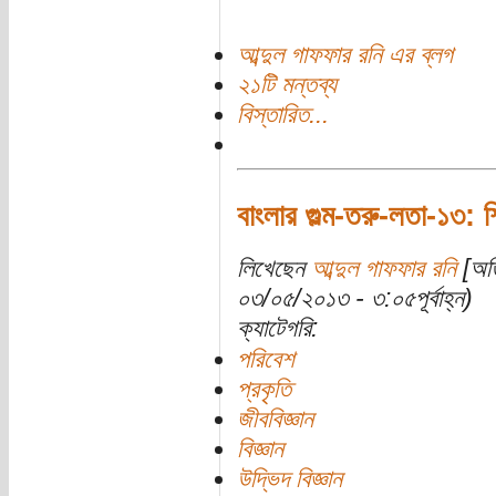
আব্দুল গাফফার রনি এর ব্লগ
২১টি মন্তব্য
বিস্তারিত...
বাংলার গুল্ম-তরু-লতা-১৩: শ
লিখেছেন
আব্দুল গাফফার রনি
[অতি
০৩/০৫/২০১৩ - ৩:০৫পূর্বাহ্ন)
ক্যাটেগরি:
পরিবেশ
প্রকৃতি
জীববিজ্ঞান
বিজ্ঞান
উদ্ভিদ বিজ্ঞান