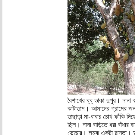
বৈশাখের ঘুঘু ডাকা দুপুর। নান
কাটাতাম। আমাদের গ্রামের জ
তাছাড়া মা-বাবার চোখ ফাঁকি দি
ছিল। নানা বাড়িতে ধরা বাঁধার 
ভেতরে। লম্বা একটা রাস্তা। দ