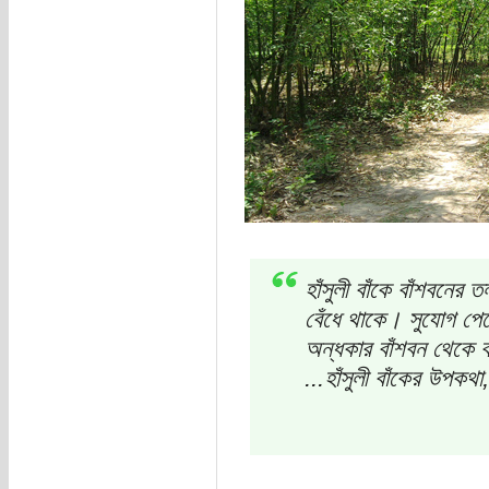
হাঁসুলী বাঁকে বাঁশবনের
বেঁধে থাকে। সুযোগ পে
অন্ধকার বাঁশবন থেকে 
...হাঁসুলী বাঁকের উপকথা,