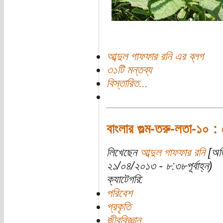
আব্দুল গাফফার রনি এর ব্লগ
৩১টি মন্তব্য
বিস্তারিত...
বাংলার গুল্ম-তরু-লতা-১০ : 
লিখেছেন
আব্দুল গাফফার রনি
[অতি
২১/০৪/২০১৩ - ৮:৩৮পূর্বাহ্ন)
ক্যাটেগরি:
পরিবেশ
প্রকৃতি
জীববিজ্ঞান