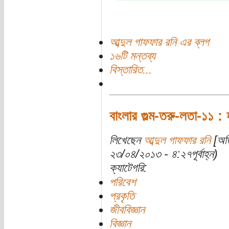
আব্দুল গাফফার রনি এর ব্লগ
১৬টি মন্তব্য
বিস্তারিত...
বাংলার গুল্ম-তরু-লতা-১১ : হ
লিখেছেন
আব্দুল গাফফার রনি
[অতি
২৩/০৪/২০১৩ - ৪:২৭পূর্বাহ্ন)
ক্যাটেগরি:
পরিবেশ
প্রকৃতি
জীববিজ্ঞান
বিজ্ঞান