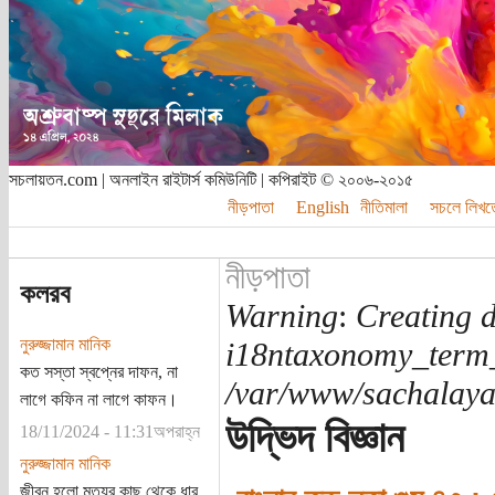
সচলায়তন.com | অনলাইন রাইটার্স কমিউনিটি | কপিরাইট © ২০০৬-২০১৫
নীড়পাতা
English
নীতিমালা
সচলে লিখত
নীড়পাতা
কলরব
Warning
:
Creating d
নুরুজ্জামান মানিক
i18ntaxonomy_term
কত সস্তা স্বপ্নের দাফন, না
/var/www/sachalayat
লাগে কফিন না লাগে কাফন।
উদ্ভিদ বিজ্ঞান
18/11/2024 - 11:31অপরাহ্ন
নুরুজ্জামান মানিক
জীবন হলো মৃত্যুর কাছ থেকে ধার