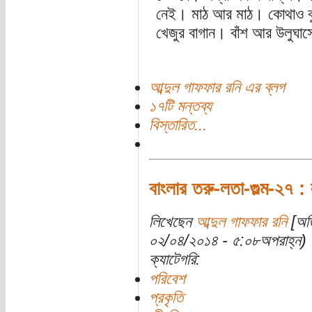
নেই। মাঠ আর মাঠ। কোথাও বুন
খেজুর বাগান। বাঁশ আর উলুঘাস
আব্দুল গাফফার রনি এর ব্লগ
১৭টি মন্তব্য
বিস্তারিত...
বাংলার তরু-লতা-গুল্ম-২৭ : 
লিখেছেন
আব্দুল গাফফার রনি
[অতি
০২/০৪/২০১৪ - ৫:০৮অপরাহ্ন)
ক্যাটেগরি:
পরিবেশ
প্রকৃতি