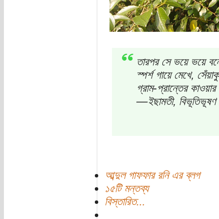
তারপর সে ভয়ে ভয়ে বনের
স্পর্শ গায়ে মেখে, সেঁয়া
গ্রাম-প্রান্তের কাওয়ার
—ইছামতী, বিভূতিভূষণ বন
আব্দুল গাফফার রনি এর ব্লগ
১৫টি মন্তব্য
বিস্তারিত...