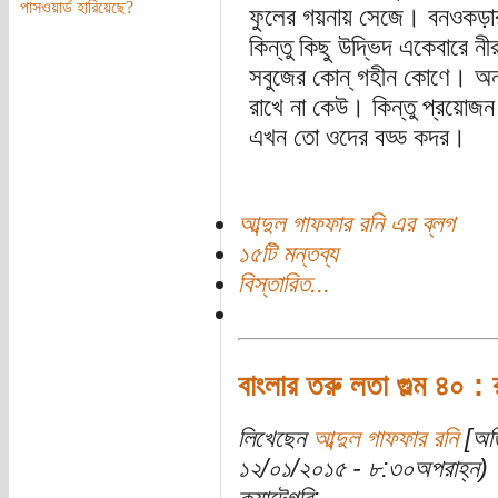
পাসওয়ার্ড হারিয়েছে?
ফুলের গয়নায় সেজে। বনওকড়ার 
কিন্তু কিছু উদ্ভিদ একেবারে নীর
সবুজের কোন্ গহীন কোণে। অন
রাখে না কেউ। কিন্তু প্রয়োজন
এখন তো ওদের বড্ড কদর।
আব্দুল গাফফার রনি এর ব্লগ
১৫টি মন্তব্য
বিস্তারিত...
বাংলার তরু লতা গুল্ম ৪০ : 
লিখেছেন
আব্দুল গাফফার রনি
[অতি
১২/০১/২০১৫ - ৮:৩০অপরাহ্ন)