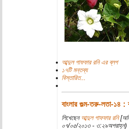
আব্দুল গাফফার রনি এর ব্লগ
১৭টি মন্তব্য
বিস্তারিত...
বাংলার গুল্ম-তরু-লতা-১৪ : ব
লিখেছেন
আব্দুল গাফফার রনি
[অতি
০৭/০৫/২০১৩ - ৩:২৯অপরাহ্ন)