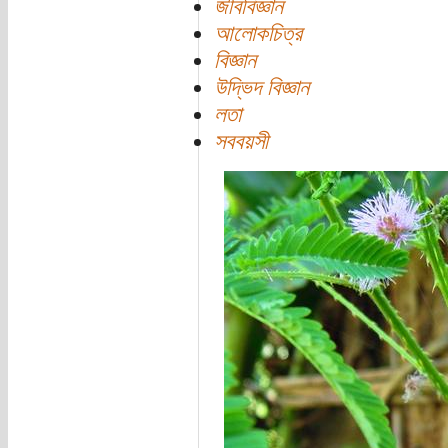
জীববিজ্ঞান
আলোকচিত্র
বিজ্ঞান
উদ্ভিদ বিজ্ঞান
লতা
সববয়সী