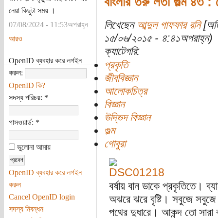
বাংলার তরু লতা গুল্ম ৪৩ : 
নেয়া কিছুটা সময় ।
লিখেছেন
আব্দুল গাফফার রনি
[অতি
07/08/2024 - 11:53অপরাহ্ন
১৫/০৬/২০১৫ - ৪:৪১অপরাহ্ন)
আরও
ক্যাটেগরি:
OpenID ব্যবহার করে লগইন
প্রকৃতি
করুন:
জীববিজ্ঞান
OpenID কি?
আলোকচিত্র
সদস্য পরিচয়:
*
বিজ্ঞান
উদ্ভিদ বিজ্ঞান
পাসওয়ার্ড:
*
গুল্ম
গোবুরা
ভুলোনা আমায়
OpenID ব্যবহার করে লগইন
বর্ষায় বান ডাকে প্রকৃতিতে। ব্য
করুন
Cancel OpenID login
অঝরে ঝরে বৃষ্টি। সবুজে সবুজে
সদস্য নিবন্ধন
পথের দুধারে। আকন্দ তো সারা বছ