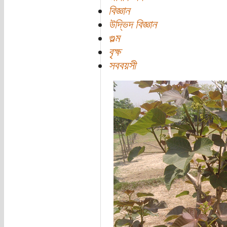
বিজ্ঞান
উদ্ভিদ বিজ্ঞান
গুল্ম
বৃক্ষ
সববয়সী