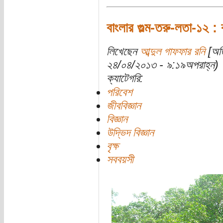
বাংলার গুল্ম-তরু-লতা-১২ : 
লিখেছেন
আব্দুল গাফফার রনি
[অতি
২৪/০৪/২০১৩ - ৯:১৯অপরাহ্ন)
ক্যাটেগরি:
পরিবেশ
জীববিজ্ঞান
বিজ্ঞান
উদ্ভিদ বিজ্ঞান
বৃক্ষ
সববয়সী