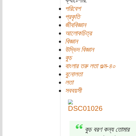
ক্যাটেগরি:
পরিবেশ
প্রকৃতি
জীববিজ্ঞান
আলোকচিত্র
বিজ্ঞান
উদ্ভিদ বিজ্ঞান
কুচ
বাংলার তরু লতা গুল্ম-৪০
বুনোলতা
লতা
সববয়সী
কুচ বরণ কন্য তোমার