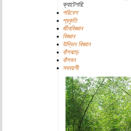
ক্যাটেগরি:
পরিবেশ
প্রকৃতি
জীববিজ্ঞান
বিজ্ঞান
উদ্ভিদ বিজ্ঞান
বাঁশঝাড়
বাঁশবন
সববয়সী