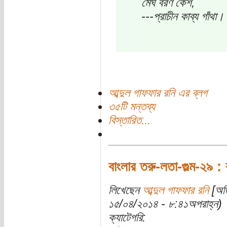
মেঘ বরণ কেশ,
---প্রাচীন কাব্য গাঁথা।
আব্দুল গাফফার রনি এর ব্লগ
৩৫টি মন্তব্য
বিস্তারিত...
বাংলার তরু-লতা-গুল্ম-২৯ : 
লিখেছেন
আব্দুল গাফফার রনি
[অতি
১৫/০৪/২০১৪ - ৮:৪১অপরাহ্ন)
ক্যাটেগরি: