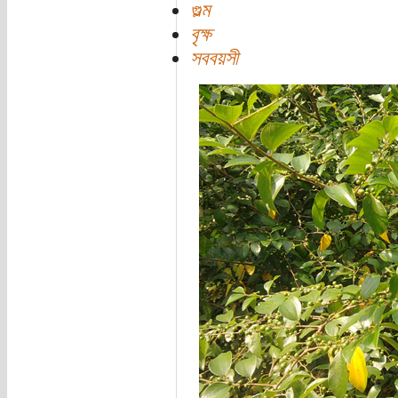
গুল্ম
বৃক্ষ
সববয়সী