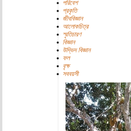
পরিবেশ
প্রকৃতি
জীববিজ্ঞান
আলোকচিত্র
স্মৃতিচারণ
বিজ্ঞান
উদ্ভিদ বিজ্ঞান
ফল
বৃক্ষ
সববয়সী