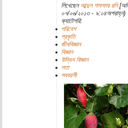
লিখেছেন
আব্দুল গাফফার রনি
[অতি
০৭/০৬/২০১৩ - ৯:০৪অপরাহ্ন)
ক্যাটেগরি:
পরিবেশ
প্রকৃতি
জীববিজ্ঞান
বিজ্ঞান
উদ্ভিদ বিজ্ঞান
লতা
সববয়সী