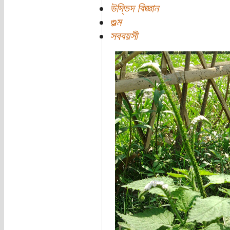
উদ্ভিদ বিজ্ঞান
গুল্ম
সববয়সী