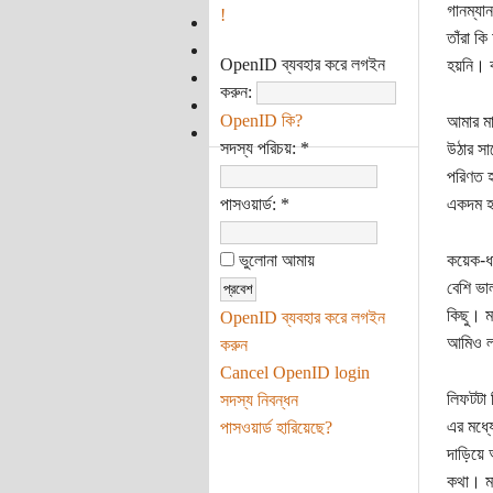
গানম্যা
!
তাঁরা ক
OpenID ব্যবহার করে লগইন
হয়নি। ব
করুন:
OpenID কি?
আমার মা
সদস্য পরিচয়:
*
উঠার সাথ
পরিণত হ
পাসওয়ার্ড:
*
একদম হস
ভুলোনা আমায়
কয়েক-ধ
বেশি ভা
কিছু। ম
OpenID ব্যবহার করে লগইন
আমিও লা
করুন
Cancel OpenID login
লিফটটা 
সদস্য নিবন্ধন
এর মধ্যে
পাসওয়ার্ড হারিয়েছে?
দাড়িয়
কথা। মা