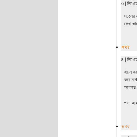
৩ | লিখে
সচলের আ
লেখা ভ
জবাব
৪ | লিখে
হাচল হব
কবে নাগ
আপনার চ
পড়া আর 
জবাব