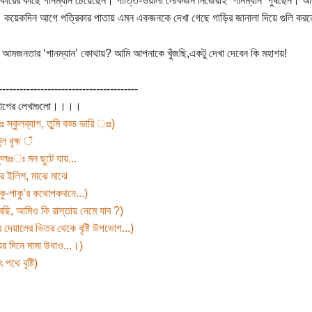
রকারের কাছে গানম্যান চেয়েছেন। পাত্তি-ওয়ালা লোকজন নিজেরাই ‘গানম্যান’ পুষছেন। 
কয়েকদিন আগে পত্রিকার পাতায় এমন একজনকে দেখা গেছে গাড়ির জানালা দিয়ে গুলি করত
আমজনতার ‘গানম্যান’ কোথায়? আমি আপনাকে খুঁজছি,একটু দেখা দেবেন কি মহাশয়!
----------------------------------------
আগের লেখাগুলো।।।।
 স্কুলব্যাগ, তুমি বড্ড ভারি ঃঃ)
ুল বৃক্ষ ঁ
কুলঃঃঃ মন ছুটে যায়...
ে ইলিশ, মাঝে মাঝে
ু-পাকু’র কথোপকথনে...)
বছি, আমিও কি রাস্তায় নেমে যাব ?)
র দেয়ালের ভিতর থেকে বৃষ্টি উপভোগ...)
়ের দিনে মামা উধাও...।)
 পথে বৃষ্টি)