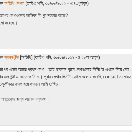
ছেন
অতিথি লেখক
(তারিখ: শনি, ৩০/০৬/২০১২ - ৭:৪৩পূর্বাহ্ন)
গের লেখাগুলোর তালিকা কি খুব দরকার আছে?
ালো হয়েছে।
ছেন
স্বপ্নখুঁজি
[অতিথি] (তারিখ: শনি, ৩০/০৬/২০১২ - ৪:১৮অপরাহ্ন)
ার পর এইটা আমার প্রথম লেখা। তাই ভাবলাম পুরান লেখাগুলোর লিস্টি টা এখানে দিয়ে দেই।
াদ একাউন্ট এ আসে জানি না। পুরান লেখার লিস্টটা মেইল অবশ্য করেছি contact সচলা
ক্ষুপীড়ার কারণ হয়ে থাকলে আমি দুঃখিত।
মন্তব্যের জন্য অনেক ধন্যবাদ।