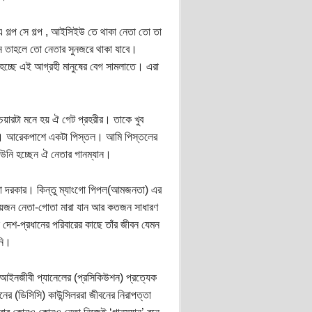
গল্প সে গল্প , আইসিইউ তে থাকা নেতা তো তা
েন তাহলে তো নেতার সুনজরে থাকা যাবে।
্ছে এই আগ্রহী মানুষের বেগ সামলাতে। এরা
ারটা মনে হয় ঐ গেট প্রহরীর। তাকে খুব
টকি। আরেকপাশে একটা পিস্তল। আমি পিস্তলের
উনি হচ্ছেন ঐ নেতার গানম্যান।
্তা দরকার। কিন্তু ম্যাংগো পিপল(আমজনতা) এর
কয়জন নেতা-গোতা মারা যান আর কতজন সাধারণ
দেশ-প্রধানের পরিবারের কাছে তাঁর জীবন যেমন
নি।
ত আইনজীবী প্যানেলের (প্রসিকিউশন) প্রত্যেক
নের (ডিসিসি) কাউন্সিলররা জীবনের নিরাপত্তা