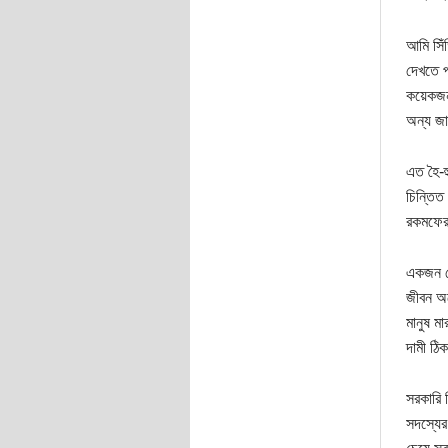
আমি সিঁ
দেখতে প
কয়েকজ
অন্য জা
এত হৈ-হ
চিন্তিত
রকমফের 
একজন নে
জীবন অন
মানুষ ম
দামী ঠি
সরকারি 
সদস্যের