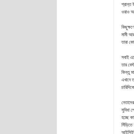
প্রান্ত 
ওরাও আম
কিছুক্ষ
মামী আর
তারা কো
সবাই এক
তার বেস
কিন্তু 
এখানে ত
চারিদিকে
নেতাদের
সুবিধা প
হচ্ছে কা
সিঁড়িত
আইসিইউ 