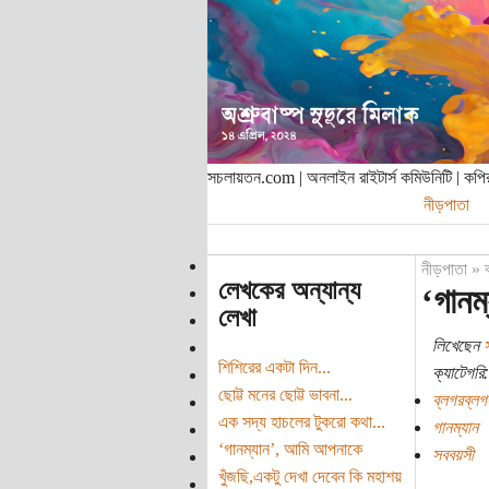
সচলায়তন.com | অনলাইন রাইটার্স কমিউনিটি | ক
নীড়পাতা
নীড়পাতা
»
লেখকের অন্যান্য
‘গানম
লেখা
লিখেছেন
স
শিশিরের একটা দিন...
ক্যাটেগরি:
ছোট্ট মনের ছোট্ট ভাবনা...
ব্লগরব্লগ
এক সদ্য হাচলের টুকরো কথা...
গানম্যান
‘গানম্যান’, আমি আপনাকে
সববয়সী
খুঁজছি,একটু দেখা দেবেন কি মহাশয়