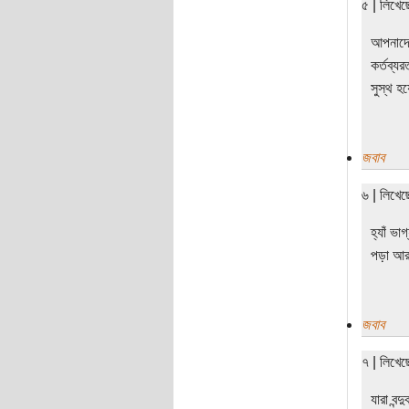
৫ | লিখে
আপনাদের
কর্তব্য
সুস্থ হ
জবাব
৬ | লিখে
হ্যাঁ ভ
পড়া আর 
জবাব
৭ | লিখে
যারা বন্