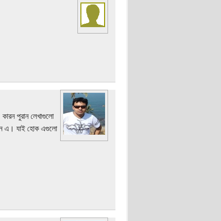
 কারন পুরান লেখাগুলো
য়তন এ। যাই হোক এগুলো