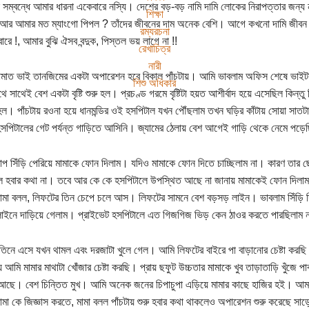
ন সম্বন্ধে আমার ধারনা একেবারে নস্যি। দেশের বড়-বড় নামি দামি লোকের নিরাপত্তার জন্
শিক্ষা
ি আর আমার মত ম্যাংগো পিপল ? তাঁদের জীবনের দাম অনেক বেশি। আগে কখনো দামি জীবন রক্
রম্যরচনা
ারে !, আমার বুঝি ঐসব বন্দুক, পিস্তল ভয় লাগে না !!
রেখাচিত্র
নারী
মাত ভাই তানজিমের একটা অপারেশন হবে বিকাল পাঁচটায়। আমি ভাবলাম অফিস শেষে ভাইট
শিশু অধিকার
ে সাথেই বেশ একটা বৃষ্টি শুরু হল। প্রচণ্ড গরমে বৃষ্টিটা হয়ত আশীর্বাদ হয়ে এসেছিল কিন্তু
ল। পাঁচটায় রওনা হয়ে ধানমন্ডির ওই হসপিটাল যখন পৌঁছলাম তখন ঘড়ির কাঁটায় সোয়া সা
পিটালের গেট পর্যন্ত গাড়িতে আসিনি। জ্যামের ঠেলায় বেশ আগেই গাড়ি থেকে নেমে পড়
াপ সিঁড়ি পেরিয়ে মামাকে ফোন দিলাম। যদিও মামাকে ফোন দিতে চাচ্ছিলাম না। কারণ তার 
ল হবার কথা না। তবে আর কে কে হসপিটালে উপস্থিত আছে না জানায় মামাকেই ফোন দিলাম। ম
ামা বলল, লিফটের তিন চেপে চলে আস। লিফটের সামনে বেশ বড়সড় লাইন। ভাবলাম সিঁড়ি দিয়
ইনে দাড়িয়ে গেলাম। প্রাইভেট হসপিটালে এত গিজগিজ ভিড় কেন ঠাওর করতে পারছিলাম 
তিনে এসে যখন থামল এবং দরজাটা খুলে গেল। আমি লিফটের বাইরে পা বাড়ানোর চেষ্টা করছি। 
 আমি মামার মাথাটা খোঁজার চেষ্টা করছি। প্রায় ছফুট উচ্চতার মামাকে খুব তাড়াতাড়ি খুঁজ
ে আছে। বেশ চিন্তিত মুখ। আমি অনেক জনের চিপাচুপা এড়িয়ে মামার কাছে হাজির হই। আমা
মা কে জিজ্ঞাস করতে, মামা বলল পাঁচটায় শুরু হবার কথা থাকলেও অপারেশন শুরু করেছে সা