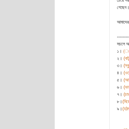
চেয়ে স
গেছেন। 
আমাদের 
--------
সচলে 
১।
(ঃঃ
২।
(বাট
৩।
(স্
৪।
(ওর
৫।
(আক
৬।
(ভা
৭।
(চা
৮।
(বিয
৯।
(হঠাৎ