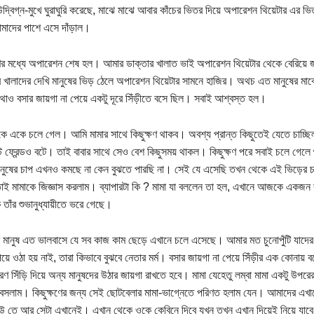
উদ্বিগ্ন-মুখে ঘুরাঘুরি করেছে, মাঝে মাঝে আবার কাঁচের ভিতর দিয়ে অপারেশন থিয়েটার এর ভি
াদের পাশে এসে দাঁড়াল।
ণের মধ্যে অপারেশন শেষ হল। আমার ডাক্তার খালাত ভাই অপারেশন থিয়েটার থেকে বেরিয়ে
 খালাদের দেখি মানুষের ভিড় ঠেলে অপারেশন থিয়েটার সামনে হাজির। অথচ এত মানুষের ম
থাও বসার জায়গা না পেয়ে একটু দূরে সিঁড়ীতে বসে ছিল। সবাই আশ্বস্ত হল।
ে একে চলে গেল। আমি মামার সাথে কিছুক্ষণ থাকব। অবশ্য প্রান্ত কিছুতেই যেতে চাচ্ছিল
্ট ফ্রেন্ডও বটে। তাই বাবার সাথে সেও বেশ কিছুসময় থাকল। কিছুক্ষণ পরে সবাই চলে গেলে 
মানুষের চাপ এখনও কমছে না কেন বুঝতে পারছি না। সেই যে এসেছি তখন থেকে এই ভিড়ের
াই মামাকে জিজ্ঞাস করলাম। ব্যাপারটা কি ? মামা যা বললেন তা হল, এখানে আজকে একজন
 তাঁর শুভানুধ্যায়ীতে ভরে গেছে।
 মানুষ এত ভালবাসে যে সব কাজ কাম ছেড়ে এখানে চলে এসেছে। আমার মত চুনোপুঁটি যাদের বড
েয়ে ওঠা হয় নাই, তারা কিভাবে বুঝবে নেতার মর্ম। বসার জায়গা না পেয়ে সিঁড়ীর এক কোনায
রণ সিঁড়ি দিয়ে অন্য মানুষদের উঠার জায়গা রাখতে হবে। মামা যেহেতু লম্বা মামা একটু উপর
ে বসলাম। কিছুক্ষণের জন্য সেই ছোটবেলার মামা-ভাগ্নেতে পরিণত হলাম যেন। আমাদের এখ
তে আর সেটা এখানেই। এখান থেকে ওকে কেবিনে দিবে যখন তখন এখান দিয়েই নিয়ে যাব