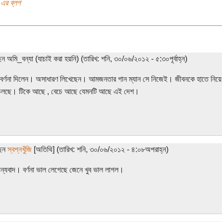
ি এর ব্লগ
েন অমি_বন্যা (যাচাই করা হয়নি) (তারিখ: শনি, ৩০/০৬/২০১২ - ৫:৩০পূর্বাহ্ন)
বর্ণনা দিলেন। অসাধারণ লিখেছেন। আমজনতার গান ম্যান সে নিজেই। জীবনকে হাতে নিয়ে
চলছে। টিকে আছে , বেচে আছে যেমনটি আছে এই দেশ।
ছেন
স্বপ্নখুঁজি
[অতিথি] (তারিখ: শনি, ৩০/০৬/২০১২ - ৪:০৮অপরাহ্ন)
্যবাদ। বর্ণনা ভাল লেগেছে জেনে খুব ভাল লাগল।