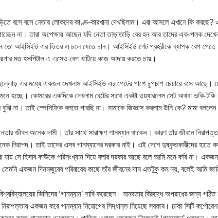
ড়িতে বসে বসে নেতার লোকদের কাণ্ড-কারখানা দেখছিলাম। এরা আসলে এখানে কি করছে? এ 
াচ্ছেন না। তারা অপেক্ষায় আছেন যদি নেতা তাড়াতাড়ি বের হন আর তাদের এক-পলক দেখ
ন তো আইসিইউ এর ভিতর এ চলে যেতে চান। আইসিইউ গেট প্রহরীকে ব্যাপক বেগ পেতে হচ
য়গার মত হসপিটাল এ এসেও বেগ খাটিয়ে কাজ আদায় করতে চায়।
ুল্লোড় এর মধ্যে একজন দেখলাম আইসিইউ এর গেটের পাশে চুপচাপ চেয়ারে বসে আছে। চেয়
 মনে হচ্ছে। কোমরের একদিকে দেখলাম বেল্টের সাথে একটা ওয়্যারলেস সেট অথবা ওকি-
বুঝি না। তাই স্পেসিফিক বলতে পারছি না। মামাকে জিজ্ঞাস করলাম উনি কে? মামা বললেন 
তার জীবন অনেক দামী। তাঁর সাথে সারাক্ষণ গানম্যান থাকেন। কারণ তাঁর জীবনে নিরাপত
েক নিরাপদ। তাই তাদের এসব গানম্যানের দরকার নাই। এই দেশে দুষ্কৃতকারীদের হাতে 
ারা যায় সে হিসাব কাউকে পরিসংখ্যান দিয়ে বলার দরকার আছে বলে আমি মনে করি না। একজন 
ক তেমনি একজন দিনমজুরের পরিবারের কাছে তাঁর জীবনের দাম এতটুকু কম নয়, বলেই আমি জা
বিশ্ববিদ্যালয়ের ভিসিদের ‘গানম্যান’ দাবি করেছেন। মানবতার বিরুদ্ধে অপরাধের জন্য গঠি
 নিরাপত্তায় একজন করে গানম্যান নিয়োগের সিদ্ধান্ত নিয়েছে সরকার। ঢাকা সিটি কর্পোরেশ