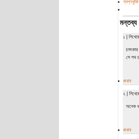
স্বপ্নখুঁজ
মন্তব্য
১ | লিখেছ
চমৎকার 
সে পথ 
জবাব
২ | লিখে
অনেক ধন
জবাব