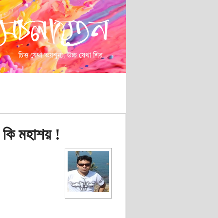
 কি মহাশয় !