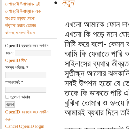
নতুন
দেশান্তরী উপাখ্যান- দুই
দেশান্তরী উপাখ্যান- এক
হাওয়ায় উড়ছে দেখো
এখনো আমাকে ফোন দা
দাঁড়াবো দুয়ারে তোমার
এখনো কি পড়ে মনে ঘোর
কাঁদছে মানবতা নীরবে
মিষ্টি করে বলো- কে
OpenID ব্যবহার করে লগইন
আমি কি ফেরাতে পারি 
করুন:
OpenID কি?
সাইনাসের ব্যথার তীব্রত
সদস্য পরিচয়:
*
সুতীক্ষ্ন আলোর ঝলকান
সবই উপশম হতো যে তোম
পাসওয়ার্ড:
*
তাকে কি ডাকতে পারি 
ভুলোনা আমায়
বুঝিবা তোমার ও হৃদয়ে
আমারই ব্যথার দিনে তাই
OpenID ব্যবহার করে লগইন
করুন
Cancel OpenID login