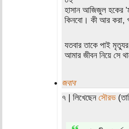
হাসান আজিজুল হকের 'মন
কিনবো। কী আর করা, গদ
যতবার তাকে পাই মৃত্যু
আমার জীবন নিয়ে সে থাক
জবাব
৭ | লিখেছেন
সৌরভ
(তার