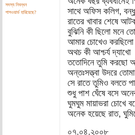
অনেক বছর ব্যবধানেই গ
সদস্য নিবন্ধন
সাথে অফিস কলিগ, বন্ধুব
পাসওয়ার্ড হারিয়েছে?
রাতের খাবার শেষে আট
বুঝিনি কী ছিলো মনে ত
আমার চোখেও করছিলো 
অথচ কী আশ্চর্য দ্যাখো
ততোদিনে তুমি করছো অ
অন্তঃসত্ত্বা উদরে তোমা
সে রাতে তুমিও বলতে প
শুধু পাশ ঘেঁষে বসে অনে
ঘুমঘুম মায়াভরা চোখে ব
অনেক হয়েছে রাত, ঘুমি
০৭.০৪.২০০৮