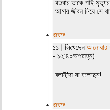
যতবার তাকে পাই মৃত্যু
আমার জীবন নিয়ে সে থাক
জবাব
১১ | লিখেছেন
আনোয়ার স
- ১২:৪০অপরাহ্ন)
বলাই'দা যা বলেছেন!
জবাব