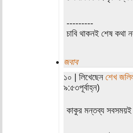
---------
চাবি থাকনই শেষ কথা ন
জবাব
১০ | লিখেছেন
শেখ জলি
৯:৫৩পূর্বাহ্ন)
কাকুর মন্তব্য সবসময়ই