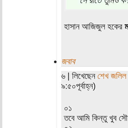
হাসান আজিজুল হকের
ম
জবাব
৬ | লিখেছেন
শেখ জলিল
৯:৫০পূর্বাহ্ন)
০১
তবে আমি কিন্তু খুব সৌ
০২