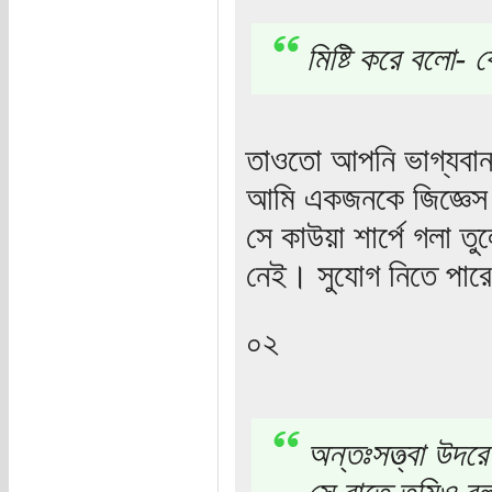
মিষ্টি করে বল
তাওতো আপনি ভাগ্যবা
আমি একজনকে জিজ্ঞেস
সে কাউয়া শার্পে গলা ত
নেই। সুযোগ নিতে পারে
০২
অন্তঃসত্ত্বা উদর
সে রাতে তুমিও ব