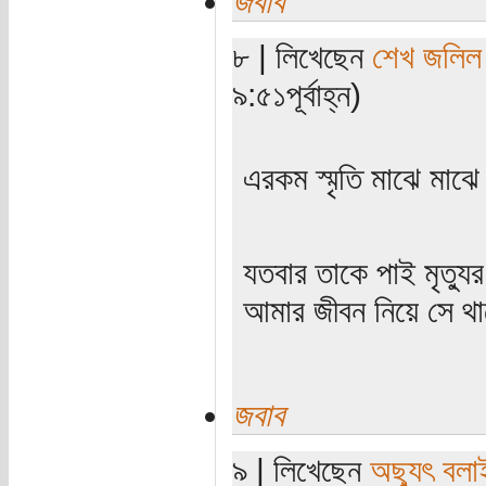
জবাব
৮ | লিখেছেন
শেখ জলিল
৯:৫১পূর্বাহ্ন)
এরকম স্মৃতি মাঝে মা
যতবার তাকে পাই মৃত্যু
আমার জীবন নিয়ে সে থাক
জবাব
৯ | লিখেছেন
অছ্যুৎ বলা