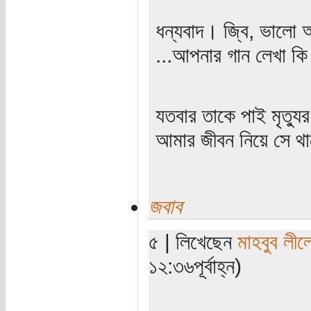
ধন্যবাদ। জ্বি, ভালো 
...আপনার গান লেখা কি
যতবার তাকে পাই মৃত্যু
আমার জীবন নিয়ে সে থাক
জবাব
৫ | লিখেছেন
মাহবুব লীল
১২:৩৬পূর্বাহ্ন)