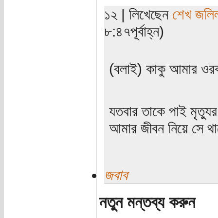
১২ | লিখেছেন
শেখ জলি
৮:৪৭পূর্বাহ্ন)
(বলাই) কাকু আমার ও
যতবার তাকে পাই মৃত্যু
আমার জীবন নিয়ে সে থাক
জবাব
নতুন মন্তব্য করুন