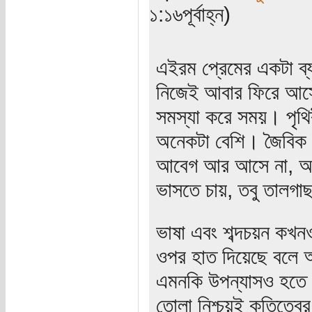
১:১৬পূর্বাহ্ন)
এইরম প্রেমের একটা ব্
নিজেই আবার ফিরে আসে
সমস্যা করে সময়। পৃথ
অনেকটা বেশি। জৈবিক 
আবেগ আর আসে না, আস
ভাসতে চায়, তবু তালগা
ভাষা এবং শব্দচয়ন কখন
ওপর হাত দিয়েছে বলে অ
এমনকি উপন্যাসও হতে 
তোলা নিশ্চয়ই কৃতিত্বে