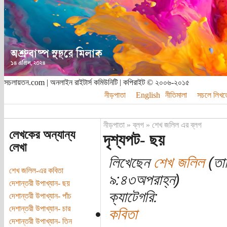
সচলায়তন.com | অনলাইন রাইটার্স কমিউনিটি | কপিরাইট © ২০০৬-২০১৫
নীড়পাতা
English
নীতিমালা
সচলে লিখত
নীড়পাতা
»
ব্লগ
»
শেখ জলিল এর ব্লগ
লেখকের অন্যান্য
দৃশ্যপট- ছয়
লেখা
লিখেছেন
শেখ জলিল
(তার
শেখ জলিল-এর কবিতা
৯:৪৩অপরাহ্ন)
দেশান্তরী উপাখ্যান- ছয়
ক্যাটেগরি:
দেশান্তরী উপাখ্যান- পাঁচ
দেশান্তরী উপাখ্যান- চার
কবিতা
দেশান্তরী উপাখ্যান- তিন