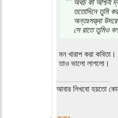
অথচ কী আশ্চর্য দ
ততোদিনে তুমি ক
অন্তঃসত্ত্বা উদর
সে রাতে তুমিও ব
মন খারাপ করা কবিতা।
তাও ভালো লাগলো।
আবার লিখবো হয়তো কো