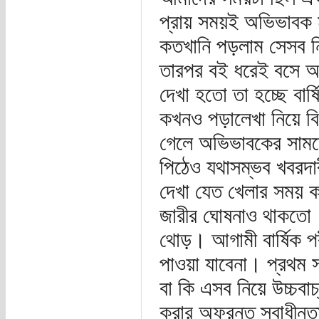
প্রায় সময়ই অভিভাবক ম
কতখানি পড়লাম সেসব ন
তারপর বই ধরেই বসে আ
দেখা হতো তা হচ্ছে বার্ষ
কখনও পড়ালেখা নিয়ে বি
গেলে অভিভাবকের সামনে
পিঠেও যথাসম্ভব খবরদ
দেখা যেত খেলার সময় ক
জারীর ঘোষনাও থাকতো।
থোড়। আগামী বার্ষিক প
পাওয়া যাবেনা। প্রথম স
বা কি এসব নিয়ে উচ্চবাচ্
করার অফুরন্ত স্বাধীন