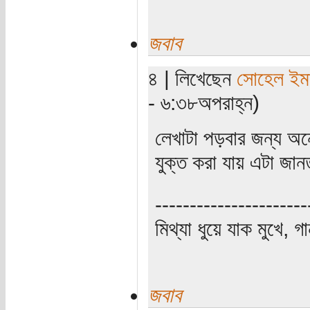
জবাব
৪ | লিখেছেন
সোহেল ইম
- ৬:৩৮অপরাহ্ন)
লেখাটা পড়বার জন্য অন
যুক্ত করা যায় এটা জান
----------------------
মিথ্যা ধুয়ে যাক মুখে, গ
জবাব