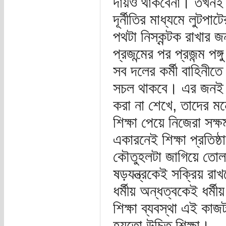
দায়ও থাকবেনা। তখনই এ
দূর্নীতির মাধ্যমে লুটপ
পথটা নিস্কন্টক রাখার জ
প্রজন্মের পর প্রজন্ম 
সব দলের কর্মী বাহিনীত
সচল থাকবে। এর জনই শি
করা না শেখে, তাদের মনে
শিক্ষা পেয়ে নিজেরা সক
একারনেই শিক্ষা প্রতিষ্ঠ
কৌতুহলটা জাগিয়ে তোলা
ষড়যন্ত্রকেই সক্রিয় রাখত
ধর্মীয় অন্ধত্বকেই ধর্ম
শিক্ষা ব্যবস্থা এই কা
হয়তো উচিত শিক্ষা।