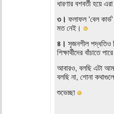
ধারণার বশবর্তী হয়ে এ
৩।
ফলাফল 'বেল কার্ভ'
মত নেই।
৪।
সৃজনশীল পদ্ধতিও শ
শিক্ষার্থীদের বাঁচাতে পার
আবারও, বলছি এটা আমা
বলছি না, শোনা কথাগুলো
শুভেচ্ছা