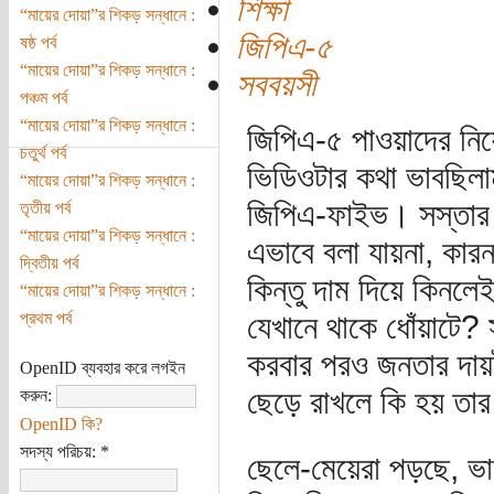
শিক্ষা
“মায়ের দোয়া”র শিকড় সন্ধানে :
জিপিএ-৫
ষষ্ঠ পর্ব
“মায়ের দোয়া”র শিকড় সন্ধানে :
সববয়সী
পঞ্চম পর্ব
“মায়ের দোয়া”র শিকড় সন্ধানে :
জিপিএ-৫ পাওয়াদের নিয়
চতুর্থ পর্ব
ভিডিওটার কথা ভাবছিল
“মায়ের দোয়া”র শিকড় সন্ধানে :
জিপিএ-ফাইভ। সস্তার ব
তৃতীয় পর্ব
“মায়ের দোয়া”র শিকড় সন্ধানে :
এভাবে বলা যায়না, কা
দ্বিতীয় পর্ব
কিন্তু দাম দিয়ে কিনলে
“মায়ের দোয়া”র শিকড় সন্ধানে :
প্রথম পর্ব
যেখানে থাকে ধোঁয়াটে? 
করবার পরও জনতার দায়ট
OpenID ব্যবহার করে লগইন
ছেড়ে রাখলে কি হয় তার 
করুন:
OpenID কি?
সদস্য পরিচয়:
*
ছেলে-মেয়েরা পড়ছে, ভা