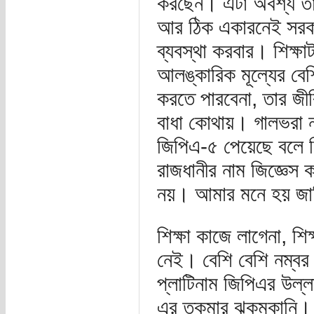
করছেন। এটা অবশ্য তার
আর ঠিক একারনেই সরকার 
ব্যবস্থা করবার। শিক্ষ
আলঙ্কারিক মূল্যের বেশি
করতে পারবেনা, তার জী
বাধা কোথায়। গালভরা 
জিপিএ-৫ পেয়েছে বলে মি
রাজধানীর নাম জিজ্ঞেস 
নয়। আমার মনে হয় জাত
শিক্ষা কাজে লাগেনা, শি
নেই। বেশি বেশি নম্বর 
প্লাটিনাম জিপিএর উল্
এর তকমার ঝকমকানি। 