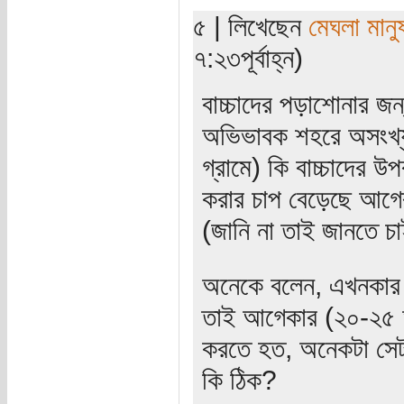
৫ | লিখেছেন
মেঘলা মানু
৭:২৩পূর্বাহ্ন)
বাচ্চাদের পড়াশোনার জন
অভিভাবক শহরে অসংখ্
গ্রামে) কি বাচ্চাদের 
করার চাপ বেড়েছে আগে
(জানি না তাই জানতে চা
অনেকে বলেন, এখনকার য
তাই আগেকার (২০-২৫ আ
করতে হত, অনেকটা সেটা
কি ঠিক?