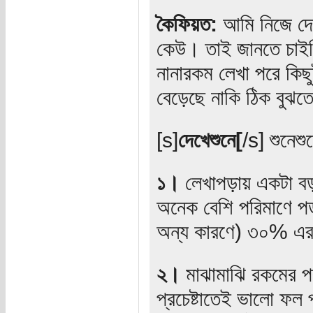
কৈফিয়ত:
আমি নিজে দেশছ
কেউ। তাই জানতে চাইছ
নানারকম লেখা পরে কিছ
বেড়েছে নাকি ঠিক বুঝত
[s]
দেখেশুনে[
/s] শুনেশ
১।
লেখাপড়ায় একটা বড়
অনেক বেশি পরিমাণে প
অন্য কারণে) ৩০% এর
২।
মাঝামাঝি রকমের পর
প্রচেষ্টাতেই ভালো ফল