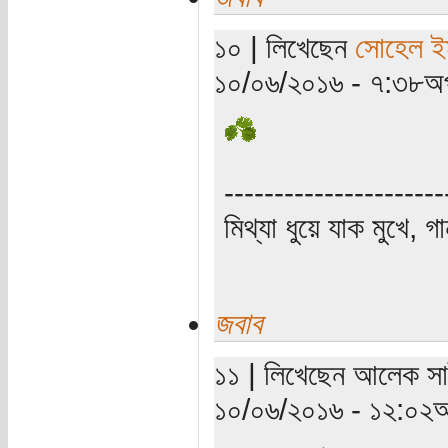
১০ | লিখেছেন
সোহেল ই
১০/০৬/২০১৬ - ৭:৩৮অপ
----------------------
মিথ্যা ধুয়ে যাক মুখে, গ
জবাব
১১ | লিখেছেন আলেক সাই
১০/০৬/২০১৬ - ১২:০২অ