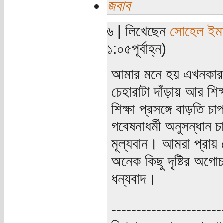
জবাব
৬ | লিখেছেন
সোহেল ইম
১:০৫পূর্বাহ্ন)
আমার মনে হয় এখনকার শ
চেহারাটা দাঁড়ায় আর শিক
শিক্ষা প্রসঙ্গে বাড়ত
গবেষনাধর্মী অনুসন্ধান
মূল্যবান। আমরা প্রায়
অনেক কিছু দৃষ্টির অগ
ধন্যবাদ।
----------------------