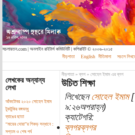
সচলায়তন.com | অনলাইন রাইটার্স কমিউনিটি | কপিরাইট © ২০০৬-২০১৫
নীড়পাতা
English
নীতিমালা
সচলে লিখত
নীড়পাতা
»
ব্লগ
»
সোহেল ইমাম এর ব্লগ
লেখকের অন্যান্য
উচিত শিক্ষা
লেখা
লিখেছেন
সোহেল ইমাম
[
আঁকটোবর ২০২০ সোহেল ইমাম
৯:২৬অপরাহ্ন)
টুকটুকির বঙ্গবন্ধু
ক্যাটেগরি:
ব্যাঙের ছাতা
“মায়ের দোয়া”র শিকড় সন্ধানে :
ব্লগরব্লগর
সপ্তম ও শেষ পর্ব