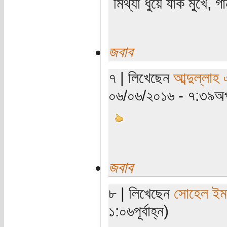
মিথ্যা ধুয়ে যাক মুখে, গ
জবাব
৭ | লিখেছেন
আব্দুল্লাহ
০৬/০৬/২০১৬ - ৭:৩৯অপ
জবাব
৮ | লিখেছেন
সোহেল ইম
১:০৬পূর্বাহ্ন)