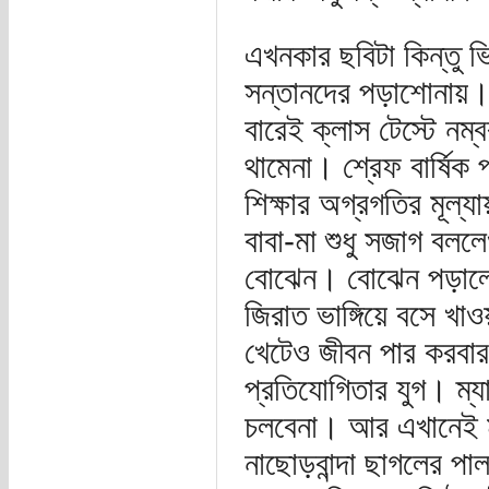
এখনকার ছবিটা কিন্তু ভ
সন্তানদের পড়াশোনায়। ক
বারেই ক্লাস টেস্টে ন
থামেনা। শ্রেফ বার্ষিক
শিক্ষার অগ্রগতির মূল্
বাবা-মা শুধু সজাগ বল
বোঝেন। বোঝেন পড়ালেখ
জিরাত ভাঙ্গিয়ে বসে খ
খেটেও জীবন পার করবার
প্রতিযোগিতার যুগ। ম্
চলবেনা। আর এখানেই মা
নাছোড়বান্দা ছাগলের 