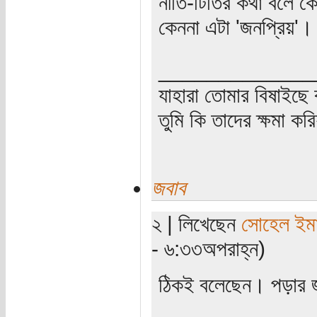
নীতি-টিতির কথা বলে ক
কেননা এটা 'জনপ্রিয়'
_____________
যাহারা তোমার বিষাইছে 
তুমি কি তাদের ক্ষমা কর
জবাব
২ | লিখেছেন
সোহেল ইম
- ৬:৩৩অপরাহ্ন)
ঠিকই বলেছেন। পড়ার জ