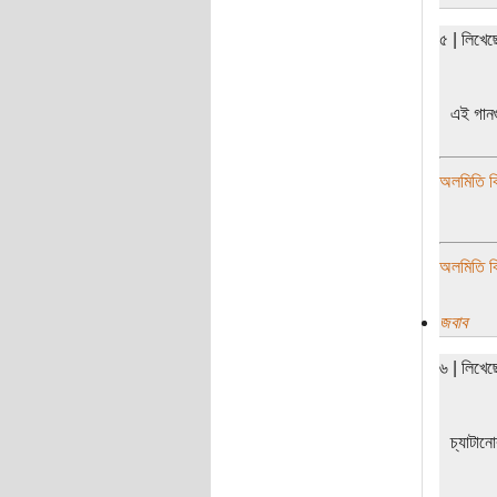
৫ | লিখে
এই গানগ
অলমিতি বি
অলমিতি বি
জবাব
৬ | লিখে
চ্যাটা