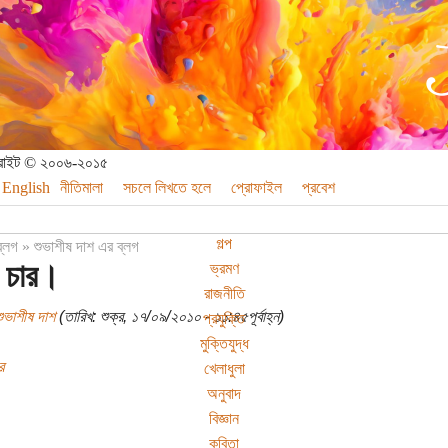
পিরাইট © ২০০৬-২০১৫
English
নীতিমালা
সচলে লিখতে হলে
প্রোফাইল
প্রবেশ
গল্প
ব্লগ
»
শুভাশীষ দাশ এর ব্লগ
 চার।
ভ্রমণ
রাজনীতি
ুভাশীষ দাশ
(তারিখ: শুক্র, ১৭/০৯/২০১০ - ১১:৪৫পূর্বাহ্ন)
প্রযুক্তি
মুক্তিযুদ্ধ
র
খেলাধুলা
অনুবাদ
বিজ্ঞান
কবিতা