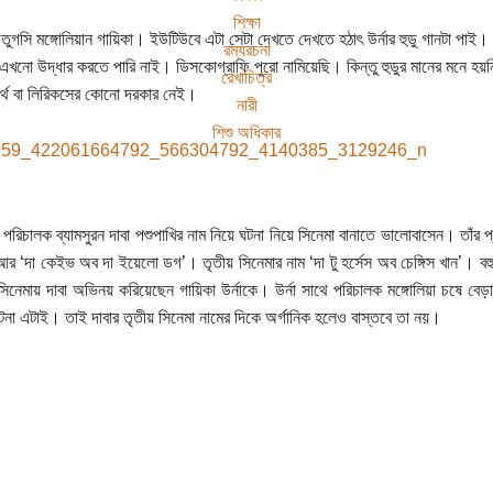
শিক্ষা
াঁর তুগসি মঙ্গোলিয়ান গায়িকা। ইউটিউবে এটা সেটা দেখতে দেখতে হঠাৎ উর্নার হুডু গানটা 
রম্যরচনা
‌ এখনো উদ্ধার করতে পারি নাই। ডিসকোগ্রাফি পুরো নামিয়েছি। কিন্তু হুডুর মানের মনে হ
রেখাচিত্র
র্থ বা লিরিকসের কোনো দরকার নেই।
নারী
শিশু অধিকার
ন পরিচালক ব্যামসুরন দাবা পশুপাখির নাম নিয়ে ঘটনা নিয়ে সিনেমা বানাতে ভালোবাসেন। তাঁর প
আর ‘দা কেইভ অব দা ইয়েলো ডগ’। তৃতীয় সিনেমার নাম ‘দা টু হর্সেস অব চেঙ্গিস খান’। বহু
িনেমায় দাবা অভিনয় করিয়েছেন গায়িকা উর্নাকে। উর্না সাথে পরিচালক মঙ্গোলিয়া চষে বেড়
টনা এটাই। তাই দাবার তৃতীয় সিনেমা নামের দিকে অর্গানিক হলেও বাস্তবে তা নয়।