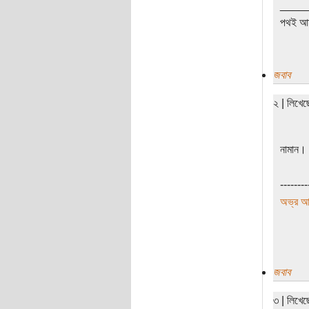
____
পথই আম
জবাব
২ | লিখে
নামান।
--------
অভ্র আ
জবাব
৩ | লিখে