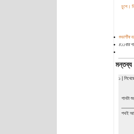
চুপে। 
শুভাশীষ দ
৪১১বার প
মন্তব্য
১ | লিখে
গানটা শু
____
পথই আম