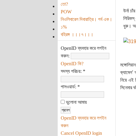
তো?
উর্না চ
POW
লিরিকস্
নিওলিবারেল দিবারাত্রি। পর্ব এক।
ধুরু। অ
১%
বহিরঙ্গ ।।।৭।।।
OpenID ব্যবহার করে লগইন
করুন:
OpenID কি?
মঙ্গোলিয়া
সদস্য পরিচয়:
*
ক্যামেল’ 
নিয়ে এই স
পাসওয়ার্ড:
*
সিনেমার ঘ
ভুলোনা আমায়
OpenID ব্যবহার করে লগইন
করুন
Cancel OpenID login