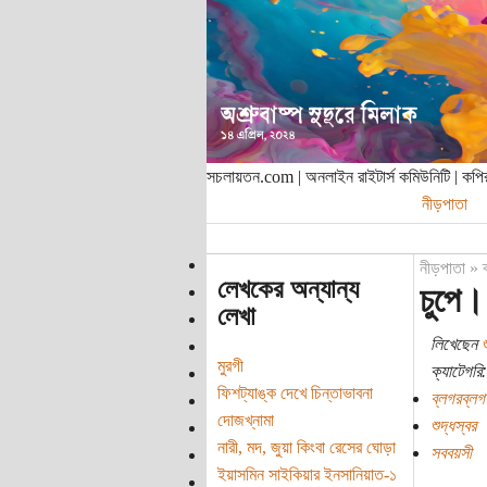
সচলায়তন.com | অনলাইন রাইটার্স কমিউনিটি | ক
নীড়পাতা
নীড়পাতা
»
লেখকের অন্যান্য
চুপে।
লেখা
লিখেছেন
শ
মুরগী
ক্যাটেগরি:
ফিশট্যাঙ্ক দেখে চিন্তাভাবনা
ব্লগরব্লগ
দোজখ্‌নামা
শুদ্ধস্বর
নারী, মদ, জুয়া কিংবা রেসের ঘোড়া
সববয়সী
ইয়াসমিন সাইকিয়ার ইনসানিয়াত-১