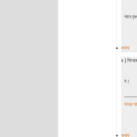
গানে (গ
জবাব
৪ | লিখে
হ।
--------
অভ্র আ
জবাব