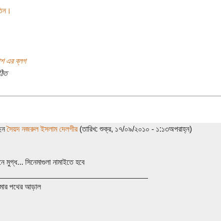
তিন।
াশ এর ব্লগ
ঠিত
ছেন
সৈয়দ নজরুল ইসলাম দেলগীর
(তারিখ: শুক্র, ১৭/০৯/২০১০ - ১:১৩অপরাহ্ন)
নে মুগ্ধ... সিনেমাগুলা নামাইতে হবে
__________________________________
ার পথের আড়াল