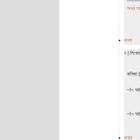
--------
অভ্র আ
জবাব
৭ | লিখে
কলিজা ঠ
~!~ আমি
~!~ আমি
জবাব