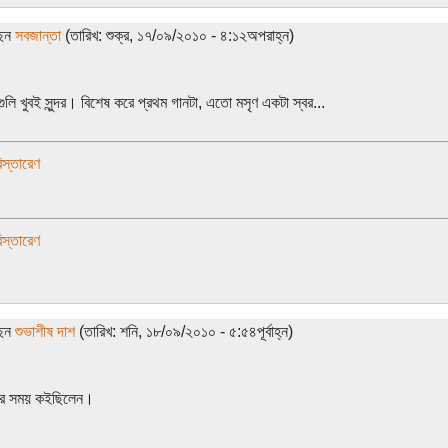
ছেন
সবজান্তা
(তারিখ: শুক্র, ১৭/০৯/২০১০ - ৪:১২অপরাহ্ন)
ুলি খুবই সুন্দর। বিশেষ করে প্রথম গানটা, এতো মসৃণ একটা স্বর...
স্তারেণ
স্তারেণ
ছেন
শুভাশীষ দাশ
(তারিখ: শনি, ১৮/০৯/২০১০ - ৫:৫৪পূর্বাহ্ন)
নোর সময় কইছিলেন।