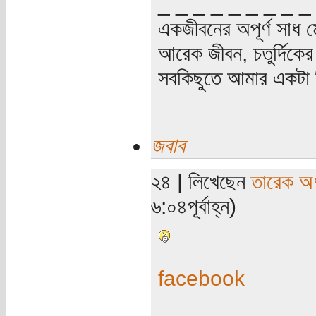
_ _ _ _ _ _ _ _ _
একজীবনের অপূর্ণ সাধ ম
আরেক জীবন, চতুর্দিকের স
সবকিছুতে আমার একটা হ
জবাব
২৪ | লিখেছেন
তারেক অণ
৬:০৪পূর্বাহ্ন)
facebook