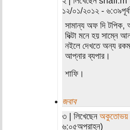
২ | লিখেছেন shafi.m (য
১২/০১/২০১২ - ৬:৩৯পূর্বা
সামান্য অফ দি টপিক, 
দিক্টা মনে হয় সাম্নে আ
নইলে দেখতে অন্য রকম 
আপ্নার ব্যপার।
শাফি।
জবাব
৩ | লিখেছেন
অকুতোভয় 
৬:০৫অপরাহ্ন)