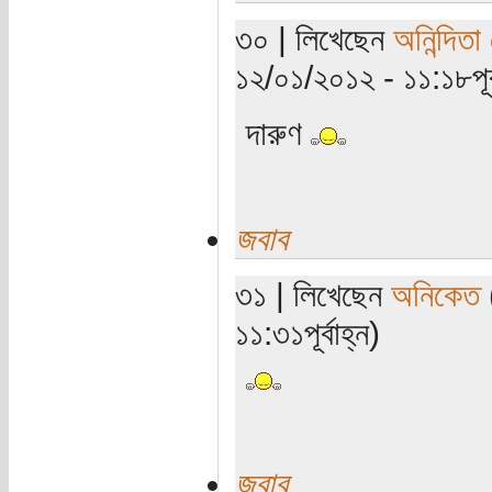
৩০ | লিখেছেন
অনিন্দিতা
১২/০১/২০১২ - ১১:১৮পূর্ব
দারুণ
জবাব
৩১ | লিখেছেন
অনিকেত
(
১১:৩১পূর্বাহ্ন)
জবাব