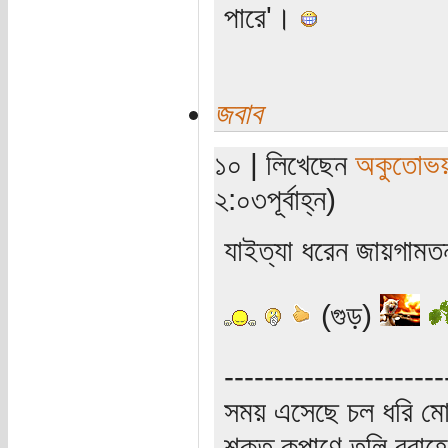
পারে'।
জবাব
১০ | লিখেছেন
অকুতোভয়
২:০৩পূর্বাহ্ন)
যাইত্যা ধরেন জায়গামতন
(গুড়)
----------------------
সময় এসেছে চল ধরি মো
শক্ত কৃপাণে তুলি বরা