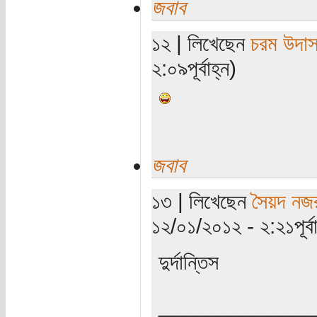
জবাব
১২ | লিখেছেন
চরম উদা
২:০৯পূর্বাহ্ন)
জবাব
১৩ | লিখেছেন
সৈয়দ নজ
১২/০১/২০১২ - ২:২১পূর্বা
দুর্দান্তিস
_____________