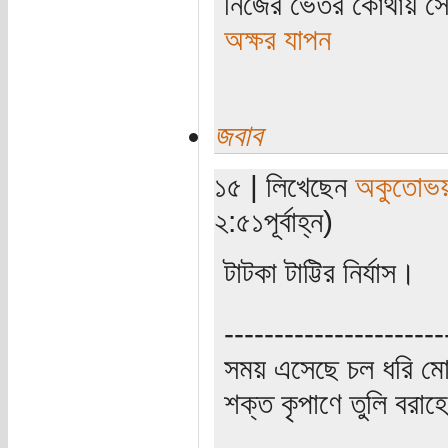
নিজের ভেতর কোথায় সে 
অক্ষর যাপন
জবাব
১৫ | লিখেছেন
অকুতোভয়
২:৫১পূর্বাহ্ন)
টাটকা টাট্টির নির্যাস।
----------------------
সময় এসেছে চল ধরি মো
শক্ত কৃপাণে তুলি বরা