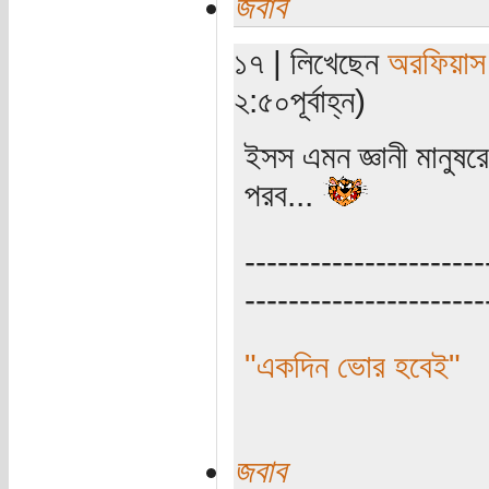
জবাব
১৭ | লিখেছেন
অরফিয়াস
২:৫০পূর্বাহ্ন)
ইসস এমন জ্ঞানী মানু
পরব...
----------------------
----------------------
"একদিন ভোর হবেই"
জবাব