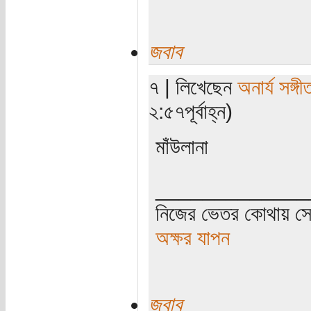
জবাব
৭ | লিখেছেন
অনার্য সঙ্গী
২:৫৭পূর্বাহ্ন)
মাঁউলানা
_____________
নিজের ভেতর কোথায় সে 
অক্ষর যাপন
জবাব