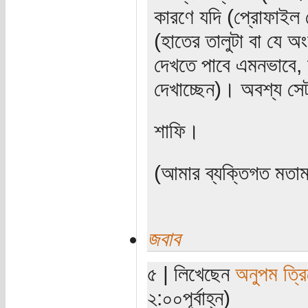
কারণে যদি (প্রোফাইল 
(হাতের তালুটা বা যে অং
দেখতে পাবে এমনভাবে, অ
দেখাচ্ছেন)। অবশ্য সে
শাফি।
(আমার ব্যক্তিগত মত
জবাব
৫ | লিখেছেন
অনুপম ত্রি
২:০০পূর্বাহ্ন)