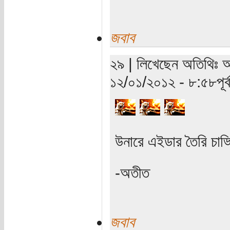
জবাব
২৯ | লিখেছেন অতিথিঃ অত
১২/০১/২০১২ - ৮:৫৮পূর্ব
উনারে এইডার তৈরি চাড্
-অতীত
জবাব