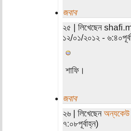
জবাব
২৫ | লিখেছেন shafi.m (
১২/০১/২০১২ - ৬:৪০পূর্বা
শাফি।
জবাব
২৬ | লিখেছেন
অন্যকেউ
৭:০৮পূর্বাহ্ন)