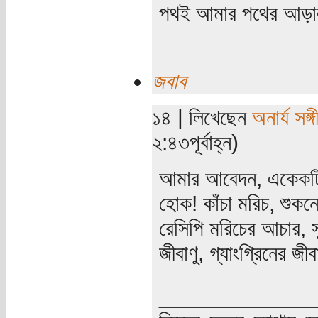
পথই আমার পথের আড়
জবাব
১৪ | লিখেছেন
অনার্য সঙ্গ
২:৪৩পূর্বাহ্ন)
আমার আবেদন, একেকটি 
হোক! কাঁচা মরিচ, শুকনো
রেসিপি মরিচের আচার, স
জীবাণু, গ্যাংগ্রিনের জী
_____________