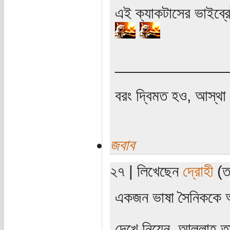
এই ক্যাকটাসের ভাইব্র
_____________
বরং দ্বিমত হও, আস্থা 
জবাব
২৭ | লিখেছেন
দ্রোহী
(তা
একজন ভাষা সৈনিককে 
দেখে নিয়েন, আল্লাহ ত