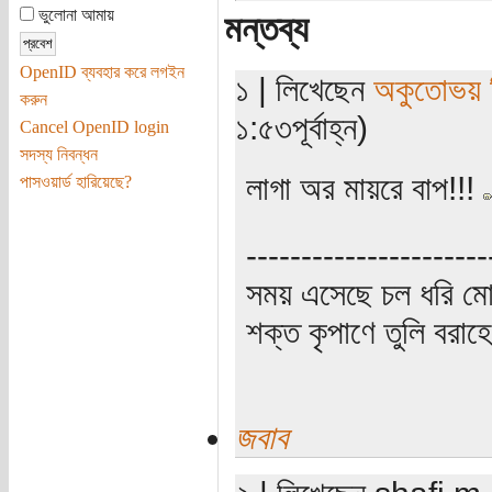
ভুলোনা আমায়
মন্তব্য
OpenID ব্যবহার করে লগইন
১ | লিখেছেন
অকুতোভয় ব
করুন
১:৫৩পূর্বাহ্ন)
Cancel OpenID login
সদস্য নিবন্ধন
লাগা অর মায়রে বাপ!!!
পাসওয়ার্ড হারিয়েছে?
----------------------
সময় এসেছে চল ধরি মো
শক্ত কৃপাণে তুলি বরা
জবাব