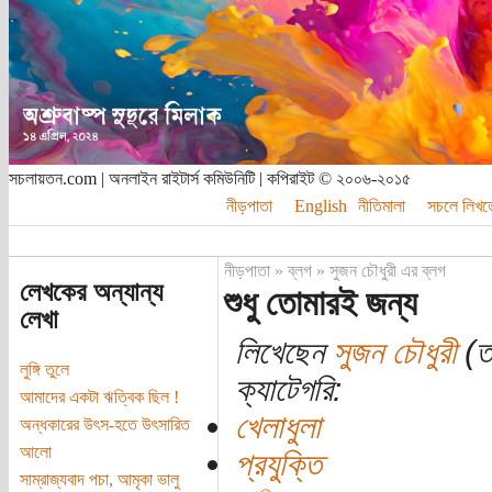
সচলায়তন.com | অনলাইন রাইটার্স কমিউনিটি | কপিরাইট © ২০০৬-২০১৫
নীড়পাতা
English
নীতিমালা
সচলে লিখত
নীড়পাতা
»
ব্লগ
»
সুজন চৌধুরী এর ব্লগ
লেখকের অন্যান্য
শুধু তোমারই জন্য
লেখা
লিখেছেন
সুজন চৌধুরী
(তা
লুঙ্গি তুলে
ক্যাটেগরি:
আমাদের একটা ঋত্বিক ছিল !
খেলাধুলা
অন্ধকারের উৎস-হতে উৎসারিত
আলো
প্রযুক্তি
সাম্রাজ্যবাদ পচা, আমৃকা ভালু