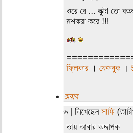
ওরে রে ... লুক্টা তো ব
মশকরা করে !!!
============
ফ্লিকার
।
ফেসবুক
।
জবাব
৬ | লিখেছেন
সাফি
(তারিখ
তায় আবার অদ্দাপক