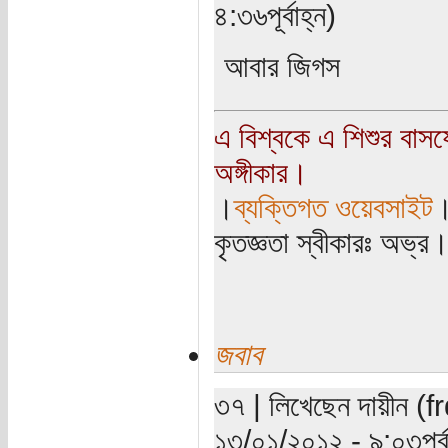
৪:৩৬পূর্বাহ্ন)
আবার জিগস
এ বিশ্বকে এ শিশুর বাস
অঙ্গীকার।
।
ব্যক্তিগত ওয়েবসাইট
কৃতজ্ঞতা স্বীকারঃ অভ্র
জবাব
৩৭ | লিখেছেন দায়ীন (f
১৩/০১/২০১২ - ৯:০৩পূর্ব