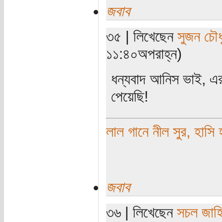
জবাব
৩৫ | লিখেছেন
সুজন চৌধ
১১:৪০অপরাহ্ন)
ধন্যবাদ আনিস ভাই, এর
পেয়েছি!
লাল গানে নীল সুর, হাসি 
জবাব
৩৬ | লিখেছেন
সচল জাহ