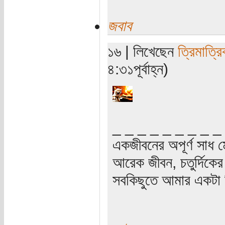
জবাব
১৬ | লিখেছেন
ত্রিমাত্র
৪:৩১পূর্বাহ্ন)
_ _ _ _ _ _ _ _ _
একজীবনের অপূর্ণ সাধ ম
আরেক জীবন, চতুর্দিকের স
সবকিছুতে আমার একটা হ