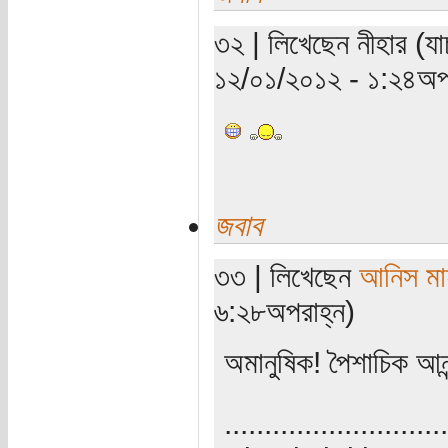
৩২ | লিখেছেন নীহার (যাচ
১২/০১/২০১২ - ১:২৪অপর
জবাব
৩৩ | লিখেছেন
আনিস মা
৬:২৮অপরাহ্ন)
অমানুষিক! পৈশাচিক আন
............................