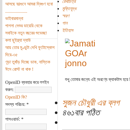
রেখাচিত্র
আসছে ফাল্গুনে আমরা দ্বিগুণ হবো
মুক্তিযুদ্ধ
...................
স্মরণ
ভাইবারমান্না
গান
পাগলা দেশুর ডায়েরি থেকে
ইতিহাস
সবাইকে নতুন বছরের শুভেচ্ছা
কলা ছুইল্ল্যা দ্যাউ
আয় তোর মুণ্ডুটা দেখি ফুটোস্কোপ
দিয়ে-৩৫
ণূড়া তুষাঁড় দিচ্ছে ডাক, নাস্তিক
ঈদে রোস্ট না খাক !
শুধু তোমার জন‌্যে এই অরণ্যে ক্যাকটাস হয়ে 
OpenID ব্যবহার করে লগইন
করুন:
OpenID কি?
সুজন চৌধুরী এর ব্লগ
সদস্য পরিচয়:
*
৪৬১বার পঠিত
পাসওয়ার্ড:
*