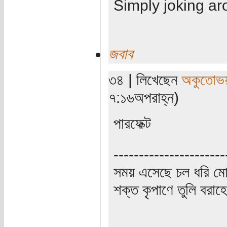
Simply joking ar
জবাব
৩৪ | লিখেছেন
অকুতোভয়
৭:১৬অপরাহ্ন)
পারফেক্ট
----------------------
সময় এসেছে চল ধরি মো
শক্ত কৃপাণে তুলি বরা