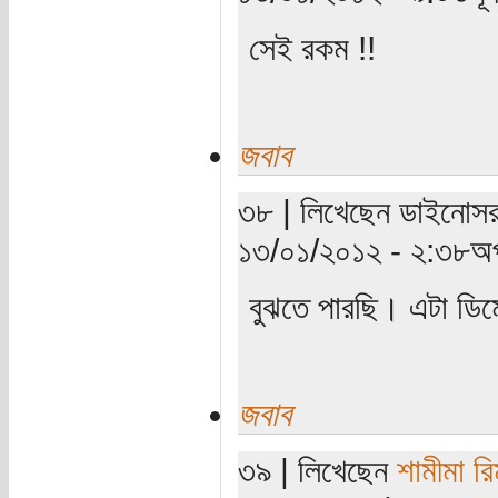
সেই রকম !!
জবাব
৩৮ | লিখেছেন ডাইনোসর 
১৩/০১/২০১২ - ২:৩৮অপ
বুঝতে পারছি। এটা ডিমে
জবাব
৩৯ | লিখেছেন
শামীমা রি