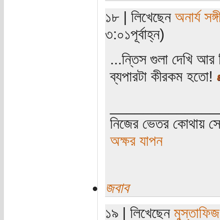
১৮ | লিখেছেন
অনার্য সঙ্
৩:০১পূর্বাহ্ন)
...ন্তিস গুলা দেখি আর চ
ব্যপারটা কীরকম হতো!
_____________
নিজের ভেতর কোথায় সে 
অক্ষর যাপন
জবাব
১৯ | লিখেছেন
মুস্তাফিজ