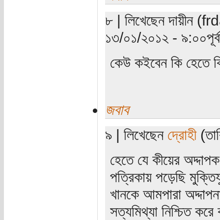
৮ | লিখেছেন দায়ীন (fr
১৩/০১/২০১২ - ৯:০০পূর্ব
কেউ কইবেন কি হেতে 
জবাব
৯ | লিখেছেন
দ্রোহী
(তার
হেতে যে কীয়ের অদ্দাপ
পত্রিকায় পড়েছি মুক্তি
খানকে আমপারা অদ্দাপন
সত্যমিথ্যা নিশ্চিত ক