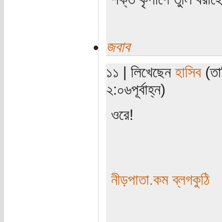
জবাব
১১ | লিখেছেন
হাসিব
(তার
২:০৬পূর্বাহ্ন)
ওরে!
নীড়পাতা.কম ব্লগকুঠি