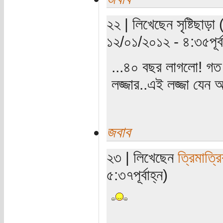
২২ | লিখেছেন সৃষ্টিছাড়া 
১২/০১/২০১২ - ৪:৩৫পূর্ব
...৪০ বছর লাগলো! গত
লজ্জার..এই লজ্জা যেন আ
জবাব
২৩ | লিখেছেন
ত্রিমাত্র
৫:৩৭পূর্বাহ্ন)