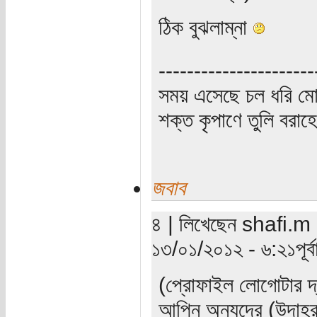
ঠিক বুঝলাম্না
----------------------
সময় এসেছে চল ধরি মো
শক্ত কৃপাণে তুলি বরা
জবাব
৪ | লিখেছেন shafi.m (য
১৩/০১/২০১২ - ৬:২১পূর্বা
(প্রোফাইল লোগোটার দ্ব
আপ্নি অন্যদের (উদাহরণ