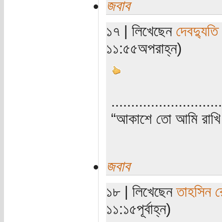
জবাব
১৭ | লিখেছেন
দেবদ্যুতি
১১:৫৫অপরাহ্ন)
............................
“আকাশে তো আমি রাখি 
জবাব
১৮ | লিখেছেন
তাহসিন র
১১:১৫পূর্বাহ্ন)