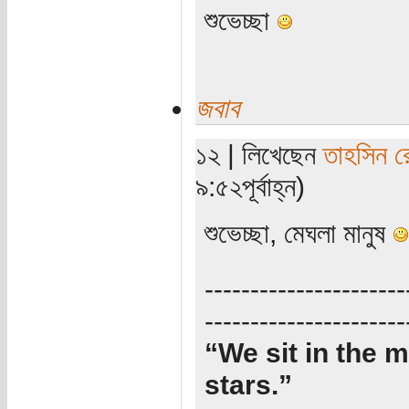
শুভেচ্ছা
জবাব
১২ | লিখেছেন
তাহসিন র
৯:৫২পূর্বাহ্ন)
শুভেচ্ছা, মেঘলা মানুষ
----------------------
----------------------
“We sit in the m
stars.”