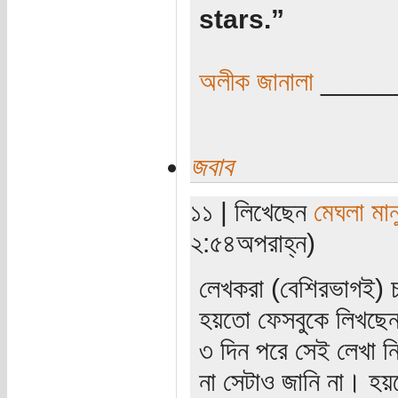
stars.”
অলীক জানালা
_____
জবাব
১১ | লিখেছেন
মেঘলা মান
২:৫৪অপরাহ্ন)
লেখকরা (বেশিরভাগই) চ
হয়তো ফেসবুকে লিখছে
৩ দিন পরে সেই লেখা ন
না সেটাও জানি না। হয়