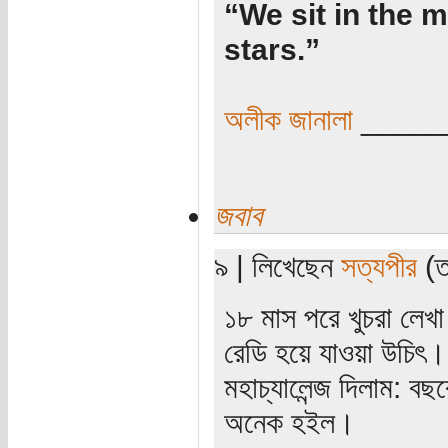
“We sit in the m
stars.”
অলীক জানালা
_____
জবাব
৯ | লিখেছেন
সত্যপীর
(তা
১৮ মাস পরে খুচরা লেখ
রেডি হয়ে যাওয়া উচিৎ। 
মহাচ্যালেন্জ দিলাম: ব
অনেক হইল।