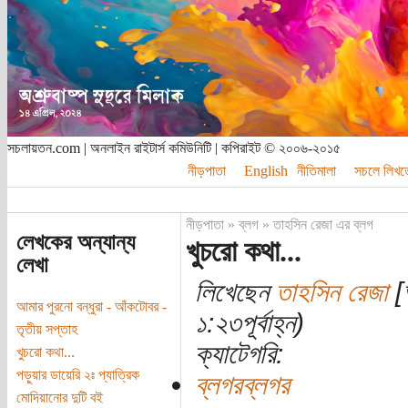
সচলায়তন.com | অনলাইন রাইটার্স কমিউনিটি | কপিরাইট © ২০০৬-২০১৫
নীড়পাতা
English
নীতিমালা
সচলে লিখত
নীড়পাতা
»
ব্লগ
»
তাহসিন রেজা এর ব্লগ
লেখকের অন্যান্য
খুচরো কথা...
লেখা
লিখেছেন
তাহসিন রেজা
[অ
আমার পুরনো বন্ধুরা - আঁকটোবর -
১:২৩পূর্বাহ্ন)
তৃতীয় সপ্তাহ
ক্যাটেগরি:
খুচরো কথা...
পড়ুয়ার ডায়েরি ২ঃ প্যাত্রিক
ব্লগরব্লগর
মোদিয়ানোর দুটি বই