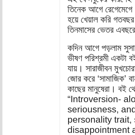
তিনেক আগে রেগেমেগে ফ
হয়ে খেয়াল করি গতবছর 
তিনমাসের ভেতর এবছরের
কদিন আগে পড়লাম সুসান
ভীষণ পরিশ্রমী একটা 
যায়। সারাজীবন মুখচোর
জোর করে ‘সামাজিক’ বা
কাছের মানুষেরা। বই থ
“Introversion- alo
seriousness, an
personality trai
disappointment an