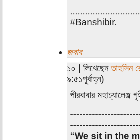
............................
#Banshibir.
জবাব
১০ | লিখেছেন
তাহসিন র
৯:৫১পূর্বাহ্ন)
পীরবাবার মহাচ্যালেঞ্জ 
----------------------
----------------------
“We sit in the m