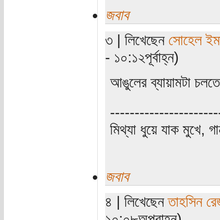
জবাব
৩ | লিখেছেন
সোহেল ইম
- ১০:১২পূর্বাহ্ন)
আঙুলের ব্যায়ামটা চলত
----------------------
মিথ্যা ধুয়ে যাক মুখে, গ
জবাব
৪ | লিখেছেন
তাহসিন রে
১০:০৮অপরাহ্ন)