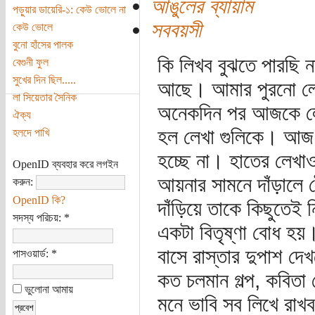
আঙুলের ব্যায়াম
পড়ুয়ার ডায়েরি-১: কেউ ভোলে না
সববয়সী
কেউ ভোলে
বুনো হাঁসের পালক
কি লিখব বুঝতে পারছি 
বেগুনী ফুল
সুখের দিন ছিল.....
আছে। আমার পুরনো লেখা
লা সিয়েতার সৈনিক
অনেকদিন পর আজকে লেখ
ঐক্য
হল লেখা গুলিকে। আজ 
হলদে পাখি
হচ্ছে না। হাতের লেখ
OpenID ব্যবহার করে লগইন
আয়নার সামনে দাঁড়ালে 
করুন:
OpenID কি?
দাঁড়িয়ে তাকে কিছুতেই 
সদস্য পরিচয়:
*
একটা বিতৃষ্ণা বোধ হয়
বাসে রাস্তার দুপাশ দ
পাসওয়ার্ড:
*
কত চলমান গল্প, কবিতা 
ভুলোনা আমায়
মনে ভাবি সব লিখে রাখ