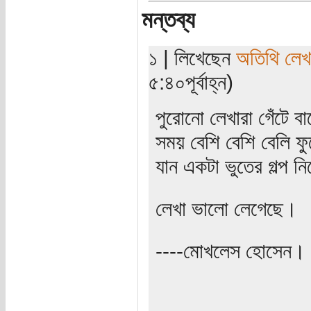
মন্তব্য
১ | লিখেছেন
অতিথি লে
৫:৪০পূর্বাহ্ন)
পুরোনো লেখারা গেঁটে বা
সময় বেশি বেশি বেলি ফ
যান একটা ভুতের গল্প 
লেখা ভালো লেগেছে।
----মোখলেস হোসেন।