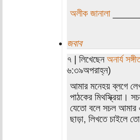
অলীক জানালা
_____
জবাব
৭ | লিখেছেন
অনার্য সঙ্গী
৬:৩৯অপরাহ্ন)
আমার মনেহয় ব্লগে লেখ
পাঠকের মিথস্ক্রিয়া। স
যেতো বলে সচল আমার এক
ছাড়া, লিখতে চাইলে তো
_____________