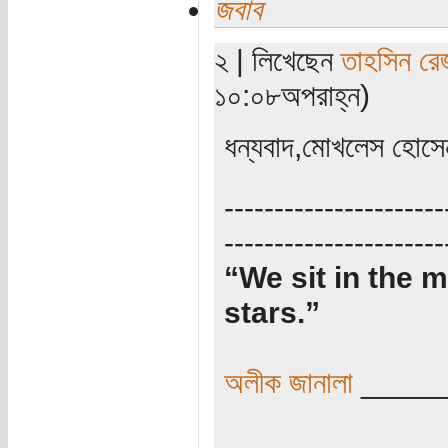
জবাব
২ | লিখেছেন
তাহসিন রে
১০:০৮অপরাহ্ন)
ধন্যবাদ,মোখলেস হোস
----------------------
----------------------
“We sit in the m
stars.”
অলীক জানালা
_____