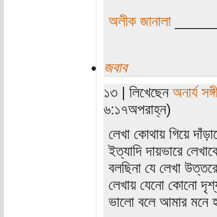
অলীক জানালা
_____
জবাব
১৩ | লিখেছেন
অনার্য সঙ্
৬:১৭অপরাহ্ন)
লেখা কোথায় গিয়ে দাঁড়
ইত্যাদি দায়ভারে লেখাক
বলছিনা যে লেখা উত্তর
লেখায় যেনো কোনো দৃশ্
ভালো বলে আমার মনে 