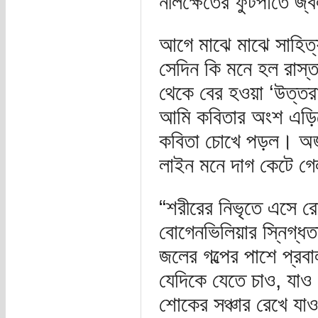
নীলক্ষেতের ফুটপাতে জ
আগে মাঝে মাঝে সাহিত
সেদিন কি মনে হল রাস্
থেকে বের হওয়া ‘উত্তর
আমি কবিতার অংশ এড়িয়
কবিতা চোখে পড়ল। অজস
লাইন মনে দাগ কেটে গে
“শরীরের নিভৃতে এসে র
বোগেনভিলিয়ার স্নিগ্ধত
জলের গল্পের পাশে প্রবা
যেদিকে যেতে চাও, যাও
শোকের সঞ্চার রেখে যাও