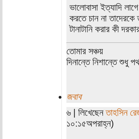
ভালোবাসা ইত্যাদি লাগ
করতে চান না তাদেরকে 
টানাটানি করার কী দরকা
তোমার সঞ্চয়
দিনান্তে নিশান্তে শুধু 
জবাব
৬ | লিখেছেন
তাহসিন রে
১০:১৫অপরাহ্ন)