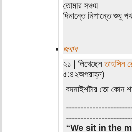
তোমার সঞ্চয়
দিনান্তে নিশান্তে শুধু 
জবাব
২১ | লিখেছেন
তাহসিন র
৫:৪২অপরাহ্ন)
বদমাইশটার তো কোন শা
----------------------
----------------------
“We sit in the m