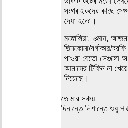
ডাকটিকিটের মতো দেখতে
সংগ্রাহকদের কাছে সেগুল
দেয়া হতো।
মঙ্গোলিয়া, ওমান, আজমা
তিনকোনা/বর্গাকার/বরফ
পাওয়া যেতো সেগুলো আস
আমাদের টিফিন না খেয়ে 
নিয়েছে।
তোমার সঞ্চয়
দিনান্তে নিশান্তে শুধু 