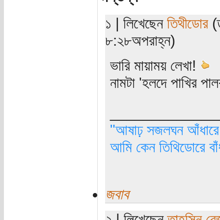
১ | লিখেছেন
তিথীডোর
(ত
৮:২৮অপরাহ্ন)
ভারি মায়াময় লেখা!
নামটা 'হলদে পাখির প
_____________
"আষাঢ় সজলঘন আঁধারে, 
আমি কেন তিথিডোরে বাঁ
জবাব
২ | লিখেছেন
তাহসিন রে