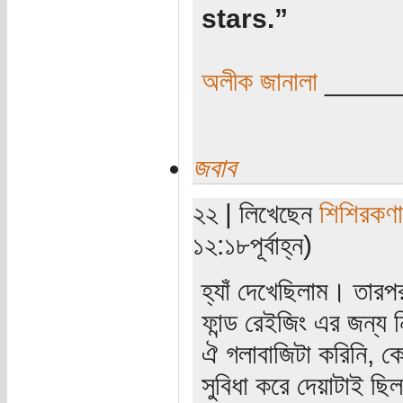
stars.”
অলীক জানালা
_____
জবাব
২২ | লিখেছেন
শিশিরকণা
১২:১৮পূর্বাহ্ন)
হ্যাঁ দেখেছিলাম। তারপ
ফান্ড রেইজিং এর জন্য ন
ঐ গলাবাজিটা করিনি, কেবল
সুবিধা করে দেয়াটাই ছিল