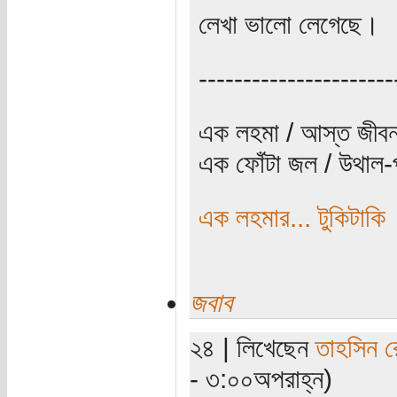
লেখা ভালো লেগেছে।
----------------------
এক লহমা / আস্ত জীবন
এক ফোঁটা জল / উথাল-প
এক লহমার... টুকিটাকি
জবাব
২৪ | লিখেছেন
তাহসিন র
- ৩:০০অপরাহ্ন)