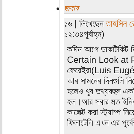
জবাব
১৬ | লিখেছেন
তাহসিন র
১২:৩৪পূর্বাহ্ন)
কদিন আগে ডাকটিকিট ন
Certain Look at P
ফেরেইরা(Luis Eugén
আর সামনের দিনগুলি নি
হলেও খুব তথ্যবহুল একট
হল।আর সবার মত ইনিও ফ
কালেক্ট করা স্ট্যাম্প ন
ফিলাটেলি এখন এর পুর্বে