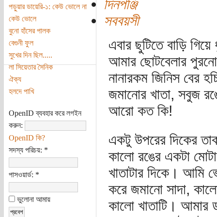
দিনপঞ্জি
পড়ুয়ার ডায়েরি-১: কেউ ভোলে না
সববয়সী
কেউ ভোলে
বুনো হাঁসের পালক
এবার ছুটিতে বাড়ি গিয়
বেগুনী ফুল
সুখের দিন ছিল.....
আমার ছোটবেলার পুরনো 
লা সিয়েতার সৈনিক
নানারকম জিনিস বের হচ
ঐক্য
জমানোর খাতা, সবুজ র
হলদে পাখি
আরো কত কি!
OpenID ব্যবহার করে লগইন
করুন:
একটু উপরের দিকের তা
OpenID কি?
সদস্য পরিচয়:
*
কালো রঙের একটা মোটাস
খাতাটার দিকে। আমি ভ
পাসওয়ার্ড:
*
করে জমানো সাদা, কালো,
ভুলোনা আমায়
কালো খাতাটি। আমার ডা