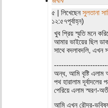
জবাব
৫ | লিখেছেন
সুলতানা সা
১২:৫৭পূর্বাহ্ন)
খুব প্রিয় স্মৃতি মনে 
আমার ভাইয়ের ছিল ডাকট
সাথে বদলাবদলি, এখন সব 
----------------------
অন্ধ, আমি বৃষ্টি এলা
পথ হারালাম দূর্বাদলের প
পেরিয়ে এলাম স্মরণ-অত
আমি এখন রৌদ্র-ভবিষ্