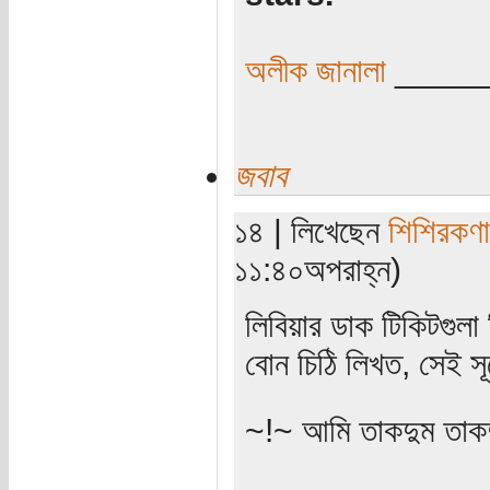
অলীক জানালা
_____
জবাব
১৪ | লিখেছেন
শিশিরকণা
১১:৪০অপরাহ্ন)
লিবিয়ার ডাক টিকিটগুলা 
বোন চিঠি লিখত, সেই স
~!~ আমি তাকদুম তাকদ