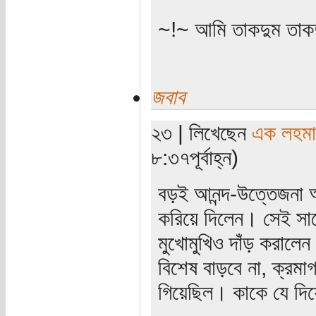
~!~ আমি তাকদুম তাকদ
জবাব
২৩ | লিখেছেন
এক লহমা
৮:৩৭পূর্বাহ্ন)
বড়ই আনন্দ-উত্তেজনা আ
করিয়ে দিলেন। সেই সাথে
মুখোমুখিও দাঁড় করালেন
বিশেষ বাড়বে না, ক্রম
গিয়েছিল। কাকে যে দিয়