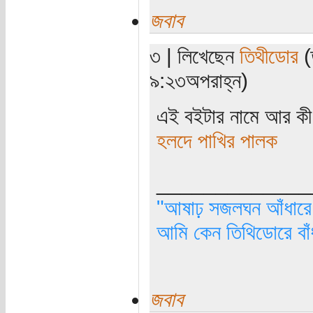
জবাব
৩ | লিখেছেন
তিথীডোর
(
৯:২৩অপরাহ্ন)
এই বইটার নামে আর কী
হলদে পাখির পালক
_____________
"আষাঢ় সজলঘন আঁধারে, 
আমি কেন তিথিডোরে বাঁ
জবাব