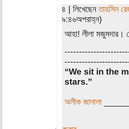
৪ | লিখেছেন
তাহসিন রে
৯:৪৬অপরাহ্ন)
আহা! লীলা মজুমদার।
----------------------
----------------------
“We sit in the m
stars.”
অলীক জানালা
_____