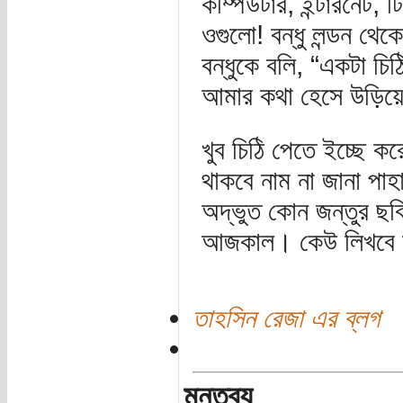
কম্পিউটার, ইন্টারনেট, 
ওগুলো! বন্ধু লন্ডন থ
বন্ধুকে বলি, “একটা চি
আমার কথা হেসে উড়িয়
খুব চিঠি পেতে ইচ্ছে
থাকবে নাম না জানা পাহ
অদ্ভুত কোন জন্তুর ছবি
আজকাল। কেউ লিখবে না
তাহসিন রেজা এর ব্লগ
মন্তব্য