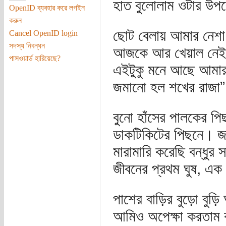
হাত বুলোলাম ওটার উপ
OpenID ব্যবহার করে লগইন
করুন
ছোট বেলায় আমার নেশা
Cancel OpenID login
সদস্য নিবন্ধন
আজকে আর খেয়াল নেই ।
পাসওয়ার্ড হারিয়েছে?
এইটুকু মনে আছে আমার 
জমানো হল শখের রাজা
বুনো হাঁসের পালকের প
ডাকটিকিটের পিছনে। জাপা
মারামারি করেছি বন্ধুর 
জীবনের প্রথম ঘুষ, এক
পাশের বাড়ির বুড়ো বু
আমিও অপেক্ষা করতাম ক