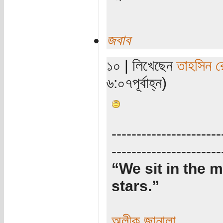
জবাব
১০ | লিখেছেন
তাহসিন র
৬:০৭পূর্বাহ্ন)
----------------------
----------------------
“We sit in the m
stars.”
অলীক জানালা
_____