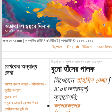
সচলায়তন.com | অনলাইন রাইটার্স কমিউনিটি | কপিরাইট © ২০০৬-২০১৫
নীড়পাতা
English
নীতিমালা
সচলে লিখত
নীড়পাতা
»
ব্লগ
»
তাহসিন রেজা এর ব্লগ
লেখকের অন্যান্য
বুনো হাঁসের পালক
লেখা
লিখেছেন
তাহসিন রেজা
[
আমার পুরনো বন্ধুরা - আঁকটোবর -
৪:০৪অপরাহ্ন)
তৃতীয় সপ্তাহ
ক্যাটেগরি:
খুচরো কথা...
পড়ুয়ার ডায়েরি ২ঃ প্যাত্রিক
ব্লগরব্লগর
মোদিয়ানোর দুটি বই