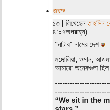
জবাব
১৩ | লিখেছেন
তাহসিন র
৪:০৭অপরাহ্ন)
"নাটাব" নামের দেশ
মঙ্গোলিয়া, ওমান, আজম
আমারো অনেকগুলা ছিল। 
----------------------
----------------------
“We sit in the m
stars.”