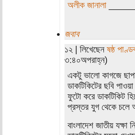
অলীক জানালা
_____
জবাব
১২ | লিখেছেন
ষষ্ঠ পাণ্ড
৩:৪০অপরাহ্ন)
একটু ভালো কাগজে ছাপ
ডাকটিকিটের ছবি পাওয়া
ফুটো করে ডাকটিকিট হিস
প্রস্তর যুগ থেকে চল
বাংলাদেশ জাতীয় যক্ষা 