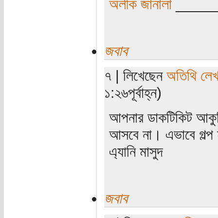
অলীক জানালা
_____
জবাব
৭ | লিখেছেন
অতিথি লে
১:২৬পূর্বাহ্ন)
আপনার ডাকটিকিট আকু
আসবে না। এভাবে গল্প হ
এ্যানি মাসুদ
জবাব