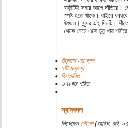
সরকারী পার্কের কাঁকর বিছান
বাড়ীটিই সবার আগে দাঁড়িয়ে। বে
স্পষ্ট হতে থাকে। বাইরে ধবধব
উজ্জল। সুন্দর এই দিনটি। শ
থেকে নেমে এসে চুমু খায় শরীর
তীরন্দাজ এর ব্লগ
৯টি মন্তব্য
বিস্তারিত...
৩৭৯বার পঠিত
স্বাদবদল
লিখেছেন
গৌতম
(তারিখ: রবি, ০