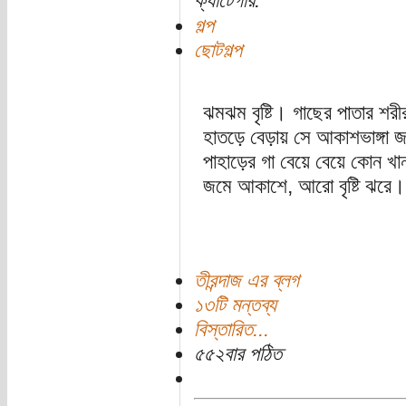
ক্যাটেগরি:
গল্প
ছোটগল্প
ঝমঝম বৃষ্টি। গাছের পাতার শরীর
হাতড়ে বেড়ায় সে আকাশভাঙ্গা জল
পাহাড়ের গা বেয়ে বেয়ে কোন খা
জমে আকাশে, আরো বৃষ্টি ঝরে।
তীরন্দাজ এর ব্লগ
১৩টি মন্তব্য
বিস্তারিত...
৫৫২বার পঠিত