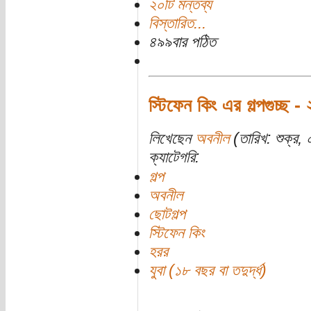
২০টি মন্তব্য
বিস্তারিত...
৪৯৯বার পঠিত
স্টিফেন কিং এর গল্পগুচ্ছ - 
লিখেছেন
অবনীল
(তারিখ: শুক্র,
ক্যাটেগরি:
গল্প
অবনীল
ছোটগল্প
স্টিফেন কিং
হরর
যুবা (১৮ বছর বা তদুর্দ্ধ)