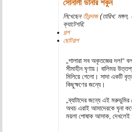
সোনালী ডানার শকুন
লিখেছেন
তীরন্দাজ
(তারিখ: মঙ্গল, 
ক্যাটেগরি:
গল্প
ছোটগল্প
„শালারা সব অকৃতজ্ঞের দল!“ ব
সীমাহীন ঘৃণায়। বালিময় উত্তপ্ত
মিলিয়ে গেলো। সাদা একটি বৃত্
কিছুক্ষণের জন্যে।
„ব্যাটাদের জন্যে এই মরুভুমি
অথচ এরাই আমাদেরকে ঘৃনা করে!
ময়লা পোষাক আসাক, দেখলেই ড