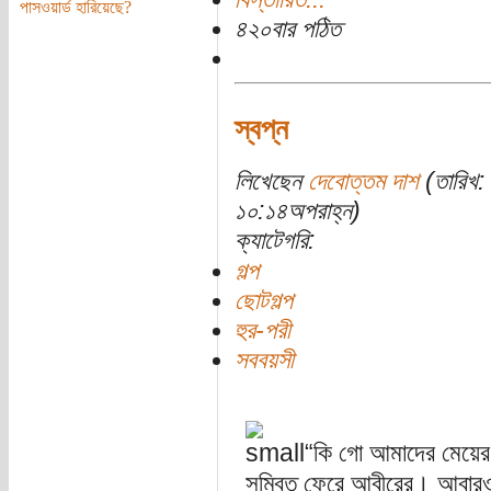
পাসওয়ার্ড হারিয়েছে?
৪২০বার পঠিত
স্বপ্ন
লিখেছেন
দেবোত্তম দাশ
(তারিখ: 
১০:১৪অপরাহ্ন)
ক্যাটেগরি:
গল্প
ছোটগল্প
হুর-পরী
সববয়সী
“কি গো আমাদের মেয়ের 
সম্বিত ফেরে আবীরের। আবারও 