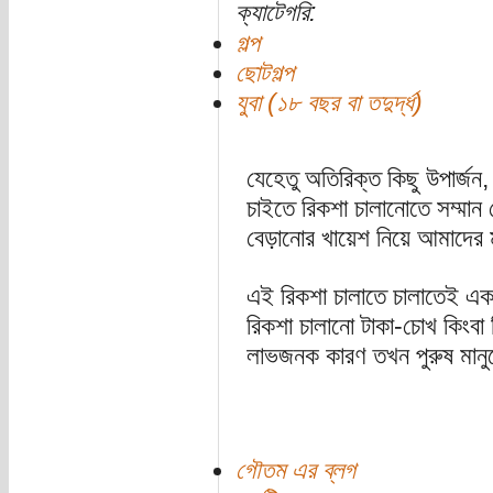
ক্যাটেগরি:
গল্প
ছোটগল্প
যুবা (১৮ বছর বা তদুর্দ্ধ)
যেহেতু অতিরিক্ত কিছু উপার্জন
চাইতে রিকশা চালানোতে সম্মান
বেড়ানোর খায়েশ নিয়ে আমাদের মন
এই রিকশা চালাতে চালাতেই একদ
রিকশা চালানো টাকা-চোখ কিংবা 
লাভজনক কারণ তখন পুরুষ মানুষ
গৌতম এর ব্লগ