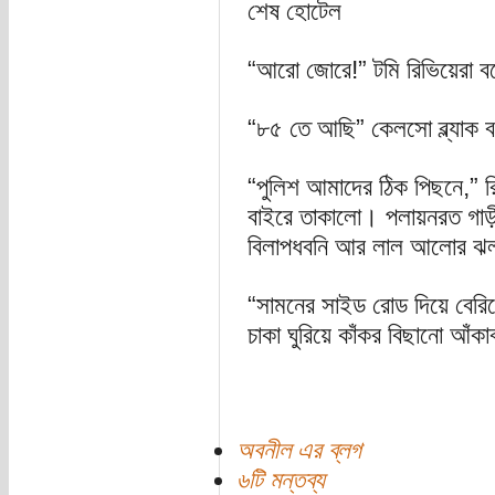
শেষ হোটেল
“আরো জোরে!” টমি রিভিয়েরা
“৮৫ তে আছি” কেলসো ব্ল্যাক
“পুলিশ আমাদের ঠিক পিছনে,” 
বাইরে তাকালো। পলায়নরত গাড়ী
বিলাপধবনি আর লাল আলোর ঝলক
“সামনের সাইড রোড দিয়ে বেরিয়ে
চাকা ঘুরিয়ে কাঁকর বিছানো আঁক
অবনীল এর ব্লগ
৬টি মন্তব্য