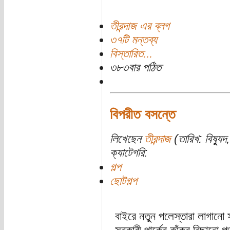
তীরন্দাজ এর ব্লগ
৩৭টি মন্তব্য
বিস্তারিত...
৩৮৩বার পঠিত
বিপরীত বসন্তে
লিখেছেন
তীরন্দাজ
(তারিখ: বিষ্যু
ক্যাটেগরি:
গল্প
ছোটগল্প
বাইরে নতুন পলেস্তারা লাগানো