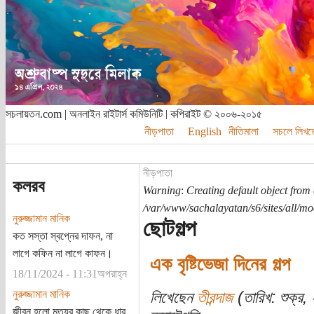
সচলায়তন.com | অনলাইন রাইটার্স কমিউনিটি | কপিরাইট © ২০০৬-২০১৫
নীড়পাতা
English
নীতিমালা
সচলে লিখত
নীড়পাতা
কলরব
Warning
:
Creating default object from
/var/www/sachalayatan/s6/sites/all/m
নুরুজ্জামান মানিক
ছোটগল্প
কত সস্তা স্বপ্নের দাফন, না
লাগে কফিন না লাগে কাফন।
এক বৃষ্টিভেজা দিনের গল্প
18/11/2024 - 11:31অপরাহ্ন
নুরুজ্জামান মানিক
লিখেছেন
তীরন্দাজ
(তারিখ: শুক্র
জীবন হলো মৃত্যুর কাছ থেকে ধার