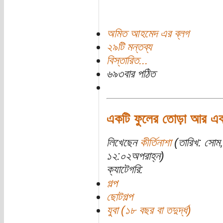
অমিত আহমেদ এর ব্লগ
২৯টি মন্তব্য
বিস্তারিত...
৬৯৩বার পঠিত
একটি ফুলের তোড়া আর এক
লিখেছেন
কীর্তিনাশা
(তারিখ: সোম
১২:০২অপরাহ্ন)
ক্যাটেগরি:
গল্প
ছোটগল্প
যুবা (১৮ বছর বা তদুর্দ্ধ)