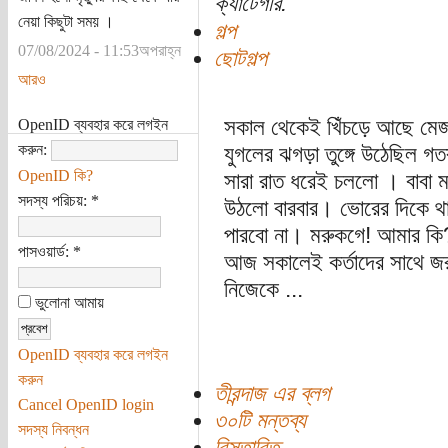
ক্যাটেগরি:
নেয়া কিছুটা সময় ।
গল্প
07/08/2024 - 11:53অপরাহ্ন
ছোটগল্প
আরও
সকাল থেকেই খিঁচড়ে আছে মেজ
OpenID ব্যবহার করে লগইন
করুন:
যুগলের ঝগড়া তুঙ্গে উঠেছিল গ
OpenID কি?
সারা রাত ধরেই চললো । বাবা ম
সদস্য পরিচয়:
*
উঠলো বারবার। ভোরের দিকে থ
পারবো না। মরুকগে! আমার কি?
পাসওয়ার্ড:
*
আজ সকালেই কর্তাদের সাথে জর
নিজেকে ...
ভুলোনা আমায়
OpenID ব্যবহার করে লগইন
করুন
তীরন্দাজ এর ব্লগ
Cancel OpenID login
৩০টি মন্তব্য
সদস্য নিবন্ধন
বিস্তারিত...