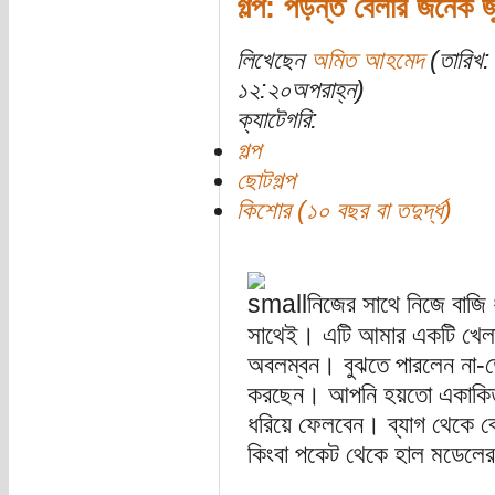
গল্প: পড়ন্ত বেলার জনৈক জ
লিখেছেন
অমিত আহমেদ
(তারিখ: 
১২:২০অপরাহ্ন)
ক্যাটেগরি:
গল্প
ছোটগল্প
কিশোর (১০ বছর বা তদুর্দ্ধ)
নিজের সাথে নিজে বাজি
সাথেই। এটি আমার একটি খেলা
অবলম্বন। বুঝতে পারলেন না-তো
করছেন। আপনি হয়তো একাকিত্ব
ধরিয়ে ফেলবেন। ব্যাগ থেকে ব
কিংবা পকেট থেকে হাল মডেলে