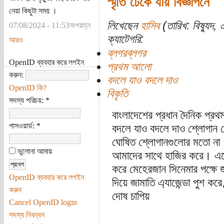
স্মৃতি ঢেকে যায় বিজ্ঞাপনে
নেয়া কিছুটা সময় ।
লিখেছেন
হাসিব
(তারিখ: বিষ্যুদ, 
07/08/2024 - 11:53অপরাহ্ন
ক্যাটেগরি:
আরও
ব্লগরব্লগর
OpenID ব্যবহার করে লগইন
প্রথম আলো
করুন:
বদলে যাও বদলে দাও
OpenID কি?
বিকৃতি
সদস্য পরিচয়:
*
বাংলাদেশের প্রধান দৈনিক প্র
পাসওয়ার্ড:
*
বদলে যাও বদলে দাও শ্লোগান দে
ঘোষিত শ্লোগানগুলোর মতো না
ভুলোনা আমায়
আমাদের সাথে হাজির করে। এদের
করে মেহেরজান সিনেমার পক্ষে জা
OpenID ব্যবহার করে লগইন
দিয়ে জামাতি এ্যাজেন্ডা পুশ ক
করুন
দোষ চাপিয়
Cancel OpenID login
সদস্য নিবন্ধন