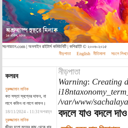
সচলায়তন.com | অনলাইন রাইটার্স কমিউনিটি | কপিরাইট © ২০০৬-২০১৫
নীড়পাতা
English
নীতিমালা
সচলে লিখত
নীড়পাতা
কলরব
Warning
:
Creating d
নুরুজ্জামান মানিক
i18ntaxonomy_term
কত সস্তা স্বপ্নের দাফন, না
/var/www/sachalayat
লাগে কফিন না লাগে কাফন।
বদলে যাও বদলে দাও
18/11/2024 - 11:31অপরাহ্ন
নুরুজ্জামান মানিক
জীবন হলো মৃত্যুর কাছ থেকে ধার