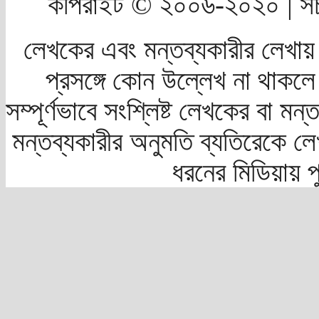
কপিরাইট © ২০০৬-২০২০ | সচ
লেখকের এবং মন্তব্যকারীর লেখায়
প্রসঙ্গে কোন উল্লেখ না থাকলে স
সম্পূর্ণভাবে সংশ্লিষ্ট লেখকের বা মন
মন্তব্যকারীর অনুমতি ব্যতিরেকে লে
ধরনের মিডিয়ায় 