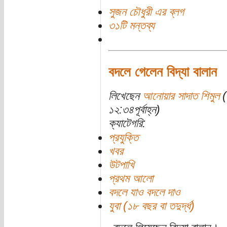
সুজন চৌধুরী এর ব্লগ
৩১টি মন্তব্য
বদলে গেলেন বিদ্যা বালান
লিখেছেন
আনোয়ার সাদাত শিমুল
(
১২:৩৪পূর্বাহ্ন)
ক্যাটেগরি:
প্রযুক্তি
খবর
উটপাখি
প্রথম আলো
বদলে যাও বদলে দাও
যুবা (১৮ বছর বা তদুর্দ্ধ)