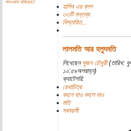
পাসওয়ার্ড হারিয়েছে?
হাসিব এর ব্লগ
৩৩টি মন্তব্য
বিস্তারিত...
লালমতি আর হলুদমতি
লিখেছেন
সুজন চৌধুরী
(তারিখ: ব
১০:৫৯অপরাহ্ন)
ক্যাটেগরি:
রেখাচিত্র
বদলে যাও বদলে দাও
মতি
সববয়সী