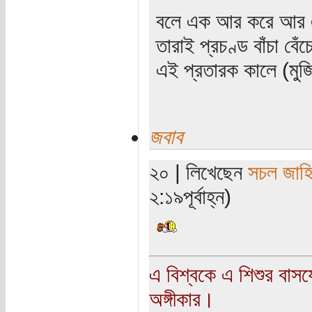
বলে এক আর করে আর 
তারাই প্রচণ্ড বাঁচা বে
এই প্রতারক কালে (মুজ
জবাব
২০ | লিখেছেন
সচল জাহ
২:১৯পূর্বাহ্ন)
এ বিশ্বকে এ শিশুর বাস
অঙ্গীকার।