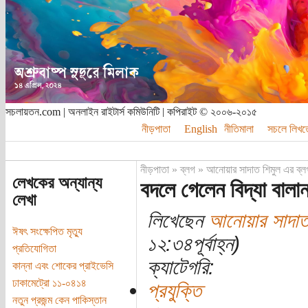
সচলায়তন.com | অনলাইন রাইটার্স কমিউনিটি | কপিরাইট © ২০০৬-২০১৫
নীড়পাতা
English
নীতিমালা
সচলে লিখত
নীড়পাতা
»
ব্লগ
»
আনোয়ার সাদাত শিমুল এর ব্ল
লেখকের অন্যান্য
বদলে গেলেন বিদ্যা বালা
লেখা
লিখেছেন
আনোয়ার সাদাত
ঈষৎ সংক্ষেপিত মৃত্যু
১২:৩৪পূর্বাহ্ন)
প্রতিযোগিতা
ক্যাটেগরি:
কান্না এবং শোকের প্রাইভেসি
ঢাকামেট্রো ১১-০৪১৪
প্রযুক্তি
নতুন প্রজন্ম কেন পাকিস্তান