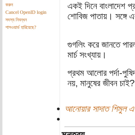
একই দিনে বাংলাদেশ প্
করুন
Cancel OpenID login
শোবিজ পাতায়। সঙ্গে 
সদস্য নিবন্ধন
পাসওয়ার্ড হারিয়েছে?
গুগলিং করে জানতে পার
মার্চ সংখ্যায়।
প্রথম আলোর পর্দা-পুষি
নয়, মানুষের জীবন চাই?
আনোয়ার সাদাত শিমুল এর
মন্তব্য