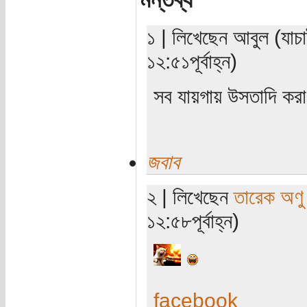
১ | লিখেছেন আবুল (যাচ
১২:৫১পূর্বাহ্ন)
সব যায়গায় উসতাদি করা য
জবাব
২ | লিখেছেন
তারেক অণু
১২:৫৮পূর্বাহ্ন)
facebook