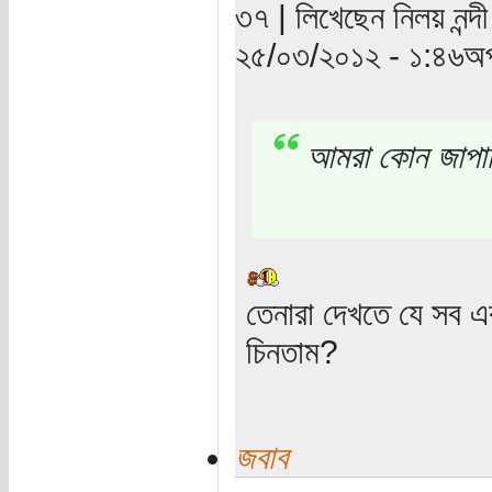
৩৭ | লিখেছেন নিলয় নন্দী
২৫/০৩/২০১২ - ১:৪৬অপ
আমরা কোন জাপানি
তেনারা দেখতে যে সব
চিনতাম?
জবাব