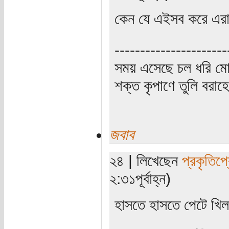
কেন যে এইসব করে এরা
----------------------
সময় এসেছে চল ধরি মো
শক্ত কৃপাণে তুলি বরা
জবাব
২৪ | লিখেছেন
প্রকৃতিপ্
২:৩১পূর্বাহ্ন)
হাসতে হাসতে পেটে খি