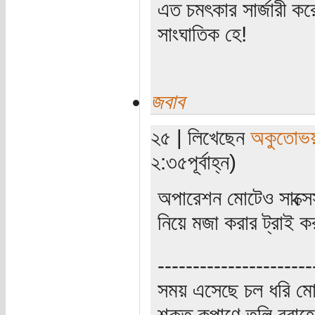
এত চমৎকার সার্জারী ক
সাংঘাতিক হে!
জবাব
২৫ | লিখেছেন
অকুতোভয়
২:৩৫পূর্বাহ্ন)
অপারেশন মোটেও সাক্সে
নিয়ে মজা করার ট্রাই 
----------------------
সময় এসেছে চল ধরি মো
শক্ত কৃপাণে তুলি বরা