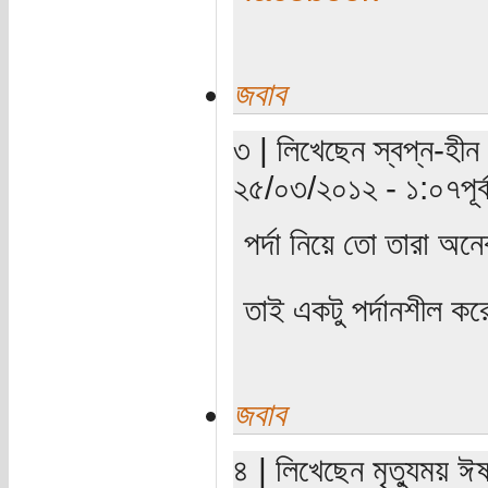
জবাব
৩ | লিখেছেন স্বপ্ন-হীন 
২৫/০৩/২০১২ - ১:০৭পূর্ব
পর্দা নিয়ে তো তারা অ
তাই একটু পর্দানশীল ক
জবাব
৪ | লিখেছেন মৃত্যুময় ঈ