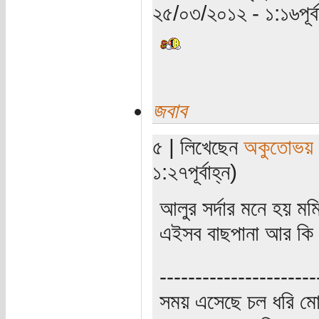
২৫/০৩/২০১২ - ১:১৬পূর্বা
জবাব
৫ | লিখেছেন
অকুতোভয় 
১:২৭পূর্বাহ্ন)
আলুর সর্দার মনে হয় মম
এইসব বাছপানা আর কি
----------------------
সময় এসেছে চল ধরি মো