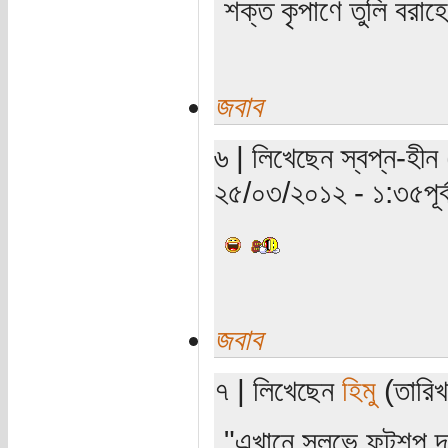
শক্ত কৃপাণে তুলি বরা
জবাব
৬ | লিখেছেন স্বপ্ন-হীন 
২৫/০৩/২০১২ - ১:৩৫পূর্ব
জবাব
৭ | লিখেছেন
হিমু
(তারিখ:
"এখানে সুলভে ফটুশপ দ