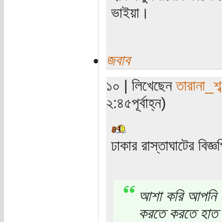
ভাইয়া।
জবাব
১০ | লিখেছেন
তারানা_শব
২:৪৫পূর্বাহ্ন)
ঢাকার রাস্তাঘাটের বিজ্
আশা করি আপনি একদ
করতে করতে হাত প