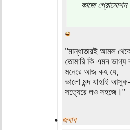
কাজে প্রোমোশন
"মান্ধাতারই আমল থে
তোমারি কি এমন ভাগ্য 
মনেরে আজ কহ যে,
ভালো মন্দ যাহাই আসুক
সত্যেরে লও সহজে।"
জবাব