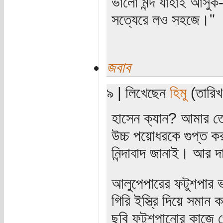
ভালো মন্দ যাহাই আসুক
সত্যেরে লও সহজে।"
জবাব
৯ | লিখেছেন
হিমু
(তারিখ:
হাসেন ক্যান? আমার ত
উচ্চ পয়োধরকে গুপ্ত কর
নিন্দাবাদ জানাই। আর দ
আলুপেপারের ফটুশপার ভ
গিরি ইস্ত্রি দিয়ে সমান
ছবি ফটুশপানোর কাজে 