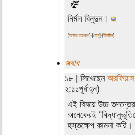
নির্মল বিনুদুন।
[
আমার চারপাশ
]-[
ফেবু
]-[
টিনটিন
]
জবাব
১৮ | লিখেছেন
অরফিয়াস
২:১১পূর্বাহ্ন)
এই বিষয়ে উচ্চ তদন্তে
অনেকেরই "বিদ্যানুভূত
হস্তক্ষেপ কামনা করি।