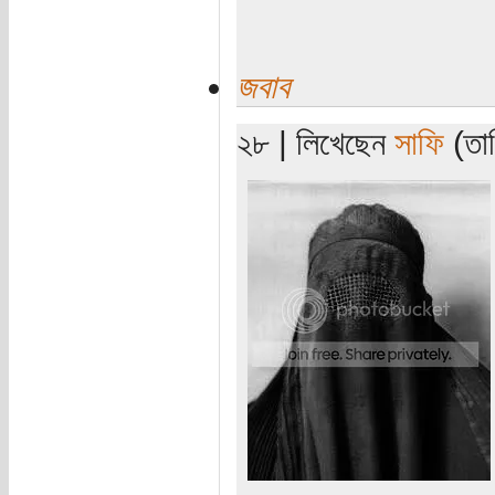
জবাব
২৮ | লিখেছেন
সাফি
(তার