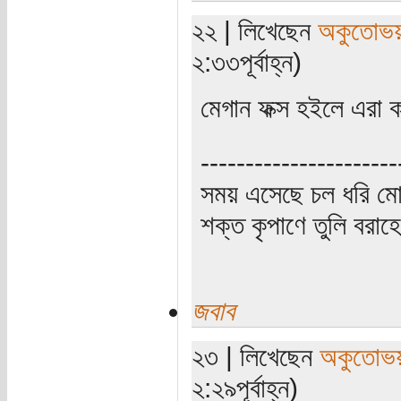
২২ | লিখেছেন
অকুতোভয়
২:৩৩পূর্বাহ্ন)
মেগান ফক্স হইলে এরা 
----------------------
সময় এসেছে চল ধরি মো
শক্ত কৃপাণে তুলি বরা
জবাব
২৩ | লিখেছেন
অকুতোভয়
২:২৯পূর্বাহ্ন)