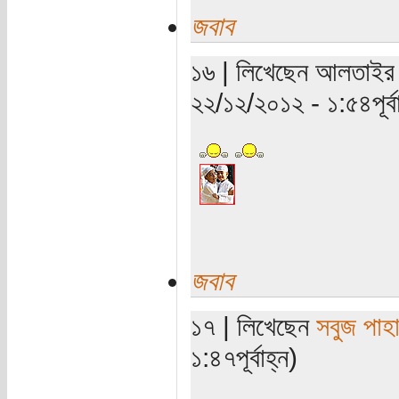
জবাব
১৬ | লিখেছেন আলতাইর (
২২/১২/২০১২ - ১:৫৪পূর্বা
জবাব
১৭ | লিখেছেন
সবুজ পাহা
১:৪৭পূর্বাহ্ন)