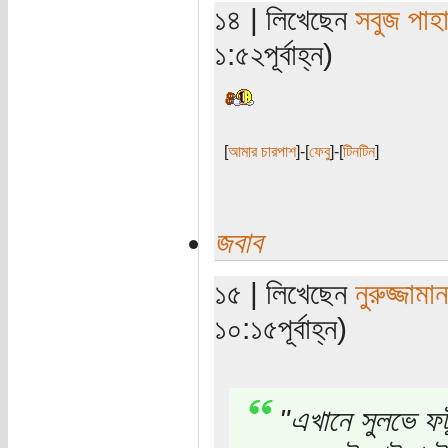
১৪ | লিখেছেন
সবুজ পাহা
১:৫২পূর্বাহ্ন)
[
আমার চারপাশ
]-[
ফেবু
]-[
টিনটিন
]
জবাব
১৫ | লিখেছেন
নুরুজ্জামা
১০:১৫পূর্বাহ্ন)
"এখানে সুলভে ফট