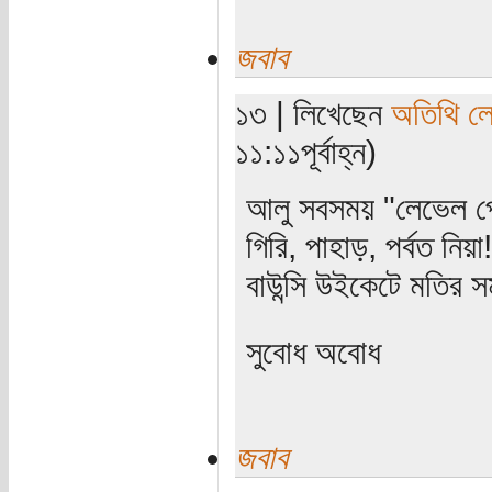
জবাব
১৩ | লিখেছেন
অতিথি ল
১১:১১পূর্বাহ্ন)
আলু সবসময় "লেভেল প্লে
গিরি, পাহাড়, পর্বত নিয়া!
বাউন্সি উইকেটে মতির সম
সুবোধ অবোধ
জবাব