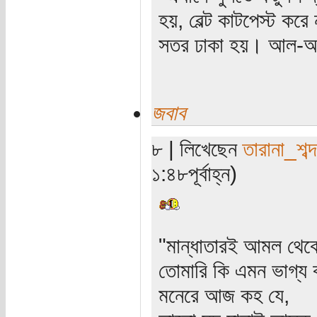
হয়, বেল্ট কাটপেস্ট করে
সতর ঢাকা হয়। আল-
জবাব
৮ | লিখেছেন
তারানা_শব্দ
১:৪৮পূর্বাহ্ন)
"মান্ধাতারই আমল থে
তোমারি কি এমন ভাগ্য 
মনেরে আজ কহ যে,