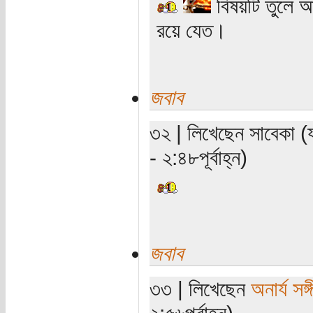
বিষয়টি তুলে আ
রয়ে যেত।
জবাব
৩২ | লিখেছেন সাবেকা (
- ২:৪৮পূর্বাহ্ন)
জবাব
৩৩ | লিখেছেন
অনার্য সঙ্
২:৫৬পূর্বাহ্ন)