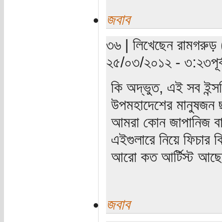
জবাব
৩৬ | লিখেছেন রামগরুড় (
২৫/০৩/২০১২ - ৩:২৩পূর্ব
কি অদ্ভুত, এই সব ইন্সগ্
উপমহাদেশের মানুষজন 
আমরা কোন জাপানিজ বা ক
এইগুলারে নিয়ে ফিচার 
আরো কত আর্টিস্ট আছে,
জবাব