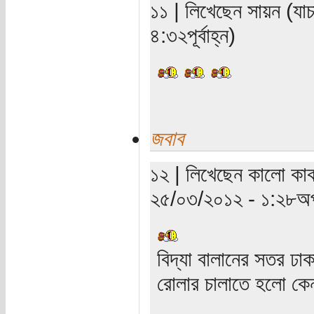
১১ | লিখেছেন সায়ন (যা
৪:৩২পূর্বাহ্ন)
জবাব
১২ | লিখেছেন কালো কাক
২৫/০৩/২০১২ - ১:২৮অপ
বিদ্যা বালানের সতর ঢ
রোলার চালাতে হলো ক