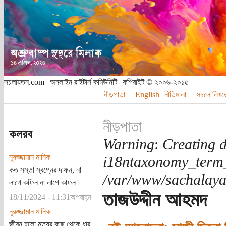
সচলায়তন.com | অনলাইন রাইটার্স কমিউনিটি | কপিরাইট © ২০০৬-২০১৫
নীড়পাতা
English
নীতিমালা
সচলে লিখত
নীড়পাতা
কলরব
Warning
:
Creating d
নুরুজ্জামান মানিক
i18ntaxonomy_term
কত সস্তা স্বপ্নের দাফন, না
/var/www/sachalayat
লাগে কফিন না লাগে কাফন।
তাজউদ্দীন আহমদ
18/11/2024 - 11:31অপরাহ্ন
নুরুজ্জামান মানিক
জীবন হলো মৃত্যুর কাছ থেকে ধার