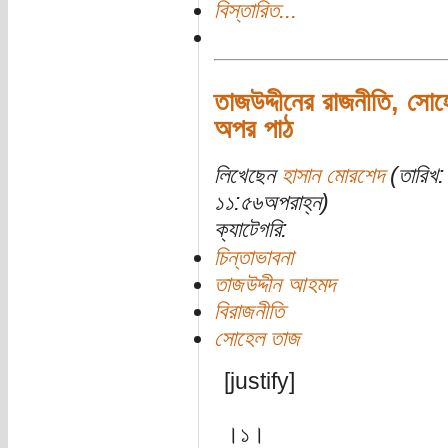
বিস্তারিত...
তাজউদ্দীনের রাজনীতি, সো
অপর পাঠ
লিখেছেন
হাসান মোরশেদ
(তারিখ: 
১১:৫৬অপরাহ্ন)
ক্যাটেগরি:
চিন্তাভাবনা
তাজউদ্দীন আহমদ
বিরাজনীতি
সোহেল তাজ
[justify]
।১।