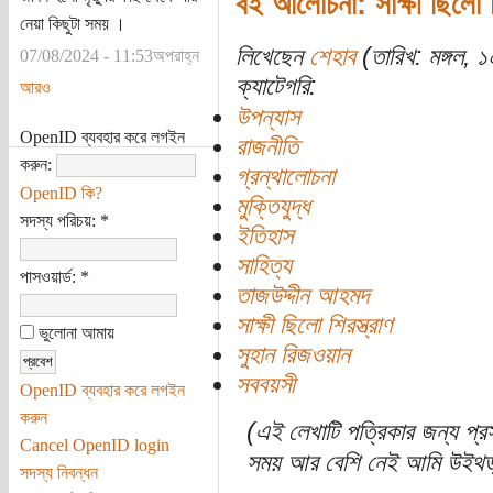
বই আলোচনা: সাক্ষী ছিলো শি
নেয়া কিছুটা সময় ।
লিখেছেন
শেহাব
(তারিখ: মঙ্গল, ১
07/08/2024 - 11:53অপরাহ্ন
ক্যাটেগরি:
আরও
উপন্যাস
OpenID ব্যবহার করে লগইন
রাজনীতি
করুন:
গ্রন্থালোচনা
OpenID কি?
মুক্তিযুদ্ধ
সদস্য পরিচয়:
*
ইতিহাস
সাহিত্য
পাসওয়ার্ড:
*
তাজউদ্দীন আহমদ
সাক্ষী ছিলো শিরস্ত্রাণ
ভুলোনা আমায়
সুহান রিজওয়ান
সববয়সী
OpenID ব্যবহার করে লগইন
করুন
(এই লেখাটি পত্রিকার জন্য প্র
Cancel OpenID login
সময় আর বেশি নেই আমি উইথড্
সদস্য নিবন্ধন