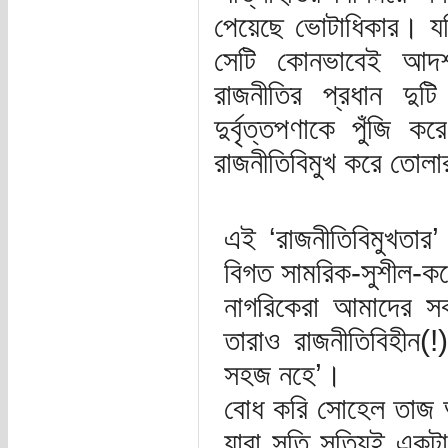
পেয়েছে ভোটাধিকার। যদ
সেটি কোনভাবেই আদর্শ 
রাজনীতির প্রধান দুট
দুর্বৃত্তপণাকে পুঁজি 
রাজনীতিবিমুখ করে তোলা
এই ‘রাজনীতিবিমুখতার’ 
বিগত সামরিক-সুশীল-কর্প
নাগরিকেরা আমাদের সকল
তারাও রাজনীতিবিহীন
সহজ নহে’।
বোধ করি সোহেল তাজ আ
যারা সতি সত্যিই একটা 