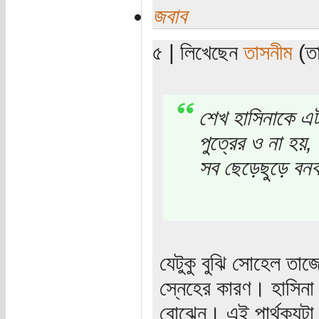
জবাব
৫ | লিখেছেন
তাসনীম
(তা
শেখ হাসিনাকে এটা
পুত্রের ও না হয়,
সব ছেড়েছুড়ে বন
যেটুকু বুঝি সোহেল তাজে
স্নেহের কারণ। হাসিনা 
বোঝেন। এই পার্থক্যটা 