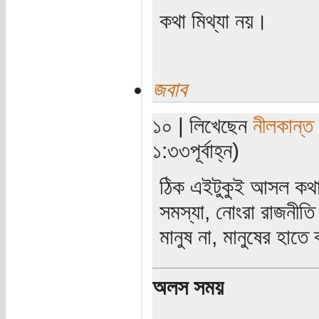
কথা মিথ্যা নয়।
জবাব
১০ | লিখেছেন
নীলকান্ত
১:৩৩পূর্বাহ্ন)
ঠিক এইটুকুই আসল কথা
সমস্যা, নোংরা রাজনীত
মানুষ না, মানুষের হাত
অলস সময়