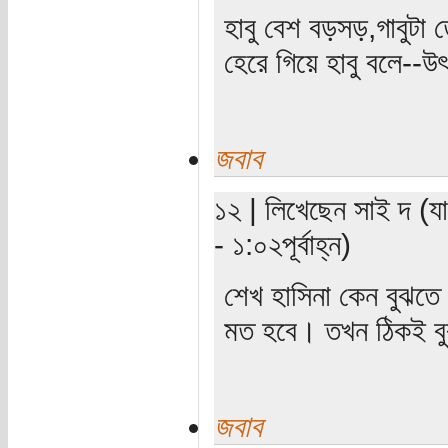
হাবু বেশ বড়সড়,গাবুটা ত
হেরে গিয়ে হাবু বলে--উৎ
জবাব
১২ | লিখেছেন সাই দ (য
- ১:০২পূর্বাহ্ন)
শেখ হাসিনা কেন বুঝতে
মত হবে। তখন ঠিকই ব
জবাব