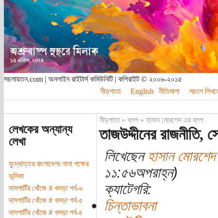
সচলায়তন.com | অনলাইন রাইটার্স কমিউনিটি | কপিরাইট © ২০০৬-২০১৫
নীড়পাতা
English
নীতিমালা
সচলে লিখত
নীড়পাতা
»
ব্লগ
»
হাসান মোরশেদ এর ব্লগ
লেখকের অন্যান্য
তাজউদ্দীনের রাজনীতি, 
লেখা
লিখেছেন
হাসান মোরশেদ
যুদ্ধোত্তর বাংলাদেশঃ নানা পক্ষের
১১:৫৬অপরাহ্ন)
ভূমিকা
ক্যাটেগরি:
দাসপার্টির খোঁজে # খসড়া পর্ব-৬
দাসপার্টির খোঁজে # খসড়া পর্ব-৫
চিন্তাভাবনা
দাসপার্টির খোঁজে # খসড়া পর্ব-৪