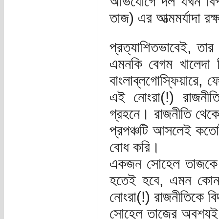
অভিযোগে দল যখন বি
তাজ) এর আত্মমর্যাদা রক্ষা
প্রত্যাশিতভাবেই, তার
এমনকি বেগম খালেদা জ
বাংলাব্লগোস্ফিয়ারে, 
এই নোংরা(!) রাজনীতি 
গ্রহনে। রাজনীতি থেক
প্রপঞ্চটি আসলেই কতোটু
বোধ করি।
একজন সোহেল তাজকে ত
হতেই হবে, এমন কোন 
নোংরা(!) রাজনীতিকে বিদ
সোহেল তাজের অবশ্যই 