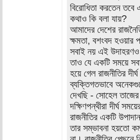
বিরোধিতা করতেন তবে এ
কথাও কি বলা যায়?
আমাদের দেশের রাজনৈতিক
ক্ষমতা, বশংবদ হওয়ার প
সবাই নয় এই উদাহরণও 
তাও যে একটি সময়ে সবাই
হয়ে গেল রাজনীতির দীর্
ব্যক্তিগতভাবে অনেকগুল
দেখছি - সোহেল তাজের
দক্ষিণপন্থীরা দীর্ঘ স
রাজনীতির একটি উপাদা
তার সম্ভাবনা হয়তো কম
না। রাজনীতির পেছনে নি