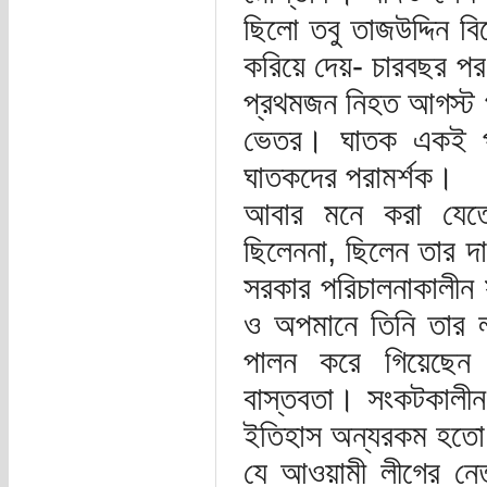
ছিলো তবু তাজউদ্দিন ব
করিয়ে দেয়- চারবছর প
প্রথমজন নিহত আগস্ট প
ভেতর। ঘাতক একই পক্
ঘাতকদের পরামর্শক।
আবার মনে করা যেতে প
ছিলেননা, ছিলেন তার দা
সরকার পরিচালনাকালীন 
ও অপমানে তিনি তার লক
পালন করে গিয়েছেন 
বাস্তবতা। সংকটকালীন
ইতিহাস অন্যরকম হতো,
যে আওয়ামী লীগের নেতৃ