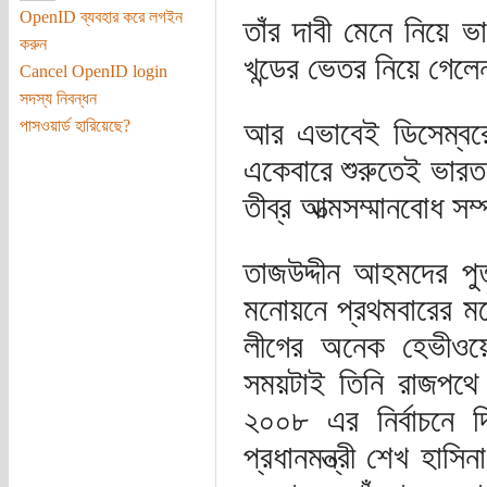
OpenID ব্যবহার করে লগইন
তাঁর দাবী মেনে নিয়ে ভ
করুন
খন্ডের ভেতর নিয়ে গেল
Cancel OpenID login
সদস্য নিবন্ধন
আর এভাবেই ডিসেম্বরের
পাসওয়ার্ড হারিয়েছে?
একেবারে শুরুতেই ভারত 
তীব্র আত্মসম্মানবোধ 
তাজউদ্দীন আহমদের প
মনোয়নে প্রথমবারের ম
লীগের অনেক হেভীওয়ে
সময়টাই তিনি রাজপথে 
২০০৮ এর নির্বাচনে দ
প্রধানমন্ত্রী শেখ হাসিনা