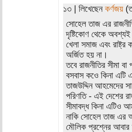
১৩ | লিখেছেন
কর্ণজয়
(তা
সোহেল তাজ এর রাজনীত
দৃষ্টিকোণ থেকে অবশ্যই 
খেলা সমাজ এবং রাষ্ট্র
অর্জিত হয় না।
তবে রাজনীতির সীমা বা প
বসবাস কওে কিনা এটি এ
তাজউদ্দিন আহমেদের সাথে
পরিণতি - এই দেশের রা
সীমাবদ্ধ কিনা এটিও আ
নাকি সোহেল তাজ এর অ
মৌলিক প্রশ্নের আবার