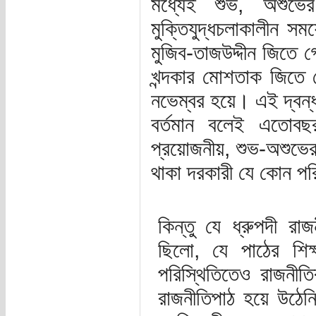
মধ্যেই শুভ, অশুভ
মুক্তিযুদ্ধচলাকালীন সম
মুজিব-তাজউদ্দীন জিতে গ
খন্দকার মোশতাক জিতে 
নভেম্বর হয়ে। এই দ্বন
বর্তমান বলেই এতোব
প্রয়োজনীয়, শুভ-অশুভে
থাকা দরকারী যে কোন পর
কিন্তু যে ধ্রুপদী র
ছিলো, যে পাঠের শিক
পরিস্থিতিতেও রাজনীত
রাজনীতিপাঠ হয়ে উঠ