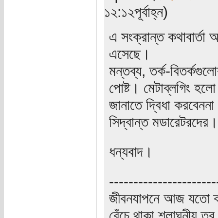
১২:১২পূর্বাহ্ন)
এ সংক্রান্ত কথাবার্তা 
এসেছে।
মন্তব্য, তর্ক-বিতর্কগ
পোষ্ট। মেটাব্লগিং হল
জানাতে দ্বিধা করবেনন
সিদ্বান্ত মডারেটরদের।
ধন্যবাদ।
----------------------
জীবনযাপনে আজ যতো ক্
বেঁচে থাকা শ্লাঘনীয় ত