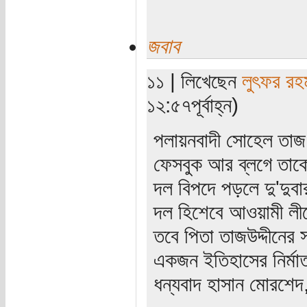
জবাব
১১ | লিখেছেন
লুৎফর রহ
১২:৫৭পূর্বাহ্ন)
পলায়নবাদী সোহেল তা
ফেসবুক আর ব্লগে তাকে 
দল বিপদে পড়লে দু'দুব
দল হিশেবে আওয়ামী লীগ
তবে পিতা তাজউদ্দীনের
একজন ইতিহাসের নির্মা
ধন্যবাদ হাসান মোরশেদ,