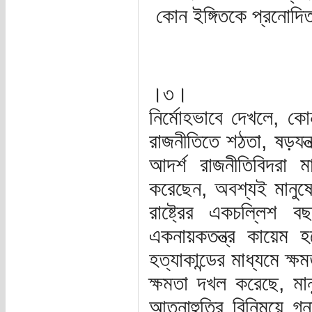
কোন ইঙ্গিতকে প্রনোদি
।৩।
নির্মোহভাবে দেখলে, কোন
রাজনীতিতে শঠতা, ষড়যন
আদর্শ রাজনীতিবিদরা ম
করেছেন, অবশ্যই মানুষে
রাষ্ট্রের একচল্লিশ
একনায়কতন্ত্র কায়েম হ
হত্যাকান্ডের মাধ্যমে ক
ক্ষমতা দখল করেছে, মা
আত্নাহুতির বিনিময়ে গ