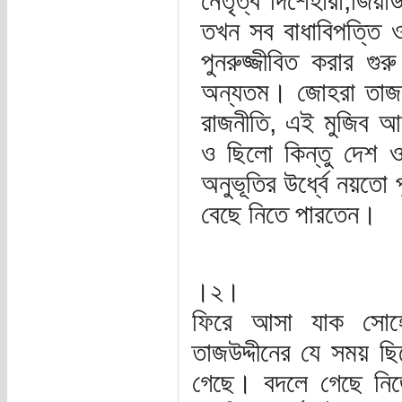
নেতৃত্ব দিশেহারা,জিয়
তখন সব বাধাবিপত্তি ও
পুনরুজ্জীবিত করার গু
অন্যতম। জোহরা তাজউদ
রাজনীতি, এই মুজিব আন
ও ছিলো কিন্তু দেশ ও
অনুভূতির উর্ধ্বে নয়তো
বেছে নিতে পারতেন।
।২।
ফিরে আসা যাক সোহে
তাজউদ্দীনের যে সময় ছ
গেছে। বদলে গেছে নিজ