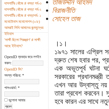
তাজউদ্দীন আহমদ
দাসপার্টির খোঁজে # খসড়া পর্ব-৩
বিরাজনীতি
দাসপার্টির খোঁজে # খসড়া পর্ব-২
দাসপার্টির খোঁজে # খসড়াপর্ব- ১
সোহেল তাজ
মনোটোনাস মনোলোগস (০/৫)
আমরাই লিখি আমাদের জন্মযুদ্ধের
ইতিহাস
'সাক্ষী ছিলো শিরস্ত্রাণ' # সাক্ষী
।১।
আছে ইতিহাস?
১৯৭১ সালের এপ্রিল সত
OpenID ব্যবহার করে লগইন
দ্রুত শেষ হবার পর, প্রব
করুন:
এক অভূতপূর্ব ঘটনা ঘ
OpenID কি?
সরকারের প্রধানমন্ত্রী
সদস্য পরিচয়:
*
এখন আর উদ্বাস্তু নয় ব
পাসওয়ার্ড:
*
তারা প্রবেশ করবেন। সু
হবে কারন এর সাথে নতুন 
ভুলোনা আমায়