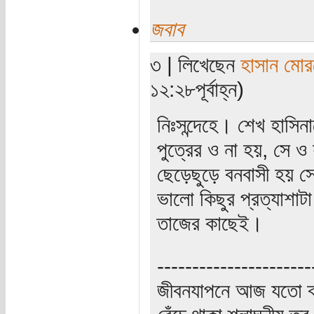
জবাব
৩ | লিখেছেন
হাসান মো
১২:২৮পূর্বাহ্ন)
নিঃসন্দেহে। শেখ হাসিনা
পুত্রের ও না হয়, সে ও 
ছেড়েছুড়ে বনবাসী হয় স
ভালো কিছুর প্রত্যাশা
তাজের কাছেই।
----------------------
জীবনযাপনে আজ যতো ক্