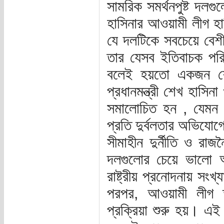
সামরিক সমর্থনপুষ্ট দল
হাসিনার আওয়ামী লীগ হ
যে দলটিকে সবচেয়ে বেশী
তার যেসব ইতিবাচক পরি
বলেই হয়তো একজন শ
প্রধানমন্ত্রী শেখ হাসি
সমালোচিত হন , যেমন 
প্রতি দুর্বলতার অভিযো
সীমাহীন দুর্নীতি ও রা
দলগুলোর চেয়ে ভালো অ
রাষ্ট্রীয় প্রনোদনায় সং
পরপর, আওয়ামী লীগ ক্
প্রক্রিয়া শুরু হয়। 