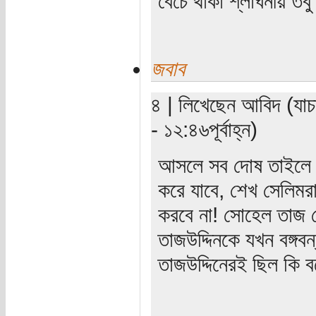
বেঁচে থাকা শ্লাঘনীয় ত
জবাব
৪ | লিখেছেন আবিদ (যাচ
- ১২:৪৬পূর্বাহ্ন)
আসলে সব দোষ তাইলে সো
করে যাবে, শেখ সেলিমরা 
করবে না! সোহেল তাজ 
তাজউদ্দিনকে যখন বঙ্গব
তাজউদ্দিনেরই ছিল কি ব