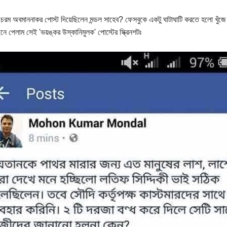
চরম অবমাননাকর পোস্ট দিয়েছিলেন মন্ডল সাহেব? ফেসবুকে একটু ঘাটাঘাটি করতে হলো খু
নে পেলাম সেই 'ভয়ঙ্কর উস্কানিমুলক' পোস্টের স্ক্রিনশটঃ