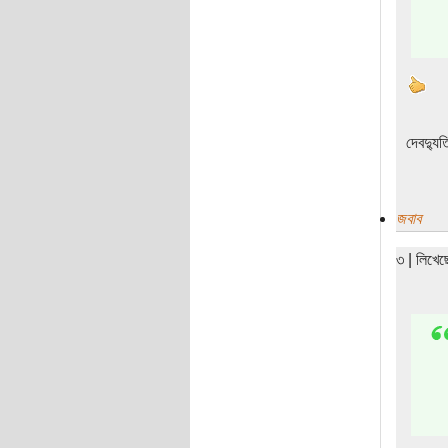
দেবদ্যুত
জবাব
৩ | লিখে