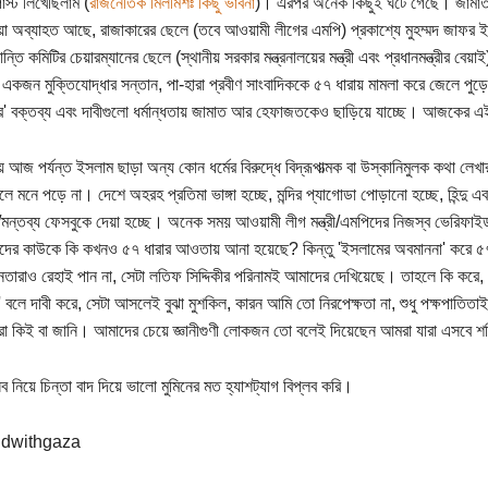
স্ট লিখেছিলাম (
রাজনৈতিক মিলমিশঃ কিছু ভাবনা
)। এরপর অনেক কিছুই ঘটে গেছে। জামাত-
া অব্যাহত আছে, রাজাকারের ছেলে (তবে আওয়ামী লীগের এমপি) প্রকাশ্যে মুহম্মদ জাফর ইক
্তি কমিটির চেয়ারম্যানের ছেলে (স্থানীয় সরকার মন্ত্রনালয়ের মন্ত্রী এবং প্রধানমন্ত্রীর বেয়া
একজন মুক্তিযোদ্ধার সন্তান, পা-হারা প্রবীণ সাংবাদিককে ৫৭ ধারায় মামলা করে জেলে পুড়
' বক্তব্য এবং দাবীগুলো ধর্মান্ধতায় জামাত আর হেফাজতকেও ছাড়িয়ে যাচ্ছে। আজকের 
য় আজ পর্যন্ত ইসলাম ছাড়া অন্য কোন ধর্মের বিরুদ্ধে বিদ্রূপাত্মক বা উস্কানিমুলক কথা লে
লে মনে পড়ে না। দেশে অহরহ প্রতিমা ভাঙ্গা হচ্ছে, মন্দির প্যাগোডা পোড়ানো হচ্ছে, হিন্দু এবং 
াস/মন্তব্য ফেসবুকে দেয়া হচ্ছে। অনেক সময় আওয়ামী লীগ মন্ত্রী/এমপিদের নিজস্ব ভেরিফাই
এদের কাউকে কি কখনও ৫৭ ধারার আওতায় আনা হয়েছে? কিন্তু 'ইসলামের অবমাননা' করে ৫
নেতারাও রেহাই পান না, সেটা লতিফ সিদ্দিকীর পরিনামই আমাদের দেখিয়েছে। তাহলে কি করে,
ষ' বলে দাবী করে, সেটা আসলেই বুঝা মুশকিল, কারন আমি তো নিরপেক্ষতা না, শুধু পক্ষপাতিত
রা কিই বা জানি। আমাদের চেয়ে জ্ঞানীগুণী লোকজন তো বলেই দিয়েছেন আমরা যারা এসবে 
ব নিয়ে চিন্তা বাদ দিয়ে ভালো মুমিনের মত হ্যাশট্যাগ বিপ্লব করি।
ndwithgaza