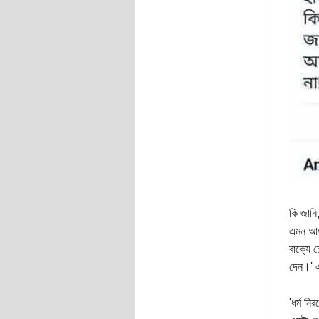
কি জানি
এমন আঘ
বাক্যে 
দেন।' 
'ধর্ম ন