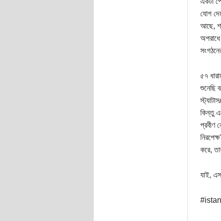
একটা পো
যোগ দেয়
আছে, শান
অপরাধে 
সংগঠনের
৫৭ ধারা
শুনেছি ব
স্ট্যাট
কিন্তু 
প্রবীণ 
নিরপেক্
করে, তা
যাই, এস
#ista