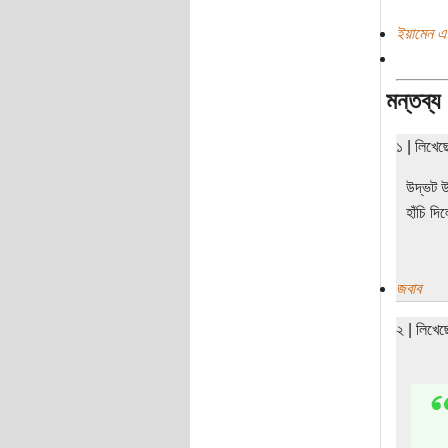
ইয়ামেন এ
মন্তব্য
১ | লিখেছ
উদ্ভট উ
হাঁচি দ
জবাব
২ | লিখে