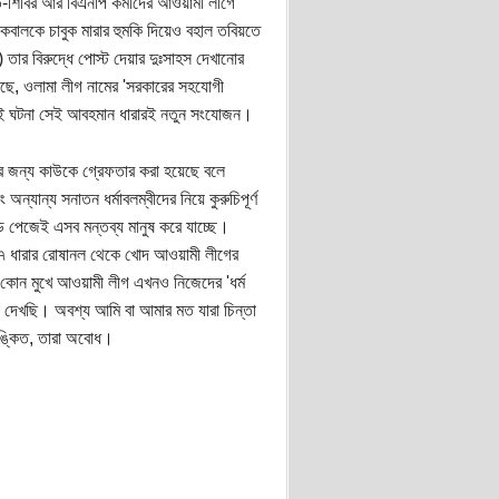
শিবির আর বিএনপি কর্মীদের আওয়ামী লীগে
বালকে চাবুক মারার হুমকি দিয়েও বহাল তবিয়তে
ই) তার বিরুদ্ধে পোস্ট দেয়ার দুঃসাহস দেখানোর
েছে, ওলামা লীগ নামের 'সরকারের সহযোগী
এই ঘটনা সেই আবহমান ধারারই নতুন সংযোজন।
খার জন্য কাউকে গ্রেফতার করা হয়েছে বলে
অন্যান্য সনাতন ধর্মাবলম্বীদের নিয়ে কুরুচিপূর্ণ
ড পেজেই এসব মন্তব্য মানুষ করে যাচ্ছে।
৭ ধারার রোষানল থেকে খোদ আওয়ামী লীগের
 কোন মুখে আওয়ামী লীগ এখনও নিজেদের 'ধর্ম
াই দেখছি। অবশ্য আমি বা আমার মত যারা চিন্তা
শঙ্কিত, তারা অবোধ।