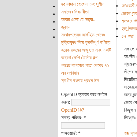
ডঃ কামাল হোসেন এবং সুশীল
আওয়ামী ল
সমাজের দ্বিচারীতা
মোহন কুমা
আবার এলো যে সন্ধ্যা...
শওকত গা
জ্বলন
হজ ট্র্যাজ
সংবাদপত্রের আর্কাইভ থেকেঃ
৫৭ ধারা
মুক্তিযুদ্ধ নিয়ে কুরুচিপূর্ণ বাণিজ্য
সকালে অ
হরেক রকমের অজুহাত এবং একটি
আ.লীগ ন
অব্যর্থ কেপি টেস্টের গল্প
শ্যামনগ
খবরের কাগজের পাতা থেকেঃ ৭২
লীগের স
এর সংবিধান
দিয়েছিল
স্বাধীন বাংলায় প্রথম ঈদ
সাহেবকে
OpenID ব্যবহার করে লগইন
জন্য মন
করুন:
জেরে কে
OpenID কি?
কিছুক্ষ
সদস্য পরিচয়:
*
লিঙ্কেঃ
পাসওয়ার্ড:
*
হজ ব্যব