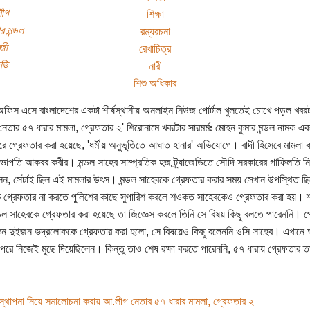
ীগ
শিক্ষা
র মন্ডল
রম্যরচনা
জী
রেখাচিত্র
েডি
নারী
শিশু অধিকার
ফিস এসে বাংলাদেশের একটা শীর্ষস্থানীয় অনলাইন নিউজ পোর্টাল খুলতেই চোখে পড়ল খবরট
েতার ৫৭ ধারার মামলা, গ্রেফতার ২' শিরোনামে খবরটার সারমর্মঃ মোহন কুমার মন্ডল নামক 
রে গ্রেফতার করা হয়েছে, 'ধর্মীয় অনুভূতিতে আঘাত হানার' অভিযোগে। বাদী হিসেবে মামল
ভাপতি আকবর কবীর। মন্ডল সাহেব সাম্প্রতিক হজ ট্র্যাজেডিতে সৌদি সরকারের গাফিলতি নি
েন, সেটাই ছিল এই মামলার উৎস। মন্ডল সাহেবকে গ্রেফতার করার সময় সেখান উপস্থিত 
 গ্রেফতার না করতে পুলিশের কাছে সুপারিশ করলে শওকত সাহেবকেও গ্রেফতার করা হয়। শ্
্ডল সাহেবকে গ্রেফতার করা হয়েছে তা জিজ্ঞেস করলে তিনি সে বিষয় কিছু বলতে পারেননি। পো
ন দুইজন ভদ্রলোককে গ্রেফতার করা হলো, সে বিষয়েও কিছু বলেননি ওসি সাহেব। এখানে আরও
ন পরে নিজেই মুছে দিয়েছিলেন। কিন্তু তাও শেষ রক্ষা করতে পারেননি, ৫৭ ধারায় গ্রেফতার
স্থাপনা নিয়ে সমালোচনা করায় আ.লীগ নেতার ৫৭ ধারার মামলা, গ্রেফতার ২