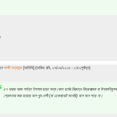
ি
ছেন
সাক্ষী সত্যানন্দ
[অতিথি] (তারিখ: রবি, ২৭/০৯/২০১৫ - ১:৪২পূর্বাহ্ন)
৫৭ ধারায় আজ পর্যন্ত ইসলাম ছাড়া অন্য কোন ধর্মের বিরুদ্ধে বিদ্রূপাত্মক বা উস্কানিমু
গ্রেফতার করা হয়েছে বলে খুব বেশী (বা একেবারেই শুনেছি) বলে মনে পড়ে না।