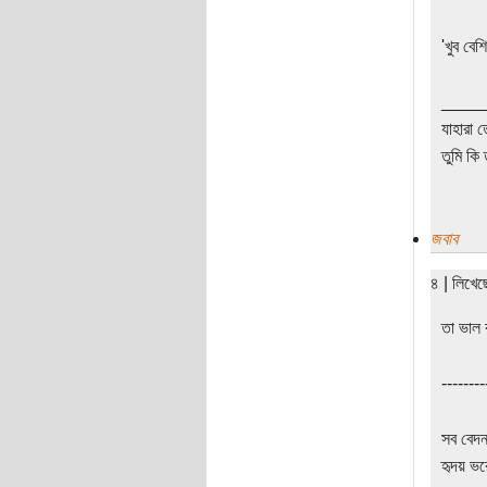
'খুব বেশ
____
যাহারা 
তুমি কি 
জবাব
৪ | লিখে
তা ভাল 
--------
সব বেদন
হৃদয় ভর