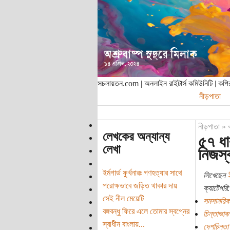
সচলায়তন.com | অনলাইন রাইটার্স কমিউনিটি | ক
নীড়পাতা
নীড়পাতা
»
লেখকের অন্যান্য
৫৭ ধা
লেখা
নিজস্ব
ইর্মগার্ড ফুর্খনারঃ গণহত্যার সাথে
লিখেছেন
পরোক্ষভাবে জড়িত থাকার দায়
ক্যাটেগরি:
সেই নীল মেয়েটি
সমসাময়িক
বঙ্গবন্ধু ফিরে এলে তোমার স্বপ্নের
চিন্তাভাবন
স্বাধীন বাংলায়...
দেশচিন্তা