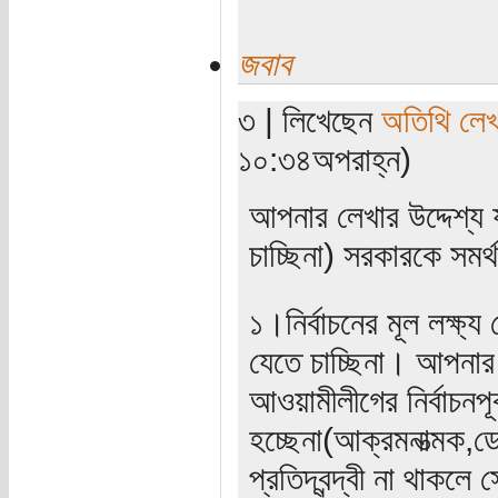
জবাব
৩ | লিখেছেন
অতিথি লে
১০:৩৪অপরাহ্ন)
আপনার লেখার উদ্দেশ্য য
চাচ্ছিনা) সরকারকে সমর
১।নির্বাচনের মূল লক্ষ্
যেতে চাচ্ছিনা। আপনার
আওয়ামীলীগের নির্বাচনপূ
হচ্ছেনা(আক্রমনাত্মক,
প্রতিদ্বন্দ্বী না থাকলে