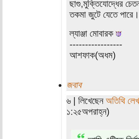
ছাগু,মুক্তিযোদ্ধের চেত
তকমা জুটে যেতে পারে
ল্যাঞ্জা মোবারক
-----------------
আশফাক(অধম)
জবাব
৬ | লিখেছেন
অতিথি লে
১:২৫অপরাহ্ন)