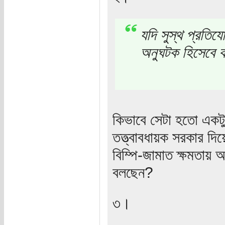
যদি সুস্থ প্রতিয
অনুঘটক হিসেবে 
কিভাবে সেটা হতো একটু
তত্ত্বাবধায়ক সরকার দি
বিম্পি-জামাত ক্ষমতায় 
বলছেন?
৩।