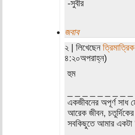
-সুবীর
জবাব
২ | লিখেছেন
ত্রিমাত্রি
৪:২০অপরাহ্ন)
হুম
_ _ _ _ _ _ _ _ _
একজীবনের অপূর্ণ সাধ ম
আরেক জীবন, চতুর্দিকের স
সবকিছুতে আমার একটা হ