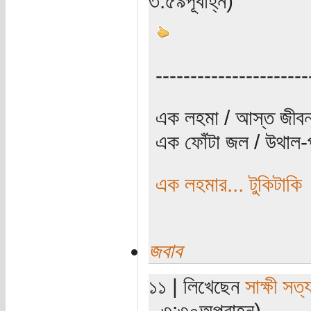
৩:৫৯পূর্বাহ্ন)
----------------------
এক লহমা / আস্ত জীবন
এক ফোঁটা জল / উথাল-প
এক লহমার... টুকিটাকি
জবাব
১১ | লিখেছেন
সাক্ষী সত্য
- ৩:৩০অপরাহ্ন)