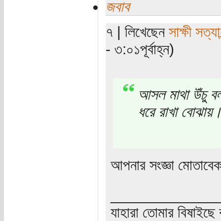
জবাব
৭ | লিখেছেন
সাক্ষী সত্যান
- ৩:০১পূর্বাহ্ন)
আসল মাথা উঁচু ব
ধরে রাখা বোঝায়
আপনার সংজ্ঞা মোতাবেক
_____________
যাহারা তোমার বিষাইছে 