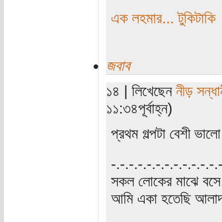
এক লহমার... টুকিটাকি
জবাব
১৪ | লিখেছেন
নীড় সন্ধা
১১:৩৪পূর্বাহ্ন)
প্রথম গল্পটা বেশী ভাল
‍‌-.-.-.-.-.-.-.-.-.-.-.-
সকল লোকের মাঝে বসে,
আমি একা হতেছি আলাদা