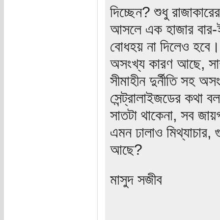
দিচ্ছেন? শুধু রাজাকারে
আসলে এক হাজার বার-ই 
বোধহয় না দিলেও হবে। 
অসংখ্য কারণ আছে, সাম্প
সীমাহীন দুর্নীতি সহ অ
সেন্ট্রালাইজডের কথা 
সাতটা থাকেনা, সব জা
এমন ঢালাও মিথ্যাচার, 
আছে?
মাসুদ সজীব