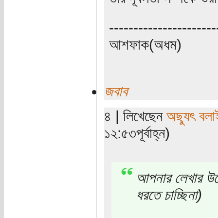
----------------------
আশফাক(অধম)
জবাব
৪ | লিখেছেন
অছ্যুৎ বলা
১২:৫৩পূর্বাহ্ন)
আপনার লেখার উদ্দে
ধরতে চাচ্ছিনা)