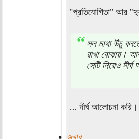
"প্রতিযোগিতা" আর "দুর্
সল মাথা উঁচু বলত
রাখা বোঝায়। আন্
সেটি নিয়েও দীর্
... দীর্ঘ আলোচনা করি।
জবাব