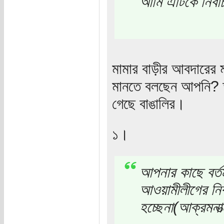
আমি এটিকে নির্বা
মামার বাড়ীর আবদারের ম
মানতে বলছেন আপনি? তত
গেছে বাঙালির।
১।
আপনার কাছে বর্ত
আওয়ামীলীগের নির্
হচ্ছেনা(আক্রমনাত