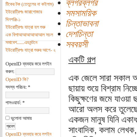
ব্লগরব্লগর
টিকের টক (তেতুলের না কইলাম)
সমসাময়িক
ইউরোট্রিপঃ জারাগোজার
দিনপঞ্জি-১
চিন্তাভাবনা
ইউরোট্রিপঃ যাত্রা হল শুরু
দেশচিন্তা
এক বিশাআআআআআআল সচল
সববয়সী
সমাবেশ......এডমন্টনে
ইউরোট্রিপঃ যাত্রা শুরুর আগে- ২
একটি গল্প
OpenID ব্যবহার করে লগইন
করুন:
এক জেলে সারা সকাল আর 
OpenID কি?
ছায়ায় শুয়ে বিশ্রাম নিচ
সদস্য পরিচয়:
*
কিছুক্ষণের জমে যাওয়া
পাসওয়ার্ড:
*
আরো অলস করে তুলেছে।
একজন মানুষ যিনি একাধা
ভুলোনা আমায়
সাংবাদিক, কলাম লেখক, 
OpenID ব্যবহার করে লগইন