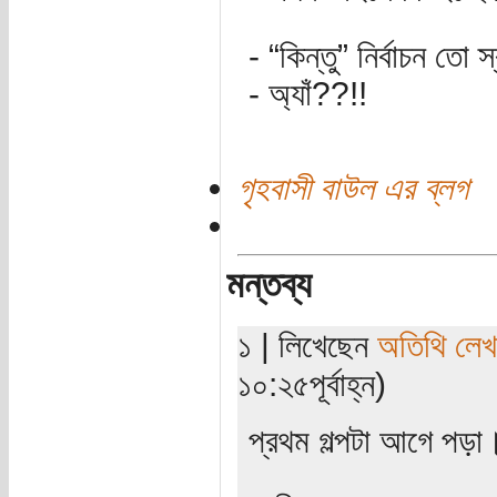
- “কিন্তু” নির্বাচন তো 
- অ্যাঁ??!!
গৃহবাসী বাউল এর ব্লগ
মন্তব্য
১ | লিখেছেন
অতিথি লে
১০:২৫পূর্বাহ্ন)
প্রথম গল্পটা আগে পড়া