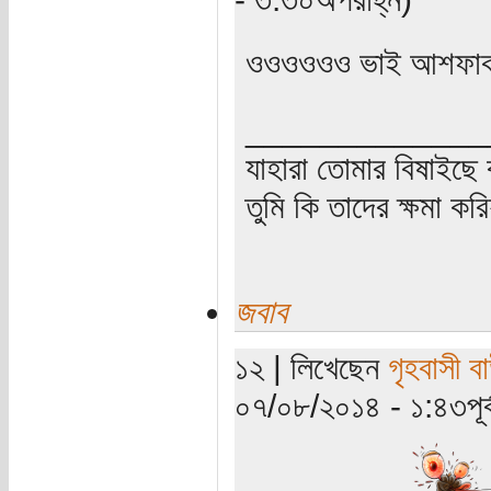
ওওওওওও ভাই আশফা
_____________
যাহারা তোমার বিষাইছে 
তুমি কি তাদের ক্ষমা কর
জবাব
১২ | লিখেছেন
গৃহবাসী ব
০৭/০৮/২০১৪ - ১:৪৩পূর্ব