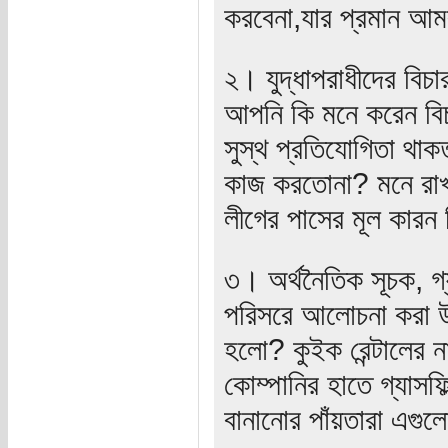
করবেনা,যার প্রমান আমর
২। যুদ্ধাপরাধীদের বিচা
আপনি কি মনে করেন বিচার
সুস্থ প্রতিযোগিতা থাক
কাজ করতোনা? মনে রাখবে
লীগের পাসের মূল কারন
৩। অর্থনৈতিক সূচক, গ্
পরিসরে আলোচনা করা উচি
হলো? কুইক রেন্টালের ন
কোম্পানির হাতে গ্যাসফিল্
বানানোর পাঁয়তারা এগু