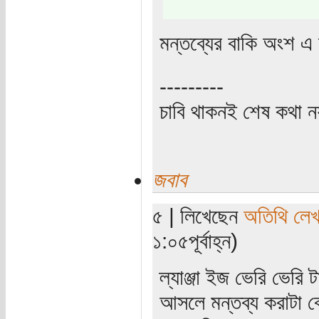
মন্তব্যের বাকি অংশ এ 
---------
চাবি থাকনই শেষ কথা ন
জবাব
৫ | লিখেছেন
অতিথি লে
১:০৫পূর্বাহ্ন)
ল্যাঞ্জা ইজ ভেরি ভেরি
আসলে মন্তব্য করাটা ব