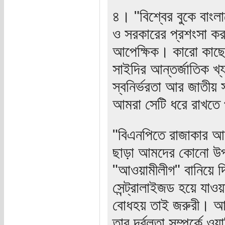
৪। "বিশ্বের বুকে বাংলা
ও সরকারের প্রশংসা করত
আপেক্ষিক। কারো কাছে 
সাইদির আন্তর্জাতিক খ্
স্বনির্ভরতা আর জাতীয় 
আমরা সেটি ধরে রাখতে 
"বিএনপিতে রাজাকার আ
ছাড়া আমদের কোনো উপা
"আওয়ামীলীগ" বানিয়ে দি
সেন্ট্রালাইজড হয়ে যাওয়
বোধহয় তাই জরুরী। আর
তার দূর্বলতা সম্পর্কে ও