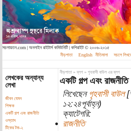
সচলায়তন.com | অনলাইন রাইটার্স কমিউনিটি | কপিরাইট © ২০০৬-২০১৫
নীড়পাতা
English
নীতিমালা
সচলে লিখত
নীড়পাতা
»
ব্লগ
»
গৃহবাসী বাউল এর ব্লগ
লেখকের অন্যান্য
একটি গল্প এবং রাজনীতি
লেখা
লিখেছেন
গৃহবাসী বাউল
[
জীবন যেমন
১২:২৪পূর্বাহ্ন)
শিক্ষক
ক্যাটেগরি:
একটি গল্প এবং রাজনীতি
ওস্তাদ
রাজনীতি
টিকের টক-২