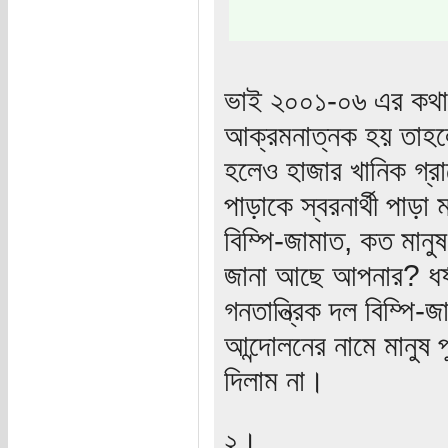
ভাই ২০০১-০৬ এর কথা
আক্রমনাত্নক হয় তাহল
হলেও হাজার খানিক গ্র
পাড়াকে স্বরনার্থী পাড়
বিম্পি-জামাত, কত মানুষ
জানা আছে আপনার? ধর্ষন 
গনতান্ত্রিক দল বিম্পি
আন্দোলনের নামে মানুষ 
দিলাম না।
২।