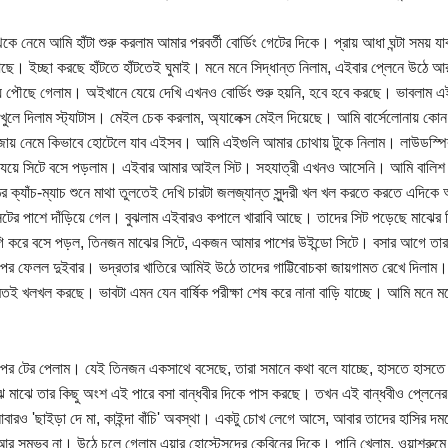
েকে নেমে আমি হাঁটা শুরু করলাম আমার পরবর্তী বোর্ডিং গেটের দিকে। প্রায় আধা ঘন্টা সময
ে। ইচ্ছা করছে হাঁটতে হাঁটতেই ঘুমাই। মনে মনে সিদ্ধান্ত নিলাম, এইবার প্লেনে উঠে আ
 পৌছে গেলাম। অইখানে যেয়ে দেখি এখনও বোর্ডিং শুরু হয়নি, হবে হবে করছে। ভাবলাম এই 
প খুলে দিলাম স্ট্যাটাস। মেইল চেক করলাম, অ্যালেক্স মেইল দিয়েছে। আমি বার্সেলোনায় কো
ায় নেমে কিভাবে হোটেলে যাব এইসব। আমি এইগুলি আমার চোথায় টুকে নিলাম। লাউডস্প
যেয়ে সিটে বসে পড়লাম। এইবার আমার আইল সিট। সহযাত্রী এখনও আসেনি। আমি বালিশ ক
্ঠের ক্যাঁচ-ম্যাচ শুনে মাথা তুলতেই দেখি চারটা জলজ্যান্ত সুন্দরী খল খল করতে করতে এদ
টের পাশে দাঁড়িয়ে গেল। বুঝলাম এইবারও কপালে খারাবি আছে। তাদের সিট পড়েছে মাঝের
ি করে বসে পড়ল, তিনজন মাঝের সিটে, একজন আমার পাশের উইন্ডো সিটে। বসার আগে তারা উপ
র ফেলল দুইবার। ভদ্রতার খাতিরে আমিই উঠে তাদের গাট্টিবোচকা জায়গামত রেখে দিলা
ই খলখল করছে। ভাবটা এমন যেন বার্ষিক পরীক্ষা শেষ করে নানা বাড়ি যাচ্ছে। আমি মনে ম
ণ পর টের পেলাম। যেই তিনজন একসাথে বসেছে, তারা সমানে কথা বলে যাচ্ছে, হাসতে হাসত
 মাঝে তার কিছু অংশ এই পারে বসা বান্ধবীর দিকে পাস করছে। তখন এই বান্ধবীও প্লেনের স
ারও 'ছাইড়া দে মা, কাইন্দা বাঁচি' অবস্থা। একটু চোখ লেগে আসে, আবার তাদের হাসির 
আর সম্ভব না। উঠে চলে গেলাম এয়ার হোস্টেসদের কেবিনের দিকে। পানি খেলাম, ওয়াশরুমে গি