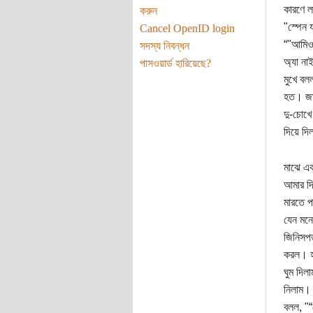
কারণে ল
করুন
"স্পেন 
Cancel OpenID login
“"আমিও 
সদস্য নিবন্ধন
অ্যা না
পাসওয়ার্ড হারিয়েছে?
মুখে বল
হত। জার্
দু-চোখে
দিয়ে দি
মাঝে এক
আমার দি
মারতে প
যেন মনে
জিনিসপত
করল। হা
ঘুম দিল
নিলাম। 
বলল, "“