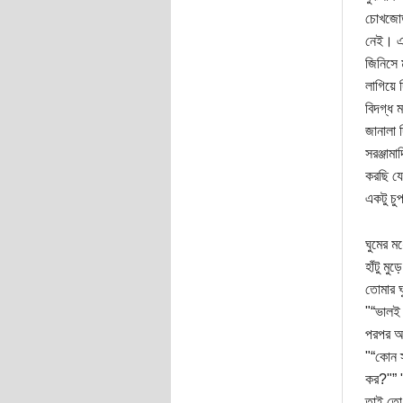
চোখজোড়
নেই। এই
জিনিসে 
লাগিয়ে
বিদগ্ধ 
জানালা 
সরঞ্জাম
করছি যে
একটু চু
ঘুমের ম
হাঁটু ম
তোমার ঘ
"“ভালই 
পরপর আম
"“কোন স্
কর?"” "
তাই তো 