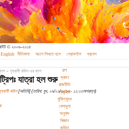
পিরাইট © ২০০৬-২০১৫
English
নীতিমালা
সচলে লিখতে হলে
প্রোফাইল
প্রবেশ
গল্প
ব্লগ
»
গৃহবাসী বাউল এর ব্লগ
্রিপঃ যাত্রা হল শুরু
ভ্রমণ
রাজনীতি
ৃহবাসী বাউল
[অতিথি] (তারিখ: বুধ, ০৯/০১/২০১৩ - ১১:২৩অপরাহ্ন)
প্রযুক্তি
মুক্তিযুদ্ধ
র
খেলাধুলা
অনুবাদ
বিজ্ঞান
কবিতা