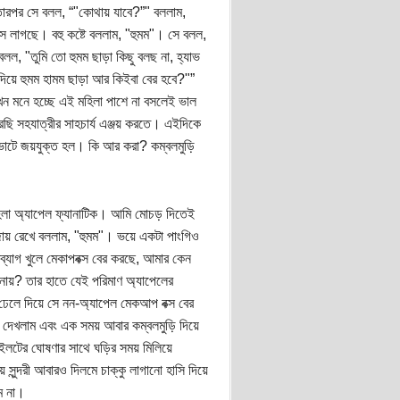
। তারপর সে বলল, “"কোথায় যাবে?”" বললাম,
াঁস লাগছে। বহু কষ্টে বললাম, "হুমম"। সে বলল,
 "তুমি তো হুমম ছাড়া কিছু বলছ না, হ্যাভ
িয়ে হুমম হামম ছাড়া আর কিইবা বের হবে?"”
ন মনে হচ্ছে এই মহিলা পাশে না বসলেই ভাল
ারছি সহযাত্রীর সাহচার্য এঞ্জয় করতে। এইদিকে
 ভোটে জয়যুক্ত হল। কি আর করা? কম্বলমুড়ি
িলা অ্যাপেল ফ্যানাটিক। আমি মোচড় দিতেই
জায় রেখে বললাম, "হুমম"। ভয়ে একটা পাংগিও
্যাগ খুলে মেকাপবক্স বের করছে, আমার কেন
নায়? তার হাতে যেই পরিমাণ অ্যাপেলের
ঢেলে দিয়ে সে নন-অ্যাপেল মেকআপ বক্স বের
দেখলাম এবং এক সময় আবার কম্বলমুড়ি দিয়ে
ইলটের ঘোষণার সাথে ঘড়ির সময় মিলিয়ে
সুন্দরী আবারও দিলমে চাক্কু লাগানো হাসি দিয়ে
ম না।