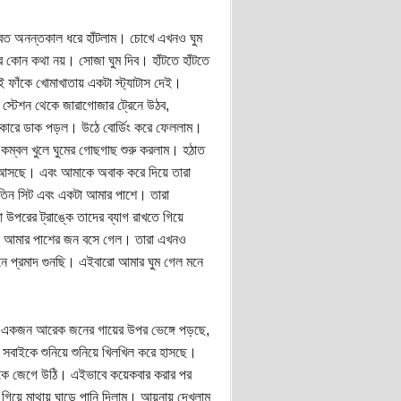
় যাবত অনন্তকাল ধরে হাঁটলাম। চোখে এখনও ঘুম
র কোন কথা নয়। সোজা ঘুম দিব। হাঁটতে হাঁটতে
ফাঁকে খোমাখাতায় একটা স্ট্যাটাস দেই।
ন স্টেশন থেকে জারাগোজার ট্রেনে উঠব,
িকারে ডাক পড়ল। উঠে বোর্ডিং করে ফেললাম।
ম্বল খুলে ঘুমের গোছগাছ শুরু করলাম। হঠাত
িকে আসছে। এবং আমাকে অবাক করে দিয়ে তারা
 তিন সিট এবং একটা আমার পাশে। তারা
রের ট্রাঙ্কে তাদের ব্যাগ রাখতে গিয়ে
ম। আমার পাশের জন বসে গেল। তারা এখনও
নে প্রমাদ গুনছি। এইবারো আমার ঘুম গেল মনে
ে একজন আরেক জনের গায়ের উপর ভেঙ্গে পড়ছে,
বাইকে শুনিয়ে শুনিয়ে খিলখিল করে হাসছে।
দমকে জেগে উঠি। এইভাবে কয়েকবার করার পর
য়ে মাথায় ঘাড়ে পানি দিলাম। আয়নায় দেখলাম