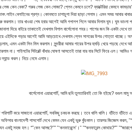
ার লেজ কেন বেকা? গরুর লেজ কেন সোজা? প্লেন কেমনে চলে? ব্যাক্টেরিয়া কেমনে কামড়ায়
তাবৎ লাইন বেলাইনের প্রশ্ন। কোনমতে চাপাচুপা দিয়া ছাড়া পেলাম। এমন সময় আবার খাবা
শুরু করলাম। তার খাওয়া শেষ হবার আগেই আমি গপাগপ গিলে আবার দিলাম ঘুম। ঘুম ভাংলা প
ানালা দিয়ে বাইরে তাকাতেই দেখলাম বিশাল বার্সেলোনা শহর। পাশের জন কি একটা দেখে তার
খেয়ে এইদিকে পড়ার আগেই আমি আড়চোখে দেখলাম প্লেন সাগরের উপর গোত্তা খাচ্ছে। অসাধ
পড়লাম, এমন একটা সিন মিস করলাম। সুন্দরীরা আমার গায়ের উপর হুমড়ি খেয়ে পড়ছে দেখে 
ারলাম না। পাইলটের সিটবেল্ট বাঁধার ঘোষণা আসতেই তারা যার যার সিটে ফিরে এল। আমিও 
াবে ল্যান্ড করল। নিচে নেমে এলাম।
বার্সেলোনা এয়ারপোর্ট, আমি ছবি তুলতারিনাই তো কি হইছে? গুগুল মামু
 পরিপাটি করে সাজানো এয়ারপোর্ট, সবকিছু চকচক করছে। তবে খালি খালি। হাঁটতে হাঁটতে এক প
অফিসার বাংলাদেশী পাসপোর্ট দেখে কেমন যেন একটু ভুরু কুঁচকাল। তারপর জিজ্ঞেস করল
েন একটু সহজ হল। “"কেন আসছ?"” "‘কনফারেন্সে’।" "“কনফারেন্স কোথায়?”" "“জারাগ