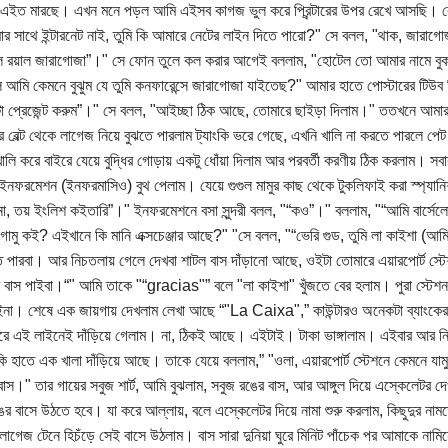
এইত মারছে। এখন মনে পড়ল আমি এইসব কাগজ ভুল করে প্রিন্টারের উপর রেখে আসছি
 সাথে ইন্টারনেট নাই, তুমি কি আমারে নেটের লাইন দিতে পারো?" সে বলল, "থাক, জারাগ
 রয়াল জারাগোজা”।" সে ফোন তুলে কল করার আগেই বললাম, "হোটেল তো আমার নামে বুক 
 আমি কেমনে বুঝুম যে তুমি কনফারেন্সে জারাগোজা যাইতেছ?" আমার হাতে পোস্টারের টিউব
টা প্রেজেন্ট করুম”।" সে বলল, "আইচ্ছা ঠিক আছে, তোমারে ছাইড়া দিলাম।" ততখনে আমার 
র বেল্ট থেকে লাগেজ নিয়ে বুঝতে পারলাম ট্যাংকি ভরে গেছে, এখনি খালি না করতে পারলে পে
 খালি করে বাইরে যেয়ে বুদ্ধির গোড়ায় একটু ধোঁয়া দিলাম আর পরবর্তী করণীয় ঠিক করলাম।
ফরমেশন (ইনফরমাসিও) বুথ পেলাম। যেয়ে গুগুল মামুর কাছ থেকে টুকলিফাই করা স্প্যানিশ 
া, তয় ইংলিশ কইতারি”।" ইনফরমেশনে বসা সুন্দরী বলল, "“কও”।" বললাম, "“আমি বার্সেলো
ংগামু কই? এইখানে কি মানি এক্সচেঞ্জার আছে?" "সে বলল, "“ভেরি গুড, তুমি লা কাইশা (
তে পারবা। আর নিচতলায় গেলে দেখবা শাটল বাস দাঁড়ানো আছে, ওইটা তোমারে এয়ারপোর্ট স্টেশ
র বাস পাইবা।“" আমি তাকে "“gracias"” বলে "লা কাইশা" খুঁজতে বের হলাম। পুরা স্টেশ
াইনা। শেষে এক জায়গায় দেখলাম লেখা আছে “"La Caixa",” কাউন্টারও অনেকটা ব্যাংক
করে এই লাইনেই দাঁড়িয়ে গেলাম। না, ঠিকই আছে। এইটাই। টাকা ভাঙ্গালাম। এইবার আর নিচ
ি হাতে এক খালা দাঁড়িয়ে আছে। তাকে যেয়ে বললাম,” "ওলা, এয়ারপোর্ট স্টেশনে কেমনে যামু?
াস।" তার গায়ের সবুজ শার্ট, আমি বুঝলাম, সবুজ রঙের বাস, আর আঙ্গুল দিয়ে এস্কেলেটর দে
ের বাসে উঠতে হবে। যা করে আল্লায়, বলে এস্কেলেটর দিয়ে নামা শুরু করলাম, কিছুদুর নামত
গেজ টেনে হিচঁড়ে সেই বাসে উঠলাম। বাস সারা দুনিয়া ঘুরে মিনিট পাঁচেক পর আমাকে নামিয়ে