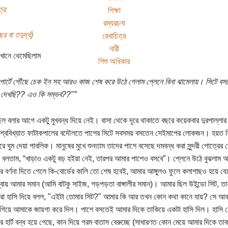
্র
শিক্ষা
রম্যরচনা
র বা তদুর্দ্ধ)
রেখাচিত্র
নারী
খানে থেমেছিলাম
শিশু অধিকার
পোর্টে পৌঁছে চেক ইন সহ আরও কাজ শেষ করে উঠে গেলাম প্লেনে বিনা ঝামেলায়। সিটে বসতে
 দেখছি?? এও কি সম্ভব??"”
িল বলার আগে একটু মুখবন্ধ দিয়ে নেই। বাসা থেকে দূরে থাকাতে বছরে কয়েকবার দুরপাল্লা
শ্ববিখ্যাত ফাটাকপালের বদৌলতে পাশের সিটে সবসময় বসতেন সেইমাপের লোকজন। হয়ত বিদিক
করে ঘুম দেয়া পাবলিক। মানুষের মুখে শুনতাম তাদের পাশে বসেছে দমবন্ধ করা সুন্দরী গোত্
 বলতাম, “খাড়াও একটু বড় হইয়া নেই, তারপর আমার পাশেও বসবে”। প্লেনে উঠে বুঝলাম
 যার বর্ণনা দিতে গেলে কি-বোর্ডের কালি তো শেষ হবেই, আমার আঙ্গুলও ফুলে কলাগাছও হয়ে যে
্বায় আমার সমান (আমি বাটকু সাইজ, গড়পড়তা বাঙ্গালীর সমান)। আমার ছিল উইন্ডো সিট, 
রা হাসি দিয়ে বলল, "এইটা তোমার সিট?" আমার কি আর তখন কোন কথা কানে যায়? সে আবা
গিয়ে আমাকে জায়গা করে দিল। পাশে বসতেই আমার দিকে তাকিয়ে একটা হাসি দিল। হাসি 
 হার্ট বন্ধ হয়ে গেছে, কান দিয়ে গরম বাতাস বেরুচ্ছে (সাধারণত কোন মেয়ে আমার দিকে তাক