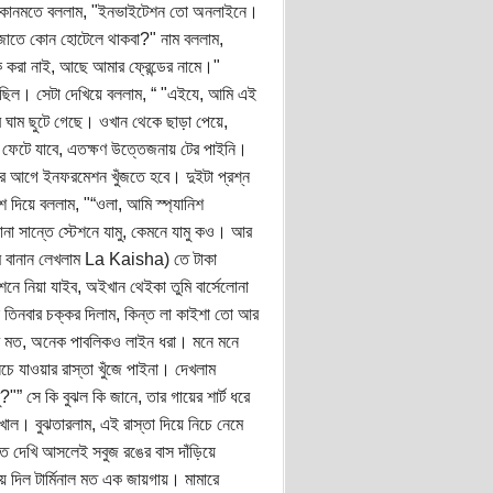
। কোনমতে বললাম, "ইনভাইটেশন তো অনলাইনে।
োজাতে কোন হোটেলে থাকবা?" নাম বললাম,
করা নাই, আছে আমার ফ্রেন্ডের নামে।"
 ছিল। সেটা দেখিয়ে বললাম, “ "এইযে, আমি এই
ঘাম ছুটে গেছে। ওখান থেকে ছাড়া পেয়ে,
ট ফেটে যাবে, এতক্ষণ উত্তেজনায় টের পাইনি।
 সবার আগে ইনফরমেশন খুঁজতে হবে। দুইটা প্রশ্ন
দিয়ে বললাম, "“ওলা, আমি স্প্যানিশ
না সান্তে স্টেশনে যামু, কেমনে যামু কও। আর
আমি বানান লেখলাম La Kaisha) তে টাকা
নে নিয়া যাইব, অইখান থেইকা তুমি বার্সেলোনা
ন তিনবার চক্কর দিলাম, কিন্ত লা কাইশা তো আর
ের মত, অনেক পাবলিকও লাইন ধরা। মনে মনে
ে যাওয়ার রাস্তা খুঁজে পাইনা। দেখলাম
"” সে কি বুঝল কি জানে, তার গায়ের শার্ট ধরে
খাল। বুঝতারলাম, এই রাস্তা দিয়ে নিচে নেমে
ে দেখি আসলেই সবুজ রঙের বাস দাঁড়িয়ে
 দিল টার্মিনাল মত এক জায়গায়। মামারে