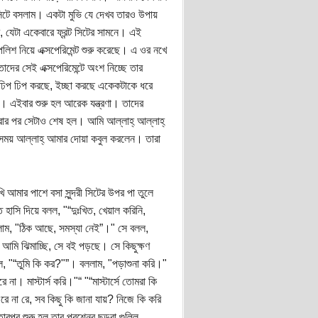
 সিটে বসলাম। একটা মুভি যে দেখব তারও উপায়
, যেটা একেবারে ফ্রন্ট সিটের সামনে। এই
শ নিয়ে এক্সপেরিমেন্ট শুরু করেছে। এ ওর নখে
ের সেই এক্সপেরিমেন্টে অংশ নিচ্ছে তার
 ঢিপ ঢিপ করছে, ইচ্ছা করছে একেকটাকে ধরে
 এইবার শুরু হল আরেক যন্ত্রণা। তাদের
রার পর সেটাও শেষ হল। আমি আল্লাহ্‌ আল্লাহ্‌
সময় আল্লাহ্‌ আমার দোয়া কবুল করলেন। তারা
আমার পাশে বসা সুন্দরী সিটের উপর পা তুলে
াসি দিয়ে বলল, "“দুঃখিত, খেয়াল করিনি,
ললাম, "ঠিক আছে, সমস্যা নেই”।" সে বলল,
আমি ঝিমাচ্ছি, সে বই পড়ছে। সে কিছুক্ষণ
ল, "“তুমি কি কর?"”। বললাম, "পড়াশুনা করি।"
না। মাস্টার্স করি।"“ "“মাস্টার্সে তোমরা কি
না রে, সব কিছু কি জানা যায়? নিজে কি করি
র শুরু হল তার প্রশ্নের ছড়রা গুল্লি,