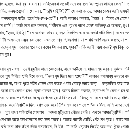
াল হয়েছে কিনা বুঝা যায় না)। সাহিত্যকরা একেই মনে হয় বলে “হৃদস্পন্দন হারিয়ে ফেলা”
যাচ্ছি, কনফারেন্সে"। সে বলল, "“তুমি সাইন্টিস্ট?”" সে কথা বলছে, আমার কেমন জানি হাসফ
কনফারেন্সে যাচ্ছি, তবে ইউএসএ-তে"”। আমি আবারও বললাম, "হুমম"। এইবার সে হেসে বলল,
ইস জার্নি।" আমি মনে মনে বললাম, “"জীবনে এই প্রথম পাশে একটা অগ্নিকুণ্ড বসেছে, মুখ দ
লাম, "হুমম, ইউ ঠু।" সে আবারও তার ৩২ দন্ত-বিকশিত করে আরেকটা হাসি দিল। আমার তখ
ণিটা ভালভাবে এঞ্জয় করা যেত, এখন তো পুরা ছিরিঙ্খলা। না পারছি জার্ণি এঞ্জয় করতে, না প
 রাজ্যের ঘুম।তারপর মনে মনে কয়েন টস করলাম, ঘুমাব? নাকি জার্ণি এঞ্জয় করব? ঘুম বিপুল
লাম ঘুম।
বার ঘুম ভাংল। দেখি সুন্দরীর কানে হেডফোন, হাতে আইফোন, সামনে ম্যাকবুক। বুঝলাম মহ
কে মুখ ফিরিয়ে হাসি দিয়ে বলল, “"ভাল ঘুম দিলে মনে হচ্ছে?"” আবারও যথাসাধ্য ভদ্রতা ব
ারলাম না, অথচ পুরো শরীর কেমন যেন করছে একটা মোচড় মারার জন্য। ভদ্রমহিলা তার হাতব
 হলো তার মেকাপ বক্সও অ্যাপেলেরই হবে। আবার চিন্তা করলাম, অ্যাপেল কি মেকাপ বক্স বা
্র, মেকআপের উপকরণও অ্যাপেলের হওয়া বিচিত্র না। কিন্তু না, আমার আশার গুড়ে বালি 
লকা করে লিপস্টিক দিল, ব্রাশ বের করে শিল্পির মত করে গালে পাউডার দিল, আমি আড়চোখে 
াম। ঘুম ভাংল পাইলটের ঘোষণায়। আমরা মন্ট্রিয়েল পৌছে গেছি। এখানে আমার ট্রান্সিট। পা
দেখলাম হাতে ঘন্টাখানেকের মত সময় আছে। আমার পরবর্তী বোর্ডিং গেট বেশ দূরে। নামার সময় 
বেস্ট অফ লাক উইথ ইউর কনফারেন্স, সি ইউ।"“ আমি ধন্যবাদ দিয়েই আর কথা খুঁজে পেলা