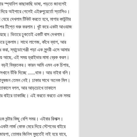
 আর স্প্যানিশ কাছাকাছি ভাষা, পড়তে জানলেই
িজ দিয়ে অইপারে গেলেই এইরুপুয়ের্তো স্তাসিও।
েয়ে দেখলাম টিকিট করতে হবে, মাগার কাউন্টার
র টিপ্তে শুরু করলাম। খুট করে একটা আওয়াজ
িয়েছে। ভিতরে ঢুকতেই একটি বাস দেখলাম।
িতরে ঢুকলাম। সাথে লাগেজ, কাঁধে ব্যাগ, আর
করা, স্যান্ডোগেঞ্জী পড়া এক সুন্দরী এসে আমার
়িয়ে আছে, এই সময় ড্রাইভার মামা ব্রেক করল।
ন্য বড়ই বিব্রতকর। কারন আমি এমন এক চিপায়,
সেখানে উঁকি দিচ্ছে ......থাক। আর নাইবা বলি।
 মানুষজন তেমন নেই। ঢাকার সাথে অনেক মিল।
জা তাকালে বগল, আর আড়চোখে তাকালে
বার বাইরে তাকাচ্ছি। এই করতে করতে এক সময়
 ঘন্টার কিছু বেশি সময়। এইবার রিলাক্স।
একটা লার্জ কোক মেরে দিয়ে স্টেশনের বাইরে
ায়গা, তোমার জিনিস মুহুর্তেই নাই হয়ে যাবে,