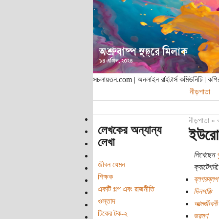
সচলায়তন.com | অনলাইন রাইটার্স কমিউনিটি | ক
নীড়পাতা
নীড়পাতা
»
লেখকের অন্যান্য
ইউরোট
লেখা
লিখেছেন
গ
জীবন যেমন
ক্যাটেগরি:
শিক্ষক
ব্লগরব্লগ
একটি গল্প এবং রাজনীতি
দিনপঞ্জি
ওস্তাদ
আত্মজীবনী
টিকের টক-২
ভ্রমণ