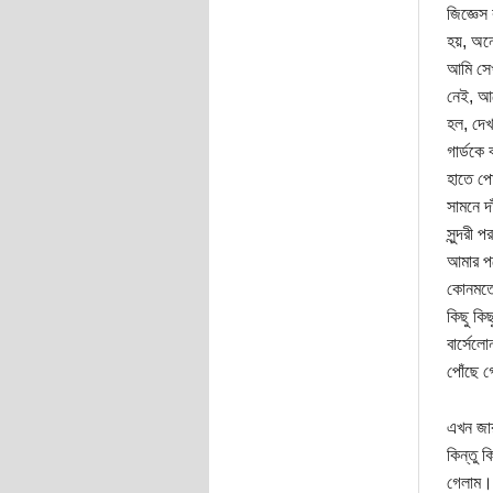
জিজ্ঞেস
হয়, অনে
আমি সেখ
নেই, আছ
হল, দেখ
গার্ডকে
হাতে পোস
সামনে দা
সুন্দরী
আমার পক
কোনমতে 
কিছু কি
বার্সেল
পোঁছে গ
এখন জার
কিন্তু 
গেলাম। ব