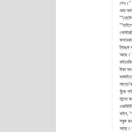
দেও।" 
আর আমার
"“হোটেল
"“তাইলে
পোস্টার
কনভেয়া
ট্যাঙ্ক
আছে। ইন
কইতারিন
টাকা ভা
ভাঙ্গাই
সান্তে’
খুঁজে প
সন্দেহ 
ওয়াকিটক
কইল, "ব
সবুজ রঙ
আছে। লা