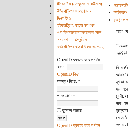
টিকের টক (তেতুলের না কইলাম)
আলোকচিত
ইউরোট্রিপঃ জারাগোজার
স্মৃতিচারণ
দিনপঞ্জি-১
যুবা (১৮ বছ
ইউরোট্রিপঃ যাত্রা হল শুরু
আগে যে
এক বিশাআআআআআআল সচল
সমাবেশ......এডমন্টনে
“"এয়ার
ইউরোট্রিপঃ যাত্রা শুরুর আগে- ২
আমি কি
OpenID ব্যবহার করে লগইন
করুন:
কি ঘটেছ
OpenID কি?
আমার বি
সদস্য পরিচয়:
*
মুখ হা 
মনে মনে
পাসওয়ার্ড:
*
সুন্দরী,
নাক, লম
ভুলোনা আমায়
মুক্তোঝ
সে উঠে 
হল আমার
OpenID ব্যবহার করে লগইন