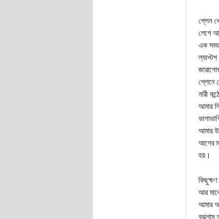
প্লেন থ
লেগে আছ
এক সময়
ল্যাপ্ট
জারাগোজ
প্লেনে 
নারী কন
আমার সি
ভাগাভাগ
আমার উপ
আগের মত
হয়।
কিছুক্ষ
আর মাঝে
আমার আব
বুঝলাম 