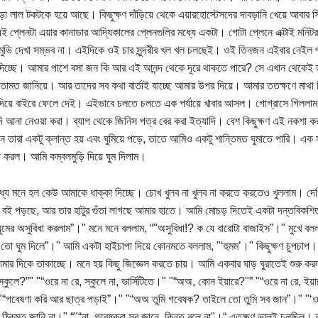
া লাল টকটকে হয়ে আছে। কিছুক্ষণ দাঁড়িয়ে থেকে এয়ারহোস্টেসদের দাবড়ানি খেয়ে আবার
 প্লেনটা এয়ার কানাডার আদ্যিকালের প্লেনগুলির মধ্যে একটা। গোটা প্লেনে এক্টাই মনিটর
মুভি দেখা সম্ভব না। এইদিকে ওই চার সুন্দরীর খল খল চলছেই। ওই তিনজন এইবার নেইল পলি
 দিচ্ছে। আমার পাশে বসা জন কি আর এই আনন্দ থেকে দূরে থাকতে পারে? সে এখান থেকেই তাদ
মতামত জানিয়ে। আর তাদের সব কথা বার্তাই যাচ্ছে আমার উপর দিয়ে। আমার ততক্ষণে মাথা
দিয়ে বাইরে ফেলে দেই। এইভাবে চলতে চলতে এক পর্যায়ে খাবার আসল। গোগ্রাসে গিললাম।
াদি আনা নেওয়া করা। ব্যাগ থেকে জিনিস পত্র বের করা ইত্যাদি। বেশ কিছুক্ষণ এই নকশা ক
ন তারা একটু ক্লান্ত হয় এবং ঘুমিয়ে পড়ে, তাতে আমিও একটু শান্তিমত ঘুমাতে পারি। এক 
প করল। আমি কম্বলমুড়ি দিয়ে ঘুম দিলাম।
ধ্যে মনে হল কেউ আমাকে ধাক্কা দিচ্ছে। চোখ খুলব না খুলব না করতে করতেও খুললাম। দেখি 
ুড়ে বই পড়ছে, আর তার হাটুর গুঁতা লাগছে আমার হাতে। আমি মোচড় দিতেই একটা দন্তবিকশিত হ
ুমের অসুবিধা করলাম”।" মনে মনে বললাম, “"অসুবিধা!? ক যে বারোটা বাজাইস”।" মুখে ব
তো ঘুম দিলে”।" আমি একটা হাইচাপা দিয়ে কোনমতে বললাম, "‘হুমম’।" কিছুক্ষণ চুপচাপ। 
ার দিকে তাকাচ্ছে। মনে হয় কিছু জিজ্ঞেস করতে চায়। আমি একবার ঘাড় ঘুরাতেই শুরু কর
কুলে?”" "“ওরে না রে, স্কুলে না, ভার্সিটিতে।" "“অঅ, কোন ইয়ারে?"” "“ওরে না রে, ইয়ারে 
“গবেষণা করি আর ছাত্র পড়াই”।" "“অঅ তুমি গবেষক? তাইলে তো তুমি সব জান”।" "‘ওরে 
ঠিকমত জানি না।" “"“না, গবেষকরা সব জানে, কিন্তু বলে না"।“ এতক্ষণ ভালই চলছিল। তারপ