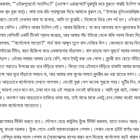
 করলাম, “"এইরুপুয়ের্তো স্তাসিও?" (এতক্ষণ এয়ারপোর্টে ঘুরাঘুরি করে বুঝতে পারছি ইংলিশ
ক শব্দ বুঝা যায়)। মামা তার বডি ল্যাঙ্গুয়েজ দিয়ে আমাকে বুঝাল যে, “ উপরের ফুটওভারব্র
ানে যেতেই দেখলাম মামা যা বলেছে, আমি তা বুঝেছি। নিজেকে নিয়ে বেশ গর্ব হল। ওইখানে য
ে মেশিন। মেশিনে আবার ইংলিশ নেই। আবার ছিরিংলা। যা করে আল্লায় বলে আন্দাজের উপ
লাম মেশিনটি একটি টিকেট প্রসব করেছে, আর আমার পাঁচ ইউরো থেকে বাকি পয়সা ফিরত দ
 বললাম, "“বার্সেলোনা সান্তে?" গার্ড মামা আঙ্গুল তুলে বাস দেখিয়ে দিল। কোনমতে বাসের ভ
্টারের টিউব, বহুত ছিরিংলা করে একজায়গায় দাঁড়ালাম। বাস ছাড়ার আগ মুহুর্তে আবার দমবন্ধ 
ঁড়াল। এইবার লম্বায় আমার চেয়ে বেশি, সাথে ট্যাটু করা এক পোলা। সুন্দরী হাত ছেড়ে দাঁড
 পরতে পরতেও উপরের রড ধরে দাঁড়িয়ে থাকল। কিন্ত তার এইভাবে দাঁড়িয়ে থাকাটা আমার জ
্ষে আর ঘুরে দাঁড়ানো সম্ভব না, আর আমার নাক মুখের সামনে সুন্দরীর রড ধরা হাতের বগল। 
আড়চোখে বার্সেলোনা দেখতে লাগলাম। দেখেই বুঝা গেল অনেক পুরনো শহর। ছুটির দিন,
ছু জায়গা দেখে মনে হল, ঢাকা মনে হয় এই শহরকে দেখেই বানিয়েছে। আমি পুরা বাটে, সো
োনা। কতক্ষণ আর আড়চোখে তাকিয়ে থাকা যায়, তাই মাঝে মাঝে একটু চোখ সোজা করেই আ
েলাম বার্সেলোনা সান্তেতে।
াগোজার টিকিট করতে হবে। স্টেশনে যেয়ে কাউন্টার খুঁজে টিকিট করলাম, হাতে তখনও আছে এক
কিছু খাওয়া দরকার। খুঁজে পেতে একটা ম্যাকডোনাল্ডস পেলাম। সেখান থেকে দুইটা বার্গার আর 
েশিদূর যাবার সাহস পেলাম না (অ্যালেক্সের বাপের বাচ্চা বলে দিয়েছে বার্সেলোনা বড়ই খারাপ জ