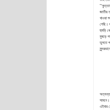
"‘কুত্ত
জাতীয় 
খাওয়া 
গেছি। জ
হুমড়ি 
মুষড়ে 
তুলতে প
সুন্দরভ
অত্যন্ত
সামনে। 
এইবার য