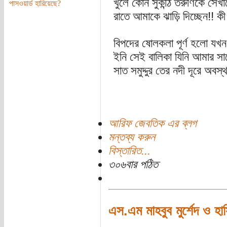
খুলে কোন সুকন্ঠি তরুণিকে সে
পাসওয়ার্ড হারিয়েছে?
রাতে আমাকে ঝাড়ি দিচ্ছেন!! কী
বিপদের ষোলকলা পূর্ণ হলো যখ
ইনি সেই বালিকা যিনি আমার সাথ
সাত সমুদ্দুর তের নদী দূরে অব
আরিফ জেবতিক এর ব্লগ
মন্তব্য করুন
বিস্তারিত...
৩০৬বার পঠিত
এস.এম মাহবুব মুর্শেদ ও হাসি