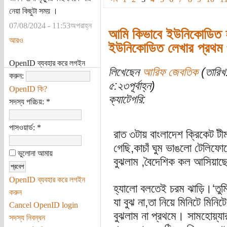
নেয়া কিছুটা সময় ।
07/08/2024 - 11:53অপরাহ্ন
আমি কিভাবে ইউনিকোডিত
আরও
ইউনিকোডিত লেখার প্রথম প
OpenID ব্যবহার করে লগইন
লিখেছেন
আরিফ জেবতিক
(তারিখ
করুন:
৫:২৩পূর্বাহ্ন)
OpenID কি?
ক্যাটেগরি:
সদস্য পরিচয়:
*
পাসওয়ার্ড:
*
রাত ৩টায় বাংলাদেশ ক্রিকেট ট
গেছি,কাচাঁ ঘুম ভাঙলো টেলিফ
ভুলোনা আমায়
বুঝলাম ,বৈদেশিক কল আসিয়াছ
OpenID ব্যবহার করে লগইন
হ্যালো বলতেই চরম ঝাড়ি।‘তুম
করুন
যা বুঝ না,তা নিয়ে মিনিটে মিনি
Cancel OpenID login
বুঝলাম না প্রথমে। সামহোয়্যার 
সদস্য নিবন্ধন