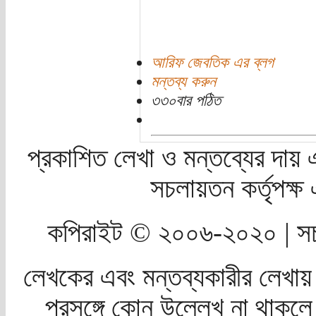
আরিফ জেবতিক এর ব্লগ
মন্তব্য করুন
৩৩০বার পঠিত
প্রকাশিত লেখা ও মন্তব্যের দায় 
সচলায়তন কর্তৃপক্
কপিরাইট © ২০০৬-২০২০ | সচ
লেখকের এবং মন্তব্যকারীর লেখায়
প্রসঙ্গে কোন উল্লেখ না থাকলে স