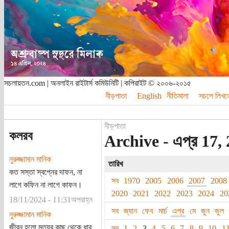
সচলায়তন.com | অনলাইন রাইটার্স কমিউনিটি | কপিরাইট © ২০০৬-২০১৫
নীড়পাতা
English
নীতিমালা
সচলে লিখত
নীড়পাতা
কলরব
Archive - এপ্র 17,
নুরুজ্জামান মানিক
তারিখ
কত সস্তা স্বপ্নের দাফন, না
সব
1970
2005
2006
2007
2008
লাগে কফিন না লাগে কাফন।
2020
2021
2022
2023
2024
20
18/11/2024 - 11:31অপরাহ্ন
সব
জ্যান
ফেব
মার্চ
এপ্র
মে
জুন
জুল
নুরুজ্জামান মানিক
জীবন হলো মৃত্যুর কাছ থেকে ধার
সব
1
2
3
4
5
6
7
8
9
10
1