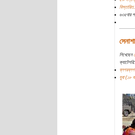
বিস্তারিত.
৬৩৫বার প
সেনাশা
লিখেছেন
ক্যাটেগরি:
ব্লগরব্লগ
যুবা (১৮ বছ