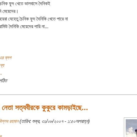
চৈনিক ফুদ খেতে ভালবাসে দৈনিকই
 মেয়েদের।
েয়েরা যেহেতু চৈনিক ফুদ দৈনিকি খেতে পারে না
মিউ দৈনিকি মেয়েদের পারি না...
এর ব্লগ
ব্য
..
পঠিত
 নেতা সত্যবীরকে কুকুরে কামড়াইছে...
িপ্লব রহমান
(তারিখ: শুক্র, ৩১/০৮/২০০৭ - ১:৫০অপরাহ্ন)
র