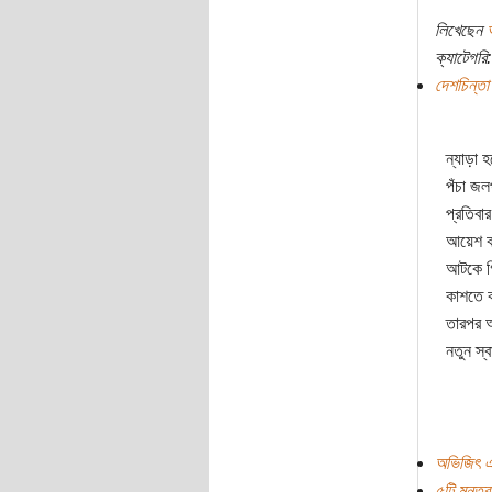
লিখেছেন
ক্যাটেগরি:
দেশচিন্তা
ন্যাড়া 
পঁচা জল
প্রতিবা
আয়েশ কর
আটকে গ
কাশতে ক
তারপর আ
নতুন স্
অভিজিৎ এ
৫টি মন্তব্