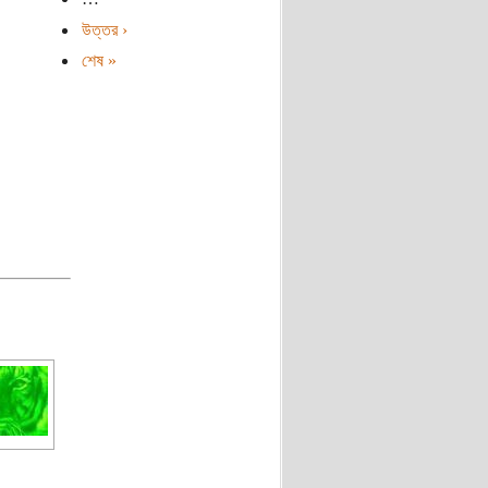
উত্তর ›
শেষ »