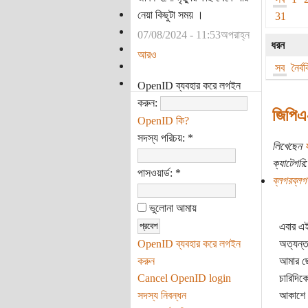
নেয়া কিছুটা সময় ।
31
07/08/2024 - 11:53অপরাহ্ন
ধরন
আরও
সব
নৈর্
OpenID ব্যবহার করে লগইন
করুন:
জিপিএ-
OpenID কি?
সদস্য পরিচয়:
*
লিখেছেন
ক্যাটেগরি:
পাসওয়ার্ড:
*
ব্লগরব্লগ
ভুলোনা আমায়
এবার এই
OpenID ব্যবহার করে লগইন
অত্যন্ত
করুন
আমার ছ
Cancel OpenID login
চারিদিক
সদস্য নিবন্ধন
আকাশে ব