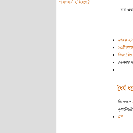
পাসওয়ার্ড হারিয়েছে?
যারা এব
ফারুক হাস
১৩টি মন্ত
বিস্তারিত.
৫৬৭বার প
ধৈর্য 
লিখেছেন
স
ক্যাটেগরি:
গল্প