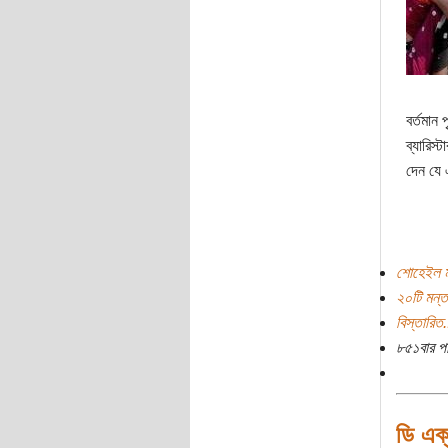
বর্তমান
ব্যারিস
দেন যে 
শোহেইল ম
২০টি মন্ত
বিস্তারিত.
৮৫১বার প
ডি এক্