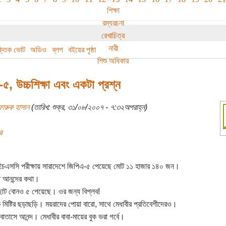
শিক্ষা
রম্যরচনা
রেখাচিত্র
নারী
বক্তিক ভোট
অডিও
ব্লগ
বইয়ের পৃষ্ঠা
শিশু অধিকার
৫, উচ্চশিক্ষা এবং একটা প্রশ্ন
ফারুক হাসান
(তারিখ: শুক্র, ৩১/০৮/২০০৭ - ৭:৩২অপরাহ্ন)
র
চএসসি পরীক্ষায় সারাদেশে জিপিএ-৫ পেয়েছে মোট ১১ হাজার ১৪০ জন।
 আনন্দের কথা।
োট বোনও ৫ পেয়েছে। ওর জন্য বিপ্লব!
ে মিষ্টির ছড়াছড়ি। ময়রাদের পোয়া বারো, সাথে মেধাবীর প্রতিবেশীদেরও।
াতাসে আনন্দ। মেধাবীর বাবা-মায়ের বুক ভরা গর্বে।