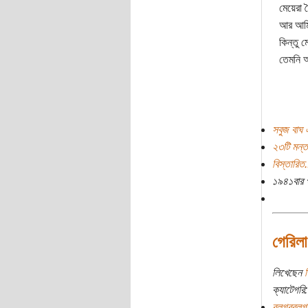
মেয়েরা 
আর আমি
কিন্তু ম
তেমনি আ
সবুজ বাঘ 
২৩টি মন্ত
বিস্তারিত.
১৯৪১বার 
গেরিলা
লিখেছেন
ব
ক্যাটেগরি:
ব্লগরব্লগ