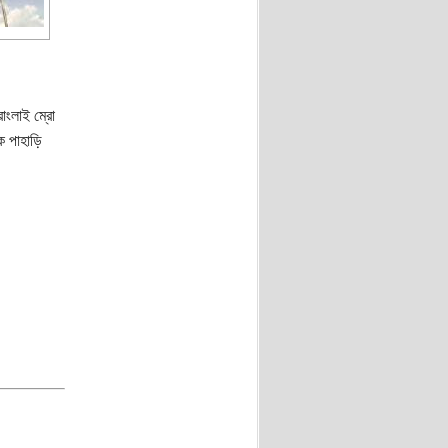
াংলাই ম্রো
ক পাহাড়ি