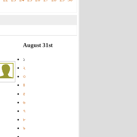
August 31st
১
২
৩
৪
৫
৬
৭
৮
৯
…