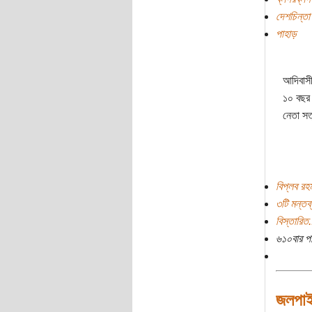
দেশচিন্তা
পাহাড়
আদিবাসী
১০ বছর 
নেতা সত
বিপ্লব রহ
৩টি মন্তব্
বিস্তারিত.
৬১০বার প
জলপাই