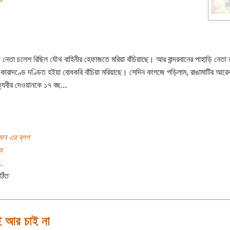
 নেতা চলেশ রিছিল যৌথ বাহিনীর হেফাজতে মরিয়া বাঁচিয়াছে। আর বান্দরবানের পাহাড়ি নেতা র
কারাদণ্ডে দণ্ডিত হইয়া বোধকরি বাঁচিয়া মরিয়াছে। সেদিন কাগজে পড়িলাম, রাঙামাটির আরে
্যবীর দেওয়ানকে ১৭ বছ...
মান এর ব্লগ
য
..
ঠিত
 আর চাই না