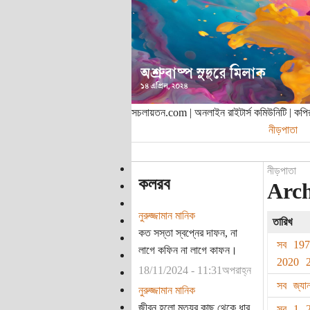
সচলায়তন.com | অনলাইন রাইটার্স কমিউনিটি | ক
নীড়পাতা
নীড়পাতা
কলরব
Arch
নুরুজ্জামান মানিক
তারিখ
কত সস্তা স্বপ্নের দাফন, না
সব
19
লাগে কফিন না লাগে কাফন।
2020
18/11/2024 - 11:31অপরাহ্ন
সব
জ্যা
নুরুজ্জামান মানিক
জীবন হলো মৃত্যুর কাছ থেকে ধার
সব
1