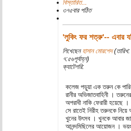
বিস্তারিত...
৩৭৫বার পঠিত
'লুকিং ফর শত্রু'-- এবার যদ
লিখেছেন
হাসান মোরশেদ
(তারিখ:
৭:৫৬পূর্বাহ্ন)
ক্যাটেগরি:
কলেজ পড়ুয়া এক তরুন কে পারিবা
রানীর অভিজাতবাহিনী । তরুনে
অপরাধী নাকি ফেরারী হয়েছে ।
সে রাতেই নিরীহ তরুনকে নিয়ে অ
খুনের উৎসব । খুনকে আবার জ
আনন্দমিছিলের আয়োজন । ভয়ংক