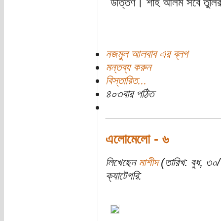
উত্তির্ণ। শাহ আলম সবে তুলি
নজমুল আলবাব এর ব্লগ
মন্তব্য করুন
বিস্তারিত...
৪০৩বার পঠিত
এলোমেলো - ৬
লিখেছেন
মাশীদ
(তারিখ: বুধ, ৩০
ক্যাটেগরি: