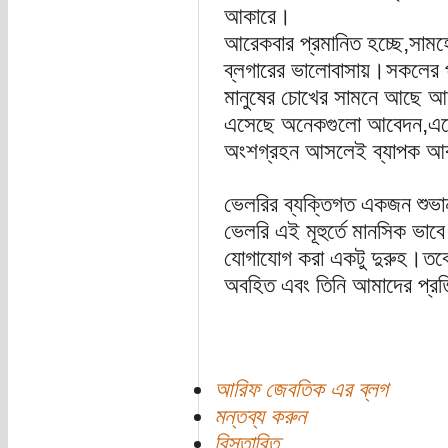
আকারে।
আরেকবার প্রমানিত হচ্ছে,সামহ
ব্লগারের ভালোবাসায়।সকলের প্
মানুষের চোখের সামনে আছে আ
এসেছে অনেকগুলো আবেদন,এতে 
অংশগ্রহন আসলেই ব্যাপক আক
ভেলরির ব্যক্তিগত একজন শুভা
ভেলরি এই মূহুর্তে মানসিক ভাবে
যোগাযোগ করা একটু দুরুহ।তবে 
অবহিত এবং তিনি আমাদের প্রত
আরিফ জেবতিক এর ব্লগ
মন্তব্য করুন
বিস্তারিত...