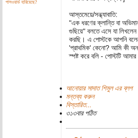
পাসওয়ার্ড হারিয়েছে?
আস্তমেয়ে/সন্ধ্যাবাতি:
"এক ধরণের ক্লান্তি বা অভিমা
গুছিয়ে" বলতে এসে যা লিখলেন ত
করছি। এ পোস্টকে আপনি বলেছে
'প্রাথমিক' কেনো? আমি কী অন্
স্পষ্ট করে বলি - পোস্টটি আমার '
আনোয়ার সাদাত শিমুল এর ব্লগ
মন্তব্য করুন
বিস্তারিত...
৩১৩বার পঠিত