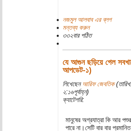
নজমুল আলবাব এর ব্লগ
মন্তব্য করুন
৩৩২বার পঠিত
যে আগুন ছড়িয়ে গেল সবখান
আপডেট-১)
লিখেছেন
আরিফ জেবতিক
(তারিখ
২:১৬পূর্বাহ্ন)
ক্যাটেগরি:
মানুষের অগ্রযাত্রা কি আর পশ
পারে না।সেটি বার বার প্রমা