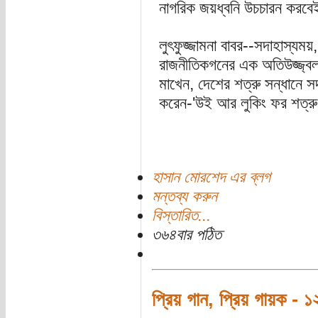
নাগরিক জয়ধ্বনি উচচারন করবেই
লুৎফুজ্জামনা বাবর--সদাহাস্যম
রাজনীতিকগনের এক অতিউজ্জ্বল 
মাখেন, দেশের শত্রু সন্ধানে স
করেন-'উই আর লুকিং ফর শত্রু'
হাসান মোরশেদ এর ব্লগ
মন্তব্য করুন
বিস্তারিত...
৩৬৪বার পঠিত
প্রিয় গান, প্রিয় গায়ক