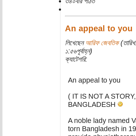
৩৪০বার পঠিত
An appeal to you
লিখেছেন
আরিফ জেবতিক
(তারিখ
১:৫৬পূর্বাহ্ন)
ক্যাটেগরি:
An appeal to you
( IT IS NOT A STORY
BANGLADESH
A noble lady named Va
torn Bangladesh in 197