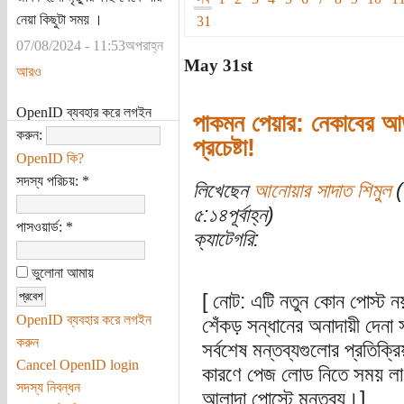
নেয়া কিছুটা সময় ।
31
07/08/2024 - 11:53অপরাহ্ন
May 31st
আরও
OpenID ব্যবহার করে লগইন
পাকমন পেয়ার: নেকাবের আ
করুন:
প্রচেষ্টা!
OpenID কি?
সদস্য পরিচয়:
*
লিখেছেন
আনোয়ার সাদাত শিমুল
(
৫:১৪পূর্বাহ্ন)
পাসওয়ার্ড:
*
ক্যাটেগরি:
ভুলোনা আমায়
[ নোট: এটি নতুন কোন পোস্ট
OpenID ব্যবহার করে লগইন
শেঁকড় সন্ধানের অনাদায়ী দেনা স
করুন
সর্বশেষ মন্তব্যগুলোর প্রতিক্রি
Cancel OpenID login
কারণে পেজ লোড নিতে সময় লাগ
সদস্য নিবন্ধন
আলাদা পোস্টে মন্তব্য।]