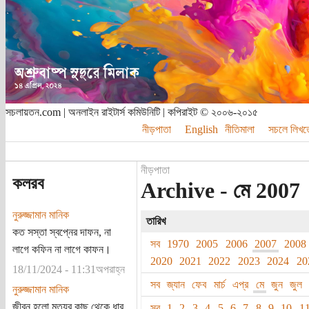
সচলায়তন.com | অনলাইন রাইটার্স কমিউনিটি | কপিরাইট © ২০০৬-২০১৫
নীড়পাতা
English
নীতিমালা
সচলে লিখত
নীড়পাতা
কলরব
Archive - মে 2007
নুরুজ্জামান মানিক
তারিখ
কত সস্তা স্বপ্নের দাফন, না
সব
1970
2005
2006
2007
2008
লাগে কফিন না লাগে কাফন।
2020
2021
2022
2023
2024
20
18/11/2024 - 11:31অপরাহ্ন
সব
জ্যান
ফেব
মার্চ
এপ্র
মে
জুন
জুল
নুরুজ্জামান মানিক
জীবন হলো মৃত্যুর কাছ থেকে ধার
সব
1
2
3
4
5
6
7
8
9
10
1