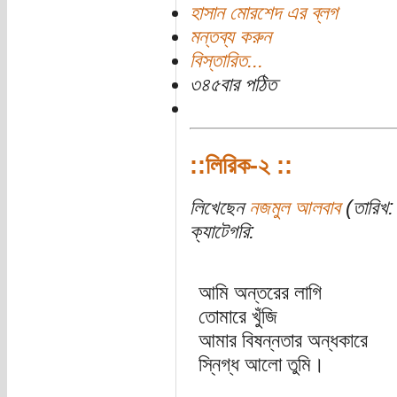
হাসান মোরশেদ এর ব্লগ
মন্তব্য করুন
বিস্তারিত...
৩৪৫বার পঠিত
::লিরিক-২ ::
লিখেছেন
নজমুল আলবাব
(তারিখ: 
ক্যাটেগরি:
আমি অন্তরের লাগি
তোমারে খুঁজি
আমার বিষন্নতার অন্ধকারে
স্নিগ্ধ আলো তুমি।