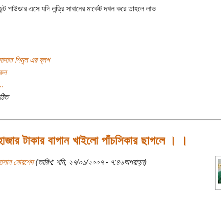
ন্ট পাউডার এসে যদি লন্ড্রি সাবানের মার্কেট দখল করে তাহলে লাভ
াদাত শিমুল এর ব্লগ
রুন
..
ঠিত
াজার টাকার বাগান খাইলো পাঁচসিকার ছাগলে । ।
হাসান মোরশেদ
(তারিখ: শনি, ২৭/০১/২০০৭ - ৭:৪৬অপরাহ্ন)