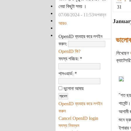
নেয়া কিছুটা সময় ।
31
07/08/2024 - 11:53অপরাহ্ন
Januar
আরও
OpenID ব্যবহার করে লগইন
ভালোব
করুন:
OpenID কি?
লিখেছেন
সদস্য পরিচয়:
*
ক্যাটেগরি:
পাসওয়ার্ড:
*
ভুলোনা আমায়
"গত ছয় ম
পার্সেন
OpenID ব্যবহার করে লগইন
করুন
আগামী ছ
Cancel OpenID login
শুনে ভ্
সদস্য নিবন্ধন
ইশারায় 