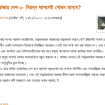
রাজার দেশ-২- নিরন্ন আসলেই শোষন মানবে?
অপ বাক
(তারিখ: শনি, ২৭/০১/২০০৭ - ৪:৪৫অপরাহ্ন)
খায় সংশয় প্রকাশ করেছিলাম, তত্ত্ববধায়ক সরকারের তত্ত্ববধান করবে কে? রাষ্ট্রপতি অথর্ব 
হীন একটা অবস্থানে নিজেকে নিমজ্জিত করেছেন।তাই তার পক্ষে হাল ধরা সম্ভব না। এবং 
 এবং অথর্বতা এবং নৈতিকতাহীনতার দায় বহন করছে বাংলাদেশ নামক রাষ্ট্রের সকল নাগরিক। 
ক মানুষ অবশ্য আমার অবস্থানকে পছন্দ করবেন না। আমার ভেতরে এই তত্ত্ববধায়ক সরকার শু
 অনুভুতির জন্ম দিচ্ছে।
 করে কার্যত অকার্যকর দেশ বলে ব্যাপক প্রচারণার পর দেশকে গতিশীল এবং গনতান্ত্রিক কর
ধায়ক সরকারের অবতারনা। এবং এই তত্ত্ববধায়ক সরকার ভীষণ রকম অগনতান্ত্রিক আচরন কর
র প্রধান দাবী স্বচ্ছতা এবং তথ্যের অবাধ প্রবাহ, ই
র ব্লগ