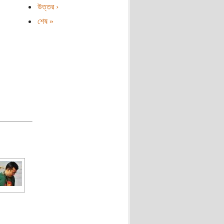
উত্তর ›
শেষ »