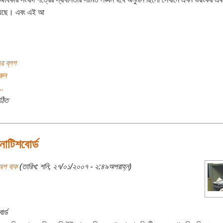
য়েছে। এবং এই আ
র ব্লগ
রুন
..
ঠিত
নোটিশবোর্ড
অপ বাক
(তারিখ: শনি, ২৭/০১/২০০৭ - ২:৪৯অপরাহ্ন)
োর্ড