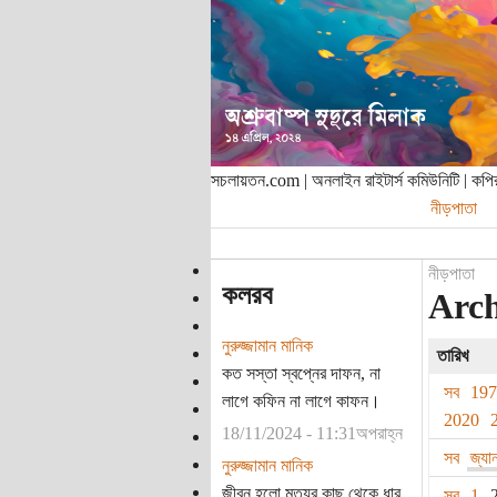
সচলায়তন.com | অনলাইন রাইটার্স কমিউনিটি | ক
নীড়পাতা
নীড়পাতা
কলরব
Arch
নুরুজ্জামান মানিক
তারিখ
কত সস্তা স্বপ্নের দাফন, না
সব
19
লাগে কফিন না লাগে কাফন।
2020
18/11/2024 - 11:31অপরাহ্ন
সব
জ্যা
নুরুজ্জামান মানিক
জীবন হলো মৃত্যুর কাছ থেকে ধার
সব
1