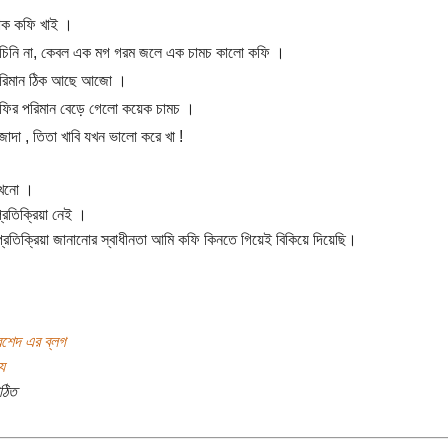
্যাক কফি খাই ।
, চিনি না, কেবল এক মগ গরম জলে এক চামচ কালো কফি ।
রিমান ঠিক আছে আজো ।
ফির পরিমান বেড়ে গেলো কয়েক চামচ ।
মজাদা , তিতা খাবি যখন ভালো করে খা !
এখনো ।
রতিক্রিয়া নেই ।
প্রতিক্রিয়া জানানোর স্বাধীনতা আমি কফি কিনতে গিয়েই বিকিয়ে দিয়েছি।
রশেদ এর ব্লগ
য
ঠিত