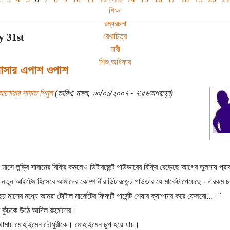
শিক্ষা
রম্যরচনা
রেখাচিত্র
y 31st
নারী
শিশু অধিকার
াসার এপাশ ওপাশ
আনোয়ার সাদাত শিমুল
(তারিখ: মঙ্গল, ৩০/০১/২০০৭ - ৭:৫৬অপরাহ্ন)
াসে লন্ড্রি সাবানের বিক্রি কমলেও ডিটারজেন্ট পাউডারের বিক্রি বেড়েছে আগের তুলনায় প্রায় ট
্ট। নতুন আইটেম হিসেবে আমাদের কোম্পানীর ডিটারজেন্ট পাউডার যে মার্কেট পেয়েছে - এরকম 
য় মাসের মধ্যে আমরা টোটাল মার্কেটের ফিফটি পার্সেন্ট শেয়ার ক্যাপচার করে ফেলবো...।"
রু কুঁচকে উঠে আদিল রহমানের।
থামায় মোহাইমেন চৌধুরীকে। মোহাইমেন চুপ হয়ে যায়।