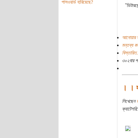
পাসওয়ার্ড হারিয়েছে?
"ডিটারজে
আনোয়ার স
মন্তব্য ক
বিস্তারিত.
৩০২বার প
। । হ
লিখেছেন
ক্যাটেগরি: