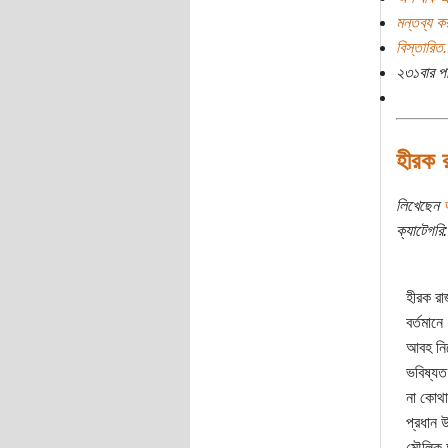
মন্তব্য ক
বিস্তারিত.
২৩১বার প
হীরক র
লিখেছেন
ক্যাটেগরি:
হীরক রা
বর্তমান
আবহ নিয়
ভবিষ্যত
না কোথা
প্রধান 
মৌলিক 