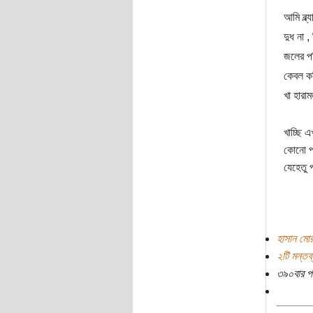
আমি ব্ল
দুধ না 
জলের প
কেবল ক
খা হারা
খাচ্ছি 
কোনো প্
যেহেতু 
হাসান মো
২টি মন্তব্
৩৯০বার প