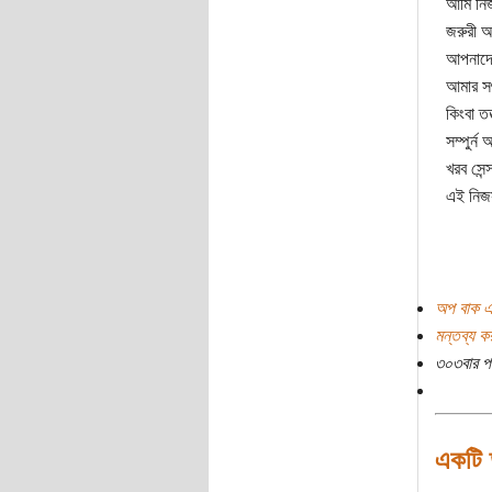
আমি নিজ
জরুরী অ
আপনাদে
আমার স
কিংবা ত
সম্পুর্ন
খরব সেন
এই নিজস
অপ বাক এ
মন্তব্য ক
৩০৩বার প
একটি ত