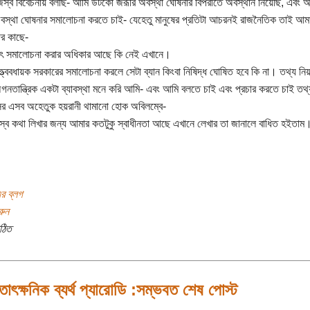
স্ব বিবেচনায় বলছি- আমি উটকো জরূরি অবস্থা ঘোষনার বিপরীতে অবস্থান নিয়েছি, এবং 
বস্থা ঘোষনার সমালোচনা করতে চাই- যেহেতু মানুষের প্রতিটা আচরনই রাজনৈতিক তাই আমা
র কাছে-
ৎ সমালোচনা করার অধিকার আছে কি নেই এখানে।
ত্ত্ববধায়ক সরকারের সমালোচনা করলে সেটা ব্যান কিংবা নিষিদ্ধ ঘোষিত হবে কি না। তথ্য নিয়ন্
 অগনতান্ত্রিক একটা ব্যাবস্থা মনে করি আমি- এবং আমি বলতে চাই এবং প্রচার করতে চাই তথ্য 
্সর এসব অহেতুক হয়রানী থামানো হোক অবিলম্বে-
্ব কথা লিখার জন্য আমার কতটুকু স্বাধীনতা আছে এখানে লেখার তা জানালে বাধিত হইতাম
র ব্লগ
রুন
ঠিত
াৎক্ষনিক ব্যর্থ প্যারোডি :সম্ভবত শেষ পোস্ট