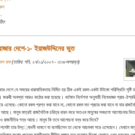
রুন
..
ঠিত
াজার দেশে-১- ইয়াজউদ্দিনের ভুত
অপ বাক
(তারিখ: শনি, ২৭/০১/২০০৭ - ৩:৩৮অপরাহ্ন)
জার দেশে যে সময়ের ধারাবাহিকতায় নির্মিত হয় ঠিক একই রকম একটা উটকো পরিস্থিতি সৃষ্টি 
ে। জরুরী অবস্থা আরও কঠোর করা হয়েছে। বর্তমান নির্দেশনা অনুযায়ী নিষেধাজ্ঞা প্রায় ঐশ্ব
ে এসেছে- কোনো রকম প্রশ্ন করা যাবে না, কোনো রকম মত প্রচার করা যাবে না যার রাজন
 আছে। মানুষ মাত্রই রাজনৈতিক চরিত্র ধারন করে অতএব মানুষের সবগুলো আলোচনার ভি
ও রাজনীতির গন্ধ আছে। মানুষ কি তবে আলোচনা বন্ধ করে দিবে?
উপদেষ্টা তার উদ্্বোধনী ভাষণে যা বলেছিলেন তা থেকে আচমকা সরে এসেছেন। যেখানে মান
অধিকার সংবাদ পত্রের স্বাধীনতার সীমিত লঙ্ঘন হবে অনুমান ছিলো সেখানে এখন ভয়ংকর একটা