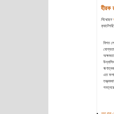
হীরক 
লিখেছেন
ক্যাটেগরি:
বিগত লে
যোগ্যতা
অক্ষমতা
উন্নাসি
ঋণাত্বক
এত ফলাও
তত্ত্বব
গনত্নরে
অপ বাক এ