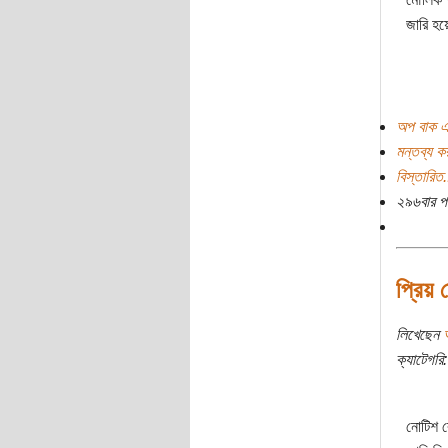
জারি হ
অপ বাক এ
মন্তব্য ক
বিস্তারিত.
২৯৬বার প
প্রিয় 
লিখেছেন
ক্যাটেগরি:
নোটিশ ব