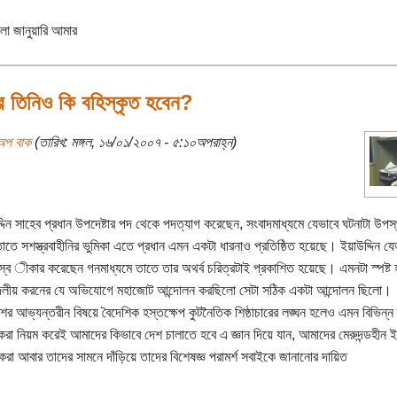
া জানুয়ারি আমার
 তিনিও কি বহিস্কৃত হবেন?
অপ বাক
(তারিখ: মঙ্গল, ১৬/০১/২০০৭ - ৫:১০অপরাহ্ন)
দিন সাহেব প্রধান উপদেষ্টার পদ থেকে পদত্যাগ করেছেন, সংবাদমাধ্যমে যেভাবে ঘটনাটা উপস
াতে সশস্ত্রবাহীনির ভুমিকা এতে প্রধান এমন একটা ধারনাও প্রতিষ্ঠিত হয়েছে। ইয়াউদ্দিন যে
তা স্ব ীকার করেছেন গনমাধ্যমে তাতে তার অথর্ব চরিত্রটাই প্রকাশিত হয়েছে। এমনটা স্পষ্ট
 দলীয় করনের যে অভিযোগে মহাজোট আন্দোলন করছিলো সেটা সঠিক একটা আন্দোলন ছিলো।
শের আভ্যন্তরীন বিষয়ে বৈদেশিক হস্তক্ষেপ কুটনৈতিক শিষ্ঠাচারের লঙ্ঘন হলেও এমন বিভিন্ন
করা নিয়ম করেই আমাদের কিভাবে দেশ চালাতে হবে এ জ্ঞান দিয়ে যান, আমাদের মেরুদন্ডহীন 
কেরা আবার তাদের সামনে দাঁড়িয়ে তাদের বিশেষজ্ঞ পরামর্শ সবাইকে জানানোর দায়িত