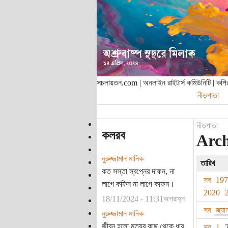
সচলায়তন.com | অনলাইন রাইটার্স কমিউনিটি | ক
নীড়পাতা
নীড়পাতা
কলরব
Arch
নুরুজ্জামান মানিক
তারিখ
কত সস্তা স্বপ্নের দাফন, না
সব
19
লাগে কফিন না লাগে কাফন।
2020
18/11/2024 - 11:31অপরাহ্ন
সব
জ্যা
নুরুজ্জামান মানিক
জীবন হলো মৃত্যুর কাছ থেকে ধার
সব
1