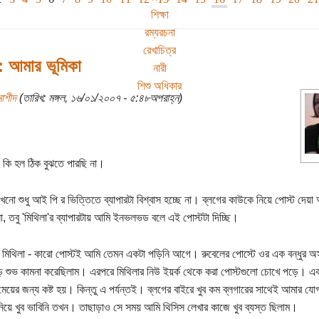
শিক্ষা
রম্যরচনা
রেখাচিত্র
: আমার ভূমিকা
নারী
শিশু অধিকার
মাশীদ
(তারিখ: মঙ্গল, ১৬/০১/২০০৭ - ৫:৪৮অপরাহ্ন)
টা কি হল ঠিক বুঝতে পারছি না।
নো শুধু আই পি র ভিত্তিতে ব্যাপারটা বিশ্বাস হচ্ছে না। ব্লগের কাউকে নিয়ে পোস্ট দেয়া
না, তবু 'মিথিলা'র ব্যাপারটায় আমি ইনভলভড বলে এই পোস্টটা দিচ্ছি।
া মিথিলা - কারো পোস্টই আমি তেমন একটা পড়িনি আগে। রুবেলের পোস্টে ওর এক বন্ধুর অস
 শুভ কামনা করেছিলাম। এরপরে মিথিলার নিউ ইয়র্ক থেকে করা পোস্টগুলো চোখে পড়ে। এ
মেয়ের জন্য কষ্ট হয়। কিন্তু এ পর্যন্তই। ব্লগের বাইরে খুব কম ব্লগারের সাথেই আমার 
িয়ে খুব ভাবিনি তখন। তাছাড়াও সে সময় আমি থিসিস লেখার কাজে খুব ব্যস্ত ছিলাম।