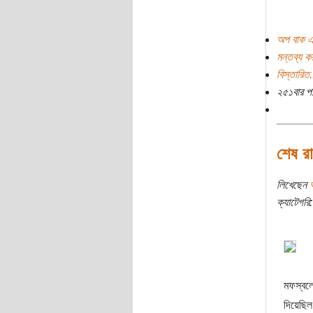
অপ বাক এ
মন্তব্য ক
বিস্তারিত.
২৫১বার প
শেষ রা
লিখেছেন
ক্যাটেগরি:
মফস্বলে
দিয়েছিল 