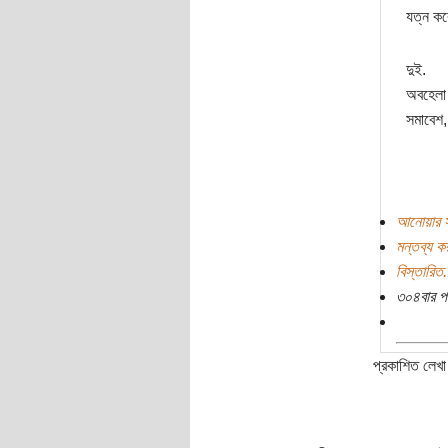
যত্ন কর
দুই.
অবহেলা 
সমাবেশ,
আনোয়ার স
মন্তব্য ক
বিস্তারিত.
৩০৪বার প
প্রকাশিত লেখা 