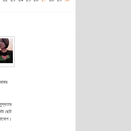
 আমার
ুস্থতার
কটা ছোট
যোগাযোগ।