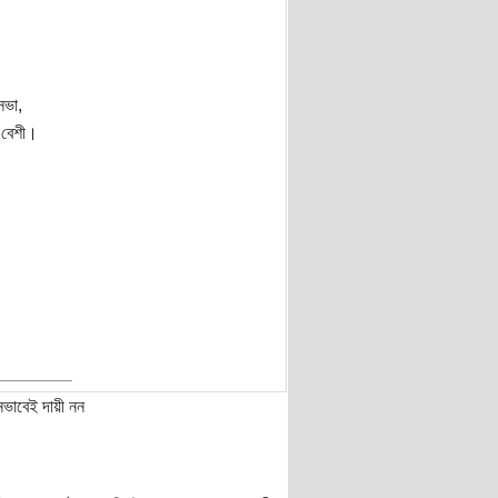
সভা,
 বেশী।
নভাবেই দায়ী নন