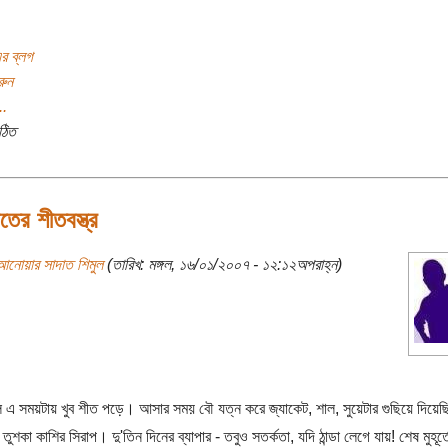
র ব্লগ
রুন
..
ঠিত
তের শীতবস্ত্র
আনোয়ার সাদাত শিমুল
(তারিখ: মঙ্গল, ১৬/০১/২০০৭ - ১২:১২অপরাহ্ন)
 এ সময়টায় খুব শীত পড়ে। আসার সময় বৌ যত্ন করে জ্যাকেট, শাল, সুয়েটার গুছিয়ে দিয়ে
তুশকা কাশির সিরাপ। দু'তিন দিনের ব্যাপার - তবুও সতর্কতা, যদি ঠান্ডা লেগে যায়! শেষ মুহূর্