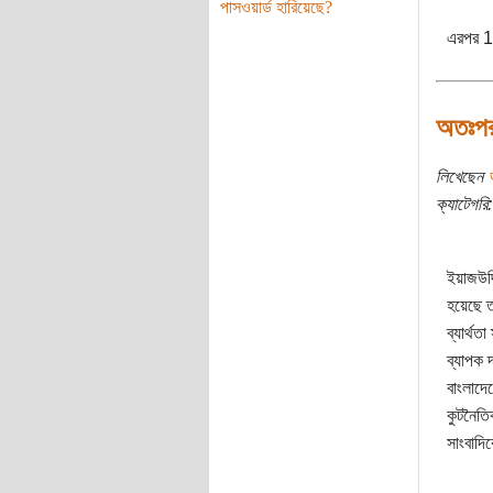
পাসওয়ার্ড হারিয়েছে?
এরপর 1ল
অতঃপর
লিখেছেন
ক্যাটেগরি:
ইয়াজউদ্
হয়েছে ত
ব্যার্থ
ব্যাপক
বাংলাদে
কুটনৈতি
সাংবাদি