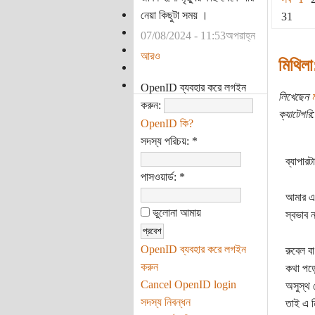
নেয়া কিছুটা সময় ।
31
07/08/2024 - 11:53অপরাহ্ন
আরও
মিথিলা
OpenID ব্যবহার করে লগইন
লিখেছেন
করুন:
ক্যাটেগরি:
OpenID কি?
সদস্য পরিচয়:
*
ব্যাপার
পাসওয়ার্ড:
*
আমার এখ
ভুলোনা আমায়
স্বভাব 
OpenID ব্যবহার করে লগইন
রুবেল ব
করুন
কথা পড়ে
Cancel OpenID login
অসুস্থ 
সদস্য নিবন্ধন
তাই এ ন