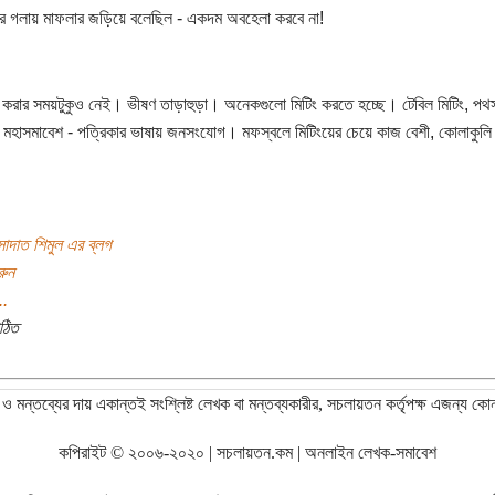
ে গলায় মাফলার জড়িয়ে বলেছিল - একদম অবহেলা করবে না!
করার সময়টুকুও নেই। ভীষণ তাড়াহুড়া। অনেকগুলো মিটিং করতে হচ্ছে। টেবিল মিটিং, পথ
 মহাসমাবেশ - পত্রিকার ভাষায় জনসংযোগ। মফস্বলে মিটিংয়ের চেয়ে কাজ বেশী, কোলাকুলি
াদাত শিমুল এর ব্লগ
রুন
..
ঠিত
ও মন্তব্যের দায় একান্তই সংশ্লিষ্ট লেখক বা মন্তব্যকারীর, সচলায়তন কর্তৃপক্ষ এজন্য কো
কপিরাইট © ২০০৬-২০২০ | সচলায়তন.কম | অনলাইন লেখক-সমাবেশ