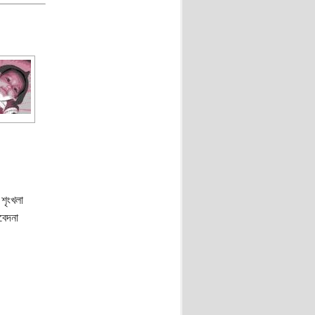
শৃংখলা
বেদনা