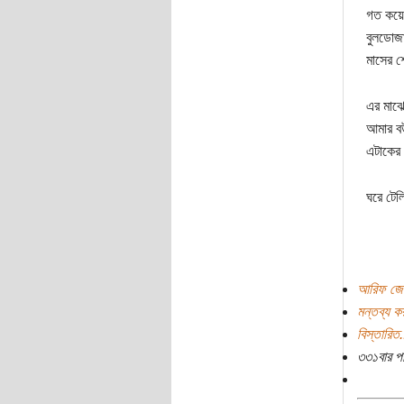
গত কয়েক
বুলডোজা
মাসের শ
এর মাঝে
আমার বউ
এটাকের
ঘরে টেল
আরিফ জেব
মন্তব্য ক
বিস্তারিত.
৩৩১বার প