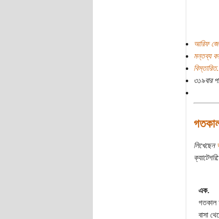
আরিফ জেব
মন্তব্য ক
বিস্তারিত.
৩১৯বার প
গতকাল
লিখেছেন
ক্যাটেগরি:
এক.
গতকাল আ
বাসা থে