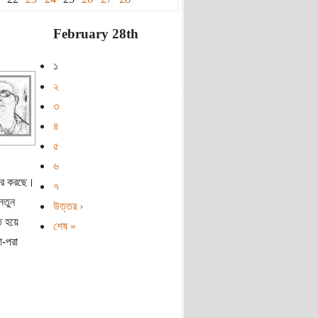
February 28th
১
২
৩
৪
৫
৬
চার করছে।
৭
নতুন
উত্তর ›
ত হয়ে
শেষ »
া-পরা