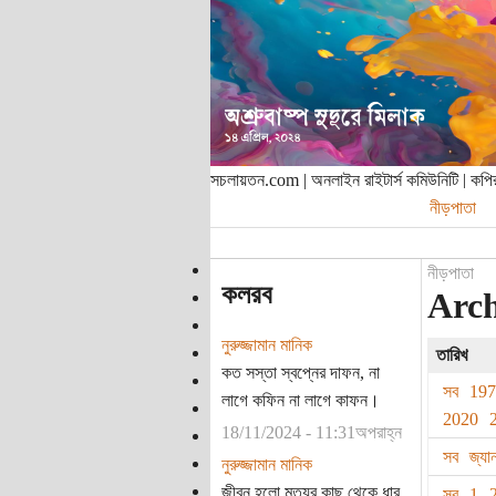
সচলায়তন.com | অনলাইন রাইটার্স কমিউনিটি | ক
নীড়পাতা
নীড়পাতা
কলরব
Arch
নুরুজ্জামান মানিক
তারিখ
কত সস্তা স্বপ্নের দাফন, না
সব
19
লাগে কফিন না লাগে কাফন।
2020
18/11/2024 - 11:31অপরাহ্ন
সব
জ্যা
নুরুজ্জামান মানিক
জীবন হলো মৃত্যুর কাছ থেকে ধার
সব
1