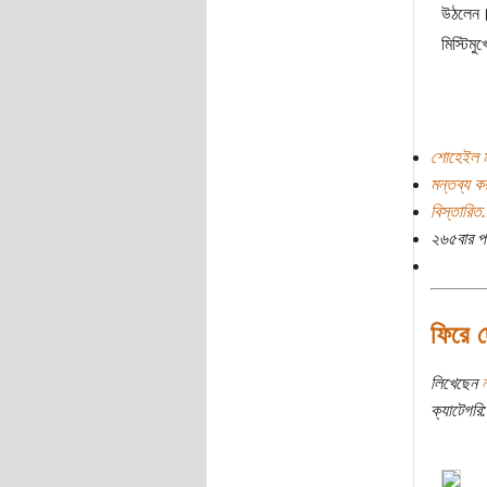
উঠলেন। 
মিস্টিম
শোহেইল ম
মন্তব্য ক
বিস্তারিত.
২৬৫বার প
ফিরে দ
লিখেছেন
ক্যাটেগরি: