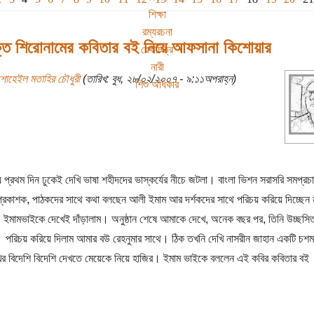
শিক্ষা
রম্যরচনা
ক্ত শিরোনামের কবিতার বই নিয়ে আফসানা কিশোয়ার
রেখাচিত্র
নারী
শোহেইল মতাহির চৌধুরী
(তারিখ: বুধ, ২৮/০২/২০০৭ - ৯:১১অপরাহ্ন)
শিশু অধিকার
 প্রথম দিন ঢুকেই দেখি ভাষা শহীদদের ভাস্কর্যের নীচে জটলা। বাংলা ভিশন সরাসরি সমপ্র
্রকাশক, পাঠকদের সাথে কথা বলছেন আলী ইমাম আর দর্শকদের সাথে পরিচয় করিয়ে দিচ্ছেন 
ইমামভাইকে দেখেই দাঁড়ালাম। অনুষ্ঠান শেষে আমাকে দেখে, অনেক বছর পর, তিনি উচ্ছসি
পরিচয় করিয়ে দিলাম আমার বউ রেহনুমার সাথে। ঠিক তখনি দেখি নাসরীন জাহান একটি চশম
ুখের বিদেশি বিদেশি দেখতে মেয়েকে নিয়ে হাজির। ইমাম ভাইকে বললেন এই কবির কবিতার বই