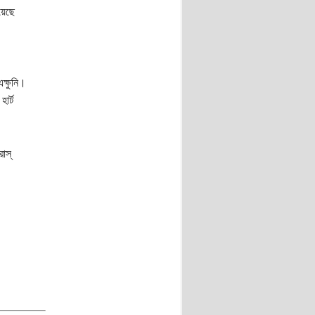
য়েছে
ক্ষুনি।
ার্ট
াস্