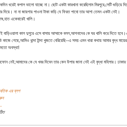
দিন ধরেই কপাল ভালো যাচ্ছে না। ছোট একটা কারখানা করেছিলাম মিরপুরে,সেটি গুড়িয়ে দি
র দিয়ে। না না জায়গায় পাওনা টাকা কড়ি যে ফিরত পাবো তার আশা তেমন একটা নেই।
েষ,হাত একেবারেই খালি।
ই বাড়িওয়ালা কাল দুপুরে এসে বাসায় আম্মাকে বলল,আপনাদের কে ঘর খালি করে দিতে হবে।এ
 কাজে গেছে,আমিও ধান্দা টান্দা খুজতে বেরিয়েছি--এ সময় এমন ধারা কথায় আমার বৃদ্ধ মায়ের হ
 মতো অবস্থা!
িফোন নেই,আমাদের কে যে খবর দিবেন তার কেন উপায় জানা নেই এই বৃদ্ধা মহিলার। ঢাকার র
তিক এর ব্লগ
রুন
..
ঠিত