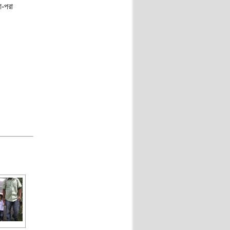
া-পরা