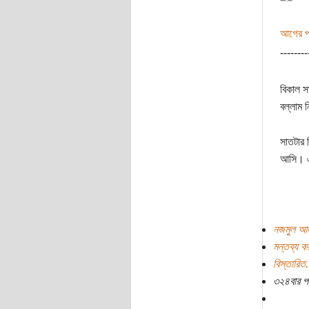
আগের পর
--------
বিকাল স
বল্লাম 
সাতটার 
আসি। এ
নজমুল আল
মন্তব্য ক
বিস্তারিত.
৩২৪বার প