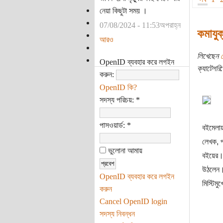
নেয়া কিছুটা সময় ।
07/08/2024 - 11:53অপরাহ্ন
কমাযু
আরও
লিখেছেন
OpenID ব্যবহার করে লগইন
ক্যাটেগরি:
করুন:
OpenID কি?
সদস্য পরিচয়:
*
পাসওয়ার্ড:
*
বইমেলায়
লেখক, প
ভুলোনা আমায়
বইয়ের। 
উঠলেন। 
OpenID ব্যবহার করে লগইন
মিস্টিম
করুন
Cancel OpenID login
সদস্য নিবন্ধন