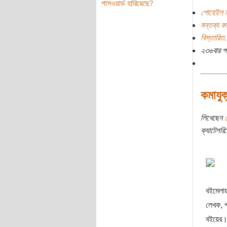
পাসওয়ার্ড হারিয়েছে?
শোহেইল ম
মন্তব্য ক
বিস্তারিত.
২৩৬বার প
কমাযু
লিখেছেন
ক্যাটেগরি:
বইমেলায়
লেখক, প
বইয়ের। 