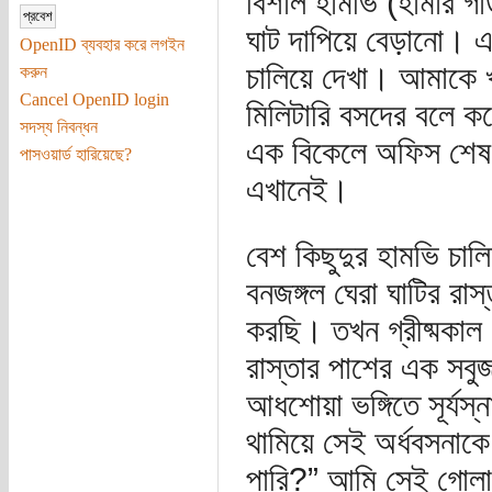
বিশাল হামভি (হামার গাড়
ঘাট দাপিয়ে বেড়ানো। 
OpenID ব্যবহার করে লগইন
চালিয়ে দেখা। আমাকে 
করুন
Cancel OpenID login
মিলিটারি বসদের বলে কয়
সদস্য নিবন্ধন
এক বিকেলে অফিস শেষ 
পাসওয়ার্ড হারিয়েছে?
এখানেই।
বেশ কিছুদুর হামভি চালি
বনজঙ্গল ঘেরা ঘাটির রা
করছি। তখন গ্রীষ্মকাল
রাস্তার পাশের এক সবুজ
আধশোয়া ভঙ্গিতে সূর্যস্
থামিয়ে সেই অর্ধবসনাকে
পারি?” আমি সেই গোলাপ