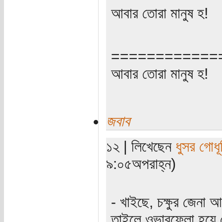
আবার তোরা মানুষ হ!
============
আবার তোরা মানুষ হ!
জবাব
১২ | লিখেছেন
ধুসর গোধূ
৯:০৫অপরাহ্ন)
- খাইছে, চক্ষুর জেনা
তাইলে ওভারফ্লো হয়ে 