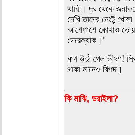
থাকি। দূর থেকে জনাক
দেখি তাদের নেংটু খোল
আশেপাশে কোথাও তোয়াল
সেরেল্যাক।"
রাগ উঠে গেল ভীষণ! সির
থাকা মানেও বিপদ।
কি মাঝি, ডরাইলা?