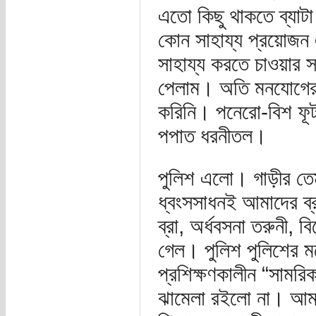
এতো কিছু থাকতে ব্যাট
কোন সাহায্য প্রয়োজন এব
সাহায্য করতে চাওয়ার স
পেলাম। অতি মনযোগের সা
করিনি। পনেরো-বিশ ফূট
পপাত ধরনীতল।
পুলিশ এলো। গাড়ীর তে
ধ্বংসসাধনই আমাদের ব্র
ব্রা, অর্ধবসনা তরুনী,
গেল। পুলিশ পুলিশের ম
প্রশিক্ষণকালীন “সামর
ঝামেলা রইলো না। আমর