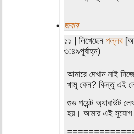
জবাব
১১ | লিখেছেন
পল্লব
[অত
৩:৪৯পূর্বাহ্ন)
আমারে দেখান নাই নিজের
খামু কেন? কিন্তু এই 
গুড পয়েন্ট অ্যাবাউট ল
হয়। আমার এই সুযোগ
============