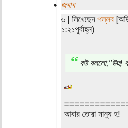
জবাব
৬ | লিখেছেন
পল্লব
[অতি
১:২১পূর্বাহ্ন)
বউ বললো,"উহু! ব
============
আবার তোরা মানুষ হ!