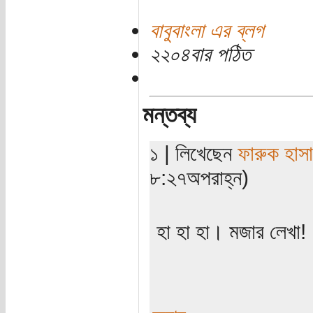
বাবুবাংলা এর ব্লগ
২২০৪বার পঠিত
মন্তব্য
১ | লিখেছেন
ফারুক হাস
৮:২৭অপরাহ্ন)
হা হা হা। মজার লেখা!