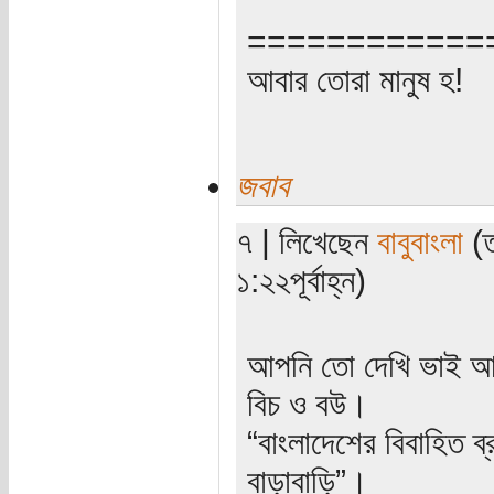
============
আবার তোরা মানুষ হ!
জবাব
৭ | লিখেছেন
বাবুবাংলা
(ত
১:২২পূর্বাহ্ন)
আপনি তো দেখি ভাই আর
বিচ ও বউ।
“বাংলাদেশের বিবাহিত ব
বাড়াবাড়ি”।