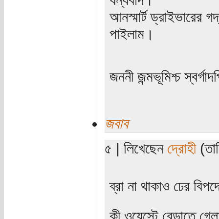
আনস্মার্ট ড্রাইভারের গদ
পাইলাম।
জননী জন্মভূমিশ্চ স্বর্গাদ
জবাব
৫ | লিখেছেন
দ্রোহী
(তার
ব্রা না থাকাও ঢের বিপদ
কী ওয়েস্টে বেড়াতে গেল