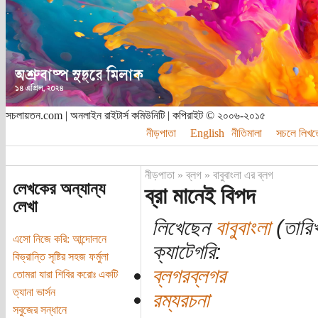
সচলায়তন.com | অনলাইন রাইটার্স কমিউনিটি | কপিরাইট © ২০০৬-২০১৫
নীড়পাতা
English
নীতিমালা
সচলে লিখত
নীড়পাতা
»
ব্লগ
»
বাবুবাংলা এর ব্লগ
লেখকের অন্যান্য
ব্রা মানেই বিপদ
লেখা
লিখেছেন
বাবুবাংলা
(তারি
এসো নিজে করি: আন্দোলনে
ক্যাটেগরি:
বিভ্রান্তি সৃষ্টির সহজ ফর্মুলা
ব্লগরব্লগর
তোমরা যারা শিবির করোঃ একটি
ত্যানা ভার্সন
রম্যরচনা
সবুজের সন্ধানে