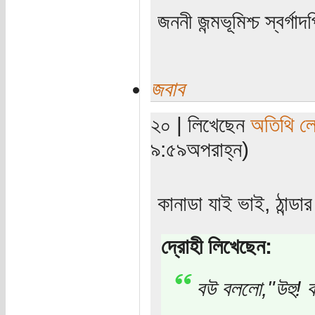
জননী জন্মভূমিশ্চ স্বর্গাদ
জবাব
২০ | লিখেছেন
অতিথি ল
৯:৫৯অপরাহ্ন)
কানাডা যাই ভাই, ঠান্
দ্রোহী লিখেছেন:
বউ বললো,"উহু! ব