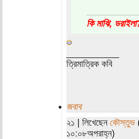
কি মাঝি, ডরাইলা
__________
ত্রিমাত্রিক কবি
জবাব
২১ | লিখেছেন
কৌস্তুভ
(
১০:০৮অপরাহ্ন)