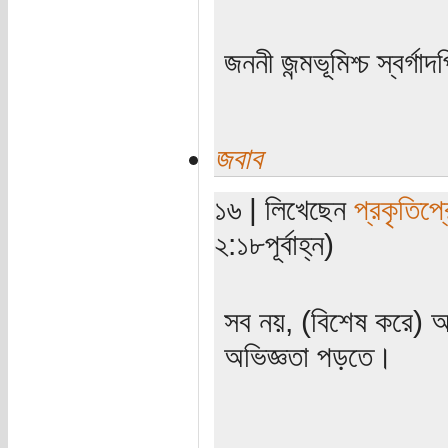
জননী জন্মভূমিশ্চ স্বর্গাদ
জবাব
১৬ | লিখেছেন
প্রকৃতিপ্
২:১৮পূর্বাহ্ন)
সব নয়, (বিশেষ করে) আ
অভিজ্ঞতা পড়তে।