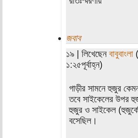
রাতঃস্মরণীয়
জবাব
১৯ | লিখেছেন
বাবুবাংলা
(
১:২৫পূর্বাহ্ন)
গাড়ীর সামনে হুজুর কেম
তবে সাইকেলের উপর হু
হুজুর ও সাইকেল (হুজুর্
বসেছিল।