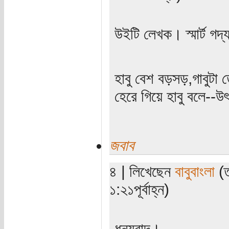
উইটি লেখক। স্মার্ট গদ
হাবু বেশ বড়সড়,গাবুটা ত
হেরে গিয়ে হাবু বলে--উৎ
জবাব
৪ | লিখেছেন
বাবুবাংলা
(ত
১:২১পূর্বাহ্ন)
ধন্যবাদ।