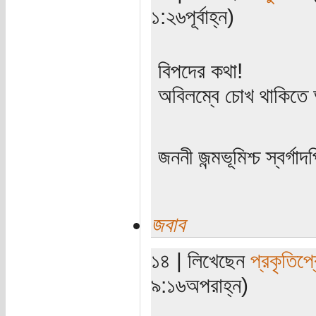
১:২৬পূর্বাহ্ন)
বিপদের কথা!
অবিলম্বে চোখ থাকিতে
জননী জন্মভূমিশ্চ স্বর্গাদ
জবাব
১৪ | লিখেছেন
প্রকৃতিপ্
৯:১৬অপরাহ্ন)