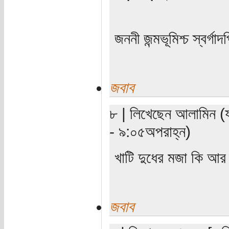
জননী জন্মভূমিশ্চ স্বর্গাদ
জবাব
৮ | লিখেছেন আলামিন (য
- ৯:০৫অপরাহ্ন)
খাটি দুধের মজা কি আ
জবাব