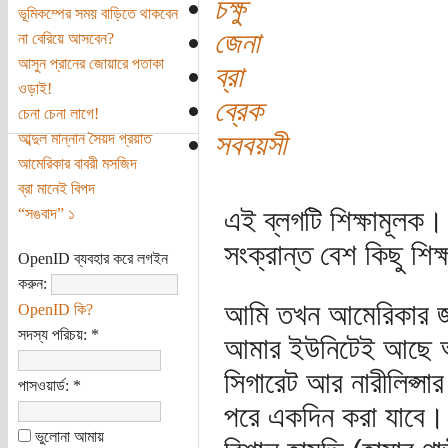
চক্ষু
ভূমিকম্পের সময় বাড়িতে থাকবেন
জেনা
না বেরিয়ে আসবেন?
আসুন প্রানের জোয়ারে পতাকা
ব্রা
ওড়াই!
ব্রেক
চেনা চেনা লাগে!
সববয়সী
আব্দুল মান্নান সৈয়দ প্রয়াত
আমেরিকার বাবরী মসজিদ
ব্রা মানেই বিপদ
এই ব্লগটি শিক্ষামূলক। গ
“সঙবাদ” ১
সংক্রান্ত বেশ কিছু শি
OpenID ব্যবহার করে লগইন
করুন:
আমি তখন আমেরিকার জর
OpenID কি?
সদস্য পরিচয়:
*
আমার ইউনিটেই আছে আম
সিগারেট আর নারীলিপ্সার
পাসওয়ার্ড:
*
পরে একদিন করা যাবে।
ভুলোনা আমায়