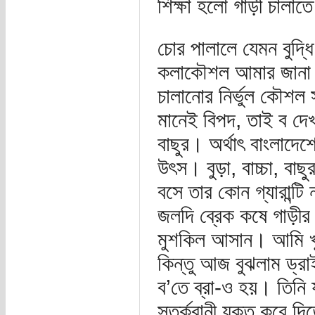
শিক্ষা হলো গাড়ী চালাত
চোর পালালে যেমন বুদ্ধি
কলাকৌশল আমার জানা ছ
চালানোর নির্ভুল কৌশল 
মানেই বিপদ, তাই ব দেখ
বাছুর। অর্থাৎ বাংলাদেশে
উৎস। বুড়া, বাচ্চা, ব
বসে তার কোন গ্যারান্টি 
জলদি ব্রেক কষে গাড়ীর
মুশকিল আসান। আমি খু
কিন্তু আজ বুঝলাম ড্রা
ব’তে ব্রা-ও হয়। তিনি য
সতর্কবানী যুক্ত করে দ