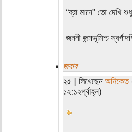
“ব্রা মানে” তো দেখি শুধ
জননী জন্মভূমিশ্চ স্বর্গাদ
জবাব
২৫ | লিখেছেন
অনিকেত
(
১২:১২পূর্বাহ্ন)