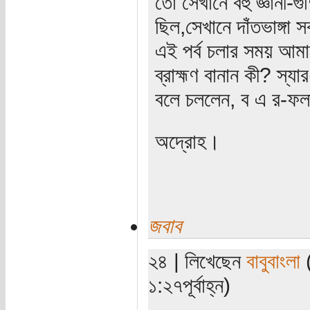
তো সেখানে বহু জ্ঞানী-গ
ছিল,সেখানে দাঁতভাঙ্গা
এই পর্ব চলার সময় আমা
ব্রাহ্মণ বানান কী? স্য
বলে চললেন, ব এ র-ফলা
অদ্রোহ।
জবাব
২৪ | লিখেছেন
বাবুবাংলা
(
১:২৭পূর্বাহ্ন)