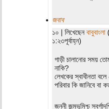
জবাব
১০ | লিখেছেন
বাবুবাংলা
(
১:২৩পূর্বাহ্ন)
গাড়ী চালানোর সময় তোমা
নাকি?
লেখকের স্বাধীনতা বল
পরিবার কি জানিবে বা ক
জননী জন্মভূমিশ্চ স্বর্গাদ