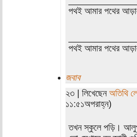
পথই আমার পথের আড়া
_____________
পথই আমার পথের আড়
জবাব
২৩ | লিখেছেন
অতিথি ল
১১:৫১অপরাহ্ন)
তখন স্কুলে পড়ি। আল