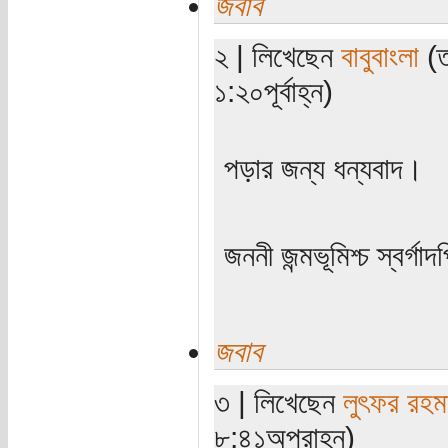
জবাব
২ | লিখেছেন
বাবুবাংলা
(ত
১:২০পূর্বাহ্ন)
পড়ার জন্য ধন্যবাদ।
জননী জন্মভূমিশ্চ স্বর্গাদ
জবাব
৩ | লিখেছেন
লুৎফর রহম
৮:৪১অপরাহ্ন)