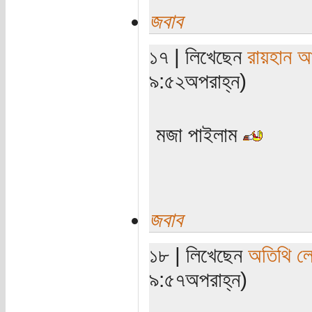
জবাব
১৭ | লিখেছেন
রায়হান আ
৯:৫২অপরাহ্ন)
মজা পাইলাম
জবাব
১৮ | লিখেছেন
অতিথি ল
৯:৫৭অপরাহ্ন)