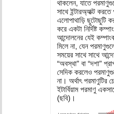
থাকলেন, যাতে পরমাণুগ
সাথে ইন্টারঅ্যাক্ট কর
এলোপাথাড়ি ছুটোছুটি করছ
করে একটা নির্দিষ্ট কম
আন্দোলনের যেই কম্পাংক
মিলে না, যেন পরমাণুগুল
সময়ের সাথে সাথে আন্দ
“অবস্থা” বা “দশা” প্র
সেদিক করলেও পরমাণুগু
না। অর্থাৎ পরমাণুটির 
ইটার্বিয়াম পরমাণু একস
(ছবি)।