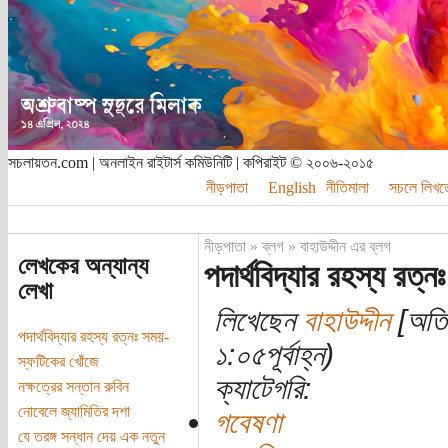
সচলায়তন.com | অনলাইন রাইটার্স কমিউনিটি | কপিরাইট © ২০০৬-২০১৫
নীড়পাতা
English
নীতিমালা
সচলে লিখত
নীড়পাতা
»
ব্লগ
»
বাহাউদ্দীন এর ব্লগ
লেখকের অন্যান্য
পদার্থবিদ্যার রহস্য রত্
লেখা
লিখেছেন
বাহাউদ্দীন
[অতিথ
পদার্থবিদ্যার রহস্য রত্নঃ সময়-
১:০৫পূর্বাহ্ন)
স্ফটিকের খোঁজে
ক্যাটেগরি:
নক্ষত্রের সন্তান রুবিন
নোবেলে জ্যামিতির দশা
গবেষণা
যে তরঙ্গ সন্ধান দেয় এক নতুন