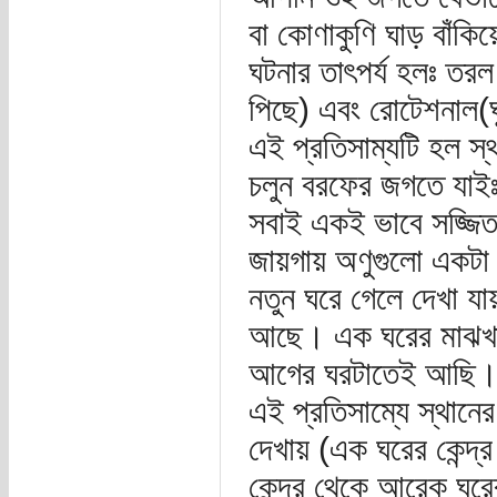
বা কোণাকুণি ঘাড় বাঁক
ঘটনার তাৎপর্য হলঃ তরল
পিছে) এবং রোটেশনাল(ঘু
এই প্রতিসাম্যটি হল স্থ
চলুন বরফের জগতে যাইঃ
সবাই একই ভাবে সজ্জি
জায়গায় অণুগুলো একটা নি
নতুন ঘরে গেলে দেখা য
আছে। এক ঘরের মাঝখা
আগের ঘরটাতেই আছি। এট
এই প্রতিসাম্যে স্থানের
দেখায় (এক ঘরের কেন্দ্
কেন্দ্র থেকে আরেক ঘরের