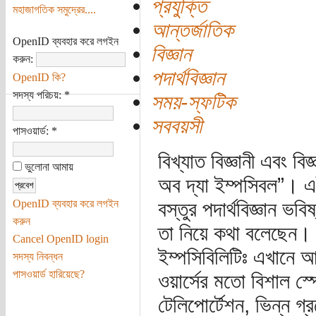
প্রযুক্তি
মহাজাগতিক সমুদ্রের....
আন্তর্জাতিক
OpenID ব্যবহার করে লগইন
বিজ্ঞান
করুন:
পদার্থবিজ্ঞান
OpenID কি?
সদস্য পরিচয়:
*
সময়-স্ফটিক
সববয়সী
পাসওয়ার্ড:
*
বিখ্যাত বিজ্ঞানী এবং ব
ভুলোনা আমায়
অব দ্যা ইম্পসিবল”। এই
OpenID ব্যবহার করে লগইন
বস্তুর পদার্থবিজ্ঞান ভ
করুন
তা নিয়ে কথা বলেছেন।
Cancel OpenID login
ইম্পসিবিলিটিঃ এখানে আছে
সদস্য নিবন্ধন
পাসওয়ার্ড হারিয়েছে?
ওয়ার্সের মতো বিশাল স্
টেলিপোর্টেশন, ভিন্ন গ্