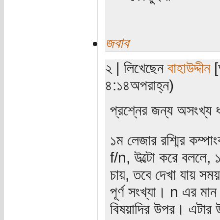
জবাব
২ | লিখেছেন
বাহাউদ্দীন
[
৪:১৪অপরাহ্ন)
প্রশ্নের জন্য অসংখ্য 
১ম লেজার রশ্মির কম্পা
f/n, উল্টো করে বললে,
চায়, তবে দেখা যায় সম
পূর্ণ সংখ্যা। n এর মান 
বিষয়াদির উপর। এটার 