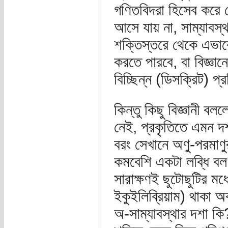
গণিতবিদরা হিসেব করে দে
আসে যায় না, সাম্যাবস্থ
শক্তিস্তরে থেকে এভাব
করতে পারবে, বা বিজ্ঞান
বিচ্ছিন্ন (ডিসক্রিট) প
কিন্তু কিছু বিজ্ঞানী 
নেই, প্রকৃতিতে এমন দশ
বরং সেখানে অণু-পরমা
কমবেশি একটা লব্ধি বল
সারাক্ষণই ছুটোছুটির মধ
ইকুইলিব্রিয়াম) থাকা অ
অ-সাম্যাবস্থার দশা কি