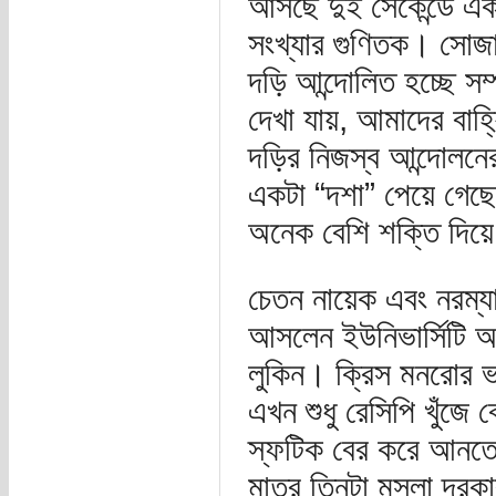
আসছে দুই সেকেন্ডে একব
সংখ্যার গুণিতক। সোজা 
দড়ি আন্দোলিত হচ্ছে স
দেখা যায়, আমাদের বাহ্
দড়ির নিজস্ব আন্দোলনের
একটা “দশা” পেয়ে গেছে
অনেক বেশি শক্তি দিয়ে 
চেতন নায়েক এবং নরম্য
আসলেন ইউনিভার্সিটি অব 
লুকিন। ক্রিস মনরোর ভা
এখন শুধু রেসিপি খুঁজে
স্ফটিক বের করে আনতে 
মাত্র তিনটা মসলা দরকা