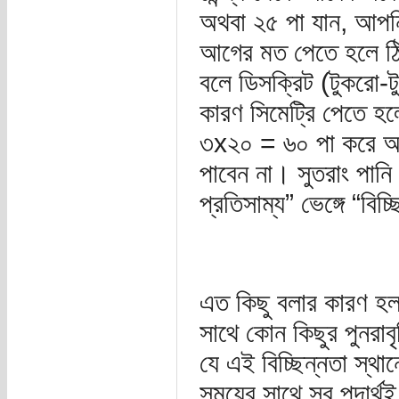
অথবা ২৫ পা যান, আপন
আগের মত পেতে হলে ঠি
বলে ডিসক্রিট (টুকরো-টু
কারণ সিমেট্রি পেতে 
৩x২০ = ৬০ পা করে আগ
পাবেন না। সুতরাং পানি
প্রতিসাম্য” ভেঙ্গে “বিচ
এত কিছু বলার কারণ হল,
সাথে কোন কিছুর পুনরাবৃত
যে এই বিচ্ছিন্নতা স্থ
সময়ের সাথে সব পদার্থই 