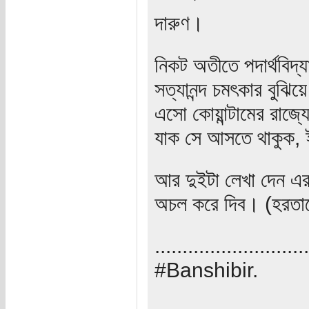
দারুণ।
নিকট অতীতে পদার্থবিদ
সত্যানন্দ চমৎকার বুঝি
এসো কোয়ান্টামের রাজ
যাক সে আসতে থাকুক, 
আর দুইটা লেখা দেন এ
অচল করে দিব। (হরতাল
............................
#Banshibir.