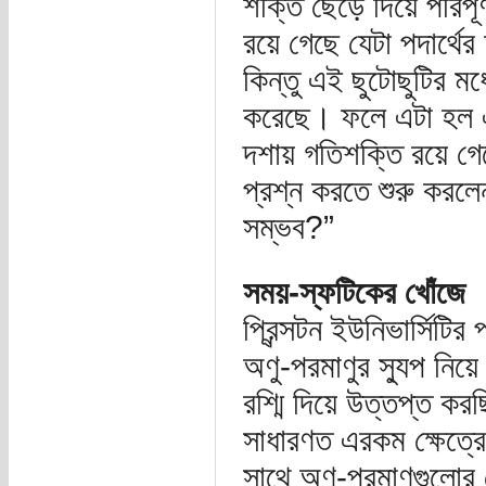
শক্তি ছেড়ে দিয়ে পরিপূর
রয়ে গেছে যেটা পদার্থের
কিন্তু এই ছুটোছুটির মধ্
করেছে। ফলে এটা হল এ
দশায় গতিশক্তি রয়ে গে
প্রশ্ন করতে শুরু করলে
সম্ভব?”
সময়-স্ফটিকের খোঁজে
প্রিন্সটন ইউনিভার্সিটির
অণু-পরমাণুর স্যুপ নিয়
রশ্মি দিয়ে উত্তপ্ত ক
সাধারণত এরকম ক্ষেত্র
সাথে অণু-পরমাণুগুলোর 