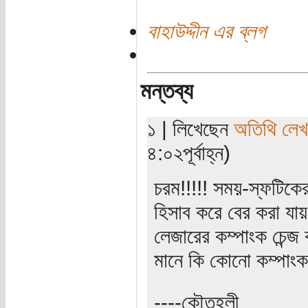
বাহাউদ্দীন এর ব্লগ
মন্তব্য
১ | লিখেছেন
অতিথি লে
৪:০২পূর্বাহ্ন)
চরম!!!!! সময়-স্ফটিকের
হিসাব করে বের করা য
লেজারের কম্পাংক চেন্জ
মানে কি কোনো কম্পাংক
----কৌতুহলী