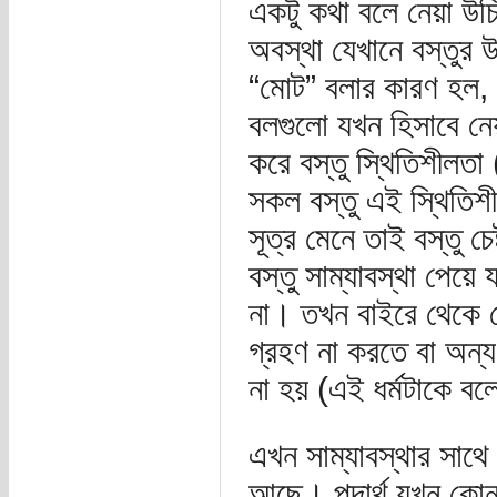
একটু কথা বলে নেয়া উচি
অবস্থা যেখানে বস্তুর
“মোট” বলার কারণ হল, 
বলগুলো যখন হিসাবে নেয়
করে বস্তু স্থিতিশীলতা 
সকল বস্তু এই স্থিতিশী
সূত্র মেনে তাই বস্তু চ
বস্তু সাম্যাবস্থা পেয়
না। তখন বাইরে থেকে ক
গ্রহণ না করতে বা অন্য 
না হয় (এই ধর্মটাকে বল
এখন সাম্যাবস্থার সাথে 
আছে। পদার্থ যখন কোন