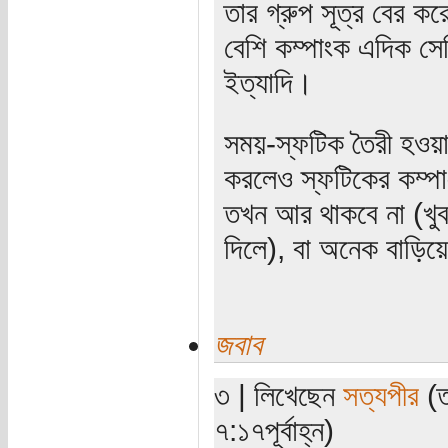
তার গ্রুপ সূত্র বের ক
বেশি কম্পাংক এদিক স
ইত্যাদি।
সময়-স্ফটিক তৈরী হওয়ার 
করলেও স্ফটিকের কম্পা
তখন আর থাকবে না (খুব
দিলে), বা অনেক বাড়িয়
জবাব
৩ | লিখেছেন
সত্যপীর
(ত
৭:১৭পূর্বাহ্ন)