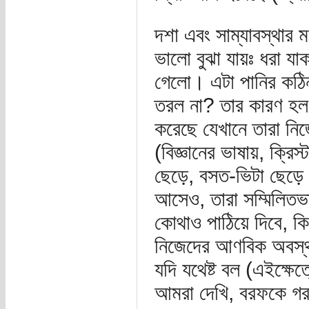
দশা এবং সাম্যাবস্থার 
ভালো বুঝা যায়ঃ ধরা যা
গেলো। এটা পানির কঠ
তরল না? তার কারণ হল, 
করেছে যেখানে তারা নিজ
(বিজ্ঞানের ভাষায়, ক্রি
ছেড়ে, বসত-ভিটা ছেড়ে 
আসেও, তারা সম্মিলিতভা
কোথাও পাঠিয়ে দিবে, কিং
নিজেদের আণবিক অবস্থান
যদি যথেষ্ট বল (এইক্ষে
আমরা দেখি, বরফকে গর