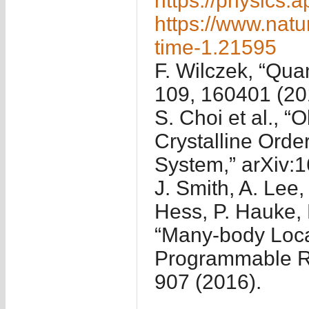
https://physics.a
https://www.natu
time-1.21595
F. Wilczek, “Qua
109, 160401 (20
S. Choi et al., “
Crystalline Orde
System,” arXiv:
J. Smith, A. Lee
Hess, P. Hauke, 
“Many-body Loca
Programmable Ra
907 (2016).