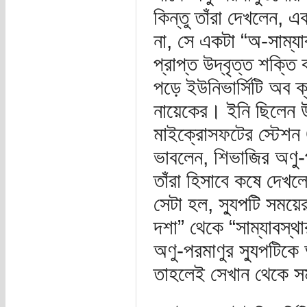
কিন্তু তাঁরা দেখলেন, এ
না, সে একটা “অ-সাম্যা
প্রাপ্ত উদ্বৃত্ত শক্ত
পড়ে ইউনিভার্সিটি অব ক্য
নায়েকের। ইনি ছিলেন উ
মাইক্রোসফটের স্টেশন 
ভাবলেন, শিভাজির অণু-
তাঁরা হিসাবে কষে দেখল
সেটা হল, স্যুপটি সময়ে
দশা” থেকে “সাম্যাবস্থ
অণু-পরমাণুর স্যুপটিকে
তাহলেই সেখান থেকে স