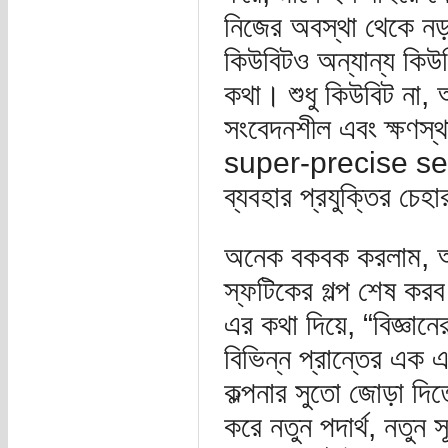
নিজের অবস্থা থেকে নড়
কিউবিটও অন্যান্য কিউব
কথা। শুধু কিউবিট না, অ
সংবেদনশীল এবং ক্ষণস্থা
super-precise sen
ব্যবহার প্রযুক্তির চেহ
অনেক বকবক করলাম, আ
স্ফটিকের গল্প শেষ করব ম
এর কথা দিয়ে, “বিজ্ঞান
বিভিন্ন প্রান্তের এক
কল্পনার সুতো জোড়া দি
করে নতুন পদার্থ, নতুন 