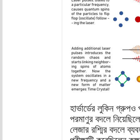
হার্ভার্ডের লুকিন গ্রুপও
পরমাণুর বদলে নিয়েছিলে
লেজার রশ্মির বদলে ব্য