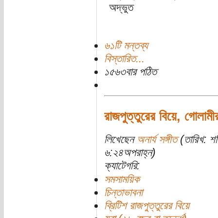
অদ্ভুত
৬১টি মন্তব্য
বিস্তারিত...
১৫৬৩বার পঠিত
রাজপুত্তুরের বিয়ে, গোলাম
লিখেছেন
অনার্য সঙ্গীত
(তারিখ: শ
৬:২৪অপরাহ্ন)
ক্যাটেগরি:
সমসাময়িক
চিন্তাভাবনা
ব্রিটিশ রাজপুত্তুরের বিয়ে