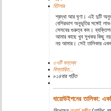
হিটলার
শ্রদ্ধা আর ঘৃণা। এই দুটি অনুভ
বেশিরভাগ অনুভূতির সঙ্গেই লা
সেসবের গুরুত্ব কম। ব্যক্তিগ
আমার কাছে খুব সুখকর কিছু নয়। 
নয় আমার। সেই তালিকার একজ
৩৭টি মন্তব্য
বিস্তারিত...
৮১৪বার পঠিত
বায়োউইপনের তালিকা: একটি 
লিখেছেন
অনার্য সঙ্গীত
(তারিখ: মঙ