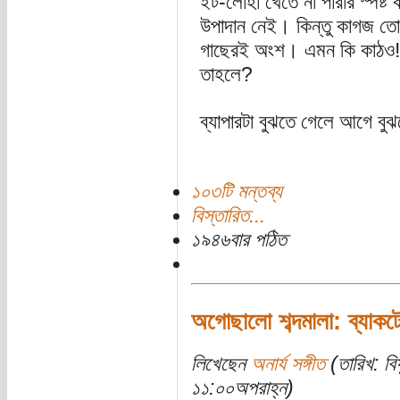
ইট-লোহা খেতে না পারার স্পষ্ট
উপাদান নেই। কিন্তু কাগজ ত
গাছেরই অংশ। এমন কি কাঠও! এ
তাহলে?
ব্যাপারটা বুঝতে গেলে আগে বু
১০৩টি মন্তব্য
বিস্তারিত...
১৯৪৬বার পঠিত
অগোছালো শব্দমালা: ব্যাকটে
লিখেছেন
অনার্য সঙ্গীত
(তারিখ: বি
১১:০০অপরাহ্ন)