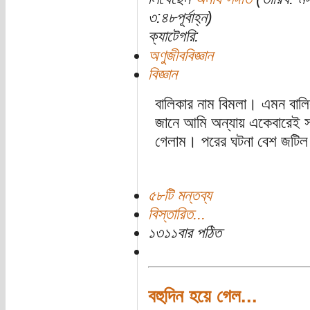
৩:৪৮পূর্বাহ্ন)
ক্যাটেগরি:
অণুজীববিজ্ঞান
বিজ্ঞান
বালিকার নাম বিমলা। এমন বালি
জানে আমি অন্যায় একেবারেই সহ
গেলাম। পরের ঘটনা বেশ জটিল।
৫৮টি মন্তব্য
বিস্তারিত...
১৩১১বার পঠিত
বহুদিন হয়ে গেল...