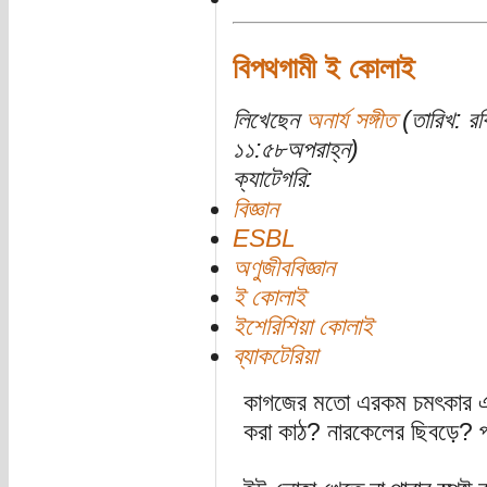
বিপথগামী ই কোলাই
লিখেছেন
অনার্য সঙ্গীত
(তারিখ: র
১১:৫৮অপরাহ্ন)
ক্যাটেগরি:
বিজ্ঞান
ESBL
অণুজীববিজ্ঞান
ই কোলাই
ইশেরিশিয়া কোলাই
ব্যাকটেরিয়া
কাগজের মতো এরকম চমৎকার এক
করা কাঠ? নারকেলের ছিবড়ে? প