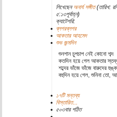
লিখেছেন
অনার্য সঙ্গীত
(তারিখ: রব
৫:১৩পূর্বাহ্ন)
ক্যাটেগরি:
ব্লগরব্লগর
আকতার আহমেদ
শুভ জন্মদিন
শুনশান চুপচাপ নেই কোনো শব্দ
কতদিন হয়ে গেল আকতার স্তব্
শব্দের ভাঁজে ভাঁজে বারুদের হুঙ্ক
বহুদিন হয়ে গেল, শুনিনা তো, 
১৭টি মন্তব্য
বিস্তারিত...
৫০৩বার পঠিত