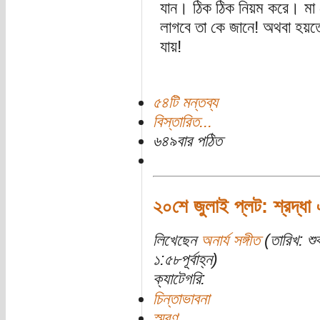
যান। ঠিক ঠিক নিয়ম করে। মা 
লাগবে তা কে জানে! অথবা হয়তো
যায়!
৫৪টি মন্তব্য
বিস্তারিত...
৬৪৯বার পঠিত
২০শে জুলাই প্লট: শ্রদ্ধা 
লিখেছেন
অনার্য সঙ্গীত
(তারিখ: শু
১:৫৮পূর্বাহ্ন)
ক্যাটেগরি:
চিন্তাভাবনা
স্মরণ