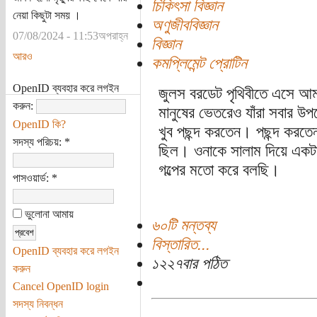
চিকিৎসা বিজ্ঞান
নেয়া কিছুটা সময় ।
অণুজীববিজ্ঞান
07/08/2024 - 11:53অপরাহ্ন
বিজ্ঞান
আরও
কমপ্লিমেন্ট প্রোটিন
OpenID ব্যবহার করে লগইন
জুলস বরডেট পৃথিবীতে এসে আ
করুন:
মানুষের ভেতরেও যাঁরা সবার 
OpenID কি?
খুব পছন্দ করতেন। পছন্দ করত
সদস্য পরিচয়:
*
ছিল। ওনাকে সালাম দিয়ে এক
গল্পের মতো করে বলছি।
পাসওয়ার্ড:
*
ভুলোনা আমায়
৬০টি মন্তব্য
বিস্তারিত...
OpenID ব্যবহার করে লগইন
১২২৭বার পঠিত
করুন
Cancel OpenID login
সদস্য নিবন্ধন