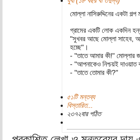
যুবা (১৮ বছর বা তদুর্দ্ধ)
মোল্লা নাসিরুদ্দিনের একটা গল্
গ্রামের একটি লোক একদিন হন
"সুখবর আছে মোল্লা সাহেব, আপ
হচ্ছে"।
- "তাতে আমার কী!" মোল্লার 
- "আপনাকেও নিশ্চয়ই দাওয়াত ক
- "তাতে তোমার কী?"
৫১টি মন্তব্য
বিস্তারিত...
২৩৭২বার পঠিত
প্রকাশিত লেখা ও মন্তব্যের দায় 