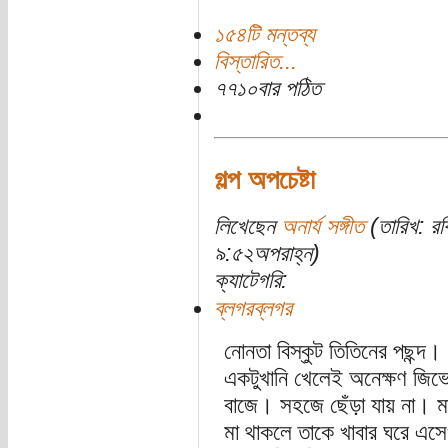
১৫৪টি মন্তব্য
বিস্তারিত...
৭৭১০বার পঠিত
গল্প অপচেষ্টা
লিখেছেন
অনার্য সঙ্গীত
(তারিখ: র
৯:৫২অপরাহ্ন)
ক্যাটেগরি:
ব্লগরব্লগর
নোনতা বিস্কুট তিতিনের পছন্দ।
একটুখানি খেলেই অনেক্ষণ জিভে
বাজে। সহজে ছেঁড়া যায় না। 
মা থাকলে তাকে খাবার ঘরে এসে