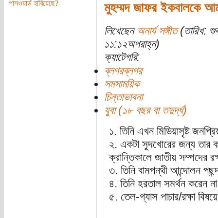
পাসওয়ার্ড হারিয়েছে?
মুহম্মদ জাফর ইকবালকে আম
লিখেছেন
অনার্য সঙ্গীত
(তারিখ: শু
১১:১২অপরাহ্ন)
ক্যাটেগরি:
ব্লগরব্লগর
সমসাময়িক
চিন্তাভাবনা
যুবা (১৮ বছর বা তদুর্দ্ধ)
১. তিনি এখন মিডিয়াসৃষ্ট জনপ্রি
২. একটা সুদখোরের জন্য তার ক
ক্রান্তিকালে জাতীয় সম্পদের র
৩. তিনি বামপন্থী আন্দোলন পছন
৪. তিনি হরতাল সমর্থন করেন ন
৫. তেল-গ্যাস পাচার/রক্ষা বিষয