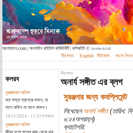
সচলায়তন.com | অনলাইন রাইটার্স কমিউনিটি | কপিরাইট © ২০০৬-২০১৫
নীড়পাতা
English
নীতিমালা
সচলে লিখত
নীড়পাতা
কলরব
অনার্য সঙ্গীত এর ব্লগ
নুরুজ্জামান মানিক
সুরঞ্জনার জন্য কমপ্লিমেন্ট
কত সস্তা স্বপ্নের দাফন, না
লাগে কফিন না লাগে কাফন।
লিখেছেন
অনার্য সঙ্গীত
(তারিখ: বি
18/11/2024 - 11:31অপরাহ্ন
৬:৫৪অপরাহ্ন)
নুরুজ্জামান মানিক
ক্যাটেগরি:
জীবন হলো মৃত্যুর কাছ থেকে ধার