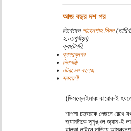
আজ বছর দশ পর
লিখেছেন
শাহেনশাহ সিমন
(তারিখ
২:০১পূর্বাহ্ন)
ক্যাটেগরি:
ব্লগরব্লগর
দিনপঞ্জি
নটরডেম কলেজ
সববয়সী
(ডিসক্লেইমারঃ কারোর-ই হয়ত
শাপলা চত্বরকে পেছনে রেখে য
জ্যামটাকে সুশৃঙ্খল জ্যাম-ই
হাল্কা লাইনে দাড়িয়ে আমন্ত্র