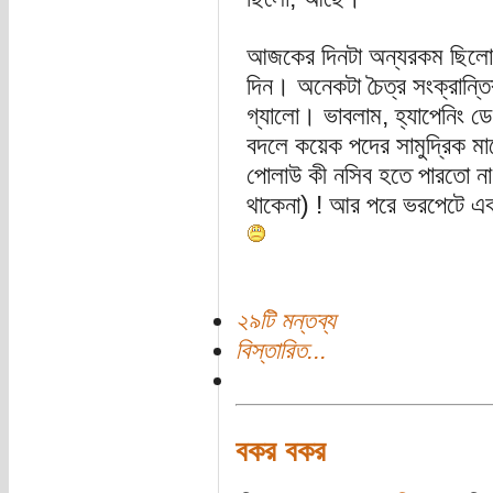
আজকের দিনটা অন্যরকম ছিলো। 
দিন। অনেকটা চৈত্র সংক্রান্তি
গ্যালো। ভাবলাম, হ্যাপেনিং ড
বদলে কয়েক পদের সামুদ্রিক মাছে
পোলাউ কী নসিব হতে পারতো না
থাকেনা) ! আর পরে ভরপেটে এক
২৯টি মন্তব্য
বিস্তারিত...
বকর বকর