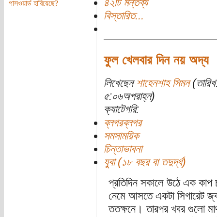
৪২টি মন্তব্য
পাসওয়ার্ড হারিয়েছে?
বিস্তারিত...
ফুল খেলবার দিন নয় অদ্য
লিখেছেন
শাহেনশাহ সিমন
(তারিখ
৫:০৬অপরাহ্ন)
ক্যাটেগরি:
ব্লগরব্লগর
সমসাময়িক
চিন্তাভাবনা
যুবা (১৮ বছর বা তদুর্দ্ধ)
প্রতিদিন সকালে উঠে এক কাপ চ
নেমে আসতে একটা সিগারেট জ্ব
ততক্ষনে। তারপর খবর গুলো মাথ