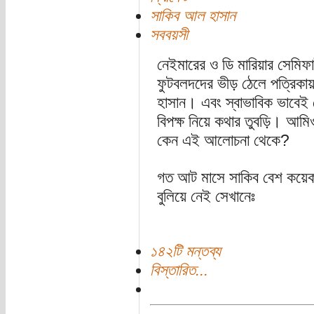
সাকিব আল হাসান
সববয়সী
নেইমারের ও ডি মারিয়ার সেমিফা
ফুটবলদদের ভীড় ঠেলে পত্রিকা
হাসান। এবং স্বাভাবিক ভাবেই স
বিপক্ষ নিয়ে কথার তুবড়ি। আম
কেন এই আলোচনা থেকে?
গত আট মাসে সাকিব বেশ কয়েক
বুলিয়ে নেই সেখানেঃ
১৪২টি মন্তব্য
বিস্তারিত...