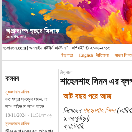
সচলায়তন.com | অনলাইন রাইটার্স কমিউনিটি | কপিরাইট © ২০০৬-২০১৫
নীড়পাতা
English
নীতিমালা
সচলে লিখত
নীড়পাতা
কলরব
শাহেনশাহ সিমন এর ব্ল
নুরুজ্জামান মানিক
আট বছর পরে আজ
কত সস্তা স্বপ্নের দাফন, না
লাগে কফিন না লাগে কাফন।
লিখেছেন
শাহেনশাহ সিমন
(তারিখ
18/11/2024 - 11:31অপরাহ্ন
১:৩৫পূর্বাহ্ন)
নুরুজ্জামান মানিক
ক্যাটেগরি:
জীবন হলো মৃত্যুর কাছ থেকে ধার