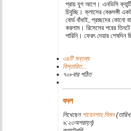
প্রায় যুগ আগে। এনডিসি ক্যান্
চিবুচ্ছি। ক্লাসের বেঞ্চসঙ্গী
বোর্ড বাঁধাই, প্রচ্ছদের কোনো ব
করলাম। রিসেসের পরের তিনটে 
পারিনি। ফেরৎ দেয়ার শেষদিন 
৩৪টি মন্তব্য
বিস্তারিত...
৭০৮বার পঠিত
বদল
লিখেছেন
শাহেনশাহ সিমন
(তারিখ
৯:২৩অপরাহ্ন)
ক্যাটেগরি: