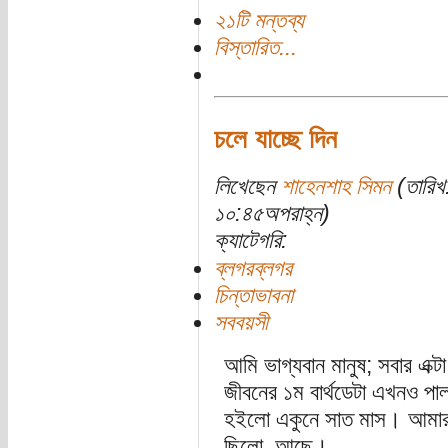
২১টি মন্তব্য
বিস্তারিত...
চলে যাচ্ছে দিন
লিখেছেন
শাহেনশাহ সিমন
(তারিখ
১০:৪৫অপরাহ্ন)
ক্যাটেগরি:
ব্লগরব্লগর
চিন্তাভাবনা
সববয়সী
আমি ভাগ্যবান মানুষ; সবার এক্
জীবনের ১ম বার্থডেটা এখনও 
হইলো একুনে সাত মাস। আমার প
ছিলো, আছে।