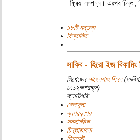
ক্রিয়া সম্পন্ন। এরপর চিন্তা,
১৮টি মন্তব্য
বিস্তারিত...
সাকিব - হিরো ইজ বিকামিং
লিখেছেন
শাহেনশাহ সিমন
(তারিখ
৮:১২অপরাহ্ন)
ক্যাটেগরি:
খেলাধুলা
ব্লগরব্লগর
সমসাময়িক
চিন্তাভাবনা
ক্রিকেট