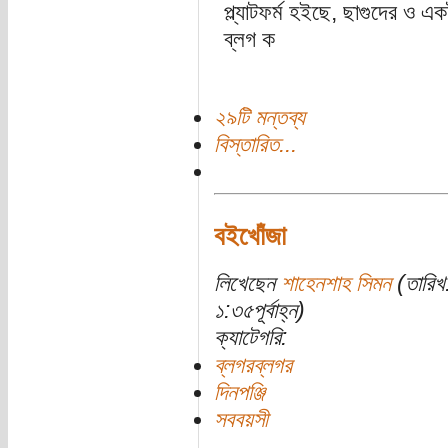
প্ল্যাটফর্ম হইছে, ছাগুদের ও 
ব্লগ ক
২৯টি মন্তব্য
বিস্তারিত...
বইখোঁজা
লিখেছেন
শাহেনশাহ সিমন
(তারিখ
১:৩৫পূর্বাহ্ন)
ক্যাটেগরি:
ব্লগরব্লগর
দিনপঞ্জি
সববয়সী