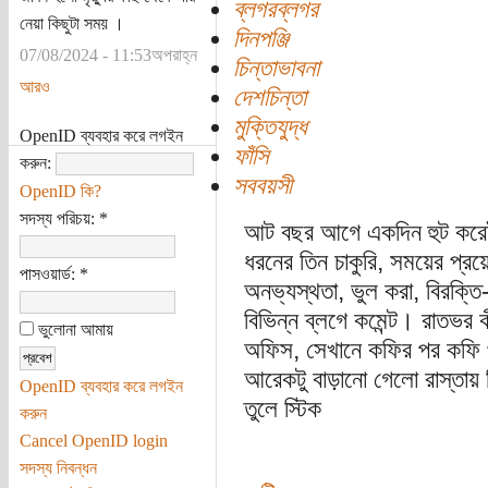
ব্লগরব্লগর
নেয়া কিছুটা সময় ।
দিনপঞ্জি
07/08/2024 - 11:53অপরাহ্ন
চিন্তাভাবনা
আরও
দেশচিন্তা
মুক্তিযুদ্ধ
OpenID ব্যবহার করে লগইন
ফাঁসি
করুন:
সববয়সী
OpenID কি?
সদস্য পরিচয়:
*
আট বছর আগে একদিন হুট করেই
ধরনের তিন চাকুরি, সময়ের প্রয়
পাসওয়ার্ড:
*
অনভ্যস্থতা, ভুল করা, বিরক্ত
বিভিন্ন ব্লগে কমেন্ট। রাতভর 
ভুলোনা আমায়
অফিস, সেখানে কফির পর কফি প
আরেকটু বাড়ানো গেলো রাস্তায় 
OpenID ব্যবহার করে লগইন
তুলে স্টিক
করুন
Cancel OpenID login
সদস্য নিবন্ধন