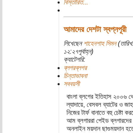
বিস্তারিত...
আমাদের দেশটা স্বপ্নপূরী
লিখেছেন
শাহেনশাহ সিমন
(তারিখ
১২:২৭পূর্বাহ্ন)
ক্যাটেগরি:
ব্লগরব্লগর
চিন্তাভাবনা
সববয়সী
বাংলা ব্লগের ইতিহাস ২০০৬ থে
ল্যাদায়ে, বেসবল ব্যাটের ও জ
নিজের টার্ফ বানাতে ব‌হু চেষ্টা
আম ব্লগাররা পেইড ব্লগারদের 
অনলাইন ময়দান ছাগুময়দান হতে