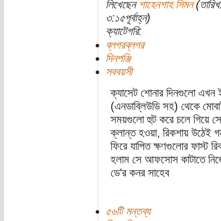
লিখেছেন
শাহেনশাহ সিমন
(তারিখ
৩:১৫পূর্বাহ্ন)
ক্যাটেগরি:
ব্লগরব্লগর
দিনপঞ্জি
সববয়সী
ক্যাসেট শোনার দিনগুলো এখন ইতি
(এনডাব্লিউডি স‌হ) থেকে ম
সময়গুলো হুট করে চলে গিয়ে সে
ক্লান্ত হওয়া, রিকশায় উঠেই 
ফিরে যাপিত ক্ষণ‌গুলোর ফাস্ট 
হলাম সে আফসোস কাটাতে নিজেক
ডে'র কনর সাহেব
৫৬টি মন্তব্য