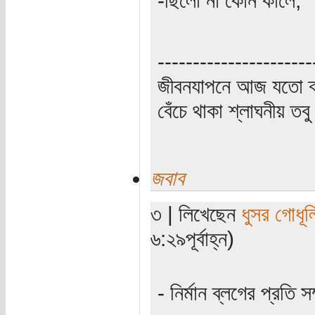
----------------------
জীবনযাপনে আজ যতো ক্
বেঁচে থাকা শ্লাঘনীয় ত
জবাব
৩ | লিখেছেন
ধুসর গোধূল
৬:২৯পূর্বাহ্ন)
- নির্মান ব্লগের প্রতি স