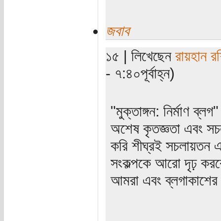
জবাব
১৫ | লিখেছেন
রায়হান র
- ৭:৪০পূর্বাহ্ন)
"মুক্তাঙ্গন: নির্মাণ ব
অশেষ কৃতজ্ঞতা এবং স
করি শীঘ্রই সচলায়তন 
সংকল্পকে আরো দৃঢ় করবে
আমরা এবং ব্লগাকাশের