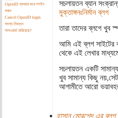
সচলায়তন ব্যান সংক্রান
OpenID ব্যবহার করে লগইন
মুক্তাঙ্গনঃনির্মান ব্লগ
করুন
Cancel OpenID login
সদস্য নিবন্ধন
তারা তাদের ব্লগে খুব 
পাসওয়ার্ড হারিয়েছে?
আমি এই ব্লগ সাইটের 
থেকে এই লেখার মাধ্যমে
সচলায়তন একটি সামান্য 
খুব সামান্য কিছু নয়,সে
আগামীতে আরো ভয়াবহরূপ
হাসান মোরশেদ এর ব্লগ