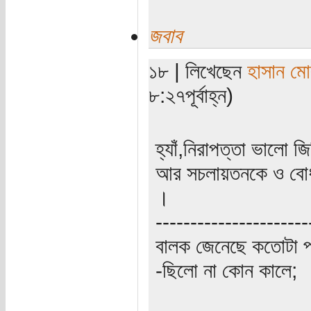
জবাব
১৮ | লিখেছেন
হাসান ম
৮:২৭পূর্বাহ্ন)
হ্যাঁ,নিরাপত্তা ভালো জ
আর সচলায়তনকে ও বোধ হ
।
----------------------
বালক জেনেছে কতোটা প
-ছিলো না কোন কালে;