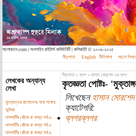
সচলায়তন.com | অনলাইন রাইটার্স কমিউনিটি | কপিরাইট © ২০০৬-২০১৫
নীড়পাতা
English
নীতিমালা
সচলে লিখত
নীড়পাতা
»
ব্লগ
»
হাসান মোরশেদ এর ব্লগ
লেখকের অন্যান্য
কৃতজ্ঞতা পোষ্টঃ- 'মুক্তাঙ্গ
লেখা
লিখেছেন
হাসান মোরশেদ
যুদ্ধোত্তর বাংলাদেশঃ নানা পক্ষের
ক্যাটেগরি:
ভূমিকা
ব্লগরব্লগর
দাসপার্টির খোঁজে # খসড়া পর্ব-৬
দাসপার্টির খোঁজে # খসড়া পর্ব-৫
দাসপার্টির খোঁজে # খসড়া পর্ব-৪