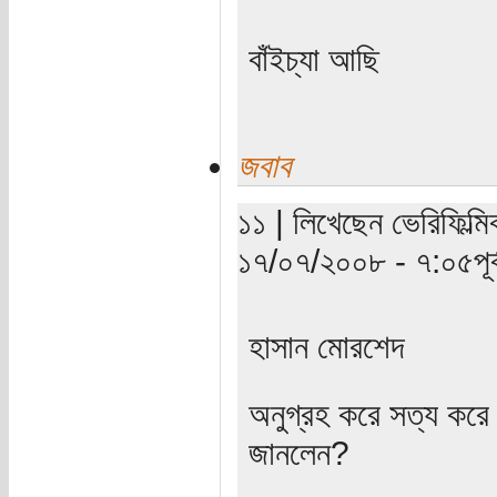
বাঁইচ্যা আছি
জবাব
১১ | লিখেছেন ভেরিফিল্মি
১৭/০৭/২০০৮ - ৭:০৫পূর্ব
হাসান মোরশেদ
অনুগ্রহ করে সত্য করে 
জানলেন?