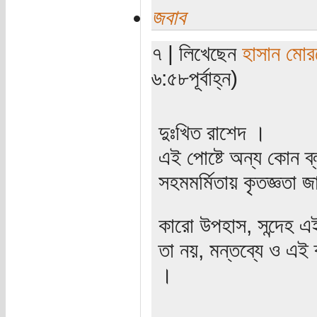
জবাব
৭ | লিখেছেন
হাসান মোর
৬:৫৮পূর্বাহ্ন)
দুঃখিত রাশেদ ।
এই পোষ্টে অন্য কোন ব্ল
সহমমর্মিতায় কৃতজ্ঞতা 
কারো উপহাস, সন্দেহ এ
তা নয়, মন্তব্যে ও এই 
।