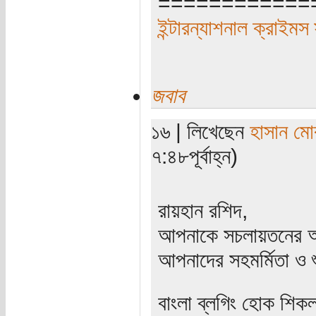
============
ইন্টারন্যাশনাল ক্রাইমস
জবাব
১৬ | লিখেছেন
হাসান মো
৭:৪৮পূর্বাহ্ন)
রায়হান রশিদ,
আপনাকে সচলায়তনের অ
আপনাদের সহমর্মিতা ও 
বাংলা ব্লগিং হোক শিকল