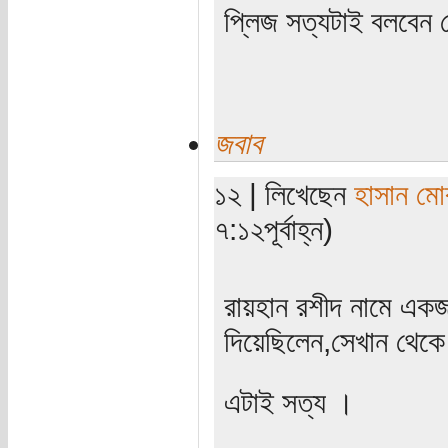
প্লিজ সত্যটাই বলবেন
জবাব
১২ | লিখেছেন
হাসান মো
৭:১২পূর্বাহ্ন)
রায়হান রশীদ নামে এক
দিয়েছিলেন,সেখান থেক
এটাই সত্য ।