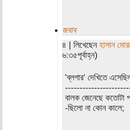
জবাব
৪ | লিখেছেন
হাসান মোর
৬:৩৫পূর্বাহ্ন)
'ব্লগার' দেখিতে এসেছিল
----------------------
বালক জেনেছে কতোটা প
-ছিলো না কোন কালে;