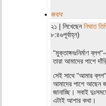
জবাব
২১ | লিখেছেন
নিঘাত তিথ
৮:৪৬পূর্বাহ্ন)
"মুক্তাঙ্গনঃনির্মাণ ব্ল
তারা আমাদের পাশে দাঁ
সেই সাথে "আমার ব্লগ"
আমাদের পাশে আছেন জান
জানাচ্ছি। সবাই দুঃসময়
এটাই আশার কথা।