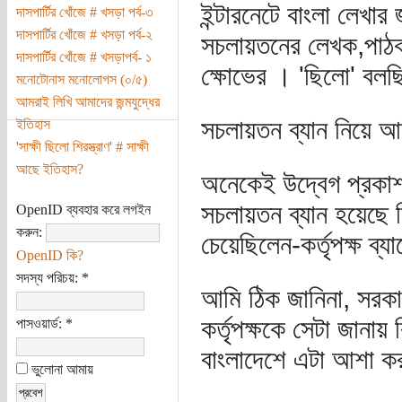
ইন্টারনেটে বাংলা লেখার
দাসপার্টির খোঁজে # খসড়া পর্ব-৩
দাসপার্টির খোঁজে # খসড়া পর্ব-২
সচলায়তনের লেখক,পাঠক
দাসপার্টির খোঁজে # খসড়াপর্ব- ১
ক্ষোভের । 'ছিলো' ব
মনোটোনাস মনোলোগস (০/৫)
আমরাই লিখি আমাদের জন্মযুদ্ধের
সচলায়তন ব্যান নিয়ে 
ইতিহাস
'সাক্ষী ছিলো শিরস্ত্রাণ' # সাক্ষী
আছে ইতিহাস?
অনেকেই উদ্বেগ প্রকা
সচলায়তন ব্যান হয়েছে 
OpenID ব্যবহার করে লগইন
করুন:
চেয়েছিলেন-কর্তৃপক্ষ ব্
OpenID কি?
সদস্য পরিচয়:
*
আমি ঠিক জানিনা, সরকা
কর্তৃপক্ষকে সেটা জানা
পাসওয়ার্ড:
*
বাংলাদেশে এটা আশা করা
ভুলোনা আমায়