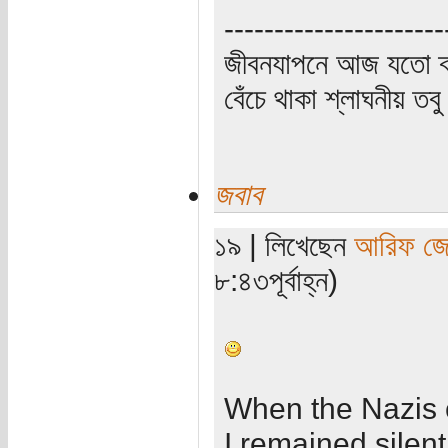
----------------------
জীবনযাপনে আজ যতো ক্
বেঁচে থাকা শ্লাঘনীয় ত
জবাব
১৯ | লিখেছেন
আরিফ জে
৮:৪৩পূর্বাহ্ন)
When the Nazis 
I remained silent