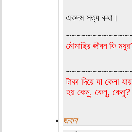
একদম সত্য কথা।
~~~~~~~~~~~~
মৌমাছির জীবন কি মধু
~~~~~~~~~~~~
টাকা দিয়ে যা কেনা যা
হয় কেনু, কেনু, কেনু
জবাব