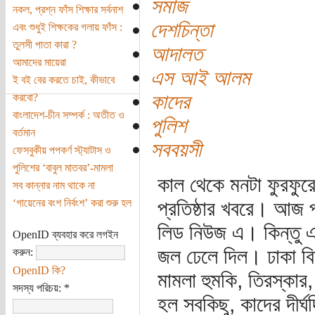
সমাজ
নকল, প্রশ্ন ফাঁস শিক্ষার সর্বনাশ
দেশচিন্তা
এবং শুধুই শিক্ষকের গলায় ফাঁস :
তুলসী পাতা কারা ?
আদালত
আমাদের মায়েরা
এস আই আলম
ই বই বের করতে চাই, কীভাবে
কাদের
করবো?
বাংলাদেশ-চীন সম্পর্ক : অতীত ও
পুলিশ
বর্তমান
সববয়সী
ফেসবুকীয় পপকর্ণ স্ট্যাটাস ও
পুলিশের ‘বাবুল মাতবর’-মামলা
কাল থেকে মনটা ফুরফুর
সব কান্নার নাম থাকে না
‘গায়েনের বংশ নির্বংশ’ করা শুরু হল
প্রতিষ্ঠার খবরে। আজ প
লিড নিউজ এ। কিন্তু 
OpenID ব্যবহার করে লগইন
জল ঢেলে দিল। ঢাকা বিশ্
করুন:
OpenID কি?
মামলা হুমকি, তিরস্কার
সদস্য পরিচয়:
*
হল সবকিছু, কাদের দীর