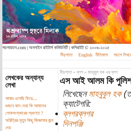
সচলায়তন.com | অনলাইন রাইটার্স কমিউনিটি | কপিরাইট © ২০০৬-২০১৫
নীড়পাতা
English
নীতিমালা
সচলে লিখত
নীড়পাতা
»
ব্লগ
»
মাহবুবুল হক এর ব্লগ
লেখকের অন্যান্য
এস আই আলম কি পুলিশ ব
লেখা
লিখেছেন
মাহবুবুল হক
(তা
আবার এসেছি ফিরে....
ক্যাটেগরি:
গুজবে কান দেয়া কি আমাদের
ব্লগরব্লগর
লোকসংস্কারের প্রবণতা ?
অরিত্রির মৃত্যু কিছু জিজ্ঞাসার জন্ম
দিনপঞ্জি
দেয়