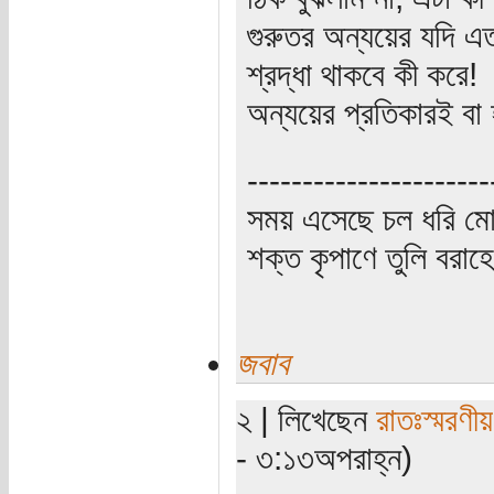
গুরুতর অন্যয়ের যদি 
শ্রদ্ধা থাকবে কী করে!
অন্যয়ের প্রতিকারই বা
----------------------
সময় এসেছে চল ধরি মো
শক্ত কৃপাণে তুলি বরা
জবাব
২ | লিখেছেন
রাতঃস্মরণীয়
- ৩:১৩অপরাহ্ন)