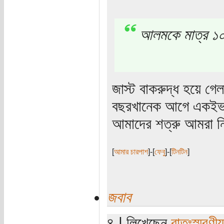
আলমকে মাত্র ১০০
জাস্ট বাকরুদ্ধ হয়ে গে
বছরখানেক আগে একইভাব
আমাদের শত্রু আমরা 
[
আমার চারপাশ
]-[
ফেবু
]-[
টিনটিন
]
জবাব
৪ | লিখেছেন
রাতঃস্মরণীয়