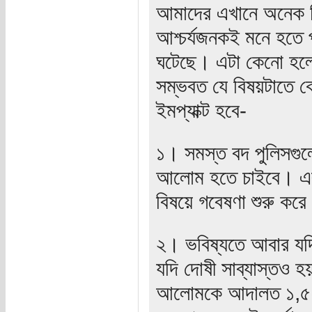
আমাদের এখানে অনেক ক
আশ্চর্যজনকই মনে হতে 
ঘটেছে। এটা কেনো হল
সম্ভবত যে বিষয়টাতে ক
ইমপ্যাক্ট হবে-
১। সমস্ত বদ পুলিসগু
আলোম হতে চাইবে। এব
বিষয়ে গবেষণা শুরু করে
২। ভবিষ্যতে আবার যদ
যদি দোষী সাব্যাস্তও হ
আলোমকে আদালত ১,৫০০