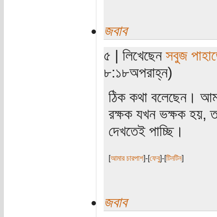
জবাব
৫ | লিখেছেন
সবুজ পাহাড
৮:১৮অপরাহ্ন)
ঠিক কথা বলেছেন। আমা
রক্ষক যখন ভক্ষক হয়, 
দেখতেই পাচ্ছি।
[
আমার চারপাশ
]-[
ফেবু
]-[
টিনটিন
]
জবাব