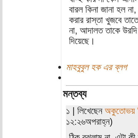
বারল কিনা জানা হল না,
করার রাস্তা খুজবে তা
না, আদালত তাকে উরদি 
দিয়েছে।
মাহবুবুল হক এর ব্লগ
মন্তব্য
১ | লিখেছেন
অকুতোভয় ব
১২:২৬অপরাহ্ন)
ঠিক বুঝলাম না, এটা কী