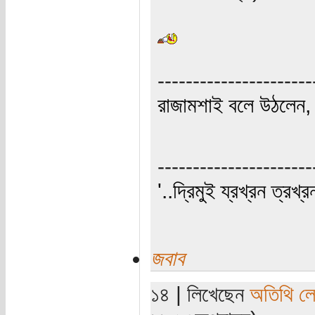
----------------------
রাজামশাই বলে উঠলেন, '
----------------------
'..দ্রিমুই য্রখ্রন ত্রখ্র
জবাব
১৪ | লিখেছেন
অতিথি ল