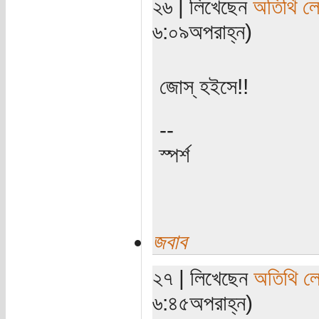
২৬ | লিখেছেন
অতিথি ল
৬:০৯অপরাহ্ন)
জোস্‌ হইসে!!
--
স্পর্শ
জবাব
২৭ | লিখেছেন
অতিথি ল
৬:৪৫অপরাহ্ন)