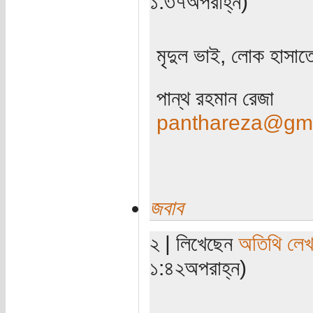
১:৩৭অপরাহ্ন)
মৃদুল ভাই, লোক হাসাত
পান্থ রহমান রেজা
panthareza@gma
জবাব
২ | লিখেছেন
অতিথি লে
১:৪২অপরাহ্ন)