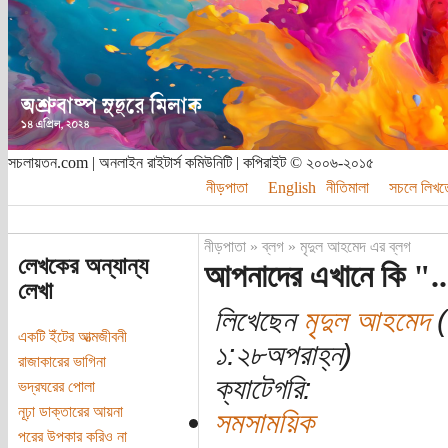
সচলায়তন.com | অনলাইন রাইটার্স কমিউনিটি | কপিরাইট © ২০০৬-২০১৫
নীড়পাতা
English
নীতিমালা
সচলে লিখত
নীড়পাতা
»
ব্লগ
»
মৃদুল আহমেদ এর ব্লগ
লেখকের অন্যান্য
আপনাদের এখানে কি "..
লেখা
লিখেছেন
মৃদুল আহমেদ
(
একটি ইঁটের আত্মজীবনী
১:২৮অপরাহ্ন)
রাজাকারের ভাগিনা
ক্যাটেগরি:
ভদ্রঘরের পোলা
নূঢ়া ডাক্তারের আয়না
সমসাময়িক
পরের উপকার করিও না