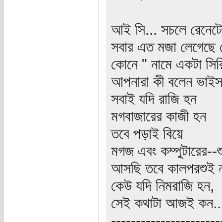
আই সি... সচলে রেনেটে
সবার এত মজা লেগেছে দ
কোনে " নামে একটা সির
আপনারা কী বলেন ভাইস
সবাই যদি রাজি হন
মগবাজারের কাজী হন
তবে পড়াই বিয়ে
মগজ এবং কম্পুটারের--শু
আসছি তবে কালপরশুই নত
কেউ যদি নিমরাজি হন,
সেই কথাটা আজই কন..
----------------------