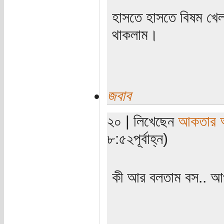
হাসতে হাসতে বিষম খেল
থাকলাম।
জবাব
২০ | লিখেছেন
আকতার 
৮:৫২পূর্বাহ্ন)
কী আর বলতাম বস.. আপ