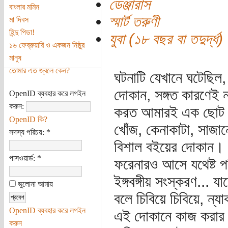
ডেঞ্জারাস
বাংলার মমিন
স্মার্ট তরুণী
মা দিবস
হিন্দু পিডা!
যুবা (১৮ বছর বা তদুর্দ্ধ)
১৬ ফেব্রুয়ারি ও একজন নিষ্ঠুর
মানুষ
তোমার এত জ্বলে কেন?
ঘটনাটি যেখানে ঘটেছিল
দোকান, সঙ্গত কারণেই 
OpenID ব্যবহার করে লগইন
করুন:
করত আমারই এক ছোট ভা
OpenID কি?
খোঁজ, কেনাকাটা, সাজা
সদস্য পরিচয়:
*
বিশাল বইয়ের দোকান। 
পাসওয়ার্ড:
*
ফরেনারও আসে যথেষ্ট পর
ইঙ্গবঙ্গীয় সংস্করণ...
ভুলোনা আমায়
বলে চিবিয়ে চিবিয়ে, ন্য
OpenID ব্যবহার করে লগইন
এই দোকানে কাজ করার জন্
করুন