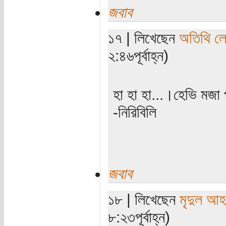
জবাব
১৭ | লিখেছেন
অতিথি ল
২:৪৬পূর্বাহ্ন)
হা হা হা...।হেভি মজা
-নিরিবিলি
জবাব
১৮ | লিখেছেন
মৃদুল আ
৮:২৩পূর্বাহ্ন)