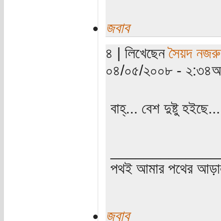
জবাব
৪ | লিখেছেন
সৈয়দ নজরু
০৪/০৫/২০০৮ - ২:৩৪অপ
বাহ্... বেশ দুষ্টু হইছে.
_____________
পথই আমার পথের আড়
জবাব