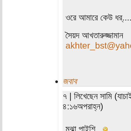
ওরে আমারে কেউ ধর্....
সৈয়দ আখতারুজ্জামান
akhter_bst@yah
জবাব
৭ | লিখেছেন সামি (যাচ
৪:১৬অপরাহ্ন)
মঝা পাইশি...