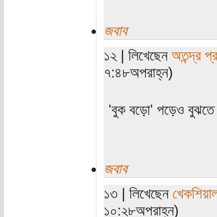
জবাব
১২ | লিখেছেন
অতন্দ্র প্
৭:৪৮অপরাহ্ন)
'বুক বড়ো' পড়েও বুঝতে 
জবাব
১৩ | লিখেছেন
খেকশিয়া
১০:২৮অপরাহ্ন)