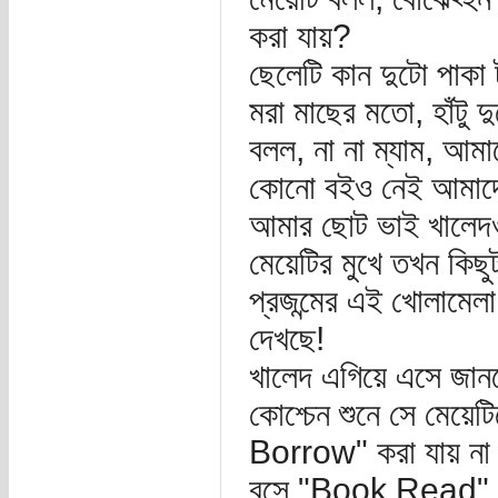
করা যায়?
ছেলেটি কান দুটো পাক
মরা মাছের মতো, হাঁটু 
বলল, না না ম্যাম, আম
কোনো বইও নেই আমাদে
আমার ছোট ভাই খালেদও 
মেয়েটির মুখে তখন কিছুট
প্রজন্মের এই খোলামেলা
দেখছে!
খালেদ এগিয়ে এসে জানত
কোশ্চেন শুনে সে মেয়েট
Borrow" করা যায় না।
বসে "Book Read" ক