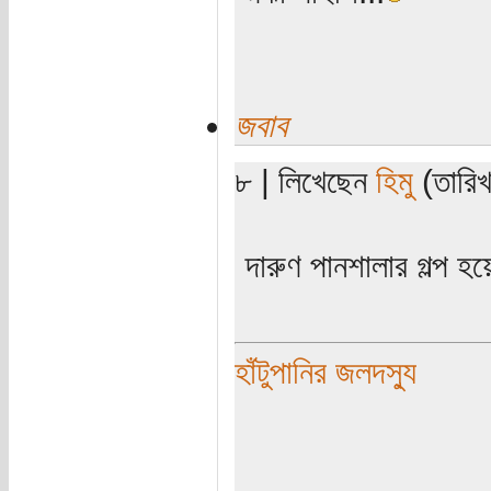
জবাব
৮ | লিখেছেন
হিমু
(তারিখ
দারুণ পানশালার গল্প হয়
হাঁটুপানির জলদস্যু