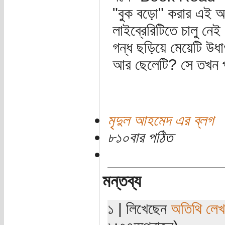
"বুক বড়ো" করার এই আ
লাইব্রেরিটিতে চালু ন
গন্ধ ছড়িয়ে মেয়েটি উধ
আর ছেলেটি? সে তখন পাশে
মৃদুল আহমেদ এর ব্লগ
৮১০বার পঠিত
মন্তব্য
১ | লিখেছেন
অতিথি লে