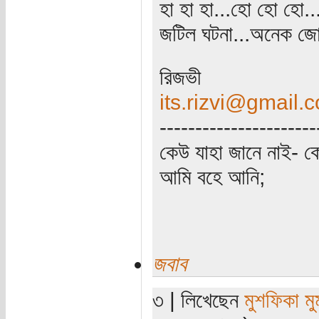
হা হা হা...হো হো হো..
জটিল ঘটনা...অনেক জো
রিজভী
its.rizvi@gmail.
----------------------
কেউ যাহা জানে নাই- 
আমি বহে আনি;
জবাব
৩ | লিখেছেন
মুশফিকা মুম