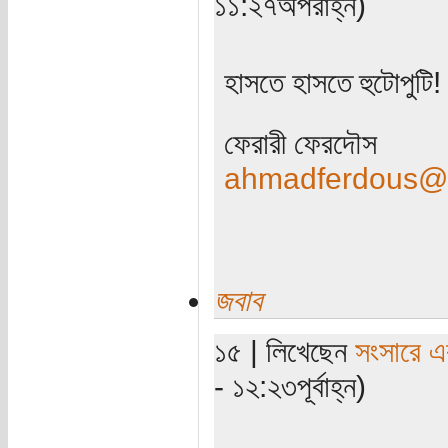
১১:২৭অপরাহ্ন)
হাসতে হাসতে হুটোপুটি!
ফেরারী ফেরদৌস
ahmadferdous@
জবাব
১৫ | লিখেছেন
সংসারে এক
- ১২:২৩পূর্বাহ্ন)