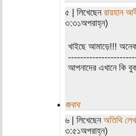
৫ | লিখেছেন
রায়হান আব
৩:৩১অপরাহ্ন)
খাইছে আমাড়ে!!! অনে
----------------------
আপনাদের এখানে কি বুক
জবাব
৬ | লিখেছেন
অতিথি লে
৩:৫১অপরাহ্ন)