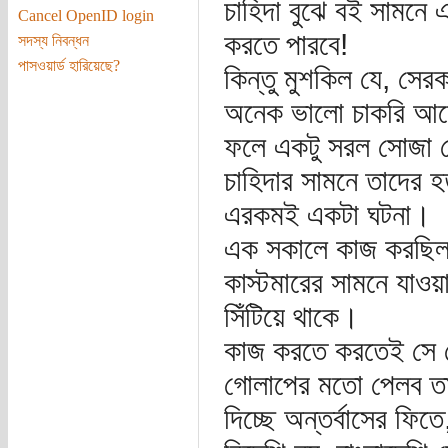
চাহিদা বুঝে বই সামনে
Cancel OpenID login
করতে পারবে!
সদস্য নিবন্ধন
পাসওয়ার্ড হারিয়েছে?
কিন্তু মুশকিল যে, সের
অনেক ভালো চাকরি আছ
ফলে একটু সরল সোজা ছে
চাহিদার সামনে তাদের হ
এরকমই একটা ঘটনা।
এক সকালে কাজ করছিল 
কাস্টমারের সামনে যাও
সিঁটিয়ে থাকে।
কাজ করতে করতেই সে দ
গোলাপের মতো পেলব তার
দিচ্ছে অন্তর্বাসের ফিত