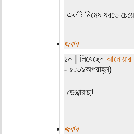
একটি নিমেষ ধরতে চেয়
জবাব
১০ | লিখেছেন
আনোয়ার স
- ৫:৩৯অপরাহ্ন)
ডেঞ্জারাছ!
জবাব