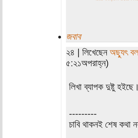
জবাব
২৪ | লিখেছেন
অছ্যুৎ ব
৫:২১অপরাহ্ন)
লিখা ব্যাপক দুষ্টু হইছে
---------
চাবি থাকনই শেষ কথা ন