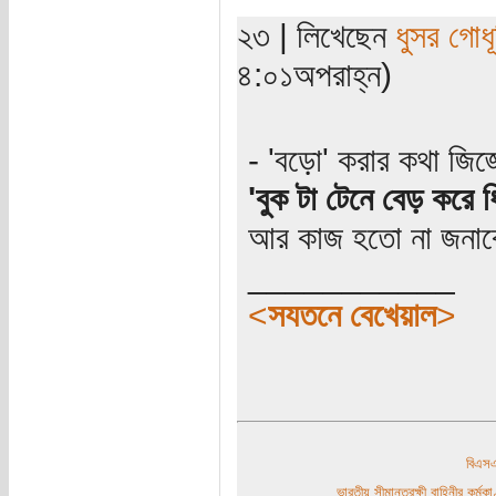
২৩ | লিখেছেন
ধুসর গোধূ
৪:০১অপরাহ্ন)
- 'বড়ো' করার কথা জিজ্
'বুক টা টেনে বেড় করে 
আর কাজ হতো না জনাব
___________
<
সযতনে বেখেয়াল
>
বিএ
ভারতীয় সীমান্তরক্ষী বাহিনীর কর্