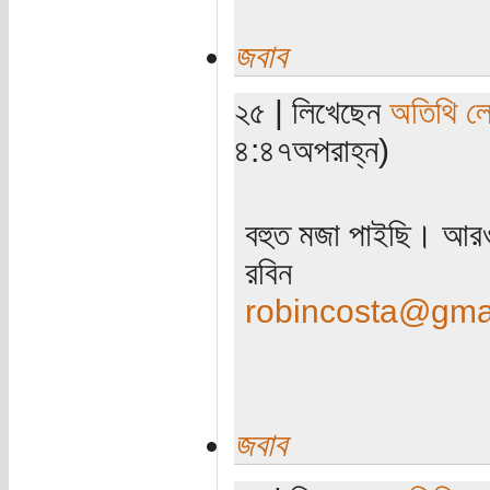
জবাব
২৫ | লিখেছেন
অতিথি ল
৪:৪৭অপরাহ্ন)
বহুত মজা পাইছি। আরও
রবিন
robincosta@gma
জবাব