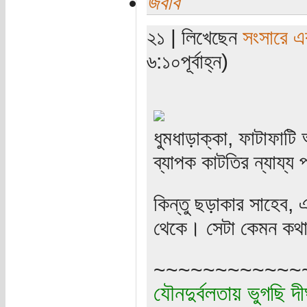
জবাব
২১ | লিখেছেন
সংসারে এক
৬:১০পূর্বাহ্ন)
ধুমধাড়াক্কা, ফাটাফাটি
ব্যাপক কাটতির ন্যায্য 
কিন্তু ছড়াকার সাহেব
থেকে। সেটা কেমন কথ
~~~~~~~~~~~~
যৌনদুর্বলতায় ভুগছি দী