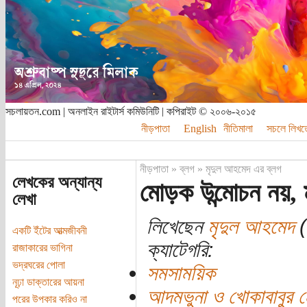
সচলায়তন.com | অনলাইন রাইটার্স কমিউনিটি | কপিরাইট © ২০০৬-২০১৫
নীড়পাতা
English
নীতিমালা
সচলে লিখত
নীড়পাতা
»
ব্লগ
»
মৃদুল আহমেদ এর ব্লগ
লেখকের অন্যান্য
মোড়ক উন্মোচন নয়,
লেখা
লিখেছেন
মৃদুল আহমেদ
(
একটি ইঁটের আত্মজীবনী
ক্যাটেগরি:
রাজাকারের ভাগিনা
ভদ্রঘরের পোলা
সমসাময়িক
নূঢ়া ডাক্তারের আয়না
আদমভুনা ও খোকাবাবুর 
পরের উপকার করিও না