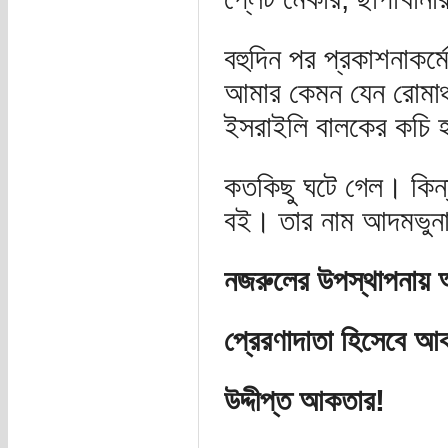
বহুদিন পর প্রকাশনাকর্
আমার কেমন যেন রোমাঞ
ইসরাইলি বালকের কচি হ
কতকিছু ঘটে গেল। কিন্ত
বই। তার নাম আদমভুনা
নজরুলের উপস্থাপনায় অনু
প্রেরণাদাতা হিসেবে 
উদ্দীপ্ত আকতার!