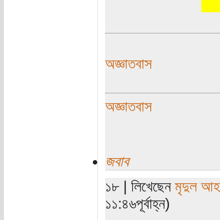
অজ্ঞাতবাস
অজ্ঞাতবাস
জবাব
১৮ | লিখেছেন
মৃদুল আ
১১:৪৬পূর্বাহ্ন)