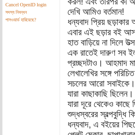
করল! এবং তারপর কী আশ্
Cancel OpenID login
দেখি আমিও বর্তমান!
সদস্য নিবন্ধন
ধন্যবাদ প্রিয় ছড়াকা
পাসওয়ার্ড হারিয়েছে?
এবার এই ছড়ার বই আসত 
হাত বাড়িয়ে না দিলে উত
এক রাতেই দারুণ সব ইল
প্রচ্ছদটাও। আহমাদ মা
লেখালেখির সঙ্গে পরিচি
সচলের আরো সবাইকে
যারা কাছাকাছি ছিলেন।
যারা দূরে থেকেও কাছে
শুদ্ধস্বরের স্বল্পবুদ্ধ
ধন্যবাদ, এ বইয়ের পিছ
প্লেট মেকার, ছাপাখানার ন