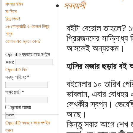
সববয়সী
বাংলার মমিন
মা দিবস
হিন্দু পিডা!
বইটা বেরোল তাহলে? ১
১৬ ফেব্রুয়ারি ও একজন নিষ্ঠুর
মানুষ
প্রিয়জনদের সান্নিধ্যে
তোমার এত জ্বলে কেন?
আসলেই অন্যরকম।
OpenID ব্যবহার করে লগইন
করুন:
হাসির মজার ছড়ার বই আ
OpenID কি?
সদস্য পরিচয়:
*
বইমেলার ১০ তারিখ পের
ভাবলাম, এবার বোধহয় 
পাসওয়ার্ড:
*
লেখকীয় স্বপ্ন। ভেবেছ
ভুলোনা আমায়
আছে।
কিন্তু সবার আগে শেখ
OpenID ব্যবহার করে লগইন
করুন