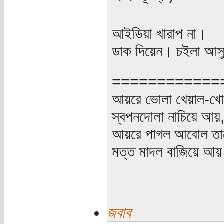
আইডিয়া খারাপ না।
ডাক দিয়েন। চইলা আ
============
আয়রে ভোলা খেয়াল-খো
স্বপনদোলা নাচিয়ে আয়
আয়রে পাগল আবোল তা
মত্ত মাদল বাজিয়ে আ
জবাব