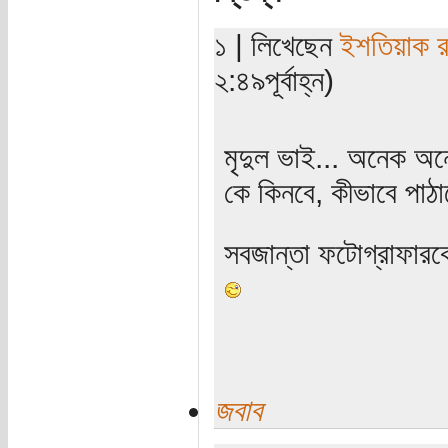
১ | লিখেছেন
ইশতিয়াক 
২:৪৯পূর্বাহ্ন)
মৃদুল ভাই... অনেক অন
কে কিনবে, কীভাবে পাঠাব
সবজান্তা ফটোগ্রাফারক
জবাব