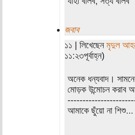
যাহা বলিব, সত্য বলিব
জবাব
১১ | লিখেছেন
মৃদুল আহ
১১:২৩পূর্বাহ্ন)
অনেক ধন্যবাদ। সামন
মোড়ক উন্মোচন করাব আ
----------------------
আমাকে ছুঁয়ো না শিশু..