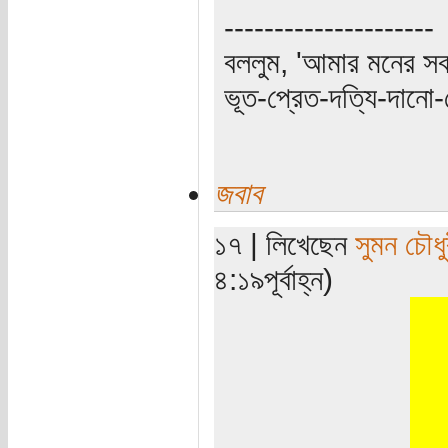
---------------------
বললুম, 'আমার মনের স
ভূত-প্রেত-দত্যি-দানো-
জবাব
১৭ | লিখেছেন
সুমন চৌধু
৪:১৯পূর্বাহ্ন)