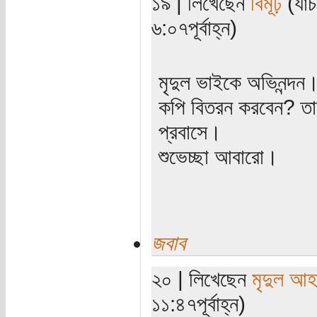
১৯ | লিখেছেন
বিমূঢ়
(যাচ
৬:০৭পূর্বাহ্ন)
মৃদুল ভাইকে অভিনন্দ
কপি বিতরন করবেন? তা
প্রবাসে।
শুভেচ্ছা আবারো।
জবাব
২০ | লিখেছেন
মৃদুল আ
১১:৪৭পূর্বাহ্ন)