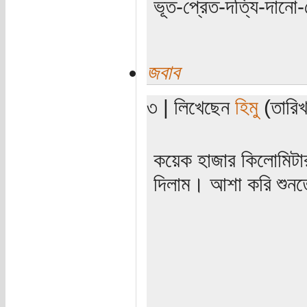
ভূত-প্রেত-দত্যি-দানো-
জবাব
৩ | লিখেছেন
হিমু
(তারিখ:
কয়েক হাজার কিলোমিটার
দিলাম। আশা করি শুনত