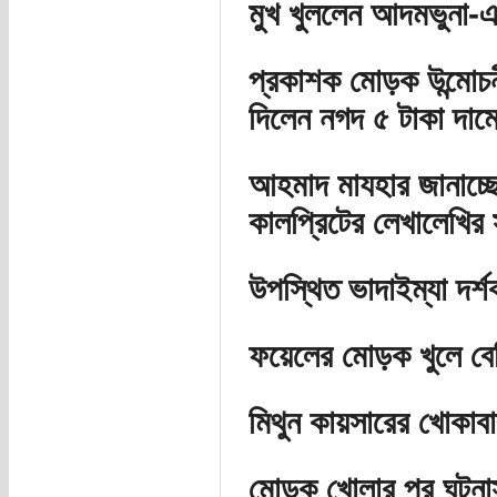
মুখ খুললেন আদমভুনা-এর
প্রকাশক মোড়ক উন্মোচনী
দিলেন নগদ ৫ টাকা দাম
আহমাদ মাযহার জানাচ্ছ
কালপ্রিটের লেখালেখির স
উপস্থিত ভাদাইম্যা দর্
ফয়েলের মোড়ক খুলে বে
মিথুন কায়সারের খোকাবা
মোড়ক খোলার পর ঘটনাস্