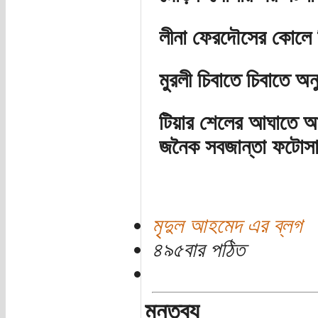
লীনা ফেরদৌসের কোলে
মুরলী চিবাতে চিবাতে অনু
টিয়ার শেলের আঘাতে আহ
জনৈক সবজান্তা ফটোসা
মৃদুল আহমেদ এর ব্লগ
৪৯৫বার পঠিত
মন্তব্য