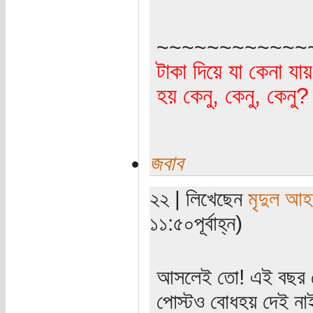
~~~~~~~~~~~~
টাকা দিয়ে যা কেনা যা
হয় কেনু, কেনু, কেনু
জবাব
২২ | লিখেছেন
মৃদুল আহ
১১:৫০পূর্বাহ্ন)
আসলেই তো! এই বছর ত
পোস্টও বোধহয় দেই নাই