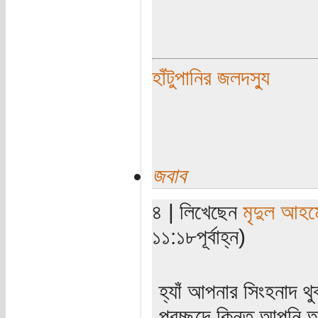
হাঁটুপানির জলদস্যু
জবাব
৪ | লিখেছেন
মৃদুল আহম
১১:১৮পূর্বাহ্ন)
হ্যাঁ আপনার সিংহনাদ থু
প্রচ্ছদে কিন্তু আপনি