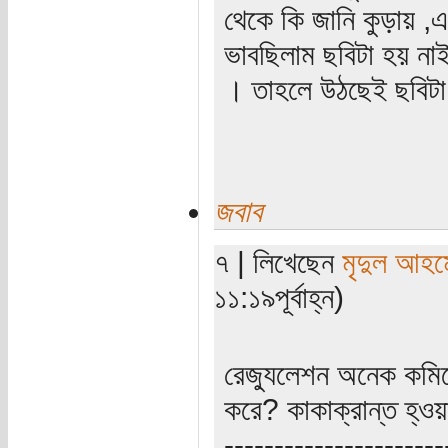
থেকে কি জানি কুড়ায় ,এ
ভাবছিলাম ছবিটা হয় না
। তাহলে উঠছেই ছবিটা
জবাব
৭ | লিখেছেন
মৃদুল আহম
১১:১৯পূর্বাহ্ন)
রেজু্যলেশন অনেক কম
করে? কাকাক্রান্ত হ্ও
----------------------