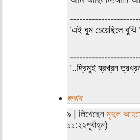
----------------------
'এই ঘুম চেয়েছিলে বুঝি 
----------------------
'..দ্রিমুই য্রখ্রন ত্রখ্র
জবাব
৯ | লিখেছেন
মৃদুল আহম
১১:২২পূর্বাহ্ন)