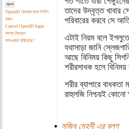
গত শীতে যারা পেঙ্গুইনে
তাদের উদ্বৃত্ত খাবার 
OpenID ব্যবহার করে লগইন
পরিবারের করবে সে আতিথ
করুন
Cancel OpenID login
সদস্য নিবন্ধন
এটাই নিয়ম বলে ইগলুতে ক
পাসওয়ার্ড হারিয়েছে?
যথাসাড়া জানি স্লেজগা
আছে বিনিময় কিছু সিগন
শরীরসাধক হলে বিনিময় 
শরীর ব্যাপারে বাধকতা ম
রাহুলজি নিশ্চয়ই কোনো 
মুজিব মেহদী এর ব্লগ