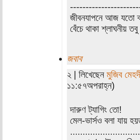
----------------------
জীবনযাপনে আজ যতো ক্
বেঁচে থাকা শ্লাঘনীয় ত
জবাব
২ | লিখেছেন
মুজিব মেহদ
১১:৫৭অপরাহ্ন)
দারুণ ট্যাগিং তো!
মেল-ভার্সও বলা যায় হ
............................