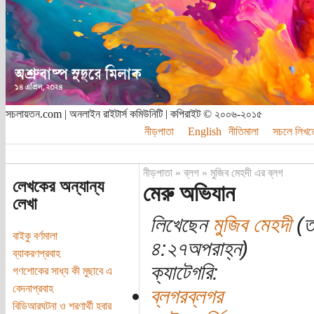
সচলায়তন.com | অনলাইন রাইটার্স কমিউনিটি | কপিরাইট © ২০০৬-২০১৫
নীড়পাতা
English
নীতিমালা
সচলে লিখত
নীড়পাতা
»
ব্লগ
»
মুজিব মেহদী এর ব্লগ
লেখকের অন্যান্য
মেরু অভিযান
লেখা
লিখেছেন
মুজিব মেহদী
(তা
বাইকু বর্ণমালা
৪:২৭অপরাহ্ন)
ব্যাকরণপ্রবাহ
ক্যাটেগরি:
গণশোকের সাধ্য কী মুছাবে এ
বেদনাপ্রবাহ
ব্লগরব্লগর
বিডিআরঘটনা ও শরণার্থী হবার