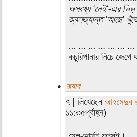
অসংখ্য 'নেই'-এর ভিড় 
জ্বলজ্যান্ত 'আছে' খু
... ... ... ... ... ... ... 
কচুরিপানার নিচে জেগে থ
জবাব
৭ | লিখেছেন
আহমেদুর 
১১:৩৫পূর্বাহ্ন)
মেল-ভার্সই যুতসই।