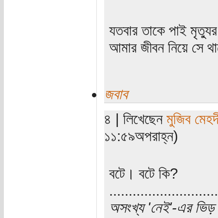
যতবার তাকে পাই মৃত্যু
আমার জীবন নিয়ে সে থাক
জবাব
৪ | লিখেছেন
মুজিব মেহদ
১১:৫৯অপরাহ্ন)
বটে। বটে কি?
............................
অসংখ্য 'নেই'-এর ভিড় 