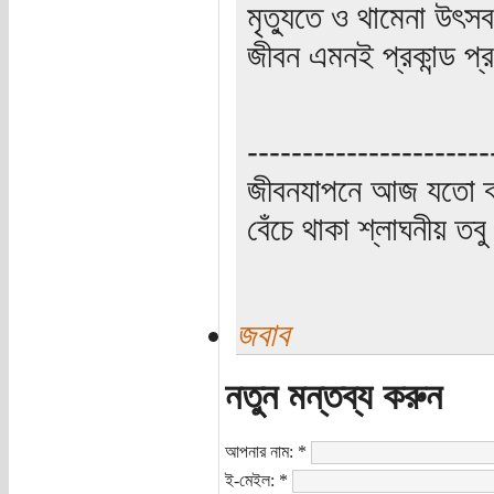
মৃত্যুতে ও থামেনা উৎসব
জীবন এমনই প্রকান্ড প্
----------------------
জীবনযাপনে আজ যতো ক্
বেঁচে থাকা শ্লাঘনীয় ত
জবাব
নতুন মন্তব্য করুন
আপনার নাম:
*
ই-মেইল:
*