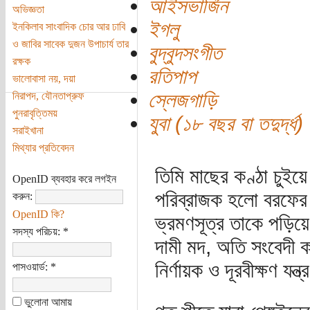
আইসভার্জিন
অভিজ্ঞতা
ইগলু
ইনকিলাব সাংবাদিক চোর আর ঢাবি
ও জাবির সাবেক দুজন উপাচার্য তার
বুদ্বুদসংগীত
রক্ষক
রতিপাপ
ভালোবাসা নয়, দয়া
স্লেজগাড়ি
নিরাপদ, যৌনতাপ্রুফ
পুনরাবৃত্তিময়
যুবা (১৮ বছর বা তদুর্দ্ধ)
সরাইখানা
মিথ্যার প্রতিবেদন
তিমি মাছের কণ্ঠা চুইয়ে
OpenID ব্যবহার করে লগইন
পরিব্রাজক হলো বরফের 
করুন:
OpenID কি?
ভ্রমণসূত্র তাকে পড়িয়ে
সদস্য পরিচয়:
*
দামী মদ, অতি সংবেদী 
নির্ণায়ক ও দূরবীক্ষণ যন্
পাসওয়ার্ড:
*
ভুলোনা আমায়