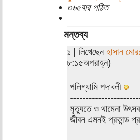
৩৬৫বার পঠিত
মন্তব্য
১ | লিখেছেন
হাসান মোর
৮:১৫অপরাহ্ন)
পলিগ্যামি পদাবলী
----------------------
মৃত্যুতে ও থামেনা উৎসব
জীবন এমনই প্রকান্ড প্