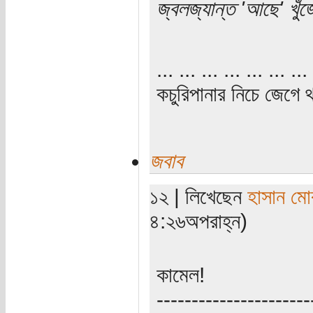
জ্বলজ্যান্ত 'আছে' খু
... ... ... ... ... ... ... 
কচুরিপানার নিচে জেগে থ
জবাব
১২ | লিখেছেন
হাসান মো
৪:২৬অপরাহ্ন)
কামেল!
----------------------