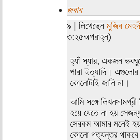
জবাব
৯ | লিখেছেন
মুজিব মেহদ
৩:২৫অপরাহ্ন)
হ্যাঁ স্যার, একজন ভবঘ
পারা ইত্যাদি। এগুলোর 
কোনোটাই জানি না।
আমি সঙ্গে লিখনসামগ্রী
হয়ে যেতে না হয় সেজন্
সেরকম আমার মনেই হয় ন
কোনো গত্যন্তর থাকবে 