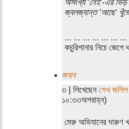
অসংখ্য 'নেই'-এর ভিড় 
জ্বলজ্যান্ত 'আছে' খু
... ... ... ... ... ... ... 
কচুরিপানার নিচে জেগে থ
জবাব
৩ | লিখেছেন
শেখ জলিল
১০:৩৩অপরাহ্ন)
মেরু অভিযানের দারুণ 