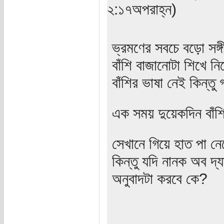
২:১৭অপরাহ্ন)
ভ্রমণের সবচে বড়ো সঙ্গ
বাঁশি বাজানোটা শিখে নি
বাঁশির ভাষা নেই কিন্ত
এক সময় দুয়েকদিন বাঁশি
সেখানে গিয়ে হাত পা ন
কিন্তু যদি নানক অব দ্
অনুবাদটা করবে কে?