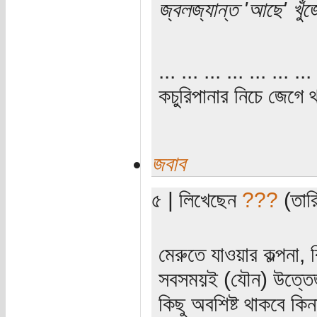
জ্বলজ্যান্ত 'আছে' খু
... ... ... ... ... ... ... 
কচুরিপানার নিচে জেগে থ
জবাব
৫ | লিখেছেন
???
(তারি
মেরুতে যাওয়ার কল্পনা,
সবসময়ই (যৌন) উত্তেজ
কিছু অবশিষ্ট থাকবে কিনা