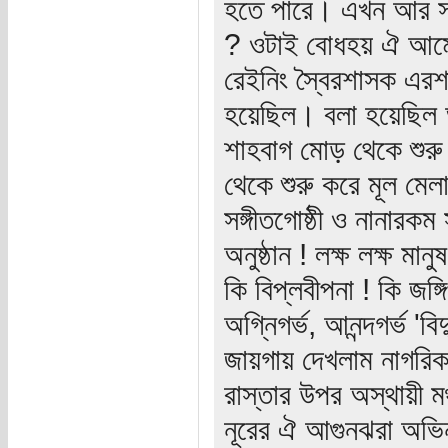
হতে পারে। এখন আর সন
? ওটাই বোধহয় ঐ আম্ল
রেইনিং স্বৈরশাসক এরশা
হয়েছিল। বলা হয়েছিল আ
শাহবাগ মোড় থেকে শুর
থেকে শুরু করে মূল মেলার 
সঙ্গীতগোষ্ঠী ও নানারক
অনুষ্ঠান ! লক্ষ লক্ষ ম
কি বিপ্লবীপনা ! কি জঙ্
অগ্নিগর্ভ, আনন্দগর্ভ 
জায়গায় দেখলাম নাগরিক 
রাস্তার উপর অস্থায়ী মঞ
নূরের ঐ আগুনঝরা অভিন