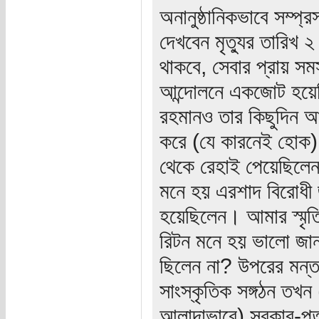
অনানুষ্ঠানিকভাবে সম্প
দেখবেন মৃত্যুর তারিখ
থাকবে, সেবার প্রায় স
আন্দোলনে একজোট হয়েছ
রহমানও তার কিছুদিন আ
করে (যে কারনেই হোক) '
থেকে রেহাই পেয়েছিলে
মনে হয় এরশাদ বিরোধী 
হয়েছিলেন। আমার স্মৃত
রিটন মনে হয় ভালো জা
ছিলেন না? উপরের মন্
সাংস্কৃতিক সঙ্গঠন তখন (
আলাদাভাবে) সরকার-পতন