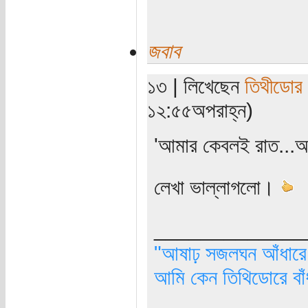
জবাব
১৩ | লিখেছেন
তিথীডোর
১২:৫৫অপরাহ্ন)
'আমার কেবলই রাত...আম
লেখা ভাল্লাগলো।
_____________
"আষাঢ় সজলঘন আঁধারে, 
আমি কেন তিথিডোরে বাঁ