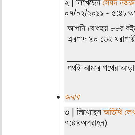
২ | লিখেছেন
সৈয়দ নজরু
০৭/০২/২০১১ - ৫:৪৮অপ
আপনি বোধহয় ৮৮র বইম
এরশাদ ৯০ তেই ধরাশায়
_____________
পথই আমার পথের আড়
জবাব
৩ | লিখেছেন
অতিথি লে
৭:৪৪অপরাহ্ন)