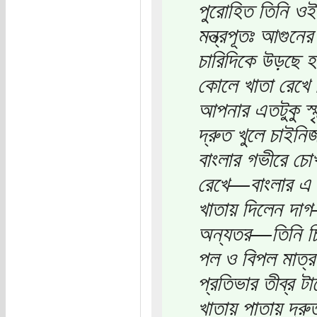
পুরোহিত তিনি ও
মন্ত্রপূতঃ আগুনে
চারিদিকে উড়ছে 
কোলে খাতা রেখে 
আপনার এতটুকু স্ম
দ্রুত খুলে চাই
বাংলার গভীরে চোখ
রেখে―বাংলার এ 
খাতায় দিলেন দাগ
অন্যতর―তিনি চ
পল ও বিপল মাত্র 
প্রতিভার তীব্র ট
খাতায় পাতায় দ্র