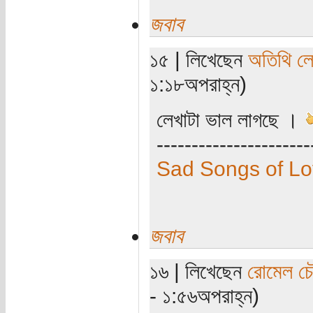
জবাব
১৫ | লিখেছেন
অতিথি ল
১:১৮অপরাহ্ন)
লেখাটা ভাল লাগছে ।
----------------------
Sad Songs of L
জবাব
১৬ | লিখেছেন
রোমেল চৌ
- ১:৫৬অপরাহ্ন)