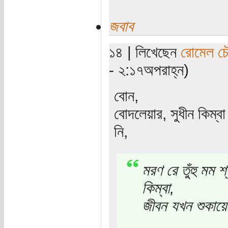
জবাব
১৪ | লিখেছেন
রোমেল চৌ
- ২:১৭অপরাহ্ন)
বোন,
বোদলেয়ার, সুধীন কিম্বা
নি,
মরণ রে তুঁহু মম শ
কিম্বা,
জীবন যখন শুকায়ে