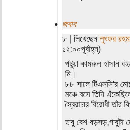
জবাব
৮ | লিখেছেন
লুৎফর রহম
১২:০০পূর্বাহ্ন)
পটুয়া কামরুল হাসান বই
নি।
৮৮ সালে টিএসসি'র মোড়
মঞ্চে বসে তিনি এঁকেছিল
স্বৈরাচার বিরোধী তাঁর 
হাবু বেশ বড়সড়,গাবুটা ত