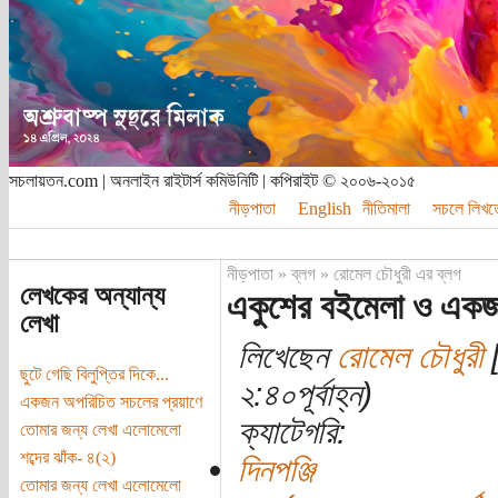
সচলায়তন.com | অনলাইন রাইটার্স কমিউনিটি | কপিরাইট © ২০০৬-২০১৫
নীড়পাতা
English
নীতিমালা
সচলে লিখত
নীড়পাতা
»
ব্লগ
»
রোমেল চৌধুরী এর ব্লগ
লেখকের অন্যান্য
একুশের বইমেলা ও একজন
লেখা
লিখেছেন
রোমেল চৌধুরী
[
ছুটে গেছি বিলুপ্তির দিকে...
২:৪০পূর্বাহ্ন)
একজন অপরিচিত সচলের প্রয়াণে
ক্যাটেগরি:
তোমার জন্য লেখা এলোমেলো
শব্দের ঝাঁক- ৪(২)
দিনপঞ্জি
তোমার জন্য লেখা এলোমেলো