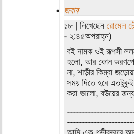
জবাব
১৮ | লিখেছেন
রোমেল চৌ
- ২:৪৫অপরাহ্ন)
বই নামক ওই রূপসী লল
হলো, আর কোন ভরণপোষণ 
না, শাড়ীর কিম্বা জড়োয়
সময় দিতে হবে এতটুকুই
করা ভালো, বউয়ের জন
----------------------
----------------------
আমি এক গভীরভাবে অচ