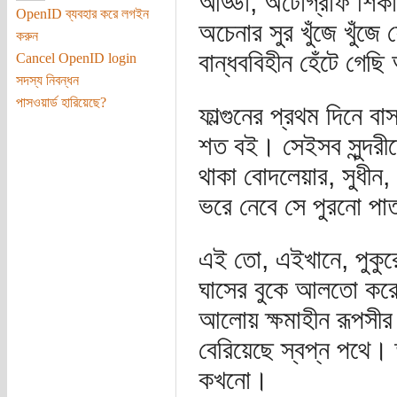
আড্ডা, অটোগ্রাফ শিকা
OpenID ব্যবহার করে লগইন
অচেনার সুর খুঁজে খুঁজ
করুন
বান্ধববিহীন হেঁটে গে
Cancel OpenID login
সদস্য নিবন্ধন
পাসওয়ার্ড হারিয়েছে?
ফাল্গুনের প্রথম দিনে ব
শত বই। সেইসব সুন্দরীদ
থাকা বোদলেয়ার, সুধীন, 
ভরে নেবে সে পুরনো পা
এই তো, এইখানে, পুকুরে
ঘাসের বুকে আলতো করে
আলোয় ক্ষমাহীন রূপসীর
বেরিয়েছে স্বপ্ন পথে। 
কখনো।