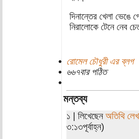
দিনান্তের খেলা ভেঙে গে
নিরালোকে টেনে নেব চেত
রোমেল চৌধুরী এর ব্লগ
৬৬৭বার পঠিত
মন্তব্য
১ | লিখেছেন
অতিথি লে
৩:১৩পূর্বাহ্ন)