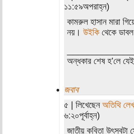
১১:৫৯অপরাহ্ন)
কামরুল হাসান মারা গি
নয়।
উইকি
থেকে ডাবল
_____________
অন্ধকার শেষ হ'লে যে
জবাব
৫ | লিখেছেন
অতিথি লে
৬:২০পূর্বাহ্ন)
জাতীয় কবিতা উৎসবটা 