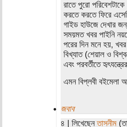
রাতে পুরো পরিবেশটাক
করতে করতে ফিরে এসেছিল
গাইড হাউজে দেখার জন্য
সময়মত খবর পাইনি নয়
পরের দিন মনে হয়, খবর
বিখ্যাত (শেয়াল ও বিশ্
এবং পরবর্তীতে হৃৎযন্ত্র
এমন বিপ্লবী বইমেলা 
জবাব
৪ | লিখেছেন
তাসনীম
(তা