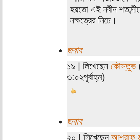
হয়তো এই নবীন শতাব্দী
নক্ষত্রের নিচে।
জবাব
১৯ | লিখেছেন
কৌস্তুভ
(
৩:০২পূর্বাহ্ন)
জবাব
২০ | লিখেছেন
আশরাফ ম