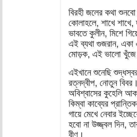
বিরহী জলের কথা শুনবো 
কোলাহলে, শাখে শাখে,
ভাবতে কুলীন, মিশে গি
এই ব্যথা গুজরান, একা 
মোড়ক, এই ভালো খুঁজে খু
এইখানে শুনেছি শুদ্ধস
রত্নদ্বীপ, নোতুন বিবর
অবিশ্বাসের কুহেলি আ
কিম্বা কাব্যের প্রান্
গায়ে মেখে নেবার ইচ্ছ
হবো না উজ্জ্বল দিন, ত
বীণ।