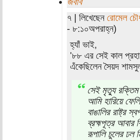
জবাব
৭ | লিখেছেন
রোমেল চৌধ
- ৮:১০অপরাহ্ন)
হ্যাঁ ভাই,
'৮৮ এর সেই কাল প্রহারে
এঁকেছিলেন সৈয়দ শামসু
সেই মৃত্যু রক্তিম
আমি হারিয়ে ফে
বাঙালির রাষ্ট্র স্
ব্রহ্মপূত্র আবা
রূপালি চুলের ঢল