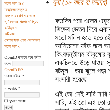
যুবা (১৮ বছর বা তদুর্দ্ধ)
শব্দের ঝাঁক-৪(১)
অঘ্রানের কাব্যপাঠ
অন্ধকারে চোখ সয়ে এলে
কতদিন পরে এলেম একুশ
তুমি জেনেছ বাংলার ভবিষ্যৎ
ভিড়ের ভেতর দিয়ে একাকী
কার্নিভ্যাল
অভিলাষ
মতো মলিন হতে হতে হেঁট
তোমার জন্য লেখা এলোমেলো
আস্তিনের ফাঁক গলে আম
শব্দের ঝাঁক-৩
কিংবদন্তীসম বটবৃক্ষের 
OpenID ব্যবহার করে লগইন
একচিলতে উড়ে যাওয়া সু
করুন:
বটমূল। তার ঝুলে পড়া শ
OpenID কি?
সদস্য পরিচয়:
*
সংসারী হয়েছে।
পাসওয়ার্ড:
*
এই তো সেই সারি সারি 
সারি, এই তো এই তো রা
ভুলোনা আমায়