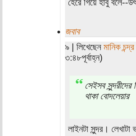
হেরে গিয়ে হাবু বলে--উৎ
জবাব
৯ | লিখেছেন
মানিক চন্দ্র
৩:৪৮পূর্বাহ্ন)
সেইসব সুন্দরীদের
থাকা বোদলেয়ার
লাইনটা সুন্দর। লেখাট