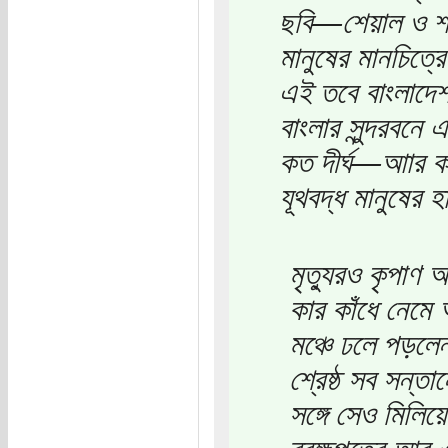
ছবি―শেয়াল ও শকু
মানুষের মানচিত্র
এই তবে বাংলাদে
বাংলার সুন্দরবনে
কত দীর্ঘ―আার কত 
যূথবদ্ধ মানুষের 
মৃত্যুরও কৃপা
কার কাঁধে নেমে
মঞ্চে ঢলে পড়লে
শ্রেষ্ঠ সব সন্ত
সঙ্গে সেও মিলিয়