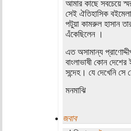
আমার কাছে সবচেয়ে স্মর
সেই ঐতিহাসিক বইমেলা
পটুয়া কামরুল হাসান তা
এঁকেছিলেন ।
এত অসামান্য প্রাণোদ্দীপ
বাংলাভাষী কোন দেশের 
সন্দেহ। যে দেখেনি সে
মনমাঝি
জবাব