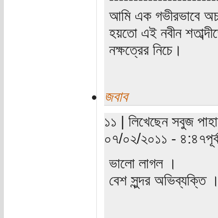
আমি এক গভীরভাবে অচ
হয়তো এই নবীন শতাব্দী
নক্ষত্রের নিচে।
জবাব
১১ | লিখেছেন সবুজ পাহা
০৭/০২/২০১১ - ৪:৪৭পূর্ব
ভালো লাগল ।
বেশ সুন্দর অভিব্যক্তি 