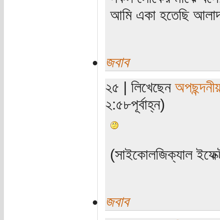
আমি একা হতেছি আলাদা
জবাব
২৫ | লিখেছেন
অপছন্দনীয
২:৫৮পূর্বাহ্ন)
(সাইকোলজিক্যাল ইফেক্
জবাব