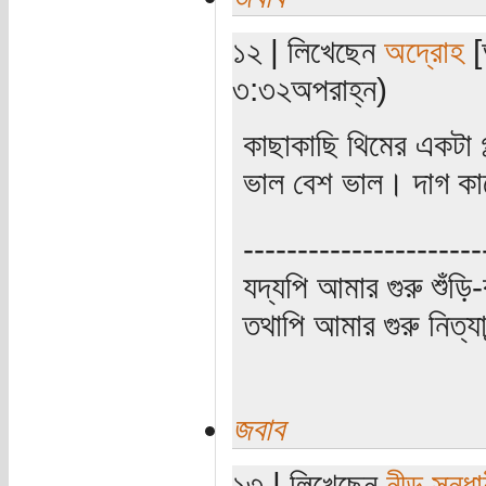
১২ | লিখেছেন
অদ্রোহ
[
৩:৩২অপরাহ্ন)
কাছাকাছি থিমের একটা
ভাল বেশ ভাল। দাগ কাট
----------------------
যদ্যপি আমার গুরু শুঁড়ি-
তথাপি আমার গুরু নিত্যা
জবাব
১৩ | লিখেছেন
নীড় সন্ধা