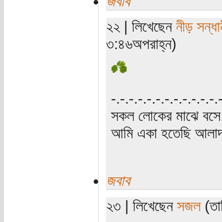
জবাব
২২ | লিখেছেন
নীড় সন্ধা
৩:৪৬অপরাহ্ন)
‍‌-.-.-.-.-.-.-.-.-.-.-.-
সকল লোকের মাঝে বসে,
আমি একা হতেছি আলাদা
জবাব
২৩ | লিখেছেন
সজল
(তার