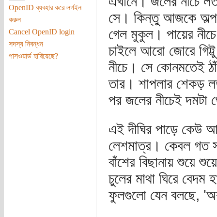
এখানে। জলের নীচে লতা
OpenID ব্যবহার করে লগইন
সে। কিন্তু আজকে অল্প
করুন
গেল মুকুল। পায়ের নীচ
Cancel OpenID login
সদস্য নিবন্ধন
চাইলে আরো জোরে গিট্টু
পাসওয়ার্ড হারিয়েছে?
নীচে। সে কোনমতেই ঠ
তার। শাপলার শেকড় লতা
পর জলের নীচেই দমটা 
এই দীঘির পাড়ে কেউ আ
লেশমাত্র। কেবল গত সপ
বাঁশের বিছানায় শুয়ে শ
চুলের মাথা ঘিরে বেদম 
ফুলগুলো যেন বলছে, 'অ