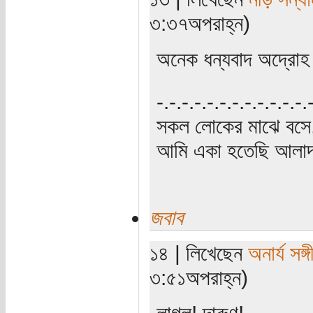
৩:৩৭অপরাহ্ন)
অনেক ধন্যবাদ অদ্রো
‍‌-.-.-.-.-.-.-.-.-.-.-.-
সকল লোকের মাঝে বসে,
আমি একা হতেছি আলাদা
জবাব
১৪ | লিখেছেন
অনার্য সঙ্গ
৩:৫১অপরাহ্ন)
লাগল! দারুণ!