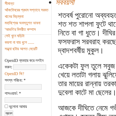
সববয়সী
সীমান্ত
আঁকটোবরের প্রথম সপ্তাহে সরবত
শতবর্ষ পুরোনো অব্যবহ
খানের বিড়ম্বনা
শত শত শাপলা ফুটে থা
মহাবিশ্বের অবস্তুগত ভাবনা
'আগুনি'র বিপরীত কম্পাস
নিতে বা গা ধুতে। দীঘি
সেই খুনে ঘড়িটা
ফসফরাস সরবরাহ করছে ম
কয়লা না যায় ধুলে ......
দ্বাদশবর্ষীয় মুকুল।
সন্ধ্যা ছটায় আগত মেয়েটি
OpenID ব্যবহার করে লগইন
একেকটা ফুল তুলে সবুজ
করুন:
খেয়ে লতাটা গলায় ঝুলি
OpenID কি?
সদস্য পরিচয়:
*
তার মায়ের রান্নায় তরক
দুবেলা কাটে মা ছেলের
পাসওয়ার্ড:
*
আজকে দীঘিতে নেমে গ
ভুলোনা আমায়