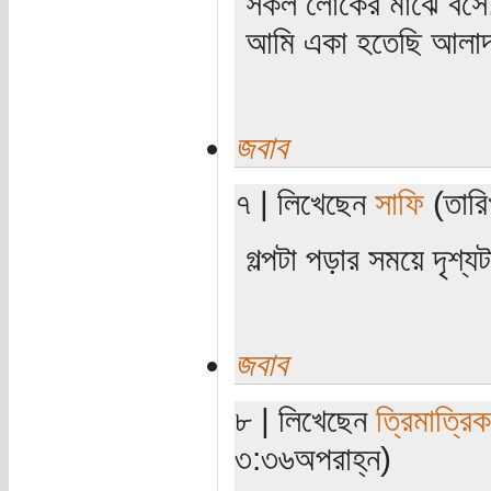
সকল লোকের মাঝে বসে,
আমি একা হতেছি আলাদা
জবাব
৭ | লিখেছেন
সাফি
(তারি
গল্পটা পড়ার সময়ে দৃশ
জবাব
৮ | লিখেছেন
ত্রিমাত্রি
৩:৩৬অপরাহ্ন)