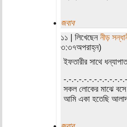
জবাব
১১ | লিখেছেন
নীড় সন্ধা
৩:৩৭অপরাহ্ন)
ইফতারীর সাথে ধন্যাপাত
‍‌-.-.-.-.-.-.-.-.-.-.-.-
সকল লোকের মাঝে বসে,
আমি একা হতেছি আলাদা
জবাব