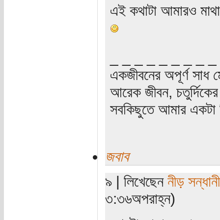
এই কথাটা আমারও মাথা
_ _ _ _ _ _ _ _ _
একজীবনের অপূর্ণ সাধ ম
আরেক জীবন, চতুর্দিকের স
সবকিছুতে আমার একটা হ
জবাব
৯ | লিখেছেন
নীড় সন্ধানী
৩:৩৬অপরাহ্ন)