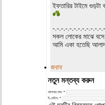
ইফতারির টাইমে গুড়টা
‍‌-.-.-.-.-.-.-.-.-.-.-.-
সকল লোকের মাঝে বসে,
আমি একা হতেছি আলাদা
জবাব
নতুন মন্তব্য করুন
আপনার নাম:
*
ই-মেইল:
*