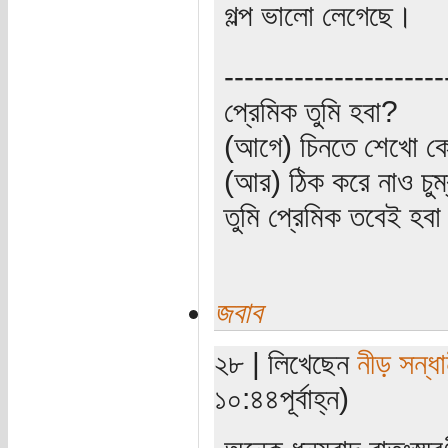
গল্প ভালো লেগেছে।
----------------------
প্রেমিক তুমি হবা?
(আগে) চিনতে শেখো কো
(আর) ঠিক করে নাও চুম
তুমি প্রেমিক তবেই হব
জবাব
২৮ | লিখেছেন
নীড় সন্ধা
১০:৪৪পূর্বাহ্ন)