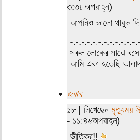
৩:৩৮অপরাহ্ন)
আপনিও ভালো থাকুন দি
‍‌-.-.-.-.-.-.-.-.-.-.-.-
সকল লোকের মাঝে বসে,
আমি একা হতেছি আলাদা
জবাব
১৮ | লিখেছেন
মৃত্যুময় 
- ১১:৪৬অপরাহ্ন)
ভীতিকর!!