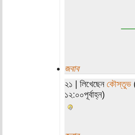
__
জবাব
২১ | লিখেছেন
কৌস্তুভ
(
১২:০০পূর্বাহ্ন)