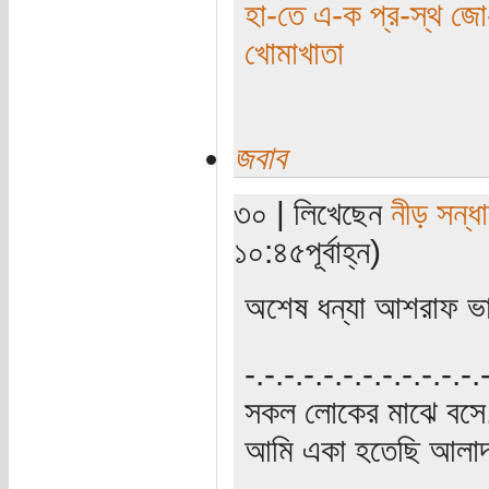
হা-তে এ-ক প্র-স্থ জো-
খোমাখাতা
জবাব
৩০ | লিখেছেন
নীড় সন্ধা
১০:৪৫পূর্বাহ্ন)
অশেষ ধন্যা আশরাফ 
‍‌-.-.-.-.-.-.-.-.-.-.-.-
সকল লোকের মাঝে বসে,
আমি একা হতেছি আলাদা