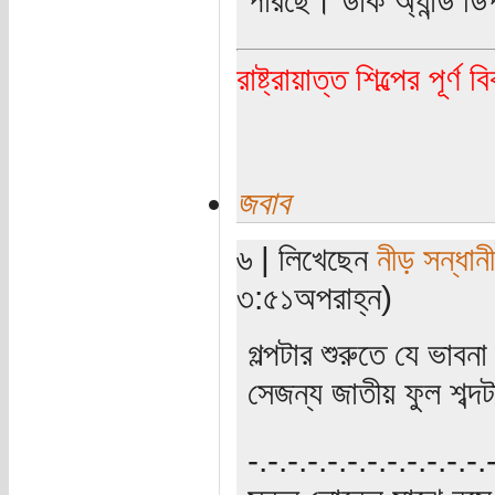
রাষ্ট্রায়াত্ত শিল্পের পূর্ণ 
জবাব
৬ | লিখেছেন
নীড় সন্ধানী
৩:৫১অপরাহ্ন)
গল্পটার শুরুতে যে ভাব
সেজন্য জাতীয় ফুল শব্দ
‍‌-.-.-.-.-.-.-.-.-.-.-.-