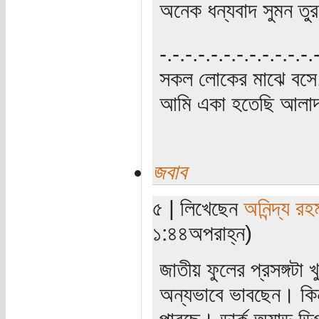
অনেক ধন্যবাদ সুমন তু
‍‌-.-.-.-.-.-.-.-.-.-.-.-
সকল লোকের মাঝে বসে,
আমি একা হতেছি আলাদা
জবাব
৫ | লিখেছেন
অনিন্দ্য রহ
১:৪৪অপরাহ্ন)
জাতীয় ফুলের প্রসঙ্গট
অন্যভাবে ভাবছেন। কিন
পারছে। ডার্ক অ্যান্ড 