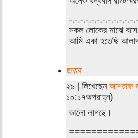
অনেক ধন্যবাদ রাতঃস্ম
‍‌-.-.-.-.-.-.-.-.-.-.-.-
সকল লোকের মাঝে বসে,
আমি একা হতেছি আলাদা
জবাব
২৯ | লিখেছেন
আশরাফ ম
১০:১৭অপরাহ্ন)
ভালো লাগছে।
============