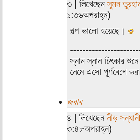
৩ | লিখেছেন
সুমন তুরহা
১:৩৬অপরাহ্ন)
গল্প ভালো হয়েছে।
----------------------
স্নান স্নান চিৎকার শুন
নেমে এসো পূর্ণবেগে 
জবাব
৪ | লিখেছেন
নীড় সন্ধান
৩:৪৮অপরাহ্ন)