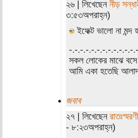
২৬ | লিখেছেন
নীড় সন্ধা
৩:৫৩অপরাহ্ন)
ইফেক্ট ভালো না মন্দ
‍‌-.-.-.-.-.-.-.-.-.-.-.-
সকল লোকের মাঝে বসে,
আমি একা হতেছি আলাদা
জবাব
২৭ | লিখেছেন
রাতঃস্মরণ
- ৮:২৩অপরাহ্ন)