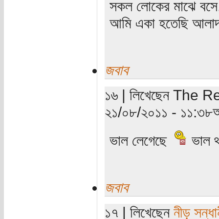
সকল লোকের মাঝে বসে,
আমি একা হতেছি আলাদা
জবাব
১৬ | লিখেছেন The Rea
২১/০৮/২০১১ - ১১:৩৮অ
ভাল লেগেছে
ভাল থ
জবাব
১৭ | লিখেছেন
নীড় সন্ধা