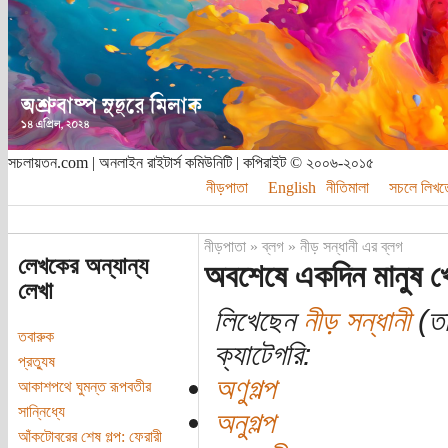
সচলায়তন.com | অনলাইন রাইটার্স কমিউনিটি | কপিরাইট © ২০০৬-২০১৫
নীড়পাতা
English
নীতিমালা
সচলে লিখত
নীড়পাতা
»
ব্লগ
»
নীড় সন্ধানী এর ব্লগ
লেখকের অন্যান্য
অবশেষে একদিন মানুষ খ
লেখা
লিখেছেন
নীড় সন্ধানী
(তা
তবারুক
ক্যাটেগরি:
প্রত্যুষ
অণুগল্প
আকাশপথে ঘুমন্ত রূপবতীর
সান্নিধ্যে
অনুগল্প
আঁকটোবরের শেষ গল্প: ফেরারী