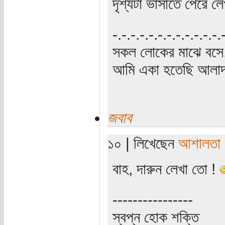
দৃশ্যটা ভাসাতে পেরে ল
‍‌-.-.-.-.-.-.-.-.-.-.-.-
সকল লোকের মাঝে বসে,
আমি একা হতেছি আলাদা
জবাব
১০ | লিখেছেন
আশালতা
বাহ, দারুন লেখা তো !
----------------
স্বপ্ন হোক শক্তি