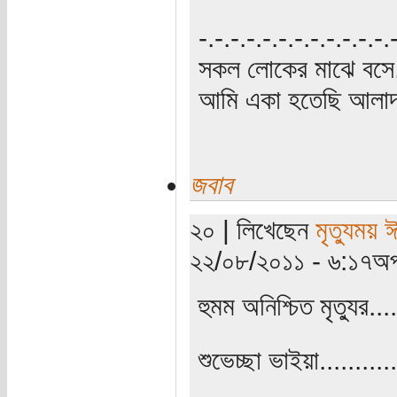
‍‌-.-.-.-.-.-.-.-.-.-.-.-
সকল লোকের মাঝে বসে,
আমি একা হতেছি আলাদা
জবাব
২০ | লিখেছেন
মৃত্যুময় 
২২/০৮/২০১১ - ৬:১৭অপ
হুমম অনিশ্চিত মৃত্যুর....
শুভেচ্ছা ভাইয়া..........