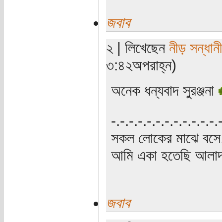
জবাব
২ | লিখেছেন
নীড় সন্ধানী
৩:৪২অপরাহ্ন)
অনেক ধন্যবাদ সুরঞ্জনা
‍‌-.-.-.-.-.-.-.-.-.-.-.-
সকল লোকের মাঝে বসে,
আমি একা হতেছি আলাদা
জবাব