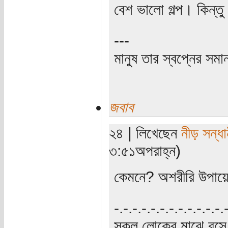
বেশ ভালো গল্প। কিন্তু 
---
মানুষ তার স্বপ্নের সমা
জবাব
২৪ | লিখেছেন
নীড় সন্ধা
৩:৫১অপরাহ্ন)
কেমনে? অশরীরি উপায়
‍‌-.-.-.-.-.-.-.-.-.-.-.-
সকল লোকের মাঝে বসে,