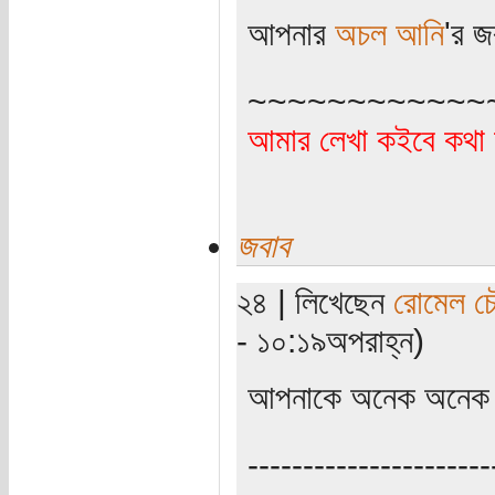
আপনার
অচল আনি
'র জ
~~~~~~~~~~~~
আমার লেখা কইবে কথা 
জবাব
২৪ | লিখেছেন
রোমেল চৌ
- ১০:১৯অপরাহ্ন)
আপনাকে অনেক অনেক ধন
----------------------