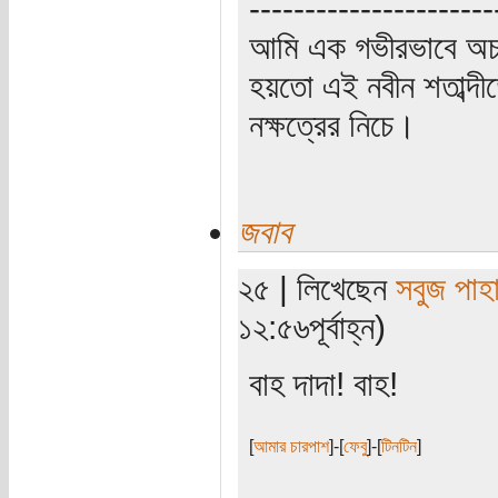
----------------------
আমি এক গভীরভাবে অচ
হয়তো এই নবীন শতাব্দী
নক্ষত্রের নিচে।
জবাব
২৫ | লিখেছেন
সবুজ পাহা
১২:৫৬পূর্বাহ্ন)
বাহ দাদা! বাহ!
[
আমার চারপাশ
]-[
ফেবু
]-[
টিনটিন
]