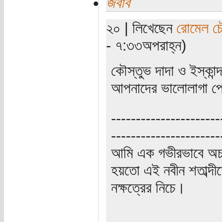
জবাব
২০ | লিখেছেন
রোমেল চৌ
- ৭:৩৩অপরাহ্ন)
কৌস্তুভ দাদা ও ইস্কান্
আপনাদের ভালোলাগা প্
----------------------
----------------------
আমি এক গভীরভাবে অচ
হয়তো এই নবীন শতাব্দী
নক্ষত্রের নিচে।