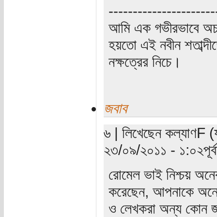
----------------------
আমি এক গভীরভাবে অচ
হয়তো এই নবীন শতাব্দী
নক্ষত্রের নিচে।
জবাব
৬ | লিখেছেন কল্যাণF (য
২৩/০৯/২০১১ - ১:০২পূর্বা
রোমেল ভাই নিশ্চয় অনেক 
করেছেন, আপনাকে অনে
ও লেখকরা অন্য কোন জ