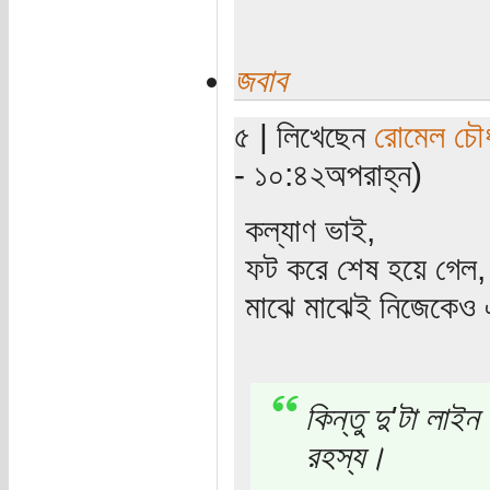
জবাব
৫ | লিখেছেন
রোমেল চৌধ
- ১০:৪২অপরাহ্ন)
কল্যাণ ভাই,
ফট করে শেষ হয়ে গেল,
মাঝে মাঝেই নিজেকেও এম
কিন্তু দু'টা লাই
রহস্য।