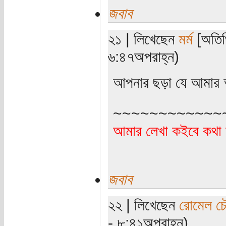
জবাব
২১ | লিখেছেন
মর্ম
[অতিথি
৬:৪৭অপরাহ্ন)
আপনার ছড়া যে আমার অ
~~~~~~~~~~~~
আমার লেখা কইবে কথা 
জবাব
২২ | লিখেছেন
রোমেল চৌ
- ৮:৪১অপরাহ্ন)