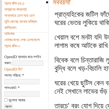
সববয়সী
শব্দের ঝাঁক-৪(১)
অঘ্রানের কাব্যপাঠ
প্রাত্যহিকের জটিল ফাঁ
অন্ধকারে চোখ সয়ে এলে
ঘরের ভেতর লুকিয়ে থাকি
তুমি জেনেছ বাংলার ভবিষ্যৎ
কার্নিভ্যাল
অভিলাষ
খেয়াল বশে মনটা যদি উড
তোমার জন্য লেখা এলোমেলো
লাগাম কষে আটকে রাখি 
শব্দের ঝাঁক-৩
OpenID ব্যবহার করে লগইন
বিবেক বলে চিন্তারাজি ল
করুন:
বুদ্ধি বলে খড়-বিচালি 
OpenID কি?
সদস্য পরিচয়:
*
ঘরের খেয়ে ছুটিস কেন 
পাসওয়ার্ড:
*
নেই সেখানে লাভের গুঁড়
ভুলোনা আমায়
তারচে' বরং যোগ দিয়ে দ