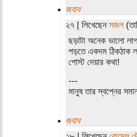
জবাব
২৭ | লিখেছেন
সজল
(তার
ছড়াটা অনেক ভালো লাগল
পড়তে একদম ঠিকঠাক ল
পোস্ট দেয়ার কথা!
---
মানুষ তার স্বপ্নের সমা
জবাব
২৮ | লিখেছেন
রোমেল চৌ