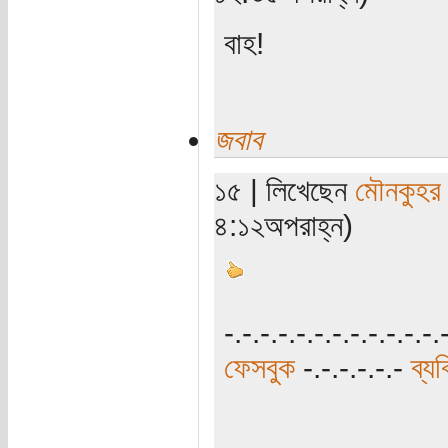
বাহ!
জবাব
১৫ | লিখেছেন
মৌনকুহর
৪:১২অপরাহ্ন)
-.-.-.-.-.-.-.-.-.-.-.-.
ফেসবুক
-.-.-.-.-.-
ব্য