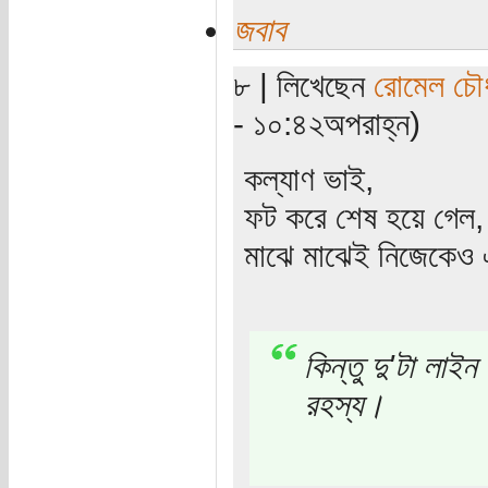
জবাব
৮ | লিখেছেন
রোমেল চৌধ
- ১০:৪২অপরাহ্ন)
কল্যাণ ভাই,
ফট করে শেষ হয়ে গেল,
মাঝে মাঝেই নিজেকেও এম
কিন্তু দু'টা লাই
রহস্য।