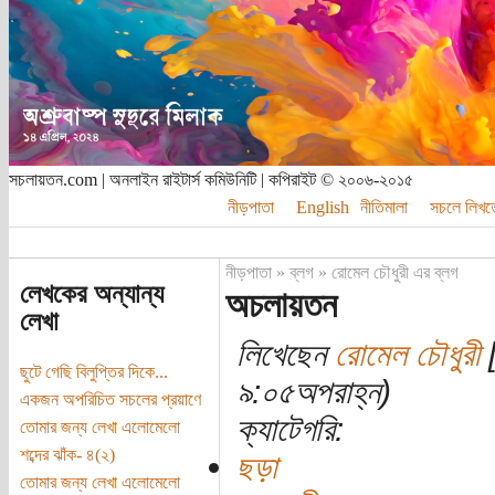
সচলায়তন.com | অনলাইন রাইটার্স কমিউনিটি | কপিরাইট © ২০০৬-২০১৫
নীড়পাতা
English
নীতিমালা
সচলে লিখত
নীড়পাতা
»
ব্লগ
»
রোমেল চৌধুরী এর ব্লগ
লেখকের অন্যান্য
অচলায়তন
লেখা
লিখেছেন
রোমেল চৌধুরী
[
ছুটে গেছি বিলুপ্তির দিকে...
৯:০৫অপরাহ্ন)
একজন অপরিচিত সচলের প্রয়াণে
ক্যাটেগরি:
তোমার জন্য লেখা এলোমেলো
শব্দের ঝাঁক- ৪(২)
ছড়া
তোমার জন্য লেখা এলোমেলো