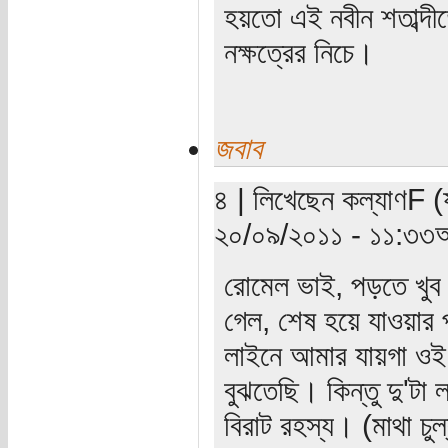
হয়তো এই নবীন শতাব্দী
নক্ষত্রের নিচে।
জবাব
৪ | লিখেছেন কল্যাণF (য
২০/০৯/২০১১ - ১১:৩৩অ
রোমেল ভাই, পড়তে খুব
গেল, শেষ হয়ে যাওয়ার 
লাইনে আমার যায়গা ওই গ
বুঝতেছি। কিন্তু দু'টা
বিরাট রহস্য। (মাথা 