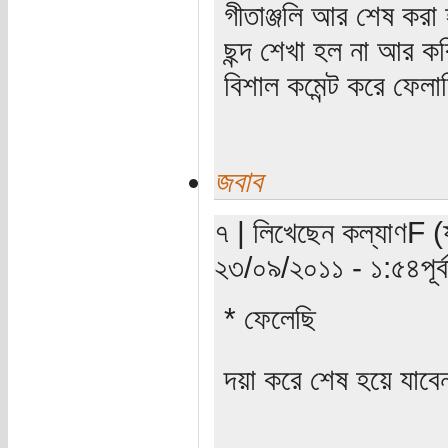
গীতাঞ্জলি আর শেষ করা
ছন্দ শেখা হল না আর ক
বিশাল কমেন্ট করে ফেলাছ
জবাব
৭ | লিখেছেন কল্যাণF (য
২৩/০৯/২০১১ - ১:৫৪পূর্ব
* ফেলেছি
দয়া করে শেষ হয়ে যাব