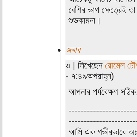
বেশির ভাগ ক্ষেত্রেই 
শুভকামনা।
জবাব
৩ | লিখেছেন
রোমেল চৌধ
- ৭:৪৯অপরাহ্ন)
আপনার পর্যবেক্ষণ সঠিক
----------------------
----------------------
আমি এক গভীরভাবে অচ