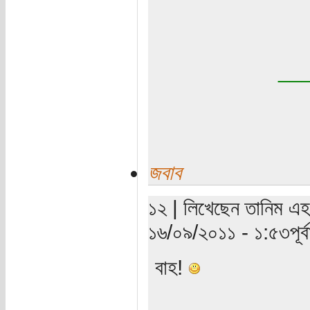
__
জবাব
১২ | লিখেছেন তানিম এহস
১৬/০৯/২০১১ - ১:৫৩পূর্বা
বাহ!