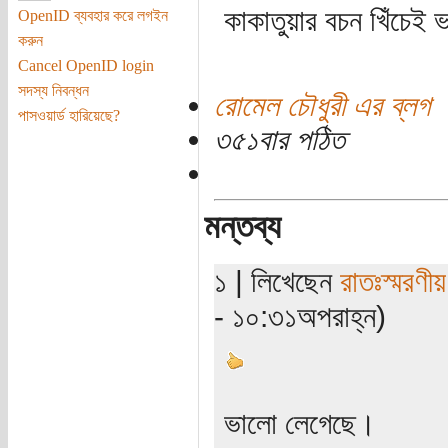
কাকাতুয়ার বচন খিঁচেই
OpenID ব্যবহার করে লগইন
করুন
Cancel OpenID login
সদস্য নিবন্ধন
রোমেল চৌধুরী এর ব্লগ
পাসওয়ার্ড হারিয়েছে?
৩৫১বার পঠিত
মন্তব্য
১ | লিখেছেন
রাতঃস্মরণীয়
- ১০:৩১অপরাহ্ন)
ভালো লেগেছে।