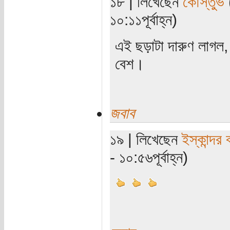
১৮ | লিখেছেন
কৌস্তুভ
(
১০:১১পূর্বাহ্ন)
এই ছড়াটা দারুণ লাগল, ব
বেশ।
জবাব
১৯ | লিখেছেন
ইস্কান্দর 
- ১০:৫৬পূর্বাহ্ন)