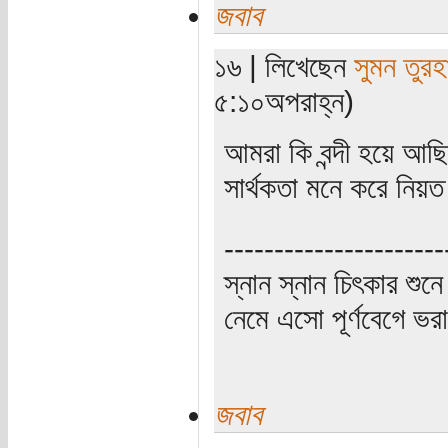
জবাব
১৬ | লিখেছেন
সুমন তুরহ
৫:১০অপরাহ্ন)
আমরা কি বন্দী হয়ে আছি
সার্থকতা মনে করে নিয়
----------------------
স্নান স্নান চিৎকার শুন
নেমে এসো পূর্ণবেগে 
জবাব