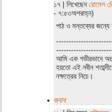
১৭ | লিখেছেন
রোমেল চৌ
- ৭:৫৩অপরাহ্ন)
পাঠ ও মন্তব্যের জন্য
----------------------
----------------------
আমি এক গভীরভাবে অচ
হয়তো এই নবীন শতাব্দী
নক্ষত্রের নিচে।
জবাব