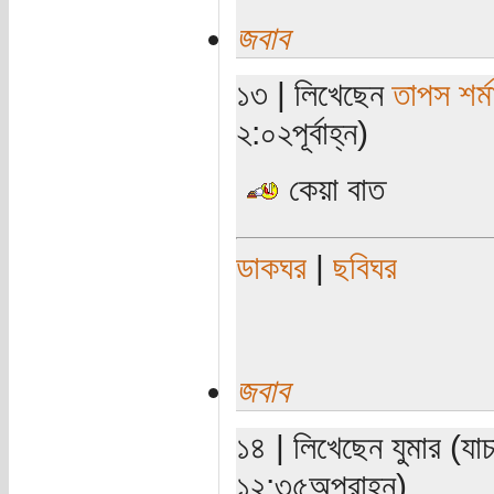
জবাব
১৩ | লিখেছেন
তাপস শর্ম
২:০২পূর্বাহ্ন)
কেয়া বাত
ডাকঘর
|
ছবিঘর
জবাব
১৪ | লিখেছেন যুমার (যা
১২:৩৫অপরাহ্ন)