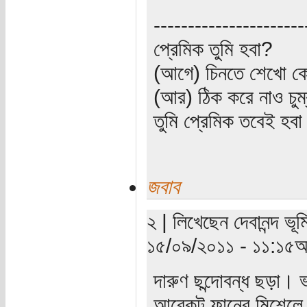
----------------------
প্রেমিক তুমি হবা?
(আগে) চিনতে শেখো কো
(আর) ঠিক করে নাও চুম
তুমি প্রেমিক তবেই হব
জবাব
২ | লিখেছেন দেবানন্দ ভূম
১৫/০৯/২০১১ - ১১:১৫অ
দারুণ ছন্দোবন্ধ ছড়া। 
আরেকটু ফানের মিশেলে