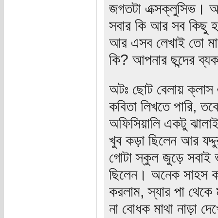
জগতটা এক্সক্লুসিভ।
সবার কি আর সব কিছু
আর এসব লেখাই তো মাঝে
কি? আপনার ছন্দের ব্য
অটঃ ছোট বেলায় ক্লাস
কবিতা লিখতে পারি, তবে
অফিসিয়ালি একটু ঝালাই 
খুব কড়া ছিলেন আর যদ্দ
গোটা স্কুল জুড়ে সবাই
ছিলেন। অনেক সাহস করে
করলাম, স্যার পা থেকে 
না বোধক মাথা নাড়া দ