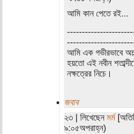
আমি কান পেতে রই...
----------------------
----------------------
আমি এক গভীরভাবে অচ
হয়তো এই নবীন শতাব্দী
নক্ষত্রের নিচে।
জবাব
২৩ | লিখেছেন
মর্ম
[অতিথ
৯:০৫অপরাহ্ন)