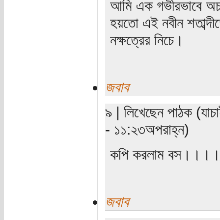
আমি এক গভীরভাবে অচ
হয়তো এই নবীন শতাব্দী
নক্ষত্রের নিচে।
জবাব
৯ | লিখেছেন পাঠক (যাচা
- ১১:২৩অপরাহ্ন)
কপি করলাম বস।।।
জবাব