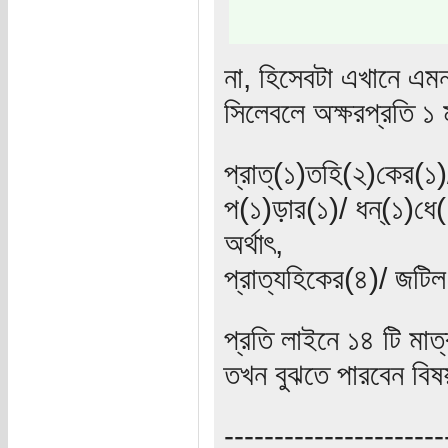
না, হিসেবটা এখানে এ
সিলেবলে অক্ষরপ্রতি ১ 
প্রাত্(১)তহি(২)কের(১
প(১)ড়ার(১)/ ধন্(১)ধে
অর্থাৎ,
প্রাত্যহিকের(৪)/ জটিল
প্রতি লাইনে ১৪ টি মাত
তখন বুঝতে পারবেন বিষ
----------------------