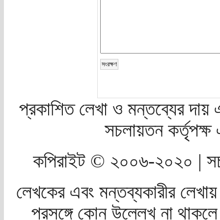
প্রকাশিত লেখা ও মন্তব্যের দায় 
সচলায়তন কর্তৃপক্
কপিরাইট © ২০০৬-২০২০ | সচ
লেখকের এবং মন্তব্যকারীর লেখায়
প্রসঙ্গে কোন উল্লেখ না থাকলে স