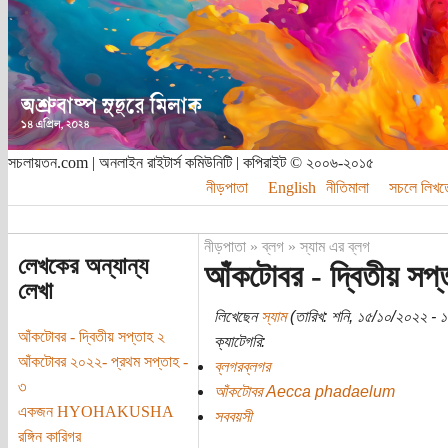
সচলায়তন.com | অনলাইন রাইটার্স কমিউনিটি | কপিরাইট © ২০০৬-২০১৫
নীড়পাতা
English
নীতিমালা
সচলে লিখত
নীড়পাতা
»
ব্লগ
»
স্যাম এর ব্লগ
লেখকের অন্যান্য
আঁকটোবর - দ্বিতীয় সপ্
লেখা
লিখেছেন
স্যাম
(তারিখ: শনি, ১৫/১০/২০২২ - ১
আঁকটোবর - দ্বিতীয় সপ্তাহ ২
ক্যাটেগরি:
আঁকটোবর ২০২২- প্রথম সপ্তাহ -
ব্লগরব্লগর
৩
আঁকটোবর Aecca phadaelum
একজন HYOHAKUSHA
সববয়সী
রঙ্গিন কারিগর