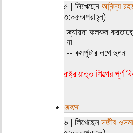
৫ | লিখেছেন
অনিন্দ্য রহ
৩:০৫অপরাহ্ন)
জ্যায়দা কলকল করতাছেন
না
-- কমপুটার লগে হুগনা
রাষ্ট্রায়াত্ত শিল্পের পূর্ণ 
জবাব
৬ | লিখেছেন
সজীব ওসম
৫:০০অপরাহ্ন)