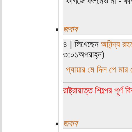
কাগজে কলমেও না - কম্
জবাব
৪ | লিখেছেন
অনিন্দ্য রহ
৩:০১অপরাহ্ন)
প্যায়ার মে দিল পে মার 
রাষ্ট্রায়াত্ত শিল্পের পূর্ণ 
জবাব