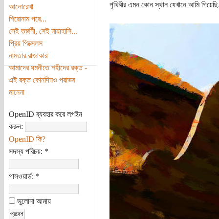
পৃথিবীর এমন কোন স্থান যেখানে আমি গিয়েছ
আলোরেখা
শিরোনাম পরে...
সেই তর্জনী, সেই মায়াহাসি...
প্রিয় পিক্সেলস
নামতার রাজাকার
আমাদের ধমনীতে শহীদের রক্ত -
এই রক্ত কোনদিনও পরাভব
মানেনা
OpenID ব্যবহার করে লগইন
করুন:
OpenID কি?
সদস্য পরিচয়:
*
পাসওয়ার্ড:
*
ভুলোনা আমায়