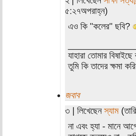
২ | লিখেছেন
সাক্ষী সত্যান
৫:২৭অপরাহ্ন)
এও কি "কলের" ছবি?
_____________
যাহারা তোমার বিষাইছে 
তুমি কি তাদের ক্ষমা কর
জবাব
৩ | লিখেছেন
স্যাম
(তারি
না এবং হ্যা - মানে আগ