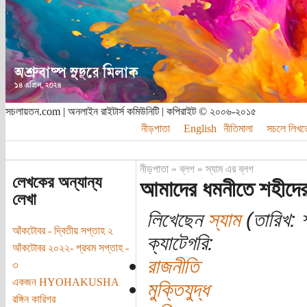
সচলায়তন.com | অনলাইন রাইটার্স কমিউনিটি | কপিরাইট © ২০০৬-২০১৫
নীড়পাতা
English
নীতিমালা
সচলে লিখত
নীড়পাতা
»
ব্লগ
»
স্যাম এর ব্লগ
লেখকের অন্যান্য
আমাদের ধমনীতে শহীদের
লেখা
লিখেছেন
স্যাম
(তারিখ: 
আঁকটোবর - দ্বিতীয় সপ্তাহ ২
ক্যাটেগরি:
আঁকটোবর ২০২২- প্রথম সপ্তাহ -
রাজনীতি
৩
একজন HYOHAKUSHA
মুক্তিযুদ্ধ
রঙ্গিন কারিগর