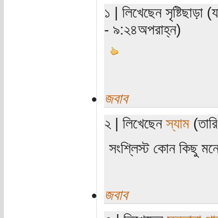
১ | লিখেছেন সৃষ্টিছাড়া
- ৯:২৪অপরাহ্ন)
জবাব
২ | লিখেছেন
স্যাম
(তারি
সংশ্লিস্ট কোন কিছু ম
জবাব