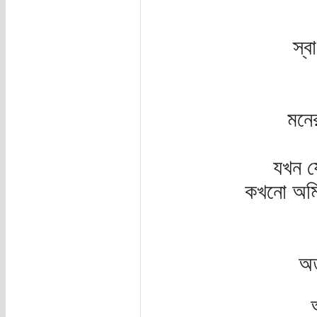
স্ব
মনে
যখন যে
কখনো অমিত্
অত