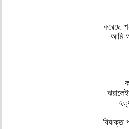
করেছে শহ
আমি অ
ক
ঝরালেই 
হত্
বিষাক্ত গ