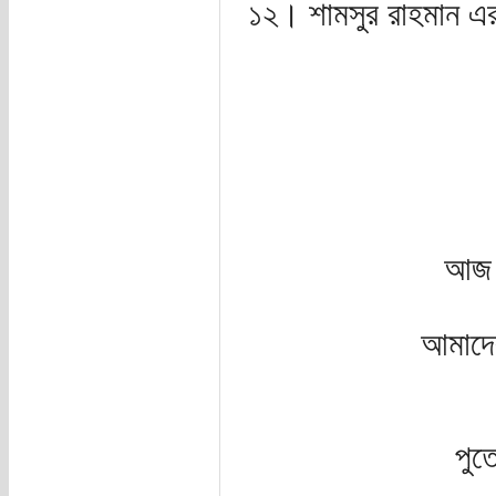
১২। শামসুর রাহমান এ
আজ এ
আমাদের
পু