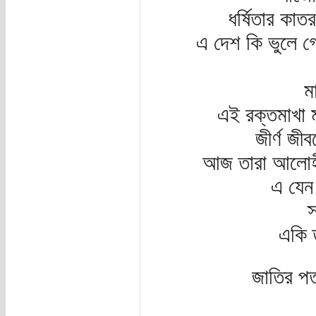
ধর্ষিতার কা
এ দেশ কি ভুলে গে
ম
এই রক্তমাখা ম
জীর্ণ জীব
আজ তারা আলোহীন
এ যেন ন
স
একি 
জাতির প