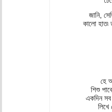
ঢেক
জানি, সেদ
কালো হাত৷ 
হে অ
শিশু পার
একদিন সব 
লিখে র