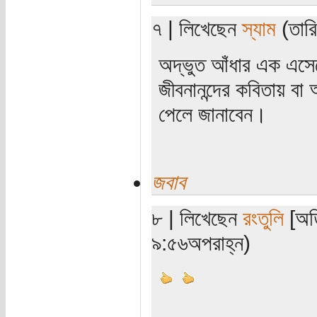
৭ | লিখেছেন
স্যাম
(তারি
অদ্ভুত আঁধার এক এসে
জীবনানন্দের কবিতায় বা
পেলে জানাবেন।
জবাব
৮ | লিখেছেন
রংতুলি
[অতি
৯:৫৬অপরাহ্ন)