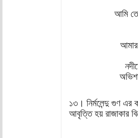
আমি তো 
আমার 
নদীত
অভিশা
১৩। নির্মলেন্দু গুণ এর
আবৃত্তি হয় রাজাকার ব