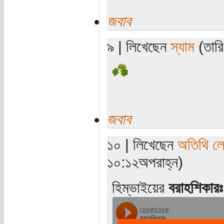
জবাব
৯ | লিখেছেন
স্যাম
(তারি
জবাব
১০ | লিখেছেন
অতিথি ল
১০:১২অপরাহ্ন)
হিম্ভাইয়ের
বরাহশিকারঃ