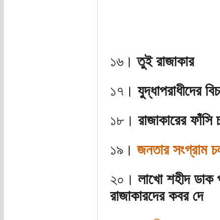
১৬।
তুই রাজাকার
১৭।
যুদ্ধাপরাধীদের বি
১৮।
রাজাকারের ফাঁসি 
১৯।
জনতার সংগ্রাম চ
২০।
লাখো শহীদ ডাক পা
রাজাকারদের কবর দে