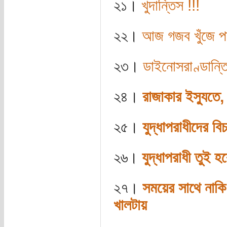
২১।
খুদান্তিস !!!
২২।
আজ গজব খুঁজে প
২৩।
ডাইনোসরাণ্ডান্ত
২৪।
রাজাকার ইস্যুতে,
২৫।
যুদ্ধাপরাধীদের বি
২৬।
যুদ্ধাপরাধী তুই হ
২৭।
সময়ের সাথে নাকি
খালটায়