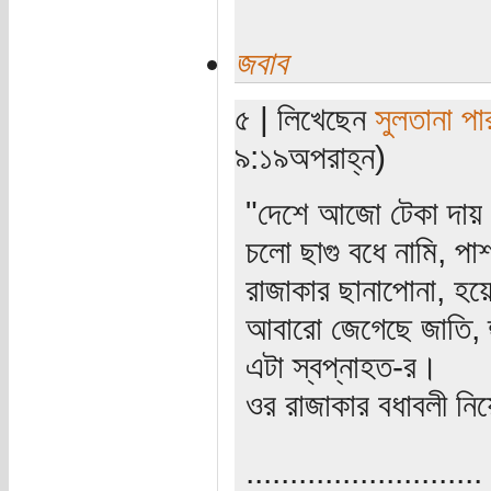
জবাব
৫ | লিখেছেন
সুলতানা পা
৯:১৯অপরাহ্ন)
"দেশে আজো টেকা দায় ছ
চলো ছাগু বধে নামি, পাশ
রাজাকার ছানাপোনা, হ
আবারো জেগেছে জাতি, হু
এটা স্বপ্নাহত-র।
ওর রাজাকার বধাবলী ন
...........................