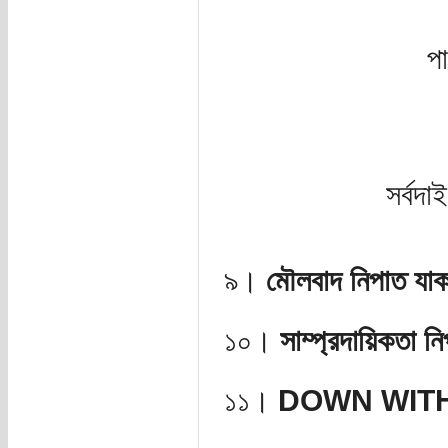
পা
সর্বদা
৯।
মৌলবাদ নিপাত যা
১০।
সাম্প্রদায়িকতা ন
১১।
DOWN WIT