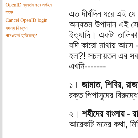
OpenID ব্যবহার করে লগইন
এত দীর্ঘদিন ধরে এই যে
করুন
Cancel OpenID login
অন্যতম উপাদান এই স্লো
সদস্য নিবন্ধন
ইত্যাদি। একটা তালিকা
পাসওয়ার্ড হারিয়েছে?
যদি কারো মাথায় আসে -
হল?! সচলায়তন এর সব
এখনি-------
১।
জামাত, শিবির, রাজাক
রক্ত পিপাসুদের বিরুদ্ধ
২।
শহীদের বাংলায় - র
আরেকটি মনের কথা, মিছ