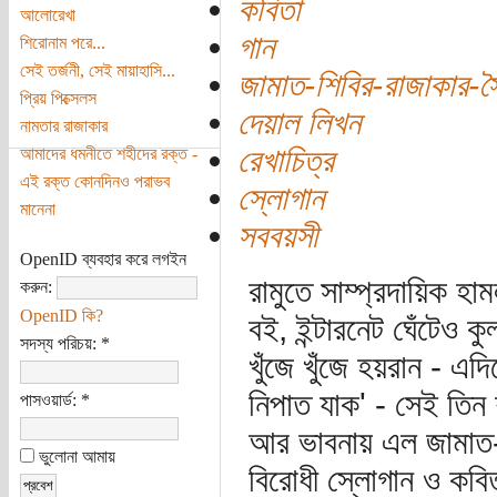
কবিতা
আলোরেখা
গান
শিরোনাম পরে...
সেই তর্জনী, সেই মায়াহাসি...
জামাত-শিবির-রাজাকার-স্ব
প্রিয় পিক্সেলস
দেয়াল লিখন
নামতার রাজাকার
রেখাচিত্র
আমাদের ধমনীতে শহীদের রক্ত -
এই রক্ত কোনদিনও পরাভব
স্লোগান
মানেনা
সববয়সী
OpenID ব্যবহার করে লগইন
রামুতে সাম্প্রদায়িক হা
করুন:
OpenID কি?
বই, ইন্টারনেট ঘেঁটেও কু
সদস্য পরিচয়:
*
খুঁজে খুঁজে হয়রান - এদ
নিপাত যাক' - সেই তিন 
পাসওয়ার্ড:
*
আর ভাবনায় এল জামাত-শ
ভুলোনা আমায়
বিরোধী স্লোগান ও কবি