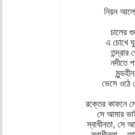
নিয়ন আলোয
চালের গু
এ চোখে ঘ
তন্দ্রার
নদীতে প
মুন্ডহ
ভেসে ওঠে 
রক্তের কাফনে মোড
সে আমার ভাই
স্বাধীনতা, সে আ
স্বাধীনতা – আ