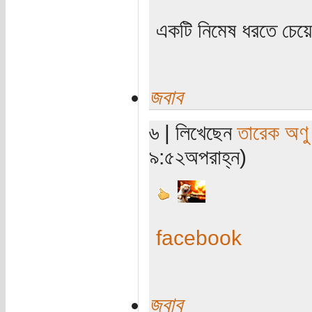
একটি নিমেষ ধরতে চেয়
জবাব
৬ | লিখেছেন
তারেক অণু
৯:৫২অপরাহ্ন)
facebook
জবাব