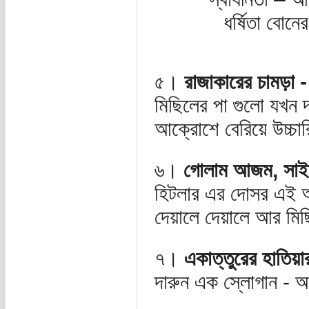
ধর্ষিতা বোন
৫।
রাজাকারের চামড়া 
মিছিলের পা গুলো যখন দ
আক্রোশে বেরিয়ে উচ্চা
৬।
গোলাম আজম, সাইদী
হিটলার এর দোসর এই অম
দেয়ালে দেয়ালে আর মিছ
৭।
একাত্তুরের হাতিয়
দারুন এক স্লোগান - আশা