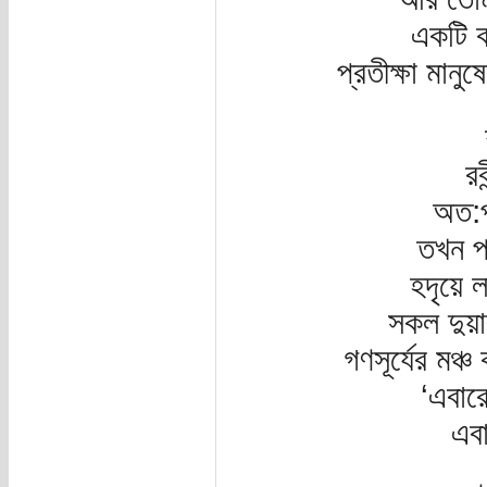
একটি ক
প্রতীক্ষা মা
রব
অত:প
তখন প
হদৃয়ে
সকল দুয়া
গণসূর্যের মঞ্
‘এবারে
এবা