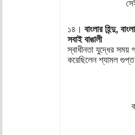
সে
১৪।
বাংলার হিন্দু, বাং
সবাই বাঙালী
স্বাধীনতা যুদ্ধের সময়
করেছিলেন শ্যামল গুপ্ত
ব