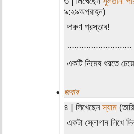
৩ | লিখেছেন
সুলতানা পা
৯:২৯অপরাহ্ন)
দারুণ প্রস্তাব!
...........................
একটি নিমেষ ধরতে চেয়
জবাব
৪ | লিখেছেন
স্যাম
(তারি
একটা স্লোগান লিখে দি