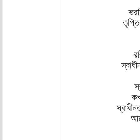
ভরা
তৃপ্
রঙ
স্বাধ
স
কখ
স্বাধীন
আম