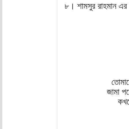
৮। শামসুর রাহমান এর ক
তোমাদ
জামা পর
কখন