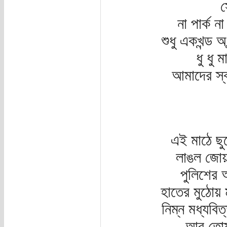
স
না পার্ক 
শুধু একখন্ড 
ধু ধু 
আমাদের স্ব
এই মাঠে ছু
লাঙল জোয়
পুলিশের অ
হাতের মুঠোয় 
নিম্ন মধ্যবিত
আর তোমাদ