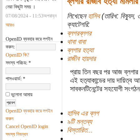
ব্লগার রাজীব হত‍্যা মামলা
নেয়া কিছুটা সময় ।
লিখেছেন
হাসিব
(তারিখ: বিষ্যুদ, 
07/08/2024 - 11:53অপরাহ্ন
ক্যাটেগরি:
আরও
ব্লগরব্লগর
OpenID ব্যবহার করে লগইন
থাবা বাবা
করুন:
ব্লগার হত‍্যা
OpenID কি?
রাজীব হায়দার
সদস্য পরিচয়:
*
প্রায় তিন বছর পর আজ ব্লগার র
পাসওয়ার্ড:
*
এই হত‍্যাকান্ডের দায় দায়িত্ব
সাবকনটিনেন্টের সহযোগী সংগঠ
ভুলোনা আমায়
OpenID ব্যবহার করে লগইন
হাসিব এর ব্লগ
করুন
৯টি মন্তব্য
Cancel OpenID login
বিস্তারিত...
সদস্য নিবন্ধন