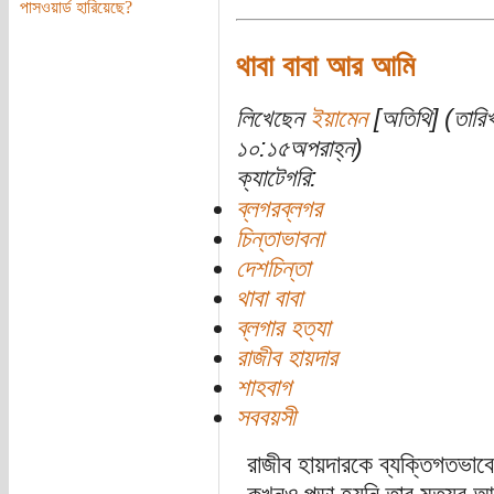
পাসওয়ার্ড হারিয়েছে?
থাবা বাবা আর আমি
লিখেছেন
ইয়ামেন
[অতিথি] (তারি
১০:১৫অপরাহ্ন)
ক্যাটেগরি:
ব্লগরব্লগর
চিন্তাভাবনা
দেশচিন্তা
থাবা বাবা
ব্লগার হত্যা
রাজীব হায়দার
শাহবাগ
সববয়সী
রাজীব হায়দারকে ব্যক্তিগতভা