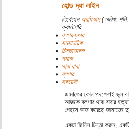
হোল্ড দ্যা লাইন
লিখেছেন
অরফিয়াস
(তারিখ: শনি,
ক্যাটেগরি:
ব্লগরব্লগর
সমসাময়িক
চিন্তাভাবনা
সমাজ
থাবা বাবা
ব্লগার
সববয়সী
জামাতের কোন পদক্ষেপই ভুল বা 
আজকে ব্লগার থাবা বাবার হত্যা
পেছনে কাজ করেছে জামাতের দুর্দা
একটা জিনিস চিন্তা করুন, একটি