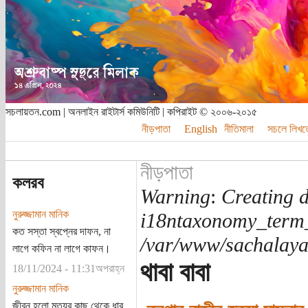
সচলায়তন.com | অনলাইন রাইটার্স কমিউনিটি | কপিরাইট © ২০০৬-২০১৫
নীড়পাতা
English
নীতিমালা
সচলে লিখত
নীড়পাতা
কলরব
Warning
:
Creating d
নুরুজ্জামান মানিক
i18ntaxonomy_term
কত সস্তা স্বপ্নের দাফন, না
/var/www/sachalayat
লাগে কফিন না লাগে কাফন।
থাবা বাবা
18/11/2024 - 11:31অপরাহ্ন
নুরুজ্জামান মানিক
জীবন হলো মৃত্যুর কাছ থেকে ধার