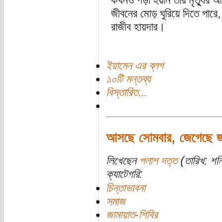
কখনও পড়া হয়নি তার মৃত্যুর আ
জীবনের মোড় ঘুরিয়ে দিতে পার
রাজীব হায়দার।
ইয়ামেন এর ব্লগ
১০টি মন্তব্য
বিস্তারিত...
আসছে সোমবার, জেগেছে জা
লিখেছেন
পলাশ দত্ত
(তারিখ: শনি
ক্যাটেগরি:
চিন্তাভাবনা
সমাজ
জামায়াত-শিবির